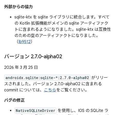
外部からの協力
sqlite-ktx を sqlite ライブラリに統合します。すべて
の Kotlin 拡張機能がメインの sqlite アーティファク
トに含まれるようになりました。sqlite-ktx は互換性
のための空のアーティファクトになりました。
（
Ib9512
）
バージョン 2
.
7
.
0-alpha02
2026 年 3 月 25 日
androidx.sqlite:sqlite-*:2.7.0-alpha02
がリリー
スされました。バージョン 2.7.0-alpha02 に含まれる
commit については、
こちら
をご覧ください。
バグの修正
NativeSQLiteDriver
を使用し、IOS の SQLite ラ