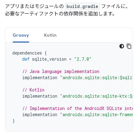
アプリまたはモジュールの
build.gradle
ファイルに、
必要なアーティファクトの依存関係を追加します。
Groovy
Kotlin
dependencies
{
def
sqlite_version
=
"2.7.0"
// Java language implementation
implementation
"androidx.sqlite:sqlite:$sqlite
// Kotlin
implementation
"androidx.sqlite:sqlite-ktx:$sq
// Implementation of the AndroidX SQLite inter
implementation
"androidx.sqlite:sqlite-framewo
}