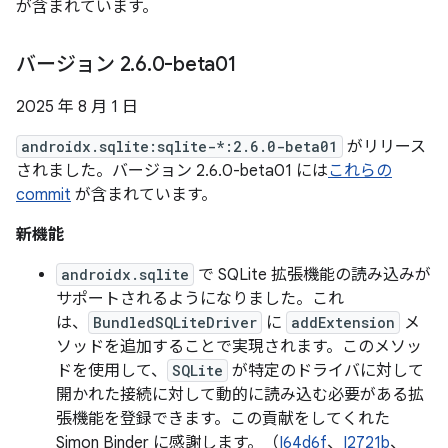
が含まれています。
バージョン 2
.
6
.
0-beta01
2025 年 8 月 1 日
androidx.sqlite:sqlite-*:2.6.0-beta01
がリリース
されました。バージョン 2.6.0-beta01 には
これらの
commit
が含まれています。
新機能
androidx.sqlite
で SQLite 拡張機能の読み込みが
サポートされるようになりました。これ
は、
BundledSQLiteDriver
に
addExtension
メ
ソッドを追加することで実現されます。このメソッ
ドを使用して、
SQLite
が特定のドライバに対して
開かれた接続に対して動的に読み込む必要がある拡
張機能を登録できます。この貢献をしてくれた
Simon Binder に感謝します。（
I64d6f
、
I2721b
、