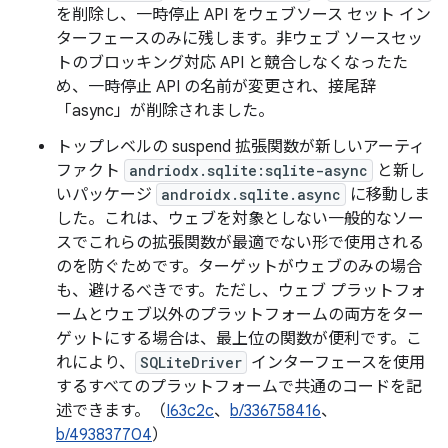
を削除し、一時停止 API をウェブソース セット イン
ターフェースのみに残します。非ウェブ ソースセッ
トのブロッキング対応 API と競合しなくなったた
め、一時停止 API の名前が変更され、接尾辞
「async」が削除されました。
トップレベルの suspend 拡張関数が新しいアーティ
ファクト
andriodx.sqlite:sqlite-async
と新し
いパッケージ
androidx.sqlite.async
に移動しま
した。これは、ウェブを対象としない一般的なソー
スでこれらの拡張関数が最適でない形で使用される
のを防ぐためです。ターゲットがウェブのみの場合
も、避けるべきです。ただし、ウェブ プラットフォ
ームとウェブ以外のプラットフォームの両方をター
ゲットにする場合は、最上位の関数が便利です。こ
れにより、
SQLiteDriver
インターフェースを使用
するすべてのプラットフォームで共通のコードを記
述できます。（
I63c2c
、
b/336758416
、
b/493837704
）