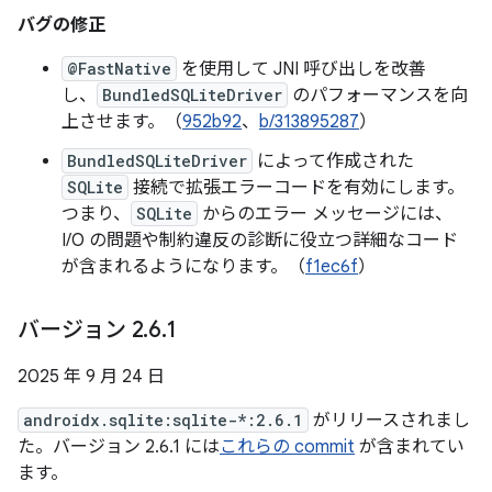
バグの修正
@FastNative
を使用して JNI 呼び出しを改善
し、
BundledSQLiteDriver
のパフォーマンスを向
上させます。（
952b92
、
b/313895287
）
BundledSQLiteDriver
によって作成された
SQLite
接続で拡張エラーコードを有効にします。
つまり、
SQLite
からのエラー メッセージには、
I/O の問題や制約違反の診断に役立つ詳細なコード
が含まれるようになります。（
f1ec6f
）
バージョン 2
.
6
.
1
2025 年 9 月 24 日
androidx.sqlite:sqlite-*:2.6.1
がリリースされまし
た。バージョン 2.6.1 には
これらの commit
が含まれてい
ます。