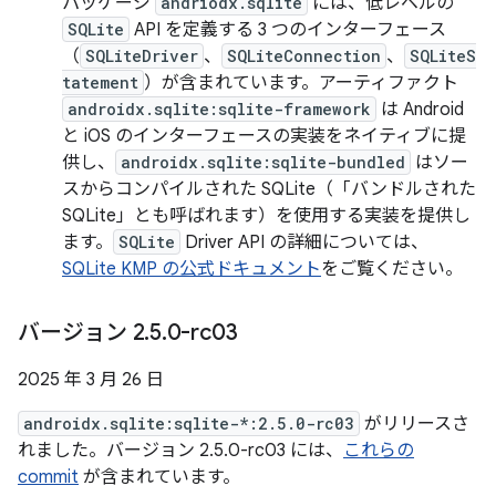
パッケージ
andriodx.sqlite
には、低レベルの
SQLite
API を定義する 3 つのインターフェース
（
SQLiteDriver
、
SQLiteConnection
、
SQLiteS
tatement
）が含まれています。アーティファクト
androidx.sqlite:sqlite-framework
は Android
と iOS のインターフェースの実装をネイティブに提
供し、
androidx.sqlite:sqlite-bundled
はソー
スからコンパイルされた SQLite（「バンドルされた
SQLite」とも呼ばれます）を使用する実装を提供し
ます。
SQLite
Driver API の詳細については、
SQLite KMP の公式ドキュメント
をご覧ください。
バージョン 2
.
5
.
0-rc03
2025 年 3 月 26 日
androidx.sqlite:sqlite-*:2.5.0-rc03
がリリースさ
れました。バージョン 2.5.0-rc03 には、
これらの
commit
が含まれています。