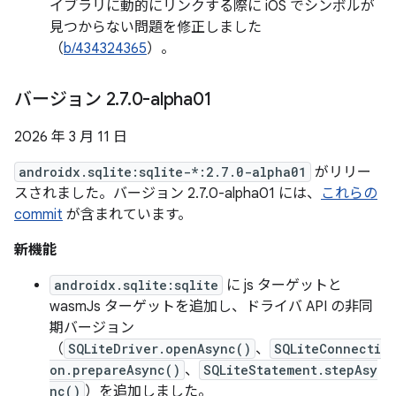
イブラリに動的にリンクする際に iOS でシンボルが
見つからない問題を修正しました
（
b/434324365
）。
バージョン 2
.
7
.
0-alpha01
2026 年 3 月 11 日
androidx.sqlite:sqlite-*:2.7.0-alpha01
がリリー
スされました。バージョン 2.7.0-alpha01 には、
これらの
commit
が含まれています。
新機能
androidx.sqlite:sqlite
に js ターゲットと
wasmJs ターゲットを追加し、ドライバ API の非同
期バージョン
（
SQLiteDriver.openAsync()
、
SQLiteConnecti
on.prepareAsync()
、
SQLiteStatement.stepAsy
nc()
）を追加しました。