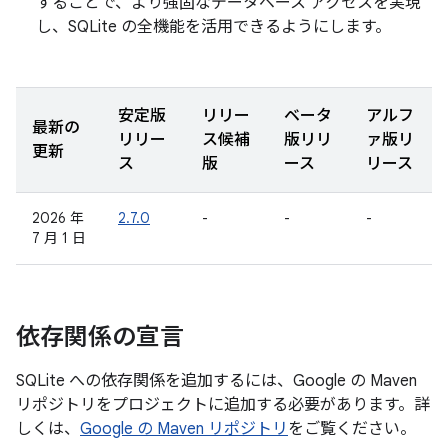
することで、より強固なデータベース アクセスを実現
し、SQLite の全機能を活用できるようにします。
安定版
リリー
ベータ
アルフ
最新の
リリー
ス候補
版リリ
ァ版リ
更新
ス
版
ース
リース
2026 年
2.7.0
-
-
-
7 月 1 日
依存関係の宣言
SQLite への依存関係を追加するには、Google の Maven
リポジトリをプロジェクトに追加する必要があります。詳
しくは、
Google の Maven リポジトリ
をご覧ください。