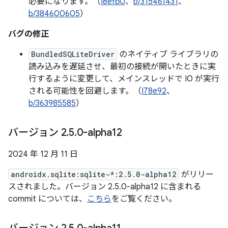
必要になります。（
I8efb0
、
b/315461431
、
b/384600605
）
バグの修正
BundledSQLiteDriver
のネイティブ ライブラリの
読み込みを遅延させ、最初の接続が開いたときに実
行するように変更して、メインスレッドで IO が実行
される可能性を回避します。（
I78e92
、
b/363985585
）
バージョン 2
.
5
.
0-alpha12
2024 年 12 月 11 日
androidx.sqlite:sqlite-*:2.5.0-alpha12
がリリー
スされました。バージョン 2.5.0-alpha12 に含まれる
commit については、
こちら
をご覧ください。