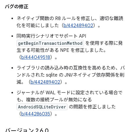
バグの修正
ネイティブ関数の R8 ルールを修正し、適切な難読
化を可能にしました（
b/442489402
）。
同時実行シナリオでサポート API
getBeginTransactionMethod
を使用する際に発
生する可能性がある NPE を修正しました。
（
b/444049518
）。
ライブラリの読み込み時の互換性を高めるため、バ
ンドルされた sqlite の JNI/ネイティブ依存関係を削
減。（
b/442489402
）。
ジャーナルが WAL モードに設定されている場合で
も、複数の接続プールが無効になる
AndroidSQLiteDriver
の問題を修正しました
（
b/444286035
）。
バージョン 2
.
6
.
0