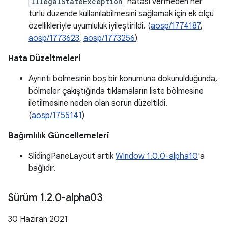
IllegalStateException
hatası vermeden her
türlü düzende kullanılabilmesini sağlamak için ek ölçü
özellikleriyle uyumluluk iyileştirildi. (
aosp/1774187
,
aosp/1773623
,
aosp/1773256
)
Hata Düzeltmeleri
Ayrıntı bölmesinin boş bir konumuna dokunulduğunda,
bölmeler çakıştığında tıklamaların liste bölmesine
iletilmesine neden olan sorun düzeltildi.
(
aosp/1755141
)
Bağımlılık Güncellemeleri
SlidingPaneLayout artık
Window 1.0.0-alpha10
'a
bağlıdır.
Sürüm 1
.
2
.
0-alpha03
30 Haziran 2021