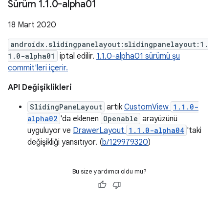
Sürüm 1
.
1
.
0-alpha01
18 Mart 2020
androidx.slidingpanelayout:slidingpanelayout:1.
1.0-alpha01
iptal edilir.
1.1.0-alpha01 sürümü şu
commit'leri içerir.
API Değişiklikleri
SlidingPaneLayout
artık
CustomView
1.1.0-
alpha02
'da eklenen
Openable
arayüzünü
uyguluyor ve
DrawerLayout
1.1.0-alpha04
'taki
değişikliği yansıtıyor. (
b/129979320
)
Bu size yardımcı oldu mu?