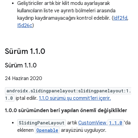
Geliştiriciler artık bir kilit modu ayarlayarak
kullanıcıların liste ve ayrıntı bölmeleri arasında
kaydırıp kaydıramayacağını kontrol edebilir. (
Idf2fd
,
I5d26c
)
Sürüm 1
.
1
.
0
Sürüm 1
.
1
.
0
24 Haziran 2020
androidx.slidingpanelayout:slidingpanelayout:1.
1.0
iptal edilir.
1.1.0 sürümü şu commit'leri içerir.
1.0.0 sürümünden beri yapılan önemli değişiklikler
SlidingPaneLayout
artık
CustomView
1.1.0
'da
eklenen
Openable
arayüzünü uyguluyor.