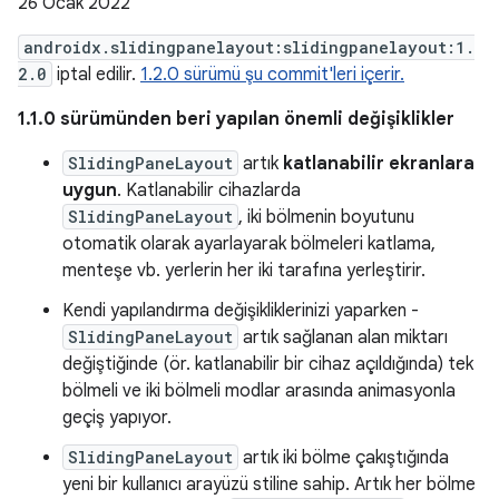
26 Ocak 2022
androidx.slidingpanelayout:slidingpanelayout:1.
2.0
iptal edilir.
1.2.0 sürümü şu commit'leri içerir.
1.1.0 sürümünden beri yapılan önemli değişiklikler
SlidingPaneLayout
artık
katlanabilir ekranlara
uygun
. Katlanabilir cihazlarda
SlidingPaneLayout
, iki bölmenin boyutunu
otomatik olarak ayarlayarak bölmeleri katlama,
menteşe vb. yerlerin her iki tarafına yerleştirir.
Kendi yapılandırma değişikliklerinizi yaparken -
SlidingPaneLayout
artık sağlanan alan miktarı
değiştiğinde (ör. katlanabilir bir cihaz açıldığında) tek
bölmeli ve iki bölmeli modlar arasında animasyonla
geçiş yapıyor.
SlidingPaneLayout
artık iki bölme çakıştığında
yeni bir kullanıcı arayüzü stiline sahip. Artık her bölme