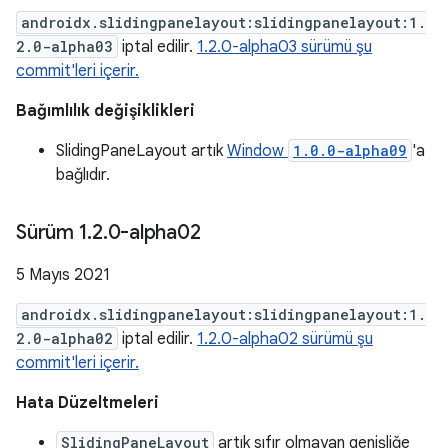
androidx.slidingpanelayout:slidingpanelayout:1.
2.0-alpha03
iptal edilir.
1.2.0-alpha03 sürümü şu
commit'leri içerir.
Bağımlılık değişiklikleri
SlidingPaneLayout artık
Window
1.0.0-alpha09
'a
bağlıdır.
Sürüm 1
.
2
.
0-alpha02
5 Mayıs 2021
androidx.slidingpanelayout:slidingpanelayout:1.
2.0-alpha02
iptal edilir.
1.2.0-alpha02 sürümü şu
commit'leri içerir.
Hata Düzeltmeleri
SlidingPaneLayout
artık sıfır olmayan genişliğe