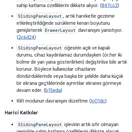
sahip katlama özelliklerini dikkate alıyor. (
847cc2
)
SlidingPaneLayout
, artık hareketle gezinme
etkinleştirildiğinde sürükleme kenarı boyutunu
genişleterek
DrawerLayout
davranışını yansıtıyor.
(
2c6d24
)
SlidingPaneLayout
öğesinin açık ve kapalı
durumu, cihaz kaydırılamaz durumdayken (ör.her iki
bölme de yan yana gösterilirken) değiştirilse bile artık
korunur. Böylece kullanıcılar cihazlarını
döndürdüklerinde veya başka bir şekilde daha küçük
bir ekrana geçtiklerinde ayrıntılar ekranını görmeye
devam eder. (
b15eda
)
Kilit modunun davranışını düzeltme (
Ic01dc
)
Harici Katkılar
SlidingPaneLayout
işlevinin artık sıfır olmayan
genişliğe sahip katlama özelliklerini dikkate alacak