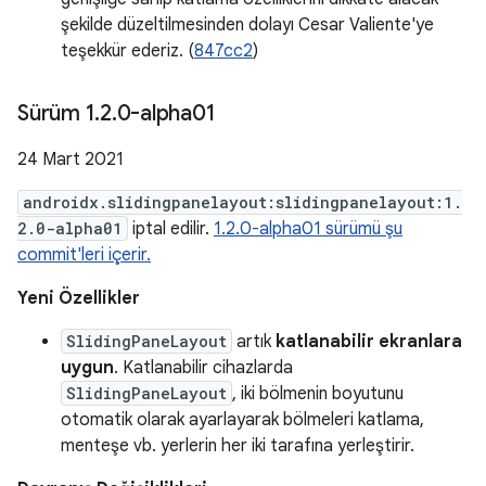
şekilde düzeltilmesinden dolayı Cesar Valiente'ye
teşekkür ederiz. (
847cc2
)
Sürüm 1
.
2
.
0-alpha01
24 Mart 2021
androidx.slidingpanelayout:slidingpanelayout:1.
2.0-alpha01
iptal edilir.
1.2.0-alpha01 sürümü şu
commit'leri içerir.
Yeni Özellikler
SlidingPaneLayout
artık
katlanabilir ekranlara
uygun
. Katlanabilir cihazlarda
SlidingPaneLayout
, iki bölmenin boyutunu
otomatik olarak ayarlayarak bölmeleri katlama,
menteşe vb. yerlerin her iki tarafına yerleştirir.