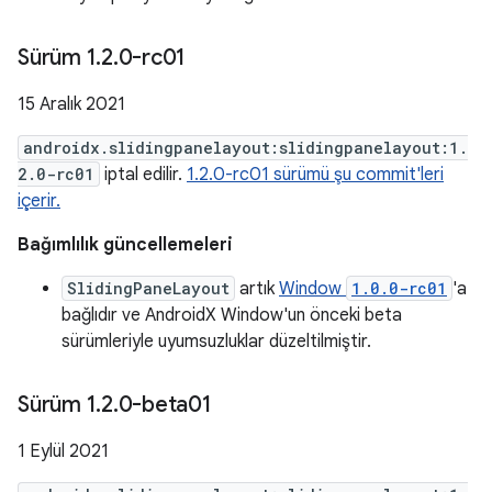
Sürüm 1
.
2
.
0-rc01
15 Aralık 2021
androidx.slidingpanelayout:slidingpanelayout:1.
2.0-rc01
iptal edilir.
1.2.0-rc01 sürümü şu commit'leri
içerir.
Bağımlılık güncellemeleri
SlidingPaneLayout
artık
Window
1.0.0-rc01
'a
bağlıdır ve AndroidX Window'un önceki beta
sürümleriyle uyumsuzluklar düzeltilmiştir.
Sürüm 1
.
2
.
0-beta01
1 Eylül 2021