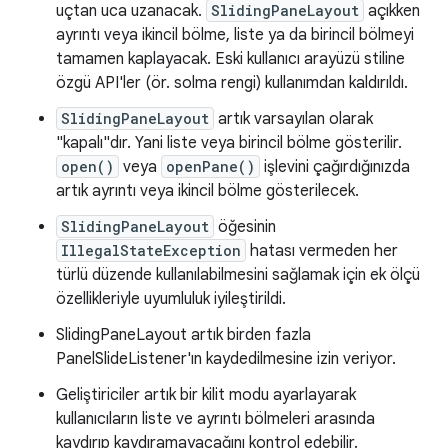
uçtan uca uzanacak.
SlidingPaneLayout
açıkken
ayrıntı veya ikincil bölme, liste ya da birincil bölmeyi
tamamen kaplayacak. Eski kullanıcı arayüzü stiline
özgü API'ler (ör. solma rengi) kullanımdan kaldırıldı.
SlidingPaneLayout
artık varsayılan olarak
"kapalı"dır. Yani liste veya birincil bölme gösterilir.
open()
veya
openPane()
işlevini çağırdığınızda
artık ayrıntı veya ikincil bölme gösterilecek.
SlidingPaneLayout
öğesinin
IllegalStateException
hatası vermeden her
türlü düzende kullanılabilmesini sağlamak için ek ölçü
özellikleriyle uyumluluk iyileştirildi.
SlidingPaneLayout artık birden fazla
PanelSlideListener'ın kaydedilmesine izin veriyor.
Geliştiriciler artık bir kilit modu ayarlayarak
kullanıcıların liste ve ayrıntı bölmeleri arasında
kaydırıp kaydıramayacağını kontrol edebilir.