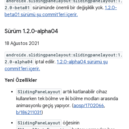
androidx.slidingpanelayout:slidingpanelayout:1.
2.0-beta01
sürümünde önemli bir değişiklik yok.
1.2.0-
beta01 sürümü şu commit'leri içerir.
Sürüm 1
.
2
.
0-alpha04
18 Ağustos 2021
androidx.slidingpanelayout:slidingpanelayout:1.
2.0-alpha04
iptal edilir.
1.2.0-alpha04 sürümü şu
commit'leri içerir.
Yeni Özellikler
SlidingPaneLayout
artık katlanabilir cihaz
kullanırken tek bölme ve iki bölme modları arasında
animasyonlu geçiş yapıyor. (
aosp/1702066
,
b/186211031
)
SlidingPaneLayout
öğesinin