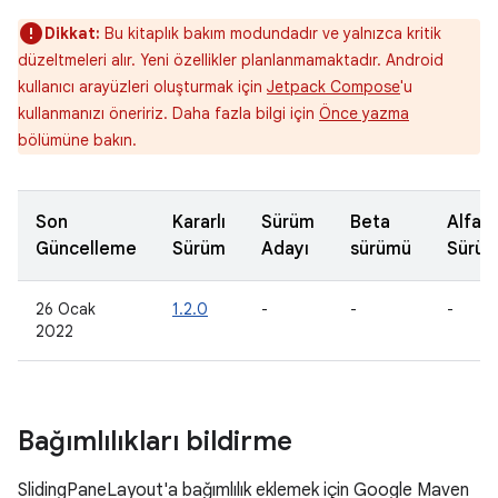
Dikkat:
Bu kitaplık bakım modundadır ve yalnızca kritik
düzeltmeleri alır. Yeni özellikler planlanmamaktadır. Android
kullanıcı arayüzleri oluşturmak için
Jetpack Compose
'u
kullanmanızı öneririz. Daha fazla bilgi için
Önce yazma
bölümüne bakın.
Son
Kararlı
Sürüm
Beta
Alfa
Güncelleme
Sürüm
Adayı
sürümü
Sürü
26 Ocak
1.2.0
-
-
-
2022
Bağımlılıkları bildirme
SlidingPaneLayout'a bağımlılık eklemek için Google Maven