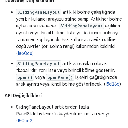
Davranış Değişiklikleri
SlidingPaneLayout
artık iki bölme çakıştığında
yeni bir kullanıcı arayüzü stiline sahip. Artık her bölme
uçtan uca uzanacak.
SlidingPaneLayout
açıkken
ayrıntı veya ikincil bölme, liste ya da birincil bölmeyi
tamamen kaplayacak. Eski kullanıcı arayüzü stiline
özgü API'ler (ör. solma rengi) kullanımdan kaldırıldı.
(
Ia60ce
)
SlidingPaneLayout
artık varsayılan olarak
"kapalı"dır. Yani liste veya birincil bölme gösterilir.
open()
veya
openPane()
işlevini çağırdığınızda
artık ayrıntı veya ikincil bölme gösterilecek. (
I5d26c
)
API Değişiklikleri
SlidingPaneLayout artık birden fazla
PanelSlideListener'ın kaydedilmesine izin veriyor.
(
I50ce2
)