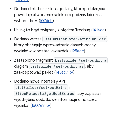
Dodano tekst selektora godziny, którego kliknięcie
powoduje utworzenie selektora godziny lub okna
wyboru daty. (
I07deb
)
Usunięto błąd związany z błędem Treehug (
I416cc
)
Dodano wiersz
ListBuilder.StarRatingBuilder
,
który obsługuje wprowadzanie danych oceny
wycinków w postaci gwiazdek. (
I25aec
).
Zastąpiono fragment
ListBuilder#setHostExtra
ciągiem
ListBuilder#setHostExtras
, aby
zaakceptować pakiet (
I43ec7
,
b/
).
Dodano nowe interfejsy API
ListBuilder#setHostExtra
i
SliceMetadata#getHostExtras
, aby zapisać i
wyodrębnić dodatkowe informacje o hoście z
wycinka. (
Ib0768
,
b/
)