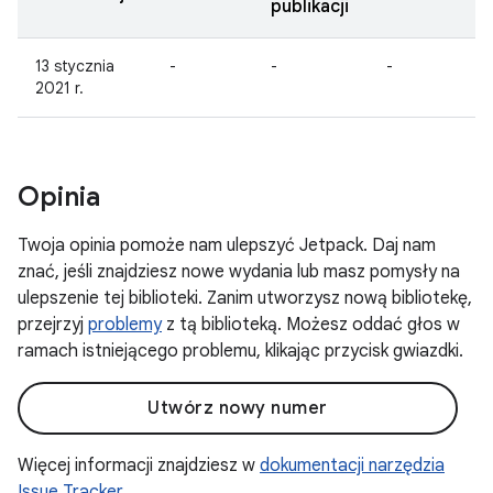
publikacji
13 stycznia
-
-
-
1.
2021 r.
a
Opinia
Twoja opinia pomoże nam ulepszyć Jetpack. Daj nam
znać, jeśli znajdziesz nowe wydania lub masz pomysły na
ulepszenie tej biblioteki. Zanim utworzysz nową bibliotekę,
przejrzyj
problemy
z tą biblioteką. Możesz oddać głos w
ramach istniejącego problemu, klikając przycisk gwiazdki.
Utwórz nowy numer
Więcej informacji znajdziesz w
dokumentacji narzędzia
Issue Tracker
.