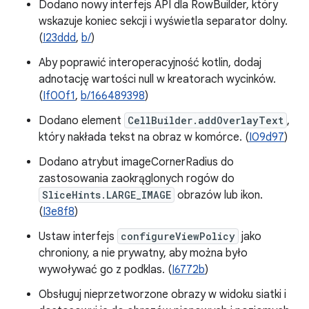
Dodano nowy interfejs API dla RowBuilder, który
wskazuje koniec sekcji i wyświetla separator dolny.
(
I23ddd
,
b/
)
Aby poprawić interoperacyjność kotlin, dodaj
adnotację wartości null w kreatorach wycinków.
(
If00f1
,
b/166489398
)
Dodano element
CellBuilder.addOverlayText
,
który nakłada tekst na obraz w komórce. (
I09d97
)
Dodano atrybut imageCornerRadius do
zastosowania zaokrąglonych rogów do
SliceHints.LARGE_IMAGE
obrazów lub ikon.
(
I3e8f8
)
Ustaw interfejs
configureViewPolicy
jako
chroniony, a nie prywatny, aby można było
wywoływać go z podklas. (
I6772b
)
Obsługuj nieprzetworzone obrazy w widoku siatki i