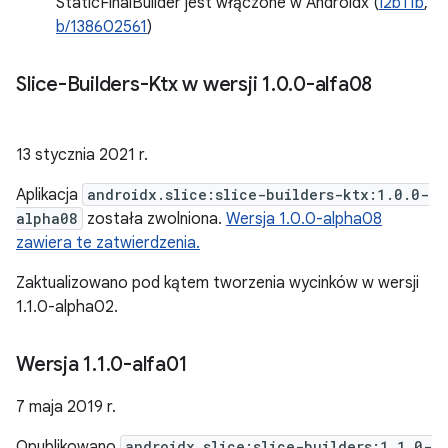
StaticFinalBuilder jest włączone w Androidx (
I2b11b
,
b/138602561
)
Slice-Builders-Ktx w wersji 1
.
0
.
0-alfa08
13 stycznia 2021 r.
Aplikacja
androidx.slice:slice-builders-ktx:1.0.0-
alpha08
została zwolniona.
Wersja 1.0.0-alpha08
zawiera te zatwierdzenia.
Zaktualizowano pod kątem tworzenia wycinków w wersji
1.1.0-alpha02.
Wersja 1
.
1
.
0-alfa01
7 maja 2019 r.
Opublikowano
androidx.slice:slice-builders:1.1.0-