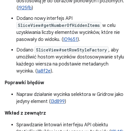
dostosowuj je do obrazów pionowych i poziomych.
(
I925fb
)
Dodano nowy interfejs API
SliceView#getNumberOfHiddenItems
w celu
uzyskiwania liczby elementów wycinków, które nie
pasowały do widoku. (
I09651
).
Dodano
SliceView#setRowStyleFactory
, aby
umożliwić hostom wycinków dostosowywanie stylu
każdego wiersza na podstawie metadanych
wycinka. (
Ia8f2e
).
Poprawki błędów
Napraw działanie wycinka selektora w Gridrow jako
jedyny element (
I3d899
)
Wkład z zewnątrz
Sprawdzanie lintowań interfejsu API obiektu