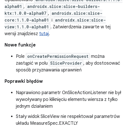
alpha01
,
androidx.slice:slice-builders-
ktx:1.0.0-alpha07
,
androidx.slice:slice-
core:1.1.0-alpha01
i
androidx.slice:slice-
view:1.1.0-alpha01
. Zatwierdzenia zawarte w tej
wersji znajdziesz
tutaj
.
Nowe funkcje
Pole
onCreatePermissionRequest
można
zastąpić w polu
SliceProvider
, aby dostosować
sposób przyznawania uprawnień
Poprawki błędów
Naprawiono parametr OnSliceActionListener nie był
wywoływany po kliknięciu elementu wiersza z tylko
jednym działaniem
Stały widok SliceView nie respektował parametrów
układu MeasureSpec.EXACTLY