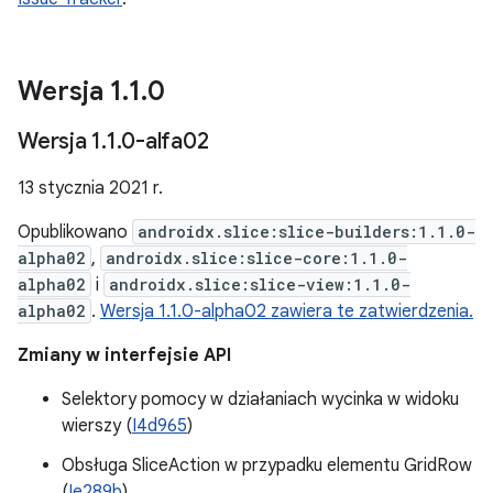
Wersja 1
.
1
.
0
Wersja 1
.
1
.
0-alfa02
13 stycznia 2021 r.
Opublikowano
androidx.slice:slice-builders:1.1.0-
alpha02
,
androidx.slice:slice-core:1.1.0-
alpha02
i
androidx.slice:slice-view:1.1.0-
alpha02
.
Wersja 1.1.0-alpha02 zawiera te zatwierdzenia.
Zmiany w interfejsie API
Selektory pomocy w działaniach wycinka w widoku
wierszy (
I4d965
)
Obsługa SliceAction w przypadku elementu GridRow
(
Ie289b
)