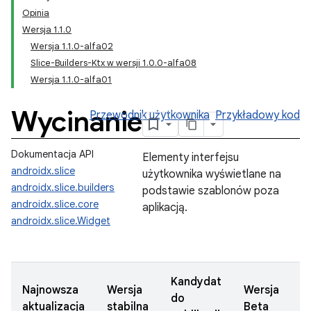
Opinia
Wersja 1.1.0
Wersja 1.1.0-alfa02
Slice-Builders-Ktx w wersji 1.0.0-alfa08
Wersja 1.1.0-alfa01
Wycinanie
Przewodnik użytkownika
Przykładowy kod
Dokumentacja API
Elementy interfejsu
androidx.slice
użytkownika wyświetlane na
androidx.slice.builders
podstawie szablonów poza
androidx.slice.core
aplikacją.
androidx.slice.Widget
Kandydat
Najnowsza
Wersja
Wersja
W
do
aktualizacja
stabilna
Beta
a