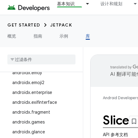
androidx.customview
基本知识
设计和规划
androidx.databinding
androidx.datastore
GET STARTED
JETPACK
androidx.documentfile
概览
指南
示例
库
androidx
.
draganddrop
androidx
.
drawerlayout
androidx
.
dynamicanimation
androidx
.
emoji
AI 翻译可
androidx
.
emoji2
androidx
.
enterprise
Android Developer
androidx
.
exifinterface
androidx
.
fragment
Slice
androidx
.
games
androidx
.
glance
API 参考文档