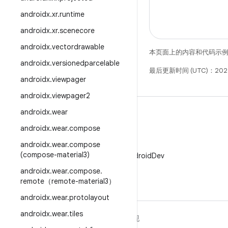
androidx
.
xr
.
runtime
androidx
.
xr
.
scenecore
androidx
.
vectordrawable
本页面上的内容和代码示
androidx
.
versionedparcelable
最后更新时间 (UTC)：2025
androidx
.
viewpager
androidx
.
viewpager2
androidx
.
wear
androidx
.
wear
.
compose
androidx
.
wear
.
compose
X
(compose-material3)
在 X 上关注 @AndroidDev
androidx
.
wear
.
compose
.
remote（remote-material3）
androidx
.
wear
.
protolayout
androidx
.
wear
.
tiles
关于 ANDROID
发现