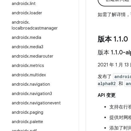
androidx
.
lint
androidx
.
loader
如需了解详情，
androidx
.
localbroadcastmanager
androidx
.
media
版本 1
.
1
.
0
androidx
.
media3
版本 1
.
1
.
0-a
androidx
.
mediarouter
2021 年 1 月 13
androidx
.
metrics
androidx
.
multidex
发布了
androi
alpha02
和
an
androidx
.
navigation
androidx
.
navigation3
API 变更
androidx
.
navigationevent
支持在行视图
androidx
.
paging
提供对网格行的
androidx
.
palette
添加了时