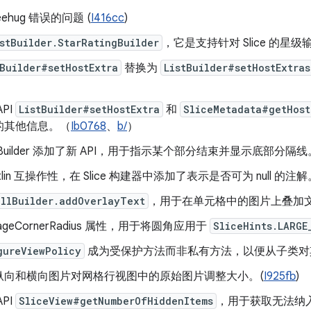
eehug 错误的问题 (
I416cc
)
stBuilder.StarRatingBuilder
，它是支持针对 Slice 的星级
tBuilder#setHostExtra
替换为
ListBuilder#setHostExtras
PI
ListBuilder#setHostExtra
和
SliceMetadata#getHost
的其他信息。（
Ib0768
、
b/
）
wBuilder 添加了新 API，用于指示某个部分结束并显示底部分隔
tlin 互操作性，在 Slice 构建器中添加了表示是否可为 null 的注
ellBuilder.addOverlayText
，用于在单元格中的图片上叠加文
ageCornerRadius 属性，用于将圆角应用于
SliceHints.LARGE
gureViewPolicy
成为受保护方法而非私有方法，以便从子类对
纵向和横向图片对网格行视图中的原始图片调整大小。(
I925fb
)
PI
SliceView#getNumberOfHiddenItems
，用于获取无法纳入视