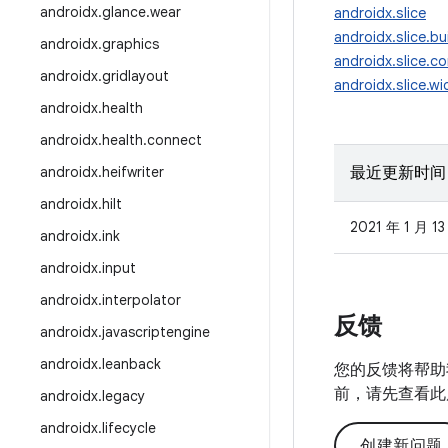
androidx
.
glance
.
wear
androidx.slice
androidx.slice.bu
androidx
.
graphics
androidx.slice.co
androidx
.
gridlayout
androidx.slice.w
androidx
.
health
androidx
.
health
.
connect
androidx
.
heifwriter
最近更新时间
androidx
.
hilt
2021 年 1 月 13
androidx
.
ink
androidx
.
input
androidx
.
interpolator
反馈
androidx
.
javascriptengine
androidx
.
leanback
您的反馈将帮助
前，请先查看此
androidx
.
legacy
androidx
.
lifecycle
创建新问题