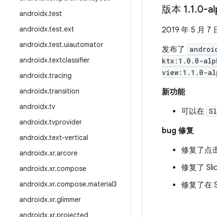
版本 1
.
1
.
0-a
androidx.test
androidx.test.ext
2019 年 5 月 7 
androidx.test.uiautomator
发布了
androi
androidx.textclassifier
ktx:1.0.0-alp
view:1.1.0-al
androidx.tracing
androidx.transition
新功能
androidx.tv
可以在
S
androidx.tvprovider
bug 修复
androidx.text-vertical
修复了点击只
androidx
.
xr
.
arcore
修复了 Sli
androidx
.
xr
.
compose
androidx
.
xr
.
compose
.
material3
修复了在 Sl
androidx
.
xr
.
glimmer
androidx
.
xr
.
projected