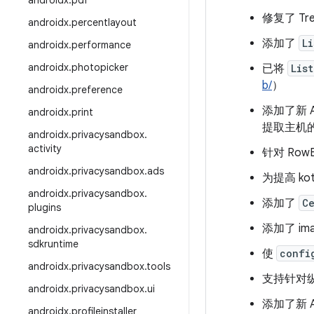
androidx
.
pdf
修复了 Tr
androidx
.
percentlayout
添加了
Li
androidx
.
performance
androidx
.
photopicker
已将
Lis
b/
）
androidx
.
preference
添加了新 A
androidx
.
print
提取主机
androidx
.
privacysandbox
.
activity
针对 Ro
androidx
.
privacysandbox
.
ads
为提高 ko
androidx
.
privacysandbox
.
添加了
C
plugins
添加了 im
androidx
.
privacysandbox
.
sdkruntime
使
confi
androidx.privacysandbox.tools
支持针对
androidx.privacysandbox.ui
添加了新 A
androidx.profileinstaller