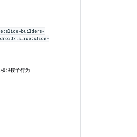
ce:slice-builders-
droidx.slice:slice-
权限授予行为