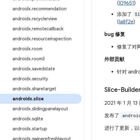
(
I09651
)
androidx.recommendation
添加了
S
androidx.recyclerview
(
Ia8f2e
)
androidx.remotecallback
bug 修复
androidx.resourceinspection
修复了对网
androidx.room
androidx.room3
外部贡献
androidx.savedstate
针对 andro
androidx.security
androidx.sharetarget
Slice-Build
androidx.slice
2021 年 1 月 13
androidx.slidingpanelayout
发布了
androi
androidx.sqlite
进行了更新，以依赖 sl
androidx.startup
androidx.swiperefreshlayout