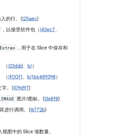
输入的行。(
I25aec
)
，以接受软件包（
I43ec7
、
Extras
，用于在 Slice 中保存和
线。（
I23ddd
、
b/
）
解。（
If00f1
、
b/166489398
）
字。(
I09d97
)
_IMAGE
图片/图标。(
I3e8f8
)
其进行调用。(
I6772b
)
图中的 Slice 项数量。