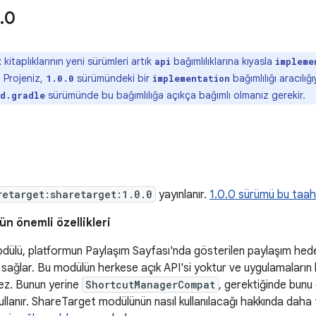
.
0
kitaplıklarının yeni sürümleri artık
bağımlılıklarına kıyasla
api
impleme
. Projeniz,
sürümündeki bir
bağımlılığı aracılığ
1.0.0
implementation
sürümünde bu bağımlılığa açıkça bağımlı olmanız gerekir.
ld.gradle
retarget:sharetarget:1.0.0
yayınlanır.
1.0.0 sürümü bu taahhü
n önemli özellikleri
ülü, platformun Paylaşım Sayfası'nda gösterilen paylaşım hedef
 sağlar. Bu modülün herkese açık API'si yoktur ve uygulamaların
ez. Bunun yerine
ShortcutManagerCompat
, gerektiğinde bunu
kullanır. ShareTarget modülünün nasıl kullanılacağı hakkında daha f