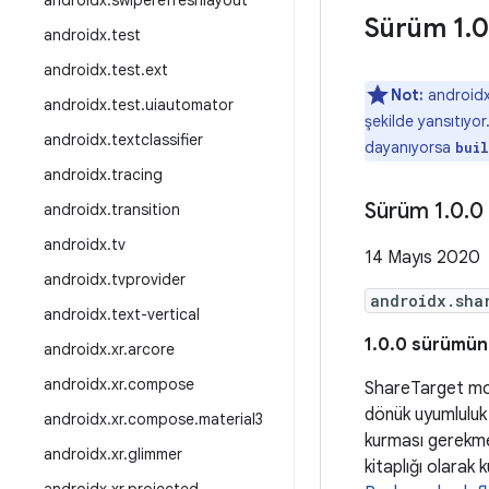
androidx
.
swiperefreshlayout
Sürüm 1
.
0
androidx
.
test
androidx
.
test
.
ext
Not:
androidx 
androidx
.
test
.
uiautomator
şekilde yansıtıyor
androidx
.
textclassifier
dayanıyorsa
bui
androidx
.
tracing
Sürüm 1
.
0
.
0
androidx
.
transition
androidx
.
tv
14 Mayıs 2020
androidx
.
tvprovider
androidx.sha
androidx
.
text-vertical
1.0.0 sürümünü
androidx
.
xr
.
arcore
androidx
.
xr
.
compose
ShareTarget mod
dönük uyumluluk
androidx
.
xr
.
compose
.
material3
kurması gerekm
androidx
.
xr
.
glimmer
kitaplığı olarak 