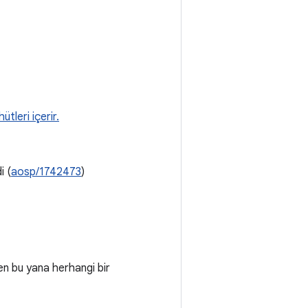
tleri içerir.
i (
aosp/1742473
)
n bu yana herhangi bir