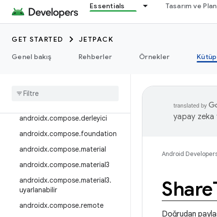
Essentials
Tasarım ve Pla
androidx.camera.viewfinder
androidx.car
GET STARTED
JETPACK
androidx.car.app
androidx.cardview
Genel bakış
Rehberler
Örnekler
Kütüp
androidx
.
collection
androidx
.
compos
androidx
.
compose
.
animation
yapay zeka t
androidx
.
compose
.
derleyici
androidx
.
compose
.
foundation
androidx
.
compose
.
material
Android Developer
androidx
.
compose
.
material3
androidx
.
compose
.
material3
.
Share
uyarlanabilir
androidx
.
compose
.
remote
Doğrudan paylaşı