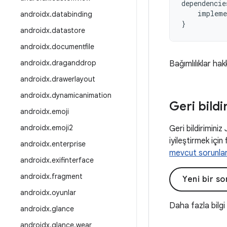
dependencie
impleme
androidx
.
databinding
}
androidx
.
datastore
androidx
.
documentfile
androidx
.
draganddrop
Bağımlılıklar hak
androidx
.
drawerlayout
androidx
.
dynamicanimation
Geri bildi
androidx
.
emoji
androidx
.
emoji2
Geri bildiriminiz
iyileştirmek için 
androidx
.
enterprise
mevcut sorunla
androidx
.
exifinterface
androidx
.
fragment
Yeni bir s
androidx
.
oyunlar
Daha fazla bilgi
androidx
.
glance
androidx
.
glance
.
wear