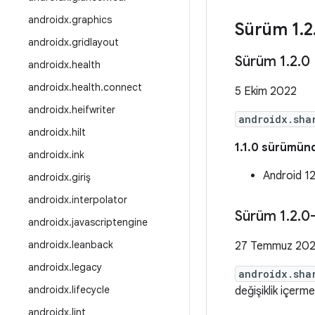
androidx
.
graphics
Sürüm 1
.
2
androidx
.
gridlayout
Sürüm 1
.
2
.
0
androidx
.
health
androidx
.
health
.
connect
5 Ekim 2022
androidx
.
heifwriter
androidx.sha
androidx
.
hilt
1.1.0 sürümünd
androidx
.
ink
Android 12
androidx
.
giriş
androidx
.
interpolator
Sürüm 1
.
2
.
0
androidx
.
javascriptengine
androidx
.
leanback
27 Temmuz 20
androidx
.
legacy
androidx.sha
androidx
.
lifecycle
değişiklik içerm
androidx
.
lint