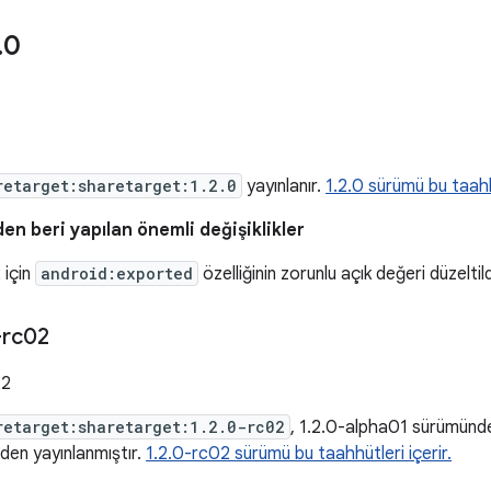
.
0
retarget:sharetarget:1.2.0
yayınlanır.
1.2.0 sürümü bu taahhü
en beri yapılan önemli değişiklikler
 için
android:exported
özelliğinin zorunlu açık değeri düzeltild
-rc02
22
retarget:sharetarget:1.2.0-rc02
, 1.2.0-alpha01 sürümünde
eden yayınlanmıştır.
1.2.0-rc02 sürümü bu taahhütleri içerir.