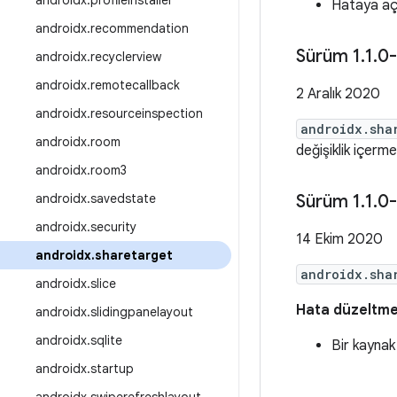
androidx
.
profileinstaller
Hataya açık
androidx
.
recommendation
Sürüm 1
.
1
.
0-
androidx
.
recyclerview
androidx
.
remotecallback
2 Aralık 2020
androidx
.
resourceinspection
androidx.sha
androidx
.
room
değişiklik içerm
androidx
.
room3
androidx
.
savedstate
Sürüm 1
.
1
.
0-
androidx
.
security
14 Ekim 2020
androidx
.
sharetarget
androidx.sha
androidx
.
slice
Hata düzeltme
androidx
.
slidingpanelayout
androidx
.
sqlite
Bir kaynak s
androidx
.
startup