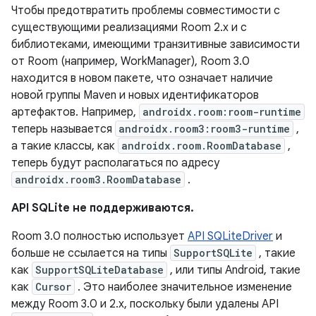
Чтобы предотвратить проблемы совместимости с
существующими реализациями Room 2.x и с
библиотеками, имеющими транзитивные зависимости
от Room (например, WorkManager), Room 3.0
находится в новом пакете, что означает наличие
новой группы Maven и новых идентификаторов
артефактов. Например,
androidx.room:room-runtime
теперь называется
androidx.room3:room3-runtime
,
а такие классы, как
androidx.room.RoomDatabase
,
теперь будут располагаться по адресу
androidx.room3.RoomDatabase
.
API SQLite не поддерживаются.
Room 3.0 полностью использует
API SQLiteDriver
и
больше не ссылается на типы
SupportSQLite
, такие
как
SupportSQLiteDatabase
, или типы Android, такие
как
Cursor
. Это наиболее значительное изменение
между Room 3.0 и 2.x, поскольку были удалены API