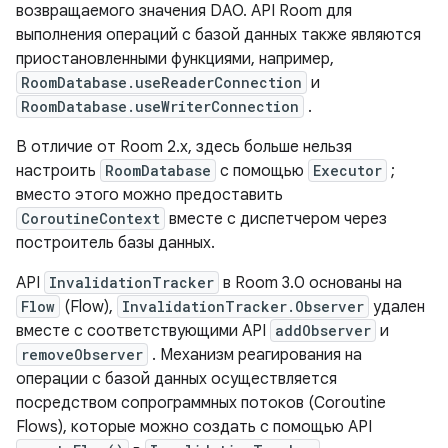
возвращаемого значения DAO. API Room для
выполнения операций с базой данных также являются
приостановленными функциями, например,
RoomDatabase.useReaderConnection
и
RoomDatabase.useWriterConnection
.
В отличие от Room 2.x, здесь больше нельзя
настроить
RoomDatabase
с помощью
Executor
;
вместо этого можно предоставить
CoroutineContext
вместе с диспетчером через
построитель базы данных.
API
InvalidationTracker
в Room 3.0 основаны на
Flow
(Flow),
InvalidationTracker.Observer
удален
вместе с соответствующими API
addObserver
и
removeObserver
. Механизм реагирования на
операции с базой данных осуществляется
посредством сопрограммных потоков (Coroutine
Flows), которые можно создать с помощью API