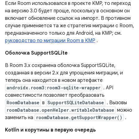
Если Room использовался в проекте KMP, то переход
на версию 3.0 будет проще, поскольку в основном он
включает обновление ссылок на импорт. В противном
случае применяется та же стратегия миграции с Room,
предназначенного только для Android, на KMP; см.
руководство по миграции Room в KMP
.
Оболочка SupportSQLite
В Room 3.x сохранена оболочка SupportSQLite,
созданная в версии 2.x для упрощения миграции, и
теперь она находится в новом артефакте
androidx.room3:room3-sqlite-wrapper
. API
совместимости позволяет преобразовать
RoomDatabase
в
SupportSQLiteDatabase
. Вызовы
roomDatabase.openHelper.writableDatabase
можно
заменить на
roomDatabase.getSupportWrapper()
.
Kotlin и корутины в первую очередь