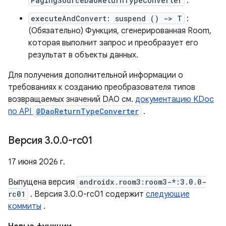
PagingSourceDaoReturnTypeConverter
.
executeAndConvert: suspend () -> T
:
(Обязательно) Функция, сгенерированная Room,
которая выполнит запрос и преобразует его
результат в объекты данных.
Для получения дополнительной информации о
требованиях к созданию преобразователя типов
возвращаемых значений DAO см.
документацию KDoc
по API
@DaoReturnTypeConverter
.
Версия 3
.
0
.
0-rc01
17 июня 2026 г.
Выпущена версия
androidx.room3:room3-*:3.0.0-
rc01
. Версия 3.0.0-rc01 содержит
следующие
коммиты
.