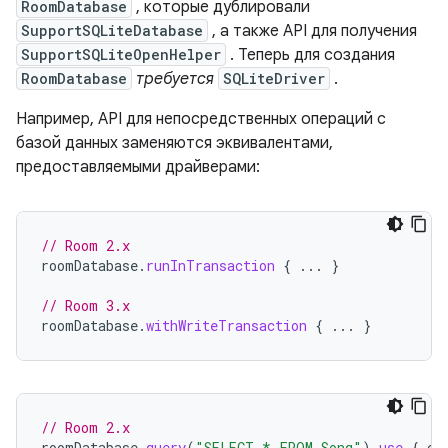
RoomDatabase
, которые дублировали
SupportSQLiteDatabase
, а также API для получения
SupportSQLiteOpenHelper
. Теперь для создания
RoomDatabase
требуется
SQLiteDriver
.
Например, API для непосредственных операций с
базой данных заменяются эквивалентами,
предоставляемыми драйверами:
// Room 2.x
roomDatabase
.
runInTransaction
{
...
}
// Room 3.x
roomDatabase
.
withWriteTransaction
{
...
}
// Room 2.x
roomDatabase
.
query
(
"SELECT * FROM Song"
).
use
{
cu