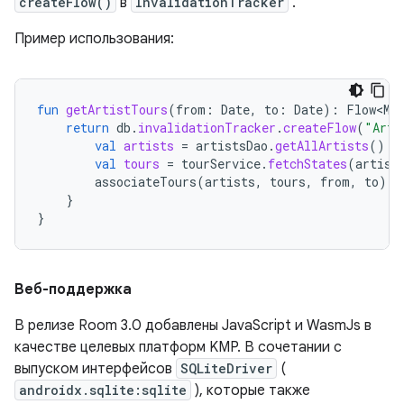
createFlow()
в
InvalidationTracker
.
Пример использования:
fun
getArtistTours
(
from
:
Date
,
to
:
Date
):
Flow<Ma
return
db
.
invalidationTracker
.
createFlow
(
"Arti
val
artists
=
artistsDao
.
getAllArtists
()
val
tours
=
tourService
.
fetchStates
(
artist
associateTours
(
artists
,
tours
,
from
,
to
)
}
}
Веб-поддержка
В релизе Room 3.0 добавлены JavaScript и WasmJs в
качестве целевых платформ KMP. В сочетании с
выпуском интерфейсов
SQLiteDriver
(
androidx.sqlite:sqlite
), которые также