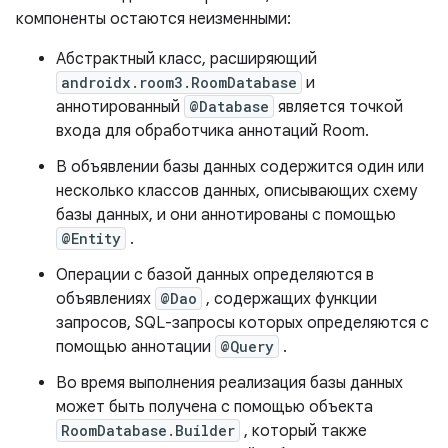
компоненты остаются неизменными:
Абстрактный класс, расширяющий
androidx.room3.RoomDatabase
и
аннотированный
@Database
является точкой
входа для обработчика аннотаций Room.
В объявлении базы данных содержится один или
несколько классов данных, описывающих схему
базы данных, и они аннотированы с помощью
@Entity
.
Операции с базой данных определяются в
объявлениях
@Dao
, содержащих функции
запросов, SQL-запросы которых определяются с
помощью аннотации
@Query
.
Во время выполнения реализация базы данных
может быть получена с помощью объекта
RoomDatabase.Builder
, который также