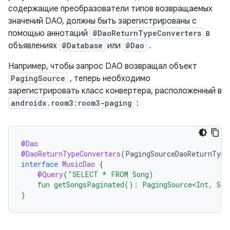
содержащие преобразователи типов возвращаемых
значений DAO, должны быть зарегистрированы с
помощью аннотаций
@DaoReturnTypeConverters
в
объявлениях
@Database
или
@Dao
.
Например, чтобы запрос DAO возвращал объект
PagingSource
, теперь необходимо
зарегистрировать класс конвертера, расположенный в
androidx.room3:room3-paging
:
@Dao
@DaoReturnTypeConverters
(
PagingSourceDaoReturnType
interface
MusicDao
{
@Query
(
"SELECT * FROM Song)
    fun getSongsPaginated(): PagingSource<Int, Son
}