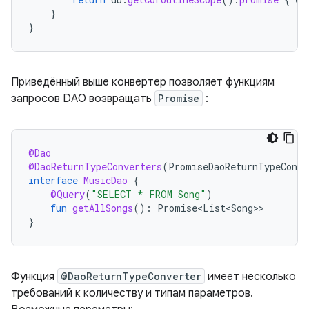
}
}
Приведённый выше конвертер позволяет функциям
запросов DAO возвращать
Promise
:
@Dao
@DaoReturnTypeConverters
(
PromiseDaoReturnTypeConve
interface
MusicDao
{
@Query
(
"SELECT * FROM Song"
)
fun
getAllSongs
():
Promise<List<Song>
}
Функция
@DaoReturnTypeConverter
имеет несколько
требований к количеству и типам параметров.