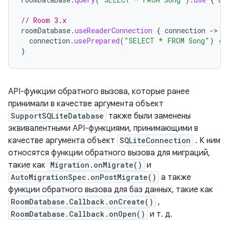
// Room 3.x
roomDatabase
.
useReaderConnection
{
connection
-
connection
.
usePrepared
(
"SELECT * FROM Song"
)
{
}
API-функции обратного вызова, которые ранее
принимали в качестве аргумента объект
SupportSQLiteDatabase
также были заменены
эквивалентными API-функциями, принимающими в
качестве аргумента объект
SQLiteConnection
. К ним
относятся функции обратного вызова для миграций,
такие как
Migration.onMigrate()
и
AutoMigrationSpec.onPostMigrate()
а также
функции обратного вызова для баз данных, такие как
RoomDatabase.Callback.onCreate()
,
RoomDatabase.Callback.onOpen()
и т. д.