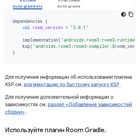
Котлин
Классный
dependencies
{
val
room_version
=
"3.0.1"
implementation
(
"androidx.room3:room3-runtime:
ksp
(
"androidx.room3:room3-compiler:
$
room_versi
}
Для получения информации об использовании плагина
KSP см.
документацию по быстрому запуску KSP
.
Для получения дополнительной информации о
зависимостях см.
раздел «Добавление зависимостей
сборки»
.
Используйте плагин Room Gradle
.