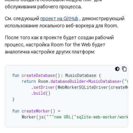
обслуживания рабочего процесса.
См. следующий
проект на GitHub
, демонстрирующий
использование локального веб-воркера для Room.
После того как в проекте будет создан рабочий
процесс, настройка Room for the Web будет
аналогична настройке других платформ:
fun
createDatabase
():
MusicDatabase
{
return
Room
.
databaseBuilder<MusicDatabase>
(
"mu
.
setDriver
(
WebWorkerSQLiteDriver
(
createWor
.
build
()
}
fun
createWorker
()
=
Worker
(
js
(
"""new URL("sqlite-web-worker/worke