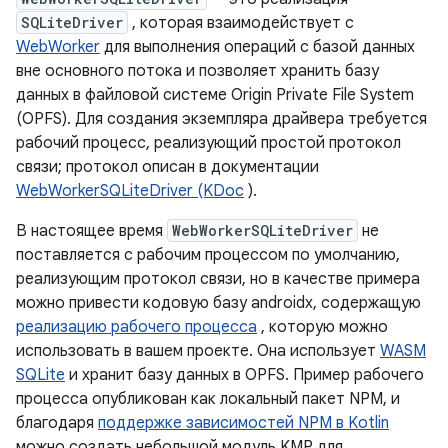
SQLiteDriver
, которая взаимодействует с
WebWorker
для выполнения операций с базой данных
вне основного потока и позволяет хранить базу
данных в файловой системе Origin Private File System
(OPFS). Для создания экземпляра драйвера требуется
рабочий процесс, реализующий простой протокол
связи; протокол описан в документации
WebWorkerSQLiteDriver (KDoc
).
В настоящее время
WebWorkerSQLiteDriver
не
поставляется с рабочим процессом по умолчанию,
реализующим протокол связи, но в качестве примера
можно привести кодовую базу androidx, содержащую
реализацию рабочего процесса
, которую можно
использовать в вашем проекте. Она использует
WASM
SQLite
и хранит базу данных в OPFS. Пример рабочего
процесса опубликован как локальный пакет NPM, и
благодаря
поддержке зависимостей NPM в Kotlin
можно создать небольшой модуль KMP для