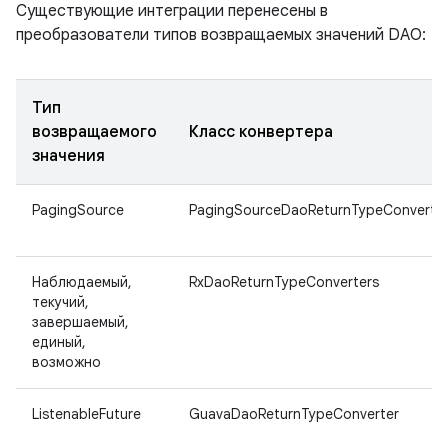
Существующие интеграции перенесены в
преобразователи типов возвращаемых значений DAO:
Тип
возвращаемого
Класс конвертера
значения
PagingSource
PagingSourceDaoReturnTypeConverte
Наблюдаемый,
RxDaoReturnTypeConverters
текучий,
завершаемый,
единый,
возможно
ListenableFuture
GuavaDaoReturnTypeConverter