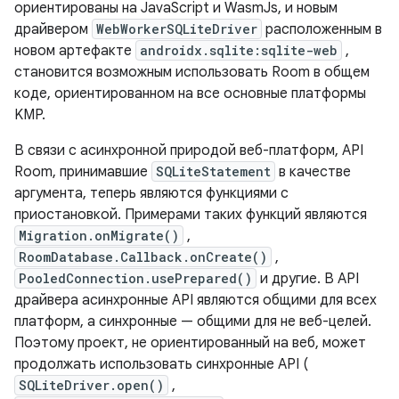
ориентированы на JavaScript и WasmJs, и новым
драйвером
WebWorkerSQLiteDriver
расположенным в
новом артефакте
androidx.sqlite:sqlite-web
,
становится возможным использовать Room в общем
коде, ориентированном на все основные платформы
KMP.
В связи с асинхронной природой веб-платформ, API
Room, принимавшие
SQLiteStatement
в качестве
аргумента, теперь являются функциями с
приостановкой. Примерами таких функций являются
Migration.onMigrate()
,
RoomDatabase.Callback.onCreate()
,
PooledConnection.usePrepared()
и другие. В API
драйвера асинхронные API являются общими для всех
платформ, а синхронные — общими для не веб-целей.
Поэтому проект, не ориентированный на веб, может
продолжать использовать синхронные API (
SQLiteDriver.open()
,