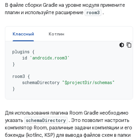
В файле сборки Gradle на уровне модуля примените
плагин и используйте расширение
room3
.
Классный
Котлин
plugins
{
id
'androidx.room3'
}
room3
{
schemaDirectory
"$projectDir/schemas"
}
Для использования плагина Room Gradle необходимо
указать
schemaDirectory
. Это позволит настроить
компилятор Room, различные задачи компиляции и его
бэкенды (kotlinc, KSP) для вывода файлов схем в папки