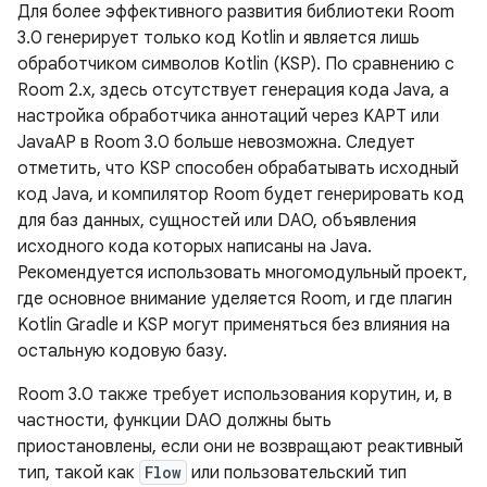
Для более эффективного развития библиотеки Room
3.0 генерирует только код Kotlin и является лишь
обработчиком символов Kotlin (KSP). По сравнению с
Room 2.x, здесь отсутствует генерация кода Java, а
настройка обработчика аннотаций через KAPT или
JavaAP в Room 3.0 больше невозможна. Следует
отметить, что KSP способен обрабатывать исходный
код Java, и компилятор Room будет генерировать код
для баз данных, сущностей или DAO, объявления
исходного кода которых написаны на Java.
Рекомендуется использовать многомодульный проект,
где основное внимание уделяется Room, и где плагин
Kotlin Gradle и KSP могут применяться без влияния на
остальную кодовую базу.
Room 3.0 также требует использования корутин, и, в
частности, функции DAO должны быть
приостановлены, если они не возвращают реактивный
тип, такой как
Flow
или пользовательский тип