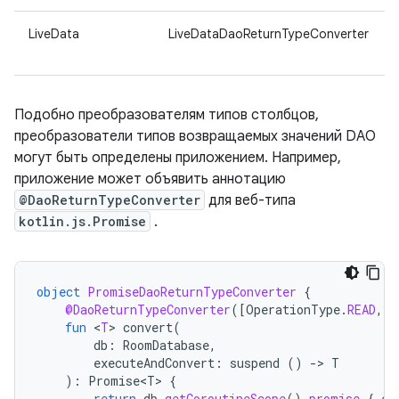
LiveData
LiveDataDaoReturnTypeConverter
Подобно преобразователям типов столбцов,
преобразователи типов возвращаемых значений DAO
могут быть определены приложением. Например,
приложение может объявить аннотацию
@DaoReturnTypeConverter
для веб-типа
kotlin.js.Promise
.
object
PromiseDaoReturnTypeConverter
{
@DaoReturnTypeConverter
(
[
OperationType
.
READ
,
O
fun
<
T
>
convert
(
db
:
RoomDatabase
,
executeAndConvert
:
suspend
()
-
>
T
):
Promise<T>
{
return
db
.
getCoroutineScope
().
promise
{
ex