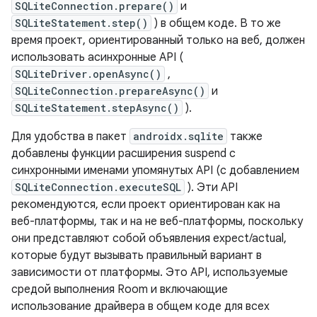
SQLiteConnection.prepare()
и
SQLiteStatement.step()
) в общем коде. В то же
время проект, ориентированный только на веб, должен
использовать асинхронные API (
SQLiteDriver.openAsync()
,
SQLiteConnection.prepareAsync()
и
SQLiteStatement.stepAsync()
).
Для удобства в пакет
androidx.sqlite
также
добавлены функции расширения suspend с
синхронными именами упомянутых API (с добавлением
SQLiteConnection.executeSQL
). Эти API
рекомендуются, если проект ориентирован как на
веб-платформы, так и на не веб-платформы, поскольку
они представляют собой объявления expect/actual,
которые будут вызывать правильный вариант в
зависимости от платформы. Это API, используемые
средой выполнения Room и включающие
использование драйвера в общем коде для всех