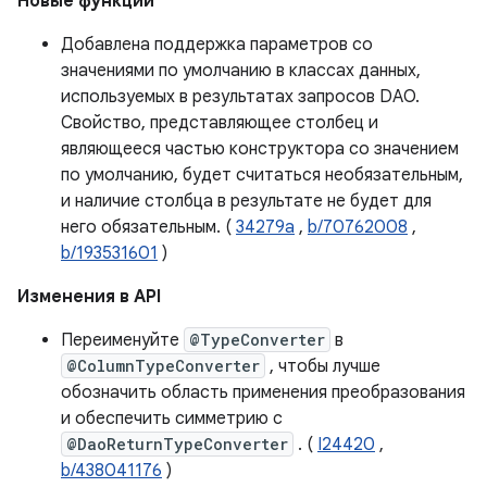
Новые функции
Добавлена ​​поддержка параметров со
значениями по умолчанию в классах данных,
используемых в результатах запросов DAO.
Свойство, представляющее столбец и
являющееся частью конструктора со значением
по умолчанию, будет считаться необязательным,
и наличие столбца в результате не будет для
него обязательным. (
34279a
,
b/70762008
,
b/193531601
)
Изменения в API
Переименуйте
@TypeConverter
в
@ColumnTypeConverter
, чтобы лучше
обозначить область применения преобразования
и обеспечить симметрию с
@DaoReturnTypeConverter
. (
I24420
,
b/438041176
)