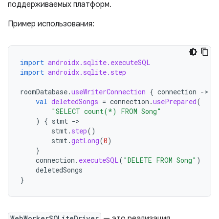
поддерживаемых платформ.
Пример использования:
import
androidx.sqlite.executeSQL
import
androidx.sqlite.step
roomDatabase
.
useWriterConnection
{
connection
-
val
deletedSongs
=
connection
.
usePrepared
(
"SELECT count(*) FROM Song"
)
{
stmt
-
stmt
.
step
()
stmt
.
getLong
(
0
)
}
connection
.
executeSQL
(
"DELETE FROM Song"
)
deletedSongs
}
WebWorkerSQLiteDriver
— это реализация