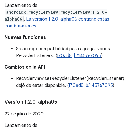
Lanzamiento de
androidx.recyclerview:recyclerview:1.2.0-
alpha06
.
La versión 1.2.0-alpha06 contiene estas
confirmaciones
.
Nuevas funciones
Se agregó compatibilidad para agregar varios
RecyclerListeners. (
I70ad8
,
b/145767095
)
Cambios en la API
RecyclerView.setRecyclerListener(RecyclerListener)
dejó de estar disponible. (
I70ad8
,
b/145767095
)
Versión 1
.
2
.
0-alpha05
22 de julio de 2020
Lanzamiento de