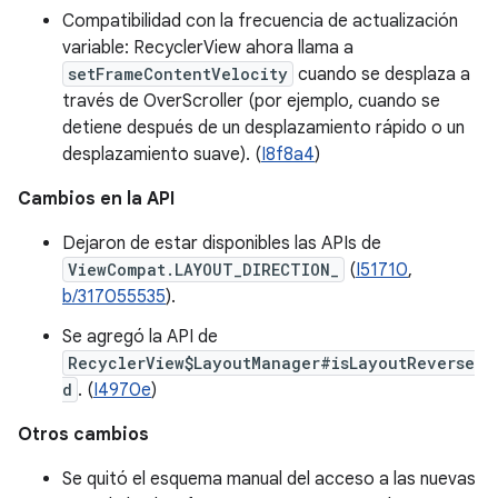
Compatibilidad con la frecuencia de actualización
variable: RecyclerView ahora llama a
setFrameContentVelocity
cuando se desplaza a
través de OverScroller (por ejemplo, cuando se
detiene después de un desplazamiento rápido o un
desplazamiento suave). (
I8f8a4
)
Cambios en la API
Dejaron de estar disponibles las APIs de
ViewCompat.LAYOUT_DIRECTION_
(
I51710
,
b/317055535
).
Se agregó la API de
RecyclerView$LayoutManager#isLayoutReverse
d
. (
I4970e
)
Otros cambios
Se quitó el esquema manual del acceso a las nuevas