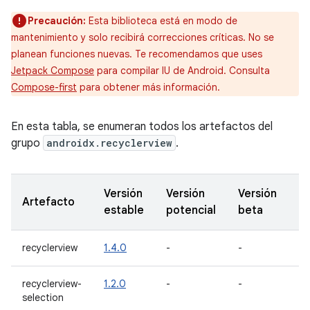
Precaución:
Esta biblioteca está en modo de
mantenimiento y solo recibirá correcciones críticas. No se
planean funciones nuevas. Te recomendamos que uses
Jetpack Compose
para compilar IU de Android. Consulta
Compose-first
para obtener más información.
En esta tabla, se enumeran todos los artefactos del
grupo
androidx.recyclerview
.
Versión
Versión
Versión
Ve
Artefacto
estable
potencial
beta
Al
recyclerview
1.4.0
-
-
-
recyclerview-
1.2.0
-
-
1.
selection
al