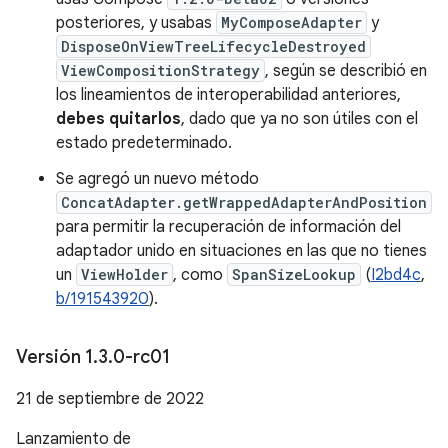
posteriores, y usabas
MyComposeAdapter
y
DisposeOnViewTreeLifecycleDestroyed
ViewCompositionStrategy
, según se describió en
los lineamientos de interoperabilidad anteriores,
debes quitarlos
, dado que ya no son útiles con el
estado predeterminado.
Se agregó un nuevo método
ConcatAdapter.getWrappedAdapterAndPosition
para permitir la recuperación de información del
adaptador unido en situaciones en las que no tienes
un
ViewHolder
, como
SpanSizeLookup
(
I2bd4c
,
b/191543920
).
Versión 1
.
3
.
0-rc01
21 de septiembre de 2022
Lanzamiento de