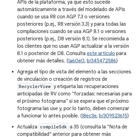
APIs de la plataforma, ya que esto sucede
automáticamente a través del modelado de APIs
cuando se usa R8 con AGP 7.3 o versiones
posteriores (p.ej., R8 versión 3.3) y para todas las
compilaciones cuando se usa AGP 8.1 o versiones
posteriores (p.ej., D8 versión 8.1). Se recomienda a
los clientes que no usan AGP actualizar a la versión
8.1 o posterior de D8. Consulta
este artículo
para
obtener más detalles. (
Ia60e0
,
b/345472586
)
Agrega el tipo de vista del elemento a las secciones
de vinculación o creación de registros de
RecyclerView
y etiqueta las recuperaciones
anticipadas de RV como "forzadas: necesarias para
el próximo fotograma" si se espera que el próximo
fotograma las use y, por lo tanto, deben comenzar
a funcionar lo antes posible. (
I8ec3e
,
b/309523615
)
Actualiza
compileSdk
a 35 (consulta la "Nota de
compatibilidad" anterior para obtener más