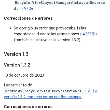
RecyclerView$LayoutManager#isLayoutReverse
d
. (
I4970e
)
Correcciones de errores
Se corrigió un error que provocaba fallas
esporádicas durante las animaciones (
I42f22b
)
(también se incluye en la versión 1.3.2).
Versión 1
.
3
Versión 1
.
3
.
2
18 de octubre de 2023
Lanzamiento de
androidx.recyclerview:recyclerview:1.3.2
.
La
versión 1.3.2 contiene estas confirmaciones.
Correcciones de errores