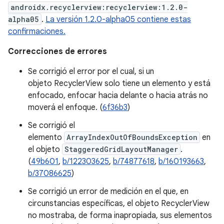
androidx.recyclerview:recyclerview:1.2.0-
alpha05
.
La versión 1.2.0-alpha05 contiene estas
confirmaciones.
Correcciones de errores
Se corrigió el error por el cual, si un
objeto RecyclerView solo tiene un elemento y está
enfocado, enfocar hacia delante o hacia atrás no
moverá el enfoque. (
6f36b3
)
Se corrigió el
elemento
ArrayIndexOutOfBoundsException
en
el objeto
StaggeredGridLayoutManager
.
(
49b601
,
b/122303625
,
b/74877618
,
b/160193663
,
b/37086625
)
Se corrigió un error de medición en el que, en
circunstancias específicas, el objeto RecyclerView
no mostraba, de forma inapropiada, sus elementos