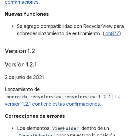
confirmaciones.
Nuevas funciones
Se agregó compatibilidad con RecyclerView para
sobredesplazamiento de estiramiento. (
Iab877
)
Versión 1
.
2
Versión 1
.
2
.
1
2 de junio de 2021
Lanzamiento de
androidx.recyclerview:recyclerview:1.2.1
.
La
versión 1.2.1 contiene estas confirmaciones.
Correcciones de errores
Los elementos
ViewHolder
dentro de un
ConcatAdapter
ahora muestran la posición