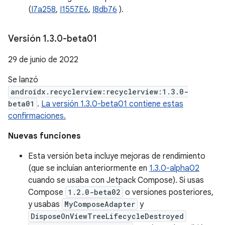
(
I7a258
,
I1557E6
,
I8db76
).
Versión 1
.
3
.
0-beta01
29 de junio de 2022
Se lanzó
androidx.recyclerview:recyclerview:1.3.0-
beta01
.
La versión 1.3.0-beta01 contiene estas
confirmaciones.
Nuevas funciones
Esta versión beta incluye mejoras de rendimiento
(que se incluían anteriormente en
1.3.0-alpha02
cuando se usaba con Jetpack Compose). Si usas
Compose
1.2.0-beta02
o versiones posteriores,
y usabas
MyComposeAdapter
y
DisposeOnViewTreeLifecycleDestroyed