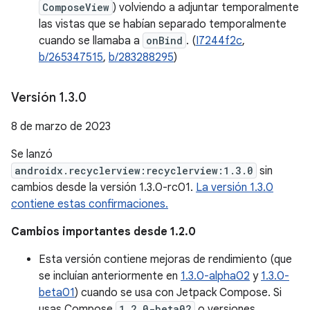
ComposeView
) volviendo a adjuntar temporalmente
las vistas que se habían separado temporalmente
cuando se llamaba a
onBind
. (
I7244f2c
,
b/265347515
,
b/283288295
)
Versión 1
.
3
.
0
8 de marzo de 2023
Se lanzó
androidx.recyclerview:recyclerview:1.3.0
sin
cambios desde la versión 1.3.0-rc01.
La versión 1.3.0
contiene estas confirmaciones.
Cambios importantes desde 1.2.0
Esta versión contiene mejoras de rendimiento (que
se incluían anteriormente en
1.3.0-alpha02
y
1.3.0-
beta01
) cuando se usa con Jetpack Compose. Si
usas Compose
1.2.0-beta02
o versiones