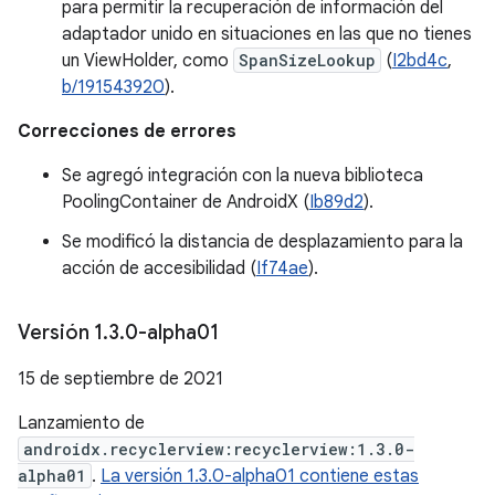
para permitir la recuperación de información del
adaptador unido en situaciones en las que no tienes
un ViewHolder, como
SpanSizeLookup
(
I2bd4c
,
b/191543920
).
Correcciones de errores
Se agregó integración con la nueva biblioteca
PoolingContainer de AndroidX (
Ib89d2
).
Se modificó la distancia de desplazamiento para la
acción de accesibilidad (
If74ae
).
Versión 1
.
3
.
0-alpha01
15 de septiembre de 2021
Lanzamiento de
androidx.recyclerview:recyclerview:1.3.0-
alpha01
.
La versión 1.3.0-alpha01 contiene estas