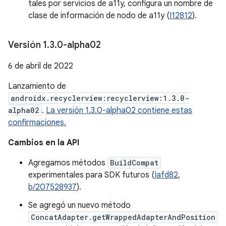
tales por servicios de a11y, configura un nombre de
clase de información de nodo de a11y (
I12812
).
Versión 1
.
3
.
0-alpha02
6 de abril de 2022
Lanzamiento de
androidx.recyclerview:recyclerview:1.3.0-
alpha02
.
La versión 1.3.0-alpha02 contiene estas
confirmaciones.
Cambios en la API
Agregamos métodos
BuildCompat
experimentales para SDK futuros (
Iafd82
,
b/207528937
).
Se agregó un nuevo método
ConcatAdapter.getWrappedAdapterAndPosition