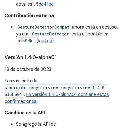
detalles).
5dc41be
Contribución externa
GestureDetectorCompat
ahora está en desuso,
ya que
GestureDetector
está disponible en
minSdk
. (
Icc4cd
)
Versión 1
.
4
.
0-alpha01
18 de octubre de 2023
Lanzamiento de
androidx.recyclerview:recyclerview:1.4.0-
alpha01
.
La versión 1.4.0-alpha01 contiene estas
confirmaciones.
Cambios en la API
Se agregó la API de