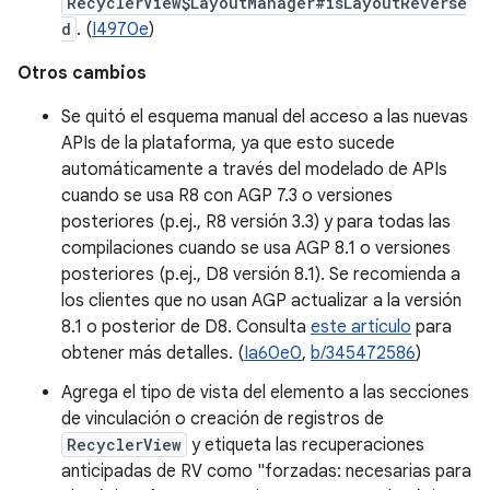
RecyclerView$LayoutManager#isLayoutReverse
d
. (
I4970e
)
Otros cambios
Se quitó el esquema manual del acceso a las nuevas
APIs de la plataforma, ya que esto sucede
automáticamente a través del modelado de APIs
cuando se usa R8 con AGP 7.3 o versiones
posteriores (p.ej., R8 versión 3.3) y para todas las
compilaciones cuando se usa AGP 8.1 o versiones
posteriores (p.ej., D8 versión 8.1). Se recomienda a
los clientes que no usan AGP actualizar a la versión
8.1 o posterior de D8. Consulta
este artículo
para
obtener más detalles. (
Ia60e0
,
b/345472586
)
Agrega el tipo de vista del elemento a las secciones
de vinculación o creación de registros de
RecyclerView
y etiqueta las recuperaciones
anticipadas de RV como "forzadas: necesarias para