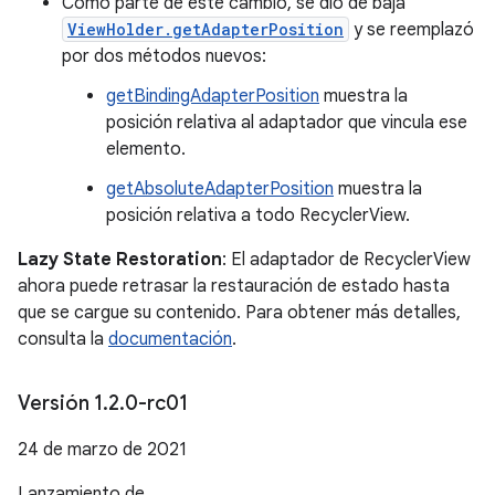
Como parte de este cambio, se dio de baja
ViewHolder.getAdapterPosition
y se reemplazó
por dos métodos nuevos:
getBindingAdapterPosition
muestra la
posición relativa al adaptador que vincula ese
elemento.
getAbsoluteAdapterPosition
muestra la
posición relativa a todo RecyclerView.
Lazy State Restoration
: El adaptador de RecyclerView
ahora puede retrasar la restauración de estado hasta
que se cargue su contenido. Para obtener más detalles,
consulta la
documentación
.
Versión 1
.
2
.
0-rc01
24 de marzo de 2021
Lanzamiento de