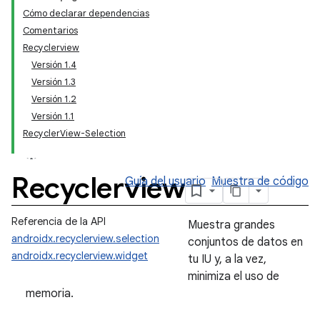
Cómo declarar dependencias
Comentarios
Recyclerview
Versión 1.4
Versión 1.3
Versión 1.2
Versión 1.1
RecyclerView-Selection
Recyclerview
Guía del usuario
Muestra de código
Referencia de la API
Muestra grandes
androidx.recyclerview.selection
conjuntos de datos en
androidx.recyclerview.widget
tu IU y, a la vez,
minimiza el uso de
memoria.