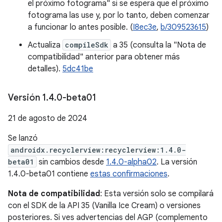
el próximo fotograma" si se espera que el próximo
fotograma las use y, por lo tanto, deben comenzar
a funcionar lo antes posible. (
I8ec3e
,
b/309523615
)
Actualiza
compileSdk
a 35 (consulta la "Nota de
compatibilidad" anterior para obtener más
detalles).
5dc41be
Versión 1
.
4
.
0-beta01
21 de agosto de 2024
Se lanzó
androidx.recyclerview:recyclerview:1.4.0-
beta01
sin cambios desde
1.4.0-alpha02
. La versión
1.4.0-beta01 contiene
estas confirmaciones
.
Nota de compatibilidad
: Esta versión solo se compilará
con el SDK de la API 35 (Vanilla Ice Cream) o versiones
posteriores. Si ves advertencias del AGP (complemento