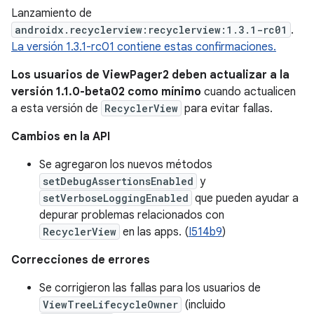
Lanzamiento de
androidx.recyclerview:recyclerview:1.3.1-rc01
.
La versión 1.3.1-rc01 contiene estas confirmaciones.
Los usuarios de ViewPager2 deben actualizar a la
versión 1.1.0-beta02 como mínimo
cuando actualicen
a esta versión de
RecyclerView
para evitar fallas.
Cambios en la API
Se agregaron los nuevos métodos
setDebugAssertionsEnabled
y
setVerboseLoggingEnabled
que pueden ayudar a
depurar problemas relacionados con
RecyclerView
en las apps. (
I514b9
)
Correcciones de errores
Se corrigieron las fallas para los usuarios de
ViewTreeLifecycleOwner
(incluido