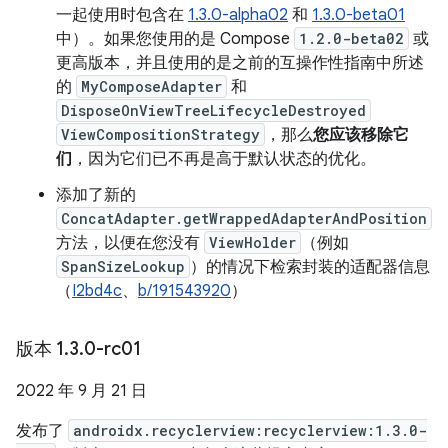
一起使用时包含在
1.3.0-alpha02
和
1.3.0-beta01
中）。如果您使用的是 Compose
1.2.0-beta02
或
更高版本，并且使用的是之前的互操作性指南中所述
的
MyComposeAdapter
和
DisposeOnViewTreeLifecycleDestroyed
ViewCompositionStrategy
，那么
您应该移除它
们
，因为它们已不再是高于默认状态的优化。
添加了新的
ConcatAdapter.getWrappedAdapterAndPosition
方法，以便在您没有
ViewHolder
（例如
SpanSizeLookup
）的情况下检索封装的适配器信息
（
I2bd4c
、
b/191543920
）
版本 1
.
3
.
0-rc01
2022 年 9 月 21 日
发布了
androidx.recyclerview:recyclerview:1.3.0-