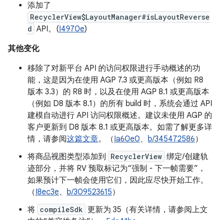
添加了
RecyclerView$LayoutManager#isLayoutReverse
d
API。(
I4970e
)
其他变化
移除了对新平台 API 的访问权限进行手动概述的功
能，这是因为在使用 AGP 7.3 或更高版本（例如 R8
版本 3.3）的 R8 时，以及在使用 AGP 8.1 或更高版本
（例如 D8 版本 8.1）的所有 build 时，系统会通过 API
建模自动进行 API 访问权限概述。建议未使用 AGP 的
客户更新到 D8 版本 8.1 或更高版本。如需了解更多详
情，请参阅
这篇文章
。（
Ia60e0
、
b/345472586
）
将商品视图类型添加到
RecyclerView
绑定/创建轨
迹部分，并将 RV 预取标记为“强制 - 下一帧需要”，
如果预计下一帧会使用它们，因此应尽快开始工作。
（
I8ec3e
、
b/309523615
）
将
compileSdk
更新为 35（有关详情，请参阅上文