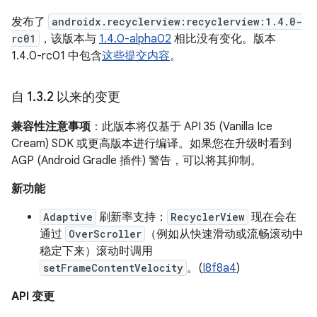
发布了
androidx.recyclerview:recyclerview:1.4.0-
rc01
，该版本与
1.4.0-alpha02
相比没有变化。版本
1.4.0-rc01 中包含
这些提交内容
。
自 1
.
3
.
2 以来的变更
兼容性注意事项
：此版本将仅基于 API 35 (Vanilla Ice
Cream) SDK 或更高版本进行编译。如果您在升级时看到
AGP (Android Gradle 插件) 警告，可以将其抑制。
新功能
Adaptive
刷新率支持：
RecyclerView
现在会在
通过
OverScroller
（例如从快速滑动或流畅滚动中
稳定下来）滚动时调用
setFrameContentVelocity
。(
I8f8a4
)
API 变更