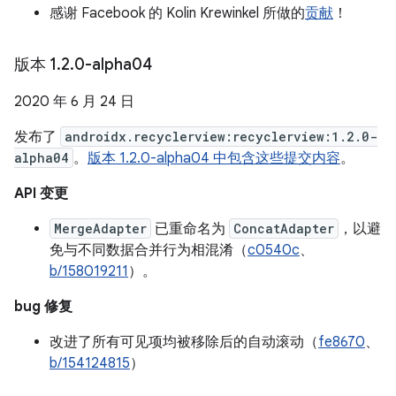
感谢 Facebook 的 Kolin Krewinkel 所做的
贡献
！
版本 1
.
2
.
0-alpha04
2020 年 6 月 24 日
发布了
androidx.recyclerview:recyclerview:1.2.0-
alpha04
。
版本 1.2.0-alpha04 中包含这些提交内容
。
API 变更
MergeAdapter
已重命名为
ConcatAdapter
，以避
免与不同数据合并行为相混淆（
c0540c
、
b/158019211
）。
bug 修复
改进了所有可见项均被移除后的自动滚动（
fe8670
、
b/154124815
）