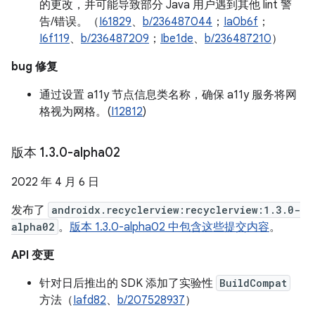
的更改，并可能导致部分 Java 用户遇到其他 lint 警
告/错误。（
I61829
、
b/236487044
；
Ia0b6f
；
I6f119
、
b/236487209
；
Ibe1de
、
b/236487210
）
bug 修复
通过设置 a11y 节点信息类名称，确保 a11y 服务将网
格视为网格。(
I12812
)
版本 1
.
3
.
0-alpha02
2022 年 4 月 6 日
发布了
androidx.recyclerview:recyclerview:1.3.0-
alpha02
。
版本 1.3.0-alpha02 中包含这些提交内容
。
API 变更
针对日后推出的 SDK 添加了实验性
BuildCompat
方法（
Iafd82
、
b/207528937
）