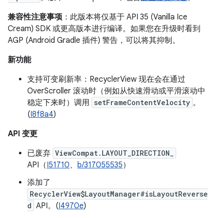
兼容性注意事项
：此版本将仅基于 API 35 (Vanilla Ice
Cream) SDK 或更高版本进行编译。如果您在升级时看到
AGP (Android Gradle 插件) 警告，可以将其抑制。
新功能
支持可变刷新率：RecyclerView 现在会在通过
OverScroller 滚动时（例如从快速滑动或平滑滚动中
稳定下来时）调用
setFrameContentVelocity
。
(
I8f8a4
)
API 变更
已废弃
ViewCompat.LAYOUT_DIRECTION_
API（
I51710
、
b/317055535
）
添加了
RecyclerView$LayoutManager#isLayoutReverse
d
API。(
I4970e
)