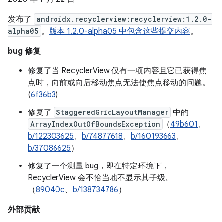
发布了
androidx.recyclerview:recyclerview:1.2.0-
alpha05
。
版本 1.2.0-alpha05 中包含这些提交内容
。
bug 修复
修复了当 RecyclerView 仅有一项内容且它已获得焦
点时，向前或向后移动焦点无法使焦点移动的问题。
(
6f36b3
)
修复了
StaggeredGridLayoutManager
中的
ArrayIndexOutOfBoundsException
（
49b601
、
b/122303625
、
b/74877618
、
b/160193663
、
b/37086625
）
修复了一个测量 bug，即在特定环境下，
RecyclerView 会不恰当地不显示其子级。
（
89040c
、
b/138734786
）
外部贡献