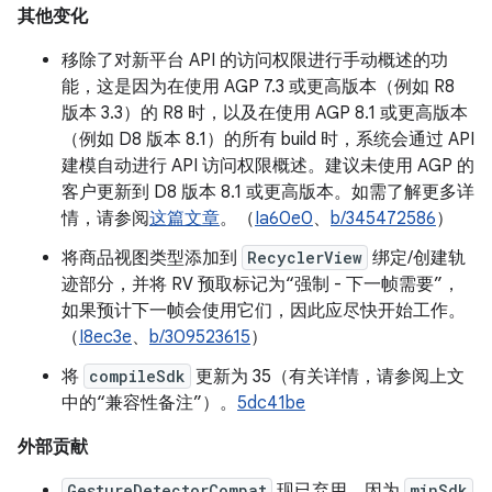
其他变化
移除了对新平台 API 的访问权限进行手动概述的功
能，这是因为在使用 AGP 7.3 或更高版本（例如 R8
版本 3.3）的 R8 时，以及在使用 AGP 8.1 或更高版本
（例如 D8 版本 8.1）的所有 build 时，系统会通过 API
建模自动进行 API 访问权限概述。建议未使用 AGP 的
客户更新到 D8 版本 8.1 或更高版本。如需了解更多详
情，请参阅
这篇文章
。（
Ia60e0
、
b/345472586
）
将商品视图类型添加到
RecyclerView
绑定/创建轨
迹部分，并将 RV 预取标记为“强制 - 下一帧需要”，
如果预计下一帧会使用它们，因此应尽快开始工作。
（
I8ec3e
、
b/309523615
）
将
compileSdk
更新为 35（有关详情，请参阅上文
中的“兼容性备注”）。
5dc41be
外部贡献
GestureDetectorCompat
现已弃用，因为
minSdk