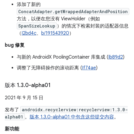
添加了新的
ConcatAdapter.getWrappedAdapterAndPosition
方法，以便在您没有 ViewHolder（例如
SpanSizeLookup
）的情况下检索封装的适配器信息
（
I2bd4c
、
b/191543920
）
bug 修复
与新的 AndroidX PoolingContainer 库集成 (
Ib89d2
)
调整了无障碍操作的滚动距离 (
If74ae
)
版本 1
.
3
.
0-alpha01
2021 年 9 月 15 日
发布了
androidx.recyclerview:recyclerview:1.3.0-
alpha01
。
版本 1.3.0-alpha01 中包含这些提交内容
。
新功能