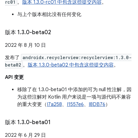
rc01
。
版本 1.3.0-rc01 中包含这些提交内容
。
与上个版本相比没有任何变化
版本 1
.
3
.
0-beta02
2022 年 8 月 10 日
发布了
androidx.recyclerview:recyclerview:1.3.0-
beta02
。
版本 1.3.0-beta02 中包含这些提交内容
。
API 变更
移除了在 1.3.0-beta01 中添加的可为 null 性注解，因
为这些注解对 Kotlin 用户来说是一项与源代码不兼容
的重大变更（
I7a258
、
I1557e6
、
I8DB76
）
版本 1
.
3
.
0-beta01
2022 年 6 月 29 日