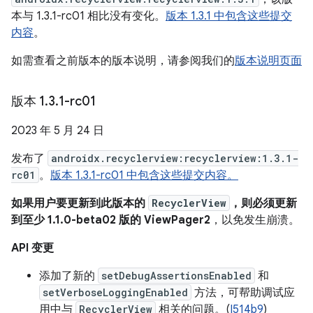
本与 1.3.1-rc01 相比没有变化。
版本 1.3.1 中包含这些提交
内容
。
如需查看之前版本的版本说明，请参阅我们的
版本说明页面
版本 1
.
3
.
1-rc01
2023 年 5 月 24 日
发布了
androidx.recyclerview:recyclerview:1.3.1-
rc01
。
版本 1.3.1-rc01 中包含这些提交内容。
如果用户要更新到此版本的
RecyclerView
，则必须更新
到至少 1.1.0-beta02 版的 ViewPager2
，以免发生崩溃。
API 变更
添加了新的
setDebugAssertionsEnabled
和
setVerboseLoggingEnabled
方法，可帮助调试应
用中与
RecyclerView
相关的问题。(
I514b9
)