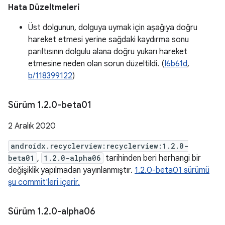
Hata Düzeltmeleri
Üst dolgunun, dolguya uymak için aşağıya doğru
hareket etmesi yerine sağdaki kaydırma sonu
parıltısının dolgulu alana doğru yukarı hareket
etmesine neden olan sorun düzeltildi. (
I6b61d
,
b/118399122
)
Sürüm 1
.
2
.
0-beta01
2 Aralık 2020
androidx.recyclerview:recyclerview:1.2.0-
beta01
,
1.2.0-alpha06
tarihinden beri herhangi bir
değişiklik yapılmadan yayınlanmıştır.
1.2.0-beta01 sürümü
şu commit'leri içerir.
Sürüm 1
.
2
.
0-alpha06