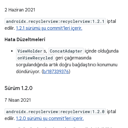
2 Haziran 2021
androidx.recyclerview:recyclerview:1.2.1
iptal
edilir.
1.2.1 sürümü şu commit'leri içerir.
Hata Düzeltmeleri
ViewHolder
s,
ConcatAdapter
içinde olduğunda
onViewRecycled
geri çağırmasında
sorgulandığında artık doğru bağdaştırıcı konumunu
döndürüyor. (
b/187339376
)
Sürüm 1
.
2
.
0
7 Nisan 2021
androidx.recyclerview:recyclerview:1.2.0
iptal
edilir.
1.2.0 sürümü şu commit'leri içerir.