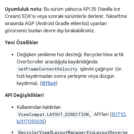
Uyumluluk notu
: Bu sürüm yalnızca API 35 (Vanilla Ice
Cream) SDK'sı veya sonraki sürümlerle derlenir. Yükseltme
sırasında AGP (Android Gradle eklentisi) uyarıları
görürseniz bunları devre dışı bırakabilirsiniz.
Yeni Özellikler
Değişken yenileme hızı desteği: RecyclerView artık
OverScroller aracılığıyla kaydırıldığında
setFrameContentVelocity
işlevini çağırıyor (ör.
hızlı kaydırmadan sonra yerleşme veya düzgün
kaydırma). (
I8f8a4
)
API Değişiklikleri
Kullanımdan kaldırılan
ViewCompat.LAYOUT_DIRECTION_
API'leri (
I51710
,
b/317055535
)
RecyclerView$LayoutManager#isLayoutReverse