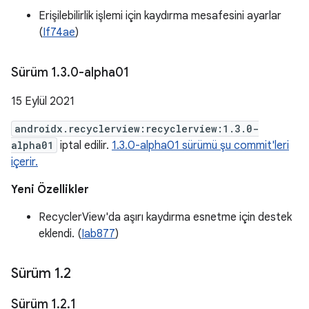
Erişilebilirlik işlemi için kaydırma mesafesini ayarlar
(
If74ae
)
Sürüm 1
.
3
.
0-alpha01
15 Eylül 2021
androidx.recyclerview:recyclerview:1.3.0-
alpha01
iptal edilir.
1.3.0-alpha01 sürümü şu commit'leri
içerir.
Yeni Özellikler
RecyclerView'da aşırı kaydırma esnetme için destek
eklendi. (
Iab877
)
Sürüm 1
.
2
Sürüm 1
.
2
.
1