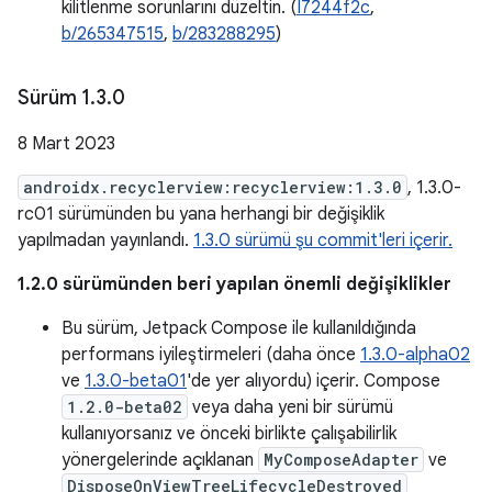
kilitlenme sorunlarını düzeltin. (
I7244f2c
,
b/265347515
,
b/283288295
)
Sürüm 1
.
3
.
0
8 Mart 2023
androidx.recyclerview:recyclerview:1.3.0
, 1.3.0-
rc01 sürümünden bu yana herhangi bir değişiklik
yapılmadan yayınlandı.
1.3.0 sürümü şu commit'leri içerir.
1.2.0 sürümünden beri yapılan önemli değişiklikler
Bu sürüm, Jetpack Compose ile kullanıldığında
performans iyileştirmeleri (daha önce
1.3.0-alpha02
ve
1.3.0-beta01
'de yer alıyordu) içerir. Compose
1.2.0-beta02
veya daha yeni bir sürümü
kullanıyorsanız ve önceki birlikte çalışabilirlik
yönergelerinde açıklanan
MyComposeAdapter
ve
DisposeOnViewTreeLifecycleDestroyed