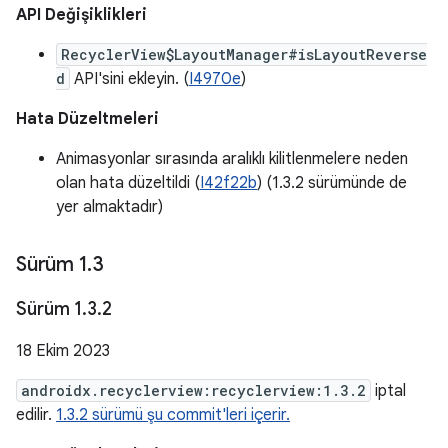
API Değişiklikleri
RecyclerView$LayoutManager#isLayoutReverse
d
API'sini ekleyin. (
I4970e
)
Hata Düzeltmeleri
Animasyonlar sırasında aralıklı kilitlenmelere neden
olan hata düzeltildi (
I42f22b
) (1.3.2 sürümünde de
yer almaktadır)
Sürüm 1
.
3
Sürüm 1
.
3
.
2
18 Ekim 2023
androidx.recyclerview:recyclerview:1.3.2
iptal
edilir.
1.3.2 sürümü şu commit'leri içerir.