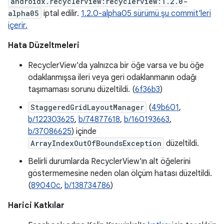
androidx.recyclerview:recyclerview:1.2.0-
alpha05
iptal edilir.
1.2.0-alpha05 sürümü şu commit'leri
içerir.
Hata Düzeltmeleri
RecyclerView'da yalnızca bir öğe varsa ve bu öğe
odaklanmışsa ileri veya geri odaklanmanın odağı
taşımaması sorunu düzeltildi. (
6f36b3
)
StaggeredGridLayoutManager
(
49b601
,
b/122303625
,
b/74877618
,
b/160193663
,
b/37086625
) içinde
ArrayIndexOutOfBoundsException
düzeltildi.
Belirli durumlarda RecyclerView'ın alt öğelerini
göstermemesine neden olan ölçüm hatası düzeltildi.
(
89040c
,
b/138734786
)
Harici Katkılar