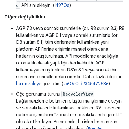
d
API'sini ekleyin. (
I4970e
)
Diğer değişiklikler
AGP 7.3 veya sonraki sürümlerle (ör. R8 sürüm 3.3) R8
kullanılırken ve AGP 8.1 veya sonraki sürümlerle (ör.
D8 sürüm 8.1) tüm derlemeler kullanılırken yeni
platform API'lerine erişimin manuel olarak ana
hatlarının oluşturulması, API modelleme aracılığıyla
otomatik olarak yapıldığından kaldırıldı. AGP
kullanmayan müşterilerin D8'in 8.1 veya sonraki bir
sürümüne güncellemeleri önerilir. Daha fazla bilgi için
bu makaleye
göz atın. (
Ia60e0
,
b/345472586
)
Öğe görünümü türünü
RecyclerView
bağlama/izleme bölümleri oluşturma işlemine ekleyin
ve sonraki karede kullanılması beklenen RV önceden
getirme işlemlerini "zorunlu - sonraki karede gerekli"
olarak etiketleyin. Bu nedenle, bu işlemler mümkün
olan en kısa sürede başlatılmalıdır. (
I8ec3e
,