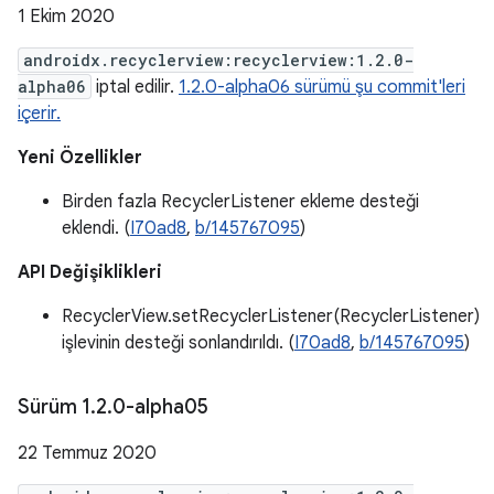
1 Ekim 2020
androidx.recyclerview:recyclerview:1.2.0-
alpha06
iptal edilir.
1.2.0-alpha06 sürümü şu commit'leri
içerir.
Yeni Özellikler
Birden fazla RecyclerListener ekleme desteği
eklendi. (
I70ad8
,
b/145767095
)
API Değişiklikleri
RecyclerView.setRecyclerListener(RecyclerListener)
işlevinin desteği sonlandırıldı. (
I70ad8
,
b/145767095
)
Sürüm 1
.
2
.
0-alpha05
22 Temmuz 2020