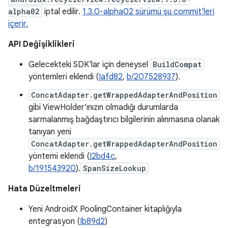
alpha02
iptal edilir.
1.3.0-alpha02 sürümü şu commit'leri
içerir.
API Değişiklikleri
Gelecekteki SDK'lar için deneysel
BuildCompat
yöntemleri eklendi (
Iafd82
,
b/207528937
).
ConcatAdapter.getWrappedAdapterAndPosition
gibi ViewHolder'ınızın olmadığı durumlarda
sarmalanmış bağdaştırıcı bilgilerinin alınmasına olanak
tanıyan yeni
ConcatAdapter.getWrappedAdapterAndPosition
yöntemi eklendi (
I2bd4c
,
b/191543920
).
SpanSizeLookup
Hata Düzeltmeleri
Yeni AndroidX PoolingContainer kitaplığıyla
entegrasyon (
Ib89d2
)