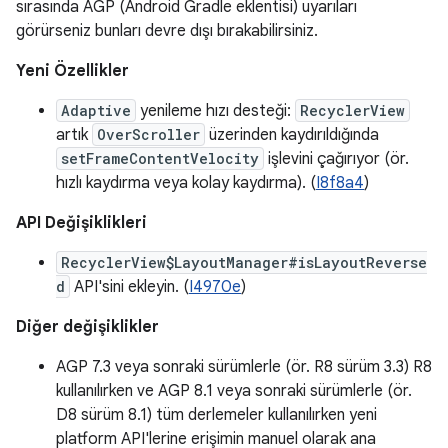
sırasında AGP (Android Gradle eklentisi) uyarıları
görürseniz bunları devre dışı bırakabilirsiniz.
Yeni Özellikler
Adaptive
yenileme hızı desteği:
RecyclerView
artık
OverScroller
üzerinden kaydırıldığında
setFrameContentVelocity
işlevini çağırıyor (ör.
hızlı kaydırma veya kolay kaydırma). (
I8f8a4
)
API Değişiklikleri
RecyclerView$LayoutManager#isLayoutReverse
d
API'sini ekleyin. (
I4970e
)
Diğer değişiklikler
AGP 7.3 veya sonraki sürümlerle (ör. R8 sürüm 3.3) R8
kullanılırken ve AGP 8.1 veya sonraki sürümlerle (ör.
D8 sürüm 8.1) tüm derlemeler kullanılırken yeni
platform API'lerine erişimin manuel olarak ana