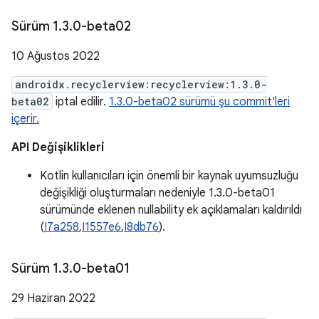
Sürüm 1
.
3
.
0-beta02
10 Ağustos 2022
androidx.recyclerview:recyclerview:1.3.0-
beta02
iptal edilir.
1.3.0-beta02 sürümü şu commit'leri
içerir.
API Değişiklikleri
Kotlin kullanıcıları için önemli bir kaynak uyumsuzluğu
değişikliği oluşturmaları nedeniyle 1.3.0-beta01
sürümünde eklenen nullability ek açıklamaları kaldırıldı
(
I7a258
,
I1557e6
,
I8db76
).
Sürüm 1
.
3
.
0-beta01
29 Haziran 2022