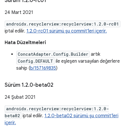
Sürüm 1
.
2
.
0-rc01
24 Mart 2021
androidx.recyclerview:recyclerview:1.2.0-rc01
iptal edilir.
1.2.0-rc01 sürümü şu commit'leri içerir.
Hata Düzeltmeleri
ConcatAdapter.Config.Builder
artık
Config.DEFAULT
ile eşleşen varsayılan değerlere
sahip (
b/157169835
)
Sürüm 1
.
2
.
0-beta02
24 Şubat 2021
androidx.recyclerview:recyclerview:1.2.0-
beta02
iptal edilir.
1.2.0-beta02 sürümü şu commit'leri
içerir.