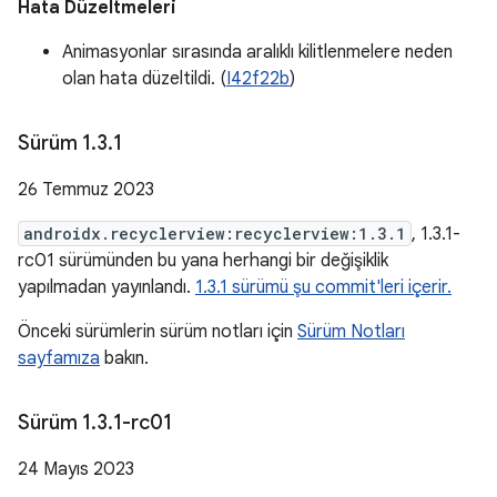
Hata Düzeltmeleri
Animasyonlar sırasında aralıklı kilitlenmelere neden
olan hata düzeltildi. (
I42f22b
)
Sürüm 1
.
3
.
1
26 Temmuz 2023
androidx.recyclerview:recyclerview:1.3.1
, 1.3.1-
rc01 sürümünden bu yana herhangi bir değişiklik
yapılmadan yayınlandı.
1.3.1 sürümü şu commit'leri içerir.
Önceki sürümlerin sürüm notları için
Sürüm Notları
sayfamıza
bakın.
Sürüm 1
.
3
.
1-rc01
24 Mayıs 2023