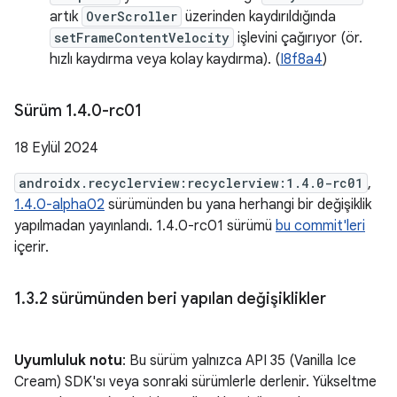
artık
OverScroller
üzerinden kaydırıldığında
setFrameContentVelocity
işlevini çağırıyor (ör.
hızlı kaydırma veya kolay kaydırma). (
I8f8a4
)
Sürüm 1
.
4
.
0-rc01
18 Eylül 2024
androidx.recyclerview:recyclerview:1.4.0-rc01
,
1.4.0-alpha02
sürümünden bu yana herhangi bir değişiklik
yapılmadan yayınlandı. 1.4.0-rc01 sürümü
bu commit'leri
içerir.
1
.
3
.
2 sürümünden beri yapılan değişiklikler
Uyumluluk notu
: Bu sürüm yalnızca API 35 (Vanilla Ice
Cream) SDK'sı veya sonraki sürümlerle derlenir. Yükseltme