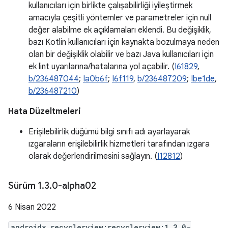
kullanıcıları için birlikte çalışabilirliği iyileştirmek
amacıyla çeşitli yöntemler ve parametreler için null
değer alabilme ek açıklamaları eklendi. Bu değişiklik,
bazı Kotlin kullanıcıları için kaynakta bozulmaya neden
olan bir değişiklik olabilir ve bazı Java kullanıcıları için
ek lint uyarılarına/hatalarına yol açabilir. (
I61829
,
b/236487044
;
Ia0b6f
;
I6f119
,
b/236487209
;
Ibe1de
,
b/236487210
)
Hata Düzeltmeleri
Erişilebilirlik düğümü bilgi sınıfı adı ayarlayarak
ızgaraların erişilebilirlik hizmetleri tarafından ızgara
olarak değerlendirilmesini sağlayın. (
I12812
)
Sürüm 1
.
3
.
0-alpha02
6 Nisan 2022
androidx.recyclerview:recyclerview:1.3.0-