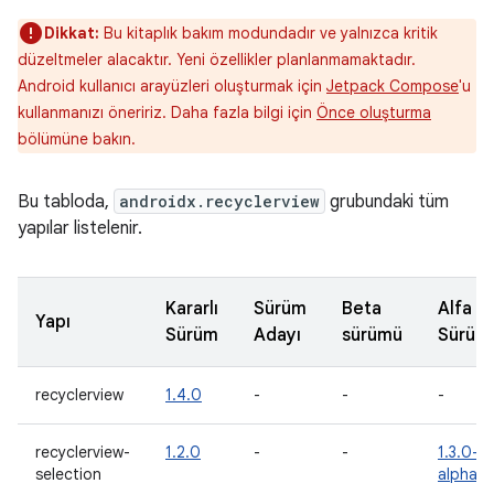
Dikkat:
Bu kitaplık bakım modundadır ve yalnızca kritik
düzeltmeler alacaktır. Yeni özellikler planlanmamaktadır.
Android kullanıcı arayüzleri oluşturmak için
Jetpack Compose
'u
kullanmanızı öneririz. Daha fazla bilgi için
Önce oluşturma
bölümüne bakın.
Bu tabloda,
androidx.recyclerview
grubundaki tüm
yapılar listelenir.
Kararlı
Sürüm
Beta
Alfa
Yapı
Sürüm
Adayı
sürümü
Sürüm
recyclerview
1.4.0
-
-
-
recyclerview-
1.2.0
-
-
1.3.0-
selection
alpha0