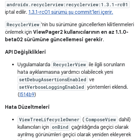
androidx.recyclerview:recyclerview:1.3.1-rc01
iptal edilir.
1.3.1-rc01 sürümü şu commit'leri içerir.
RecyclerView
'nin bu sürümüne güncellerken kilitlenmeleri
önlemek için
ViewPager2 kullanıcılarının en az 1.1.0-
beta02 sürümüne güncellemesi gerekir
.
API Değişiklikleri
Uygulamalarda
RecyclerView
ile ilgili sorunların
hata ayıklanmasına yardımcı olabilecek yeni
setDebugAssertionsEnabled
ve
setVerboseLoggingEnabled
yöntemleri eklendi.
(
I514b9
)
Hata Düzeltmeleri
ViewTreeLifecycleOwner
(
ComposeView
dahil)
kullanıcıları için
onBind
çağrıldığında geçici olarak
ayrılmış görünümleri geçici olarak yeniden ekleyerek