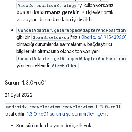
ViewCompositionStrategy
'yi kullanıyorsanız
bunları kaldırmanız gerekir
. Bu işlevler artık
varsayılan durumdan daha iyi değildir.
ConcatAdapter.getWrappedAdapterAndPosition
gibi bir
SpanSizeLookup
'niz (
I2bd4c
,
b/191543920
)
olmadığı durumlarda sarmalanmış bağdaştırıcı
bilgilerinin alınmasına olanak tanıyan yeni
ConcatAdapter.getWrappedAdapterAndPosition
yöntemi eklendi.
ViewHolder
Sürüm 1
.
3
.
0-rc01
21 Eylül 2022
androidx.recyclerview:recyclerview:1.3.0-rc01
iptal edilir.
1.3.0-rc01 sürümü şu commit'leri içerir.
Son sürümden bu yana değişiklik yok