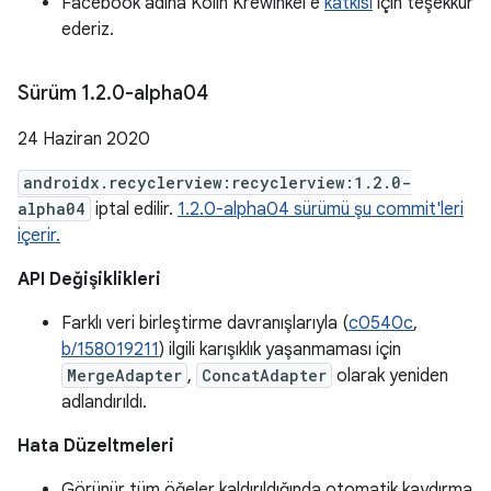
Facebook adına Kolin Krewinkel'e
katkısı
için teşekkür
ederiz.
Sürüm 1
.
2
.
0-alpha04
24 Haziran 2020
androidx.recyclerview:recyclerview:1.2.0-
alpha04
iptal edilir.
1.2.0-alpha04 sürümü şu commit'leri
içerir.
API Değişiklikleri
Farklı veri birleştirme davranışlarıyla (
c0540c
,
b/158019211
) ilgili karışıklık yaşanmaması için
MergeAdapter
,
ConcatAdapter
olarak yeniden
adlandırıldı.
Hata Düzeltmeleri
Görünür tüm öğeler kaldırıldığında otomatik kaydırma