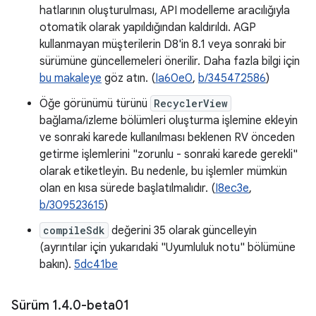
hatlarının oluşturulması, API modelleme aracılığıyla
otomatik olarak yapıldığından kaldırıldı. AGP
kullanmayan müşterilerin D8'in 8.1 veya sonraki bir
sürümüne güncellemeleri önerilir. Daha fazla bilgi için
bu makaleye
göz atın. (
Ia60e0
,
b/345472586
)
Öğe görünümü türünü
RecyclerView
bağlama/izleme bölümleri oluşturma işlemine ekleyin
ve sonraki karede kullanılması beklenen RV önceden
getirme işlemlerini "zorunlu - sonraki karede gerekli"
olarak etiketleyin. Bu nedenle, bu işlemler mümkün
olan en kısa sürede başlatılmalıdır. (
I8ec3e
,
b/309523615
)
compileSdk
değerini 35 olarak güncelleyin
(ayrıntılar için yukarıdaki "Uyumluluk notu" bölümüne
bakın).
5dc41be
Sürüm 1
.
4
.
0-beta01