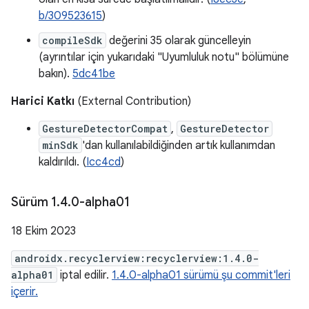
b/309523615
)
compileSdk
değerini 35 olarak güncelleyin
(ayrıntılar için yukarıdaki "Uyumluluk notu" bölümüne
bakın).
5dc41be
Harici Katkı
(External Contribution)
GestureDetectorCompat
,
GestureDetector
minSdk
'dan kullanılabildiğinden artık kullanımdan
kaldırıldı. (
Icc4cd
)
Sürüm 1
.
4
.
0-alpha01
18 Ekim 2023
androidx.recyclerview:recyclerview:1.4.0-
alpha01
iptal edilir.
1.4.0-alpha01 sürümü şu commit'leri
içerir.