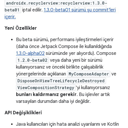
androidx.recyclerview:recyclerview:1.3.0-
beta01
iptal edilir.
1.3.0-beta01 sürümü şu commit'leri
içerir.
Yeni Özellikler
Bu beta sürümü, performans iyileştirmeleri içerir
(daha önce Jetpack Compose ile kullanıldığında
1.3.0-alpha02
sürümünde yer alıyordu). Compose
1.2.0-beta02
veya daha yeni bir sürümü
kullanıyorsanız ve önceki birlikte çalışabilirlik
yönergelerinde açıklanan
MyComposeAdapter
ve
DisposeOnViewTreeLifecycleDestroyed
ViewCompositionStrategy
'yi kullanıyorsanız
bunları kaldırmanız gerekir
. Bu işlevler artık
varsayılan durumdan daha iyi değildir.
API Değişiklikleri
Java kullanıcıları için hata analizi uyarılarını ve Kotlin