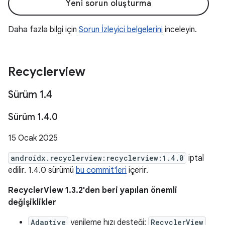
Yeni sorun oluşturma
Daha fazla bilgi için
Sorun İzleyici belgelerini
inceleyin.
Recyclerview
Sürüm 1
.
4
Sürüm 1
.
4
.
0
15 Ocak 2025
androidx.recyclerview:recyclerview:1.4.0
iptal
edilir. 1.4.0 sürümü
bu commit'leri
içerir.
RecyclerView 1.3.2'den beri yapılan önemli
değişiklikler
Adaptive
yenileme hızı desteği:
RecyclerView