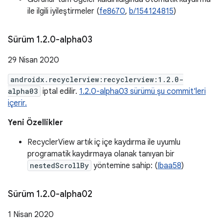
ile ilgili iyileştirmeler (
fe8670
,
b/154124815
)
Sürüm 1
.
2
.
0-alpha03
29 Nisan 2020
androidx.recyclerview:recyclerview:1.2.0-
alpha03
iptal edilir.
1.2.0-alpha03 sürümü şu commit'leri
içerir.
Yeni Özellikler
RecyclerView artık iç içe kaydırma ile uyumlu
programatik kaydırmaya olanak tanıyan bir
nestedScrollBy
yöntemine sahip: (
Ibaa58
)
Sürüm 1
.
2
.
0-alpha02
1 Nisan 2020