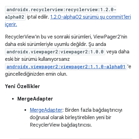
androidx.recyclerview:recyclerview:1.2.0-
alpha02
iptal edilir.
1.2.0-alpha02 sürümü şu commit'leri
içerir.
RecyclerView'ın bu ve sonraki sürümleri, ViewPager2'nin
daha eski sürümleriyle uyumlu değildir. Şu anda
androidx.viewpager2:viewpager2:1.0.0
veya daha
eski bir sürümü kullanıyorsanız
androidx.viewpager2:viewpager2:1.1.0-alpha01
'e
güncellediğinizden emin olun.
Yeni Özellikler
MergeAdapter
MergeAdapter
: Birden fazla bağdaştırıcıyı
doğrusal olarak birleştirebilen yeni bir
RecyclerView bağdaştırıcısı.