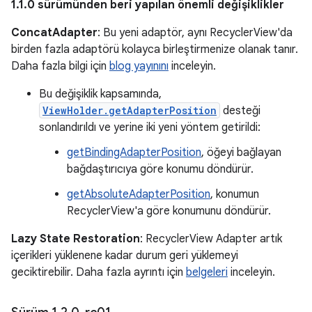
1.1.0 sürümünden beri yapılan önemli değişiklikler
ConcatAdapter
: Bu yeni adaptör, aynı RecyclerView'da
birden fazla adaptörü kolayca birleştirmenize olanak tanır.
Daha fazla bilgi için
blog yayınını
inceleyin.
Bu değişiklik kapsamında,
ViewHolder.getAdapterPosition
desteği
sonlandırıldı ve yerine iki yeni yöntem getirildi:
getBindingAdapterPosition
, öğeyi bağlayan
bağdaştırıcıya göre konumu döndürür.
getAbsoluteAdapterPosition
, konumun
RecyclerView'a göre konumunu döndürür.
Lazy State Restoration
: RecyclerView Adapter artık
içerikleri yüklenene kadar durum geri yüklemeyi
geciktirebilir. Daha fazla ayrıntı için
belgeleri
inceleyin.