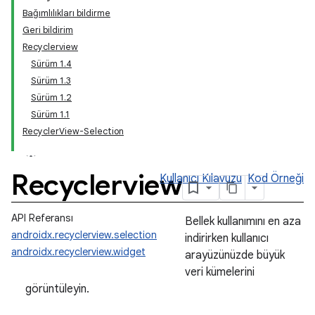
Bağımlılıkları bildirme
Geri bildirim
Recyclerview
Sürüm 1.4
Sürüm 1.3
Sürüm 1.2
Sürüm 1.1
RecyclerView-Selection
Recyclerview
Kullanıcı Kılavuzu
Kod Örneği
API Referansı
Bellek kullanımını en aza
androidx.recyclerview.selection
indirirken kullanıcı
androidx.recyclerview.widget
arayüzünüzde büyük
veri kümelerini
görüntüleyin.