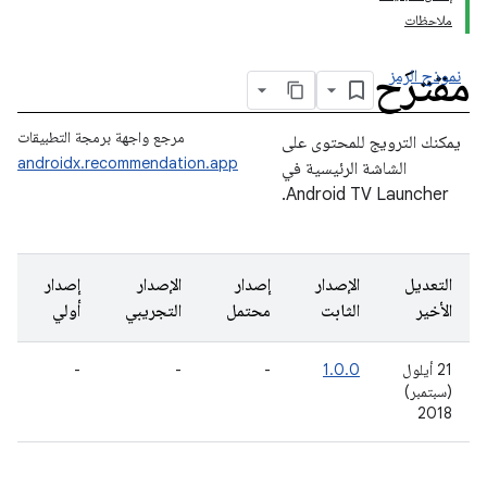
ملاحظات
مقترَح
نموذج الرمز
مرجع واجهة برمجة التطبيقات
يمكنك الترويج للمحتوى على
androidx.recommendation.app
الشاشة الرئيسية في
Android TV Launcher.
التعديل
الإصدار
إصدار
الإصدار
إصدار
الأخير
الثابت
محتمل
التجريبي
أولي
21 أيلول
1.0.0
-
-
-
(سبتمبر)
2018