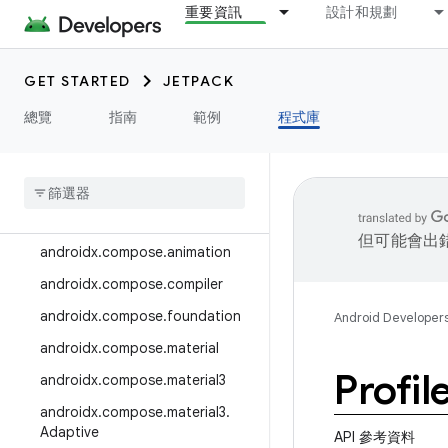
重要資訊
設計和規劃
androidx.camera.media3
androidx.camera.viewfinder
GET STARTED
JETPACK
androidx.car
總覽
指南
範例
程式庫
androidx.car.app
androidx
.
cardview
androidx
.
collection
androidx
.
compose
但可能會出
androidx
.
compose
.
animation
androidx
.
compose
.
compiler
androidx
.
compose
.
foundation
Android Developer
androidx
.
compose
.
material
Profil
androidx
.
compose
.
material3
androidx
.
compose
.
material3
.
Adaptive
API 參考資料