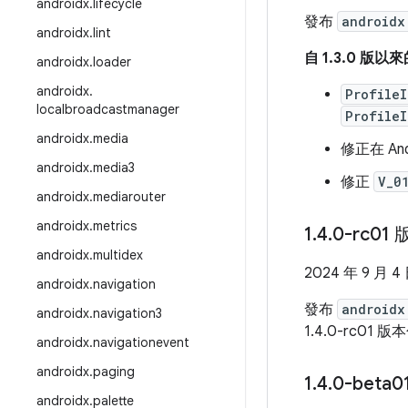
androidx
.
lifecycle
發布
androidx
androidx
.
lint
自 1.3.0 版
androidx
.
loader
androidx
.
ProfileI
localbroadcastmanager
ProfileI
androidx
.
media
修正在 An
androidx
.
media3
修正
V_0
androidx
.
mediarouter
androidx
.
metrics
1
.
4
.
0-rc01
androidx
.
multidex
2024 年 9 月 4
androidx
.
navigation
發布
androidx
androidx
.
navigation3
1.4.0-rc01 
androidx
.
navigationevent
androidx
.
paging
1
.
4
.
0-beta
androidx
.
palette