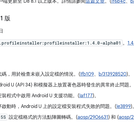
用戶端更新至 D8 8.1 以上版本。詳情請參閱
這篇文章
。(
If6b4c
、
b
01 版
 日
.profileinstaller:profileinstaller:1.4.0-alpha01
。
1.
代碼，用於檢查未嵌入設定檔的情況。(
Ifb109
、
b/313928520
)。
droid U (API 34) 和模擬器上放置著色器時發生的異常終止問題。
程式中啟用 Android U 支援功能。(
Iaf177
)。
啟動時，Android U 上的設定檔安裝程式失敗的問題。(
Ie3899
)
15S
設定檔格式的方法點陣圖轉碼。(
aosp/2906631
) 和 (
aosp/