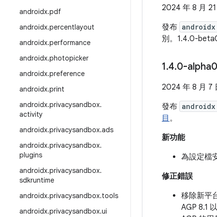
2024 年 8 月 2
androidx
.
pdf
發布
androidx
androidx
.
percentlayout
別。1.4.0-bet
androidx
.
performance
androidx
.
photopicker
1
.
4
.
0-alpha
androidx
.
preference
2024 年 8 月 7
androidx
.
print
androidx
.
privacysandbox
.
發布
androidx
activity
目
。
androidx
.
privacysandbox
.
ads
新功能
androidx
.
privacysandbox
.
plugins
為設定檔安裝
androidx
.
privacysandbox
.
修正錯誤
sdkruntime
移除新平台 
androidx
.
privacysandbox
.
tools
AGP 8.
androidx
.
privacysandbox
.
ui