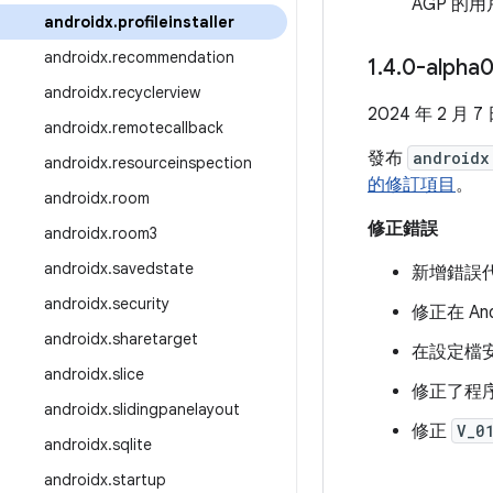
AGP 的
androidx
.
profileinstaller
androidx
.
recommendation
1
.
4
.
0-alpha
androidx
.
recyclerview
2024 年 2 月 7
androidx
.
remotecallback
發布
androidx
androidx
.
resourceinspection
的修訂項目
。
androidx
.
room
修正錯誤
androidx
.
room3
androidx
.
savedstate
新增錯誤
androidx
.
security
修正在 An
androidx
.
sharetarget
在設定檔安裝
androidx
.
slice
修正了程序
androidx
.
slidingpanelayout
修正
V_0
androidx
.
sqlite
androidx
.
startup