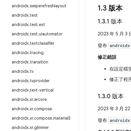
androidx
.
swiperefreshlayout
1
.
3 版本
androidx
.
test
1
.
3
.
1 版本
androidx
.
test
.
ext
2023 年 5 月 3 
androidx
.
test
.
uiautomator
androidx
.
textclassifier
發布
androidx
androidx
.
tracing
修正錯誤
androidx
.
transition
在設定檔安裝
androidx
.
tv
修正了程序
androidx
.
tvprovider
androidx
.
text-vertical
1
.
3
.
0 版本
androidx
.
xr
.
arcore
2023 年 3 月 22
androidx
.
xr
.
compose
androidx
.
xr
.
compose
.
material3
發布
androidx
androidx
.
xr
.
glimmer