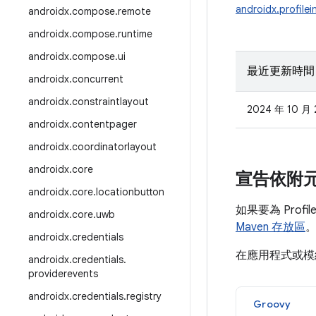
androidx.profilein
androidx
.
compose
.
remote
androidx
.
compose
.
runtime
androidx
.
compose
.
ui
最近更新時間
androidx
.
concurrent
androidx
.
constraintlayout
2024 年 10 月 
androidx
.
contentpager
androidx
.
coordinatorlayout
androidx
.
core
宣告依附
androidx
.
core
.
locationbutton
如果要為 Profi
androidx
.
core
.
uwb
Maven 存放區
androidx
.
credentials
在應用程式或
androidx
.
credentials
.
providerevents
androidx
.
credentials
.
registry
Groovy