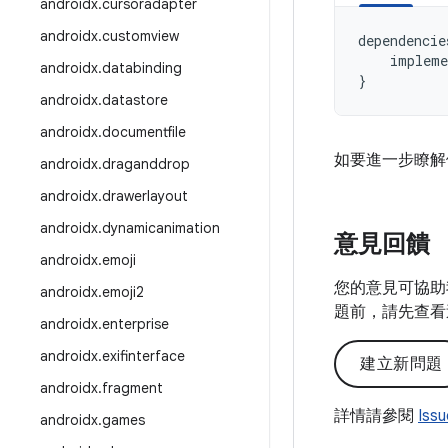
androidx
.
cursoradapter
androidx
.
customview
dependencie
impleme
androidx
.
databinding
}
androidx
.
datastore
androidx
.
documentfile
如要進一步瞭解
androidx
.
draganddrop
androidx
.
drawerlayout
androidx
.
dynamicanimation
意見回饋
androidx
.
emoji
您的意見可協助
androidx
.
emoji2
題前，請先查看
androidx
.
enterprise
androidx
.
exifinterface
建立新問題
androidx
.
fragment
詳情請參閱
Iss
androidx
.
games