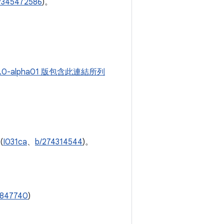
/345472586
)。
4.0-alpha01 版包含此連結所列
(
I031ca
、
b/274314544
)。
。
2847740
)