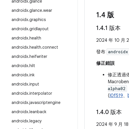
androidx
.
glance
androidx
.
glance
.
wear
1
.
4 版
androidx
.
graphics
1
.
4
.
1 版本
androidx
.
gridlayout
androidx
.
health
2024 年 10 月 
androidx
.
health
.
connect
發布
androidx
androidx
.
heifwriter
修正錯誤
androidx
.
hilt
修正透過
androidx
.
ink
Macrob
androidx
.
input
alpha02
androidx
.
interpolator
(
I0f519
、
androidx
.
javascriptengine
1
.
4
.
0 版本
androidx
.
leanback
androidx
.
legacy
2024 年 9 月 1