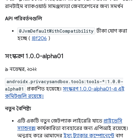
রানটাইম ব্যাকওয়ার্ড সামঞ্জস্যতা জেনারেশনের জন্য সমর্থন
API পরিবর্তনগুলি
@JvmDefaultWithCompatibility
টীকা যোগ করা
হচ্ছে (
I8f206
)
সংস্করণ 1
.
0
.
0-alpha01
৯ নভেম্বর, ২০২২
androidx.privacysandbox.tools:tools-*:1.0.0-
alpha01
প্রকাশিত হয়েছে।
সংস্করণ 1.0.0-alpha01-এ এই
কমিটগুলি রয়েছে।
নতুন বৈশিষ্ট্য
এটি একটি নতুন জেটপ্যাক লাইব্রেরি যাতে
প্রাইভেসি
স্যান্ডবক্স
কার্যকারিতা ব্যবহারের জন্য এপিআই রয়েছে।
অনুগ্রহ করে আমাদের
ইস্যু ট্র্যাকার কম্পোনেন্টে
বাগ