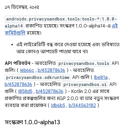
১৭ ডিসেম্বর, ২০২৫
androidx.privacysandbox.tools:tools-*:1.0.0-
alpha14
প্রকাশিত হয়েছে। সংস্করণ 1.0.0-alpha14-এ
এই
কমিটগুলি
রয়েছে।
এই লাইব্রেরিটি বন্ধ করে দেওয়া হয়েছে এবং ভবিষ্যতে
আর কোনও আপডেট পাওয়া যাবে না।
API পরিবর্তন
- অবহেলিত
privacysandbox.tools
API
গুলি। (
Ieb66c
,
b/452878636
) - অবহেলিত
privacysandbox.sdkruntime
API গুলি (
Ibe81a
,
b/452878636
) - অবহেলিত
privacysandbox.ui
API
গুলি (
I858d5
,
b/452878636
) - Kotlin 2.0 এর সাথে
প্রকাশিত প্রকল্পগুলির জন্য KGP 2.0.0 বা তার নতুন সংস্করণ
ব্যবহার করা প্রয়োজন (
Idb6b5
,
b/344563182
)
সংস্করণ 1
.
0
.
0-alpha13