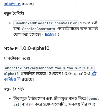
কমিটগুলি
রয়েছে।
নতুন বৈশিষ্ট্য
SandboxedUiAdapter.openSession
এ আপডেট
করা
SessionConstants
প্যারামিটারের জন্য সমর্থন
যোগ করা হয়েছে। (
I65886
)
সংস্করণ 1
.
0
.
0-alpha10
২ অক্টোবর, ২০২৪
androidx.privacysandbox.tools:tools-*:1.0.0-
alpha10
প্রকাশিত হয়েছে। সংস্করণ 1.0.0-alpha10-এ
এই
কমিটগুলি
রয়েছে।
নতুন বৈশিষ্ট্য
টীকাযুক্ত ইন্টারফেস এবং টীকাযুক্ত মানগুলিতে
const
val
ব্যবহার করে SDK-সংজ্ঞায়িত ধ্রুবকগুলির জন্য