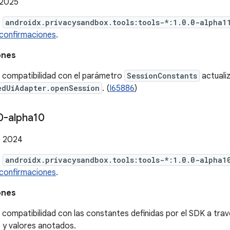
 2025
e
androidx.privacysandbox.tools:tools-*:1.0.0-alpha1
confirmaciones
.
ones
 compatibilidad con el parámetro
SessionConstants
actuali
edUiAdapter.openSession
. (
I65886
)
0-alpha10
e 2024
e
androidx.privacysandbox.tools:tools-*:1.0.0-alpha1
confirmaciones
.
ones
 compatibilidad con las constantes definidas por el SDK a tra
 y valores anotados.