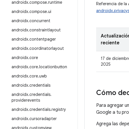
androidx
.
compose
.
runtime
Referencia de la 
androidx.privacy
androidx
.
compose
.
ui
androidx
.
concurrent
androidx
.
constraintlayout
Actualizació
androidx
.
contentpager
reciente
androidx
.
coordinatorlayout
androidx
.
core
17 de diciembr
2025
androidx
.
core
.
locationbutton
androidx
.
core
.
uwb
androidx
.
credentials
Cómo dec
androidx
.
credentials
.
providerevents
Para agregar un
androidx
.
credentials
.
registry
Google a tu pro
androidx
.
cursoradapter
Agrega las depe
androidx
.
customview