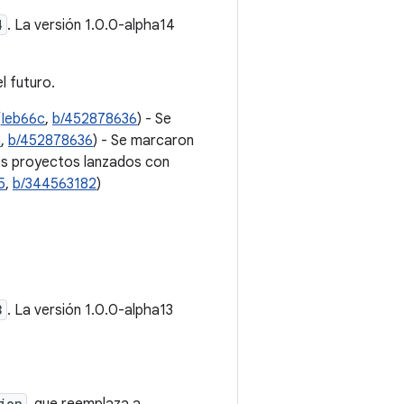
4
. La versión 1.0.0-alpha14
l futuro.
(
Ieb66c
,
b/452878636
) - Se
a
,
b/452878636
) - Se marcaron
os proyectos lanzados con
5
,
b/344563182
)
3
. La versión 1.0.0-alpha13
ion