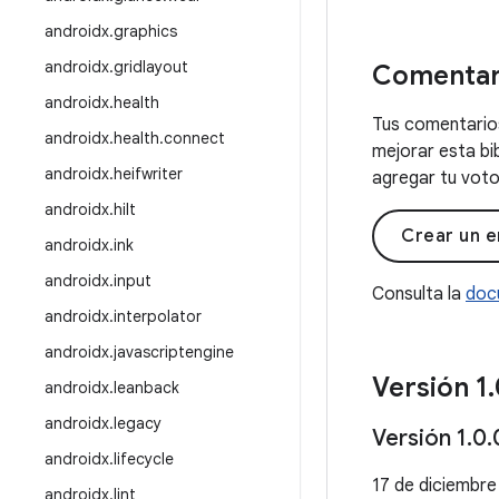
androidx
.
graphics
androidx
.
gridlayout
Comentar
androidx
.
health
Tus comentarios
androidx
.
health
.
connect
mejorar esta bi
androidx
.
heifwriter
agregar tu voto 
androidx
.
hilt
Crear un e
androidx
.
ink
androidx
.
input
Consulta la
doc
androidx
.
interpolator
androidx
.
javascriptengine
Versión 1
.
androidx
.
leanback
androidx
.
legacy
Versión 1
.
0
.
androidx
.
lifecycle
17 de diciembr
androidx
.
lint