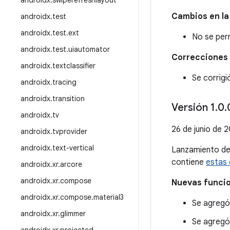
androidx
.
swiperefreshlayout
Cambios en la
androidx
.
test
androidx
.
test
.
ext
No se perm
androidx
.
test
.
uiautomator
Correcciones 
androidx
.
textclassifier
Se corrigi
androidx
.
tracing
androidx
.
transition
Versión 1
.
0
.
androidx
.
tv
26 de junio de 
androidx
.
tvprovider
androidx
.
text-vertical
Lanzamiento d
contiene
estas 
androidx
.
xr
.
arcore
androidx
.
xr
.
compose
Nuevas funci
androidx
.
xr
.
compose
.
material3
Se agregó
androidx
.
xr
.
glimmer
Se agregó 