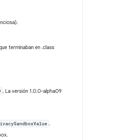
nciosa).
 que terminaban en .class
9
. La versión 1.0.0-alpha09
ivacySandboxValue
.
box.