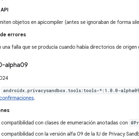
 API
iten objetos en apicompiler (antes se ignoraban de forma sile
de errores
ó una falla que se producía cuando había directorios de origen
0-alpha09
2024
e
androidx.privacysandbox.tools:tools-*:1.0.0-alpha0
confirmaciones
.
ones
 compatibilidad con clases de enumeración anotadas con
@Pr
compatibilidad con la versión alfa 09 de la IU de Privacy Sand