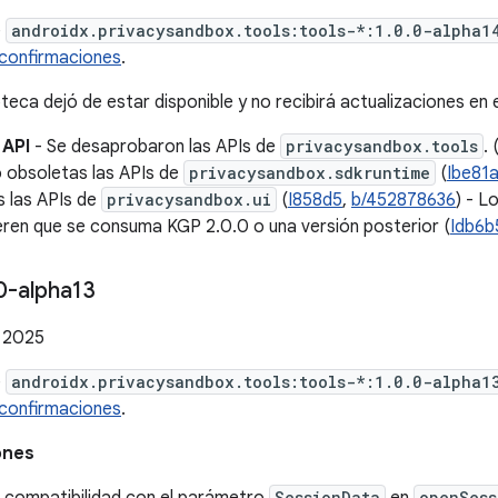
e
androidx.privacysandbox.tools:tools-*:1.0.0-alpha1
confirmaciones
.
oteca dejó de estar disponible y no recibirá actualizaciones en e
 API
- Se desaprobaron las APIs de
privacysandbox.tools
. 
obsoletas las APIs de
privacysandbox.sdkruntime
(
Ibe81
 las APIs de
privacysandbox.ui
(
I858d5
,
b/452878636
) - L
ieren que se consuma KGP 2.0.0 o una versión posterior (
Idb6b
0-alpha13
 2025
e
androidx.privacysandbox.tools:tools-*:1.0.0-alpha1
confirmaciones
.
ones
SessionData
openSess