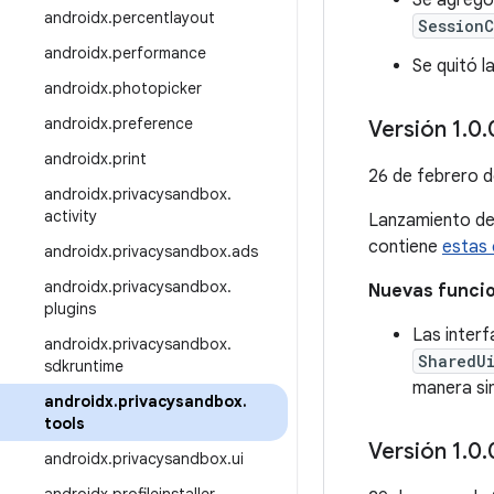
Se agregó
androidx
.
percentlayout
SessionC
androidx
.
performance
Se quitó l
androidx
.
photopicker
androidx
.
preference
Versión 1
.
0
.
androidx
.
print
26 de febrero 
androidx
.
privacysandbox
.
activity
Lanzamiento d
contiene
estas 
androidx
.
privacysandbox
.
ads
androidx
.
privacysandbox
.
Nuevas funci
plugins
Las inter
androidx
.
privacysandbox
.
SharedU
sdkruntime
manera si
androidx
.
privacysandbox
.
tools
Versión 1
.
0
.
androidx
.
privacysandbox
.
ui