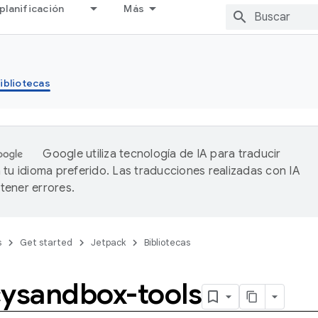
planificación
Más
ibliotecas
Google utiliza tecnología de IA para traducir
 tu idioma preferido. Las traducciones realizadas con IA
ener errores.
s
Get started
Jetpack
Bibliotecas
cysandbox-tools