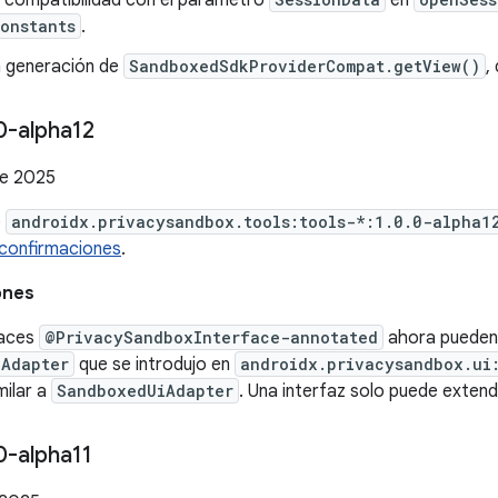
 compatibilidad con el parámetro
en
onstants
.
a generación de
SandboxedSdkProviderCompat.getView()
,
0-alpha12
de 2025
e
androidx.privacysandbox.tools:tools-*:1.0.0-alpha1
confirmaciones
.
ones
faces
@PrivacySandboxInterface-annotated
ahora pueden 
iAdapter
que se introdujo en
androidx.privacysandbox.ui
milar a
SandboxedUiAdapter
. Una interfaz solo puede extend
0-alpha11