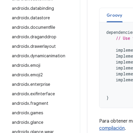
androidx
.
databinding
Groovy
androidx
.
datastore
androidx
.
documentfile
dependencie
androidx
.
draganddrop
// Use 
androidx
.
drawerlayout
impleme
androidx
.
dynamicanimation
Impleme
impleme
androidx
.
emoji
impleme
impleme
androidx
.
emoji2
impleme
androidx
.
enterprise
androidx
.
exifinterface
}
androidx
.
fragment
androidx
.
games
Para obtener m
androidx
.
glance
compilación
.
androidx
.
glance
.
wear