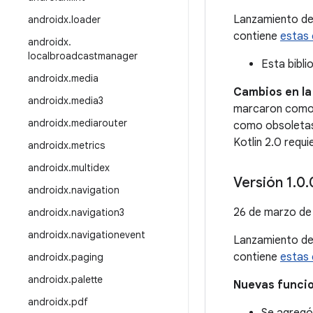
Lanzamiento d
androidx
.
loader
contiene
estas 
androidx
.
localbroadcastmanager
Esta bibli
androidx
.
media
Cambios en la
androidx
.
media3
marcaron como 
androidx
.
mediarouter
como obsoletas
Kotlin 2.0 requ
androidx
.
metrics
androidx
.
multidex
Versión 1
.
0
.
androidx
.
navigation
26 de marzo de
androidx
.
navigation3
androidx
.
navigationevent
Lanzamiento d
contiene
estas 
androidx
.
paging
androidx
.
palette
Nuevas funci
androidx
.
pdf