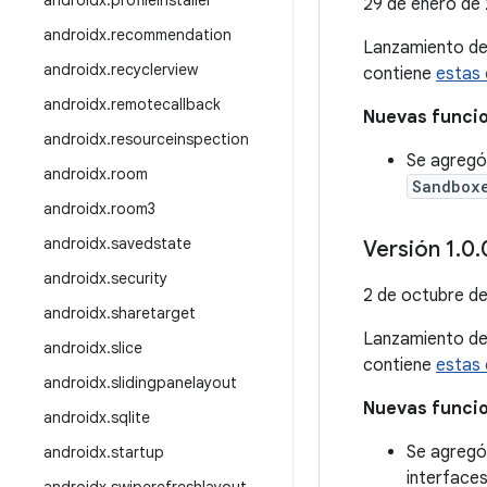
androidx
.
profileinstaller
29 de enero de
androidx
.
recommendation
Lanzamiento d
androidx
.
recyclerview
contiene
estas 
androidx
.
remotecallback
Nuevas funci
androidx
.
resourceinspection
Se agregó
androidx
.
room
Sandbox
androidx
.
room3
androidx
.
savedstate
Versión 1
.
0
.
androidx
.
security
2 de octubre d
androidx
.
sharetarget
Lanzamiento d
androidx
.
slice
contiene
estas 
androidx
.
slidingpanelayout
Nuevas funci
androidx
.
sqlite
Se agregó
androidx
.
startup
interfaces