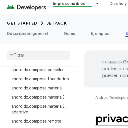
Imprescindibles
Diseño y 
androidx.camera.viewfinder
androidx.car
GET STARTED
JETPACK
androidx.car.app
androidx.cardview
Descripción general
Guías
Ejemplos
B
androidx
.
collection
androidx
.
compose
androidx
.
compose
.
animation
contenido a
androidx
.
compose
.
compiler
pueden cont
androidx
.
compose
.
foundation
androidx
.
compose
.
material
androidx
.
compose
.
material3
Android Developer
androidx
.
compose
.
material3
.
adaptive
priva
androidx
.
compose
.
remote