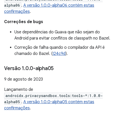
alpha06
.
A versão 1.0.0-alpha06 contém estas
confirmações
.
Correções de bugs
Use dependências do Guava que não sejam do
Android para evitar conflitos de classpath no Bazel.
Correção de falha quando o compilador da API é
chamado do Bazel. (
I24c9d
).
Versão 1
.
0
.
0-alpha05
9 de agosto de 2023
Lançamento de
androidx.privacysandbox.tools:tools-*:1.0.0-
alpha05
.
A versão 1.0.0-alpha05 contém estas
confirmações
.