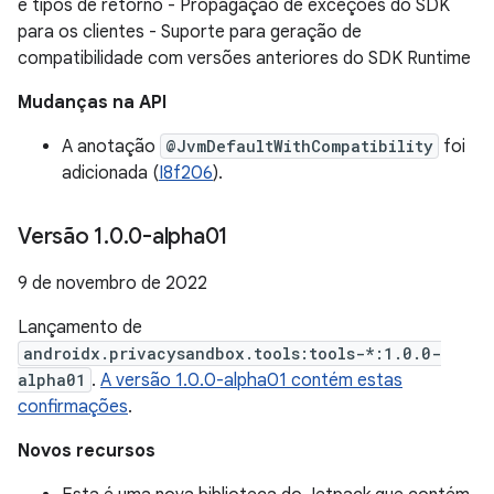
e tipos de retorno - Propagação de exceções do SDK
para os clientes - Suporte para geração de
compatibilidade com versões anteriores do SDK Runtime
Mudanças na API
A anotação
@JvmDefaultWithCompatibility
foi
adicionada (
I8f206
).
Versão 1
.
0
.
0-alpha01
9 de novembro de 2022
Lançamento de
androidx.privacysandbox.tools:tools-*:1.0.0-
alpha01
.
A versão 1.0.0-alpha01 contém estas
confirmações
.
Novos recursos