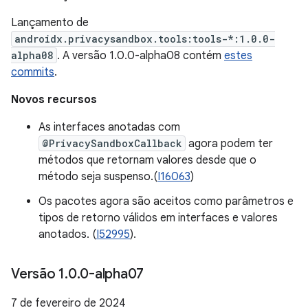
Lançamento de
androidx.privacysandbox.tools:tools-*:1.0.0-
alpha08
. A versão 1.0.0-alpha08 contém
estes
commits
.
Novos recursos
As interfaces anotadas com
@PrivacySandboxCallback
agora podem ter
métodos que retornam valores desde que o
método seja suspenso.(
I16063
)
Os pacotes agora são aceitos como parâmetros e
tipos de retorno válidos em interfaces e valores
anotados. (
I52995
).
Versão 1
.
0
.
0-alpha07
7 de fevereiro de 2024