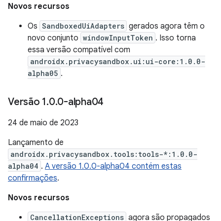
Novos recursos
Os
SandboxedUiAdapters
gerados agora têm o
novo conjunto
windowInputToken
. Isso torna
essa versão compatível com
androidx.privacysandbox.ui:ui-core:1.0.0-
alpha05
.
Versão 1
.
0
.
0-alpha04
24 de maio de 2023
Lançamento de
androidx.privacysandbox.tools:tools-*:1.0.0-
alpha04
.
A versão 1.0.0-alpha04 contém estas
confirmações
.
Novos recursos
CancellationExceptions
agora são propagados