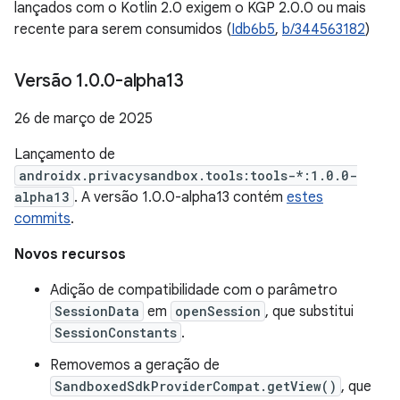
lançados com o Kotlin 2.0 exigem o KGP 2.0.0 ou mais
recente para serem consumidos (
Idb6b5
,
b/344563182
)
Versão 1
.
0
.
0-alpha13
26 de março de 2025
Lançamento de
androidx.privacysandbox.tools:tools-*:1.0.0-
alpha13
. A versão 1.0.0-alpha13 contém
estes
commits
.
Novos recursos
Adição de compatibilidade com o parâmetro
SessionData
em
openSession
, que substitui
SessionConstants
.
Removemos a geração de
SandboxedSdkProviderCompat.getView()
, que