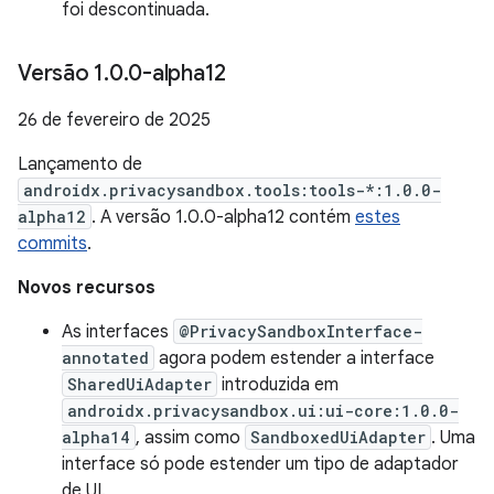
foi descontinuada.
Versão 1
.
0
.
0-alpha12
26 de fevereiro de 2025
Lançamento de
androidx.privacysandbox.tools:tools-*:1.0.0-
alpha12
. A versão 1.0.0-alpha12 contém
estes
commits
.
Novos recursos
As interfaces
@PrivacySandboxInterface-
annotated
agora podem estender a interface
SharedUiAdapter
introduzida em
androidx.privacysandbox.ui:ui-core:1.0.0-
alpha14
, assim como
SandboxedUiAdapter
. Uma
interface só pode estender um tipo de adaptador
de UI.