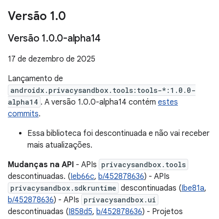
Versão 1
.
0
Versão 1
.
0
.
0-alpha14
17 de dezembro de 2025
Lançamento de
androidx.privacysandbox.tools:tools-*:1.0.0-
alpha14
. A versão 1.0.0-alpha14 contém
estes
commits
.
Essa biblioteca foi descontinuada e não vai receber
mais atualizações.
Mudanças na API
- APIs
privacysandbox.tools
descontinuadas. (
Ieb66c
,
b/452878636
) - APIs
privacysandbox.sdkruntime
descontinuadas (
Ibe81a
,
b/452878636
) - APIs
privacysandbox.ui
descontinuadas (
I858d5
,
b/452878636
) - Projetos