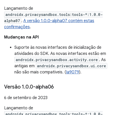
Lançamento de
androidx.privacysandbox.tools:tools-*:1.0.0-
alpha07
.
A versão 1.0.0-alpha07 contém estas
confirmações
.
Mudanças na API
Suporte às novas interfaces de inicialização de
atividades do SDK. As novas interfaces estão em
androidx.privacysandbox.activity.core
. As
antigas em
androidx.privacysandbox.ui.core
não são mais compatíveis. (
Ia9079
).
Versão 1
.
0
.
0-alpha06
6 de setembro de 2023
Lançamento de
androidx.privacysandbox.tools:tools-*:1.0.0-