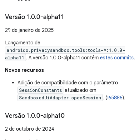
Versão 1
.
0
.
0-alpha11
29 de janeiro de 2025
Lançamento de
androidx.privacysandbox.tools:tools-*:1.0.0-
alpha11
. A versão 1.0.0-alpha11 contém
estes commits
.
Novos recursos
Adição de compatibilidade com o parâmetro
SessionConstants
atualizado em
SandboxedUiAdapter.openSession
. (
I65886
).
Versão 1
.
0
.
0-alpha10
2 de outubro de 2024