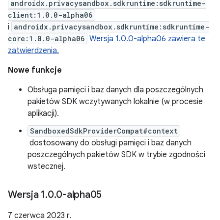
androidx.privacysandbox.sdkruntime:sdkruntime-
client:1.0.0-alpha06
i
androidx.privacysandbox.sdkruntime:sdkruntime-
core:1.0.0-alpha06
Wersja 1.0.0-alpha06 zawiera te
zatwierdzenia.
Nowe funkcje
Obsługa pamięci i baz danych dla poszczególnych
pakietów SDK wczytywanych lokalnie (w procesie
aplikacji).
SandboxedSdkProviderCompat#context
dostosowany do obsługi pamięci i baz danych
poszczególnych pakietów SDK w trybie zgodności
wstecznej.
Wersja 1
.
0
.
0-alpha05
7 czerwca 2023 r.