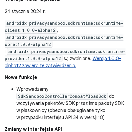
24 stycznia 2024 r.
androidx.privacysandbox.sdkruntime:sdkruntime-
client:1.0.0-alpha12
,
androidx.privacysandbox.sdkruntime:sdkruntime-
core:1.0.0-alpha12
i
androidx.privacysandbox.sdkruntime:sdkruntime-
provider:1.0.0-alpha12
są zwalniane.
Wersja 1.0.0-
alpha12 zawiera te zatwierdzenia.
Nowe funkcje
Wprowadzamy
SdkSandboxControllerCompat#loadSdk
do
wczytywania pakietów SDK przez inne pakiety SDK
w piaskownicy (obecnie obsługiwane tylko
w przypadku interfejsu API 34 w wersji 10)
Zmiany w interfejsie API