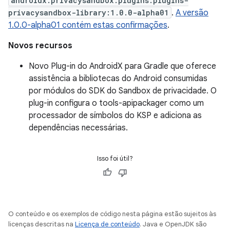
androidx.privacysandbox.plugins:plugins-
privacysandbox-library:1.0.0-alpha01
.
A versão
1.0.0-alpha01 contém estas confirmações
.
Novos recursos
Novo Plug-in do AndroidX para Gradle que oferece
assistência a bibliotecas do Android consumidas
por módulos do SDK do Sandbox de privacidade. O
plug-in configura o tools-apipackager como um
processador de símbolos do KSP e adiciona as
dependências necessárias.
Isso foi útil?
O conteúdo e os exemplos de código nesta página estão sujeitos às
licenças descritas na
Licença de conteúdo
. Java e OpenJDK são