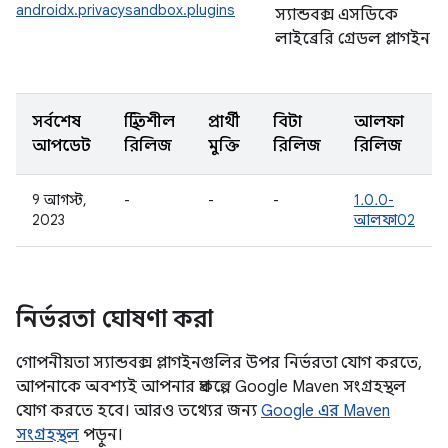
androidx.privacysandbox.plugins
স্যান্ডবক্স এসডিকে
লাইব্রেরি গ্রেডল প্লাগইন
সর্বশেষ
স্থিতিশীল
প্রার্থী
বিটা
আলফা
আপডেট
রিলিজ
মুক্তি
রিলিজ
রিলিজ
9 আগস্ট,
-
-
-
1.0.0-
2023
আলফা02
নির্ভরতা ঘোষণা করা
গোপনীয়তা স্যান্ডবক্স প্লাগইনগুলির উপর নির্ভরতা যোগ করতে,
আপনাকে অবশ্যই আপনার প্রকল্পে Google Maven সংগ্রহস্থল
যোগ করতে হবে। আরও তথ্যের জন্য
Google এর Maven
সংগ্রহস্থল
পড়ুন।