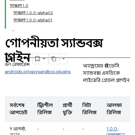
সংস্করণ 1.0
সংস্করণ 1.0.0-alpha02
সংস্করণ 1.0.0-alpha01
গোপনীয়তা স্যান্ডবক্স
প্লাগইন
API রেফারেন্স
অ্যান্ড্রয়েড প্রাইভেসি
androidx.privacysandbox.plugins
স্যান্ডবক্স এসডিকে
লাইব্রেরি গ্রেডল প্লাগইন
সর্বশেষ
স্থিতিশীল
প্রার্থী
বিটা
আলফা
আপডেট
রিলিজ
মুক্তি
রিলিজ
রিলিজ
9 আগস্ট,
-
-
-
1.0.0-