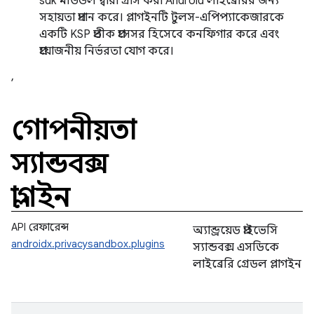
sdk মডিউল দ্বারা গ্রাস করা Android লাইব্রেরির জন্য
সহায়তা প্রদান করে। প্লাগইনটি টুলস-এপিপ্যাকেজারকে
একটি KSP প্রতীক প্রসেসর হিসেবে কনফিগার করে এবং
প্রয়োজনীয় নির্ভরতা যোগ করে।
,
গোপনীয়তা
স্যান্ডবক্স
প্লাগইন
API রেফারেন্স
অ্যান্ড্রয়েড প্রাইভেসি
androidx.privacysandbox.plugins
স্যান্ডবক্স এসডিকে
লাইব্রেরি গ্রেডল প্লাগইন