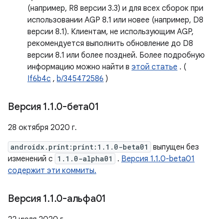
(например, R8 версии 3.3) и для всех сборок при
использовании AGP 8.1 или новее (например, D8
версии 8.1). Клиентам, не использующим AGP,
рекомендуется выполнить обновление до D8
версии 8.1 или более поздней. Более подробную
информацию можно найти в
этой статье
. (
If6b4c
,
b/345472586
)
Версия 1
.
1
.
0-бета01
28 октября 2020 г.
androidx.print:print:1.1.0-beta01
выпущен без
изменений с
1.1.0-alpha01
.
Версия 1.1.0-beta01
содержит эти коммиты.
Версия 1
.
1
.
0-альфа01