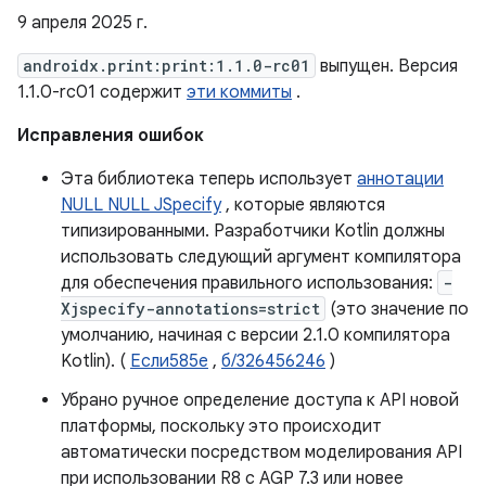
9 апреля 2025 г.
androidx.print:print:1.1.0-rc01
выпущен. Версия
1.1.0-rc01 содержит
эти коммиты
.
Исправления ошибок
Эта библиотека теперь использует
аннотации
NULL NULL JSpecify
, которые являются
типизированными. Разработчики Kotlin должны
использовать следующий аргумент компилятора
для обеспечения правильного использования:
-
Xjspecify-annotations=strict
(это значение по
умолчанию, начиная с версии 2.1.0 компилятора
Kotlin). (
Если585е
,
б/326456246
)
Убрано ручное определение доступа к API новой
платформы, поскольку это происходит
автоматически посредством моделирования API
при использовании R8 с AGP 7.3 или новее