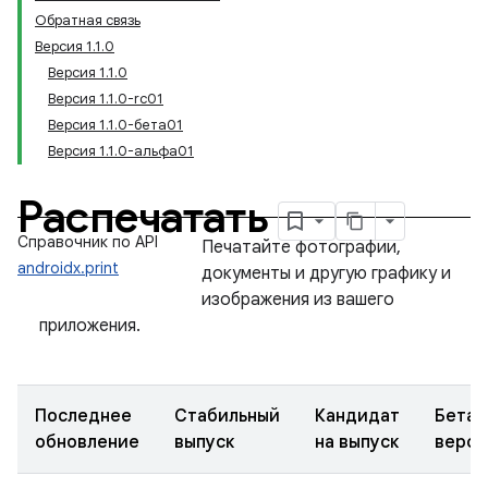
Обратная связь
Версия 1.1.0
Версия 1.1.0
Версия 1.1.0-rc01
Версия 1.1.0-бета01
Версия 1.1.0-альфа01
Распечатать
Справочник по API
Печатайте фотографии,
androidx.print
документы и другую графику и
изображения из вашего
приложения.
Последнее
Стабильный
Кандидат
Бета-
обновление
выпуск
на выпуск
верси