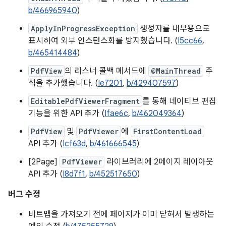
b/466965940
)
ApplyInProgressException
생성자를 내부용으로
표시하여 외부 인스턴스화를 방지했습니다. (
I5cc66
,
b/465414484
)
PdfView
의 리스너 콜백 메서드에
@MainThread
주
석을 추가했습니다. (
Ie7201
,
b/429407597
)
EditablePdfViewerFragment
를 통해 네이티브 편집
기능을 위한 API 추가 (
Ifae6c
,
b/462049364
)
PdfView
및
PdfViewer
에
FirstContentLoad
API 추가 (
Icf63d
,
b/461666545
)
[2Page]
PdfViewer
라이브러리에 2페이지 레이아웃
API 추가 (
I8d7f1
,
b/452517650
)
버그 수정
비트맵을 가져오기 전에 페이지가 이미 닫혀서 발생하는