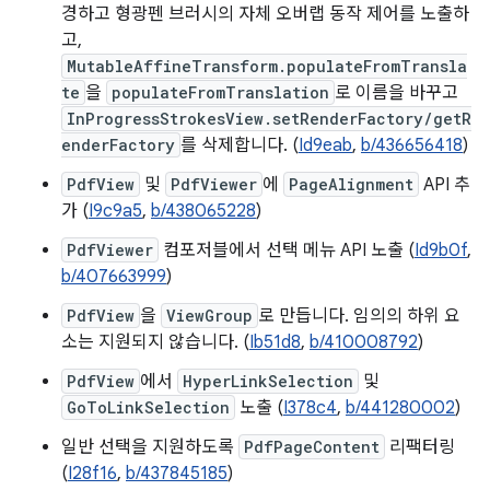
경하고 형광펜 브러시의 자체 오버랩 동작 제어를 노출하
고,
MutableAffineTransform.populateFromTransla
te
을
populateFromTranslation
로 이름을 바꾸고
InProgressStrokesView.setRenderFactory/getR
enderFactory
를 삭제합니다. (
Id9eab
,
b/436656418
)
PdfView
및
PdfViewer
에
PageAlignment
API 추
가 (
I9c9a5
,
b/438065228
)
PdfViewer
컴포저블에서 선택 메뉴 API 노출 (
Id9b0f
,
b/407663999
)
PdfView
을
ViewGroup
로 만듭니다. 임의의 하위 요
소는 지원되지 않습니다. (
Ib51d8
,
b/410008792
)
PdfView
에서
HyperLinkSelection
및
GoToLinkSelection
노출 (
I378c4
,
b/441280002
)
일반 선택을 지원하도록
PdfPageContent
리팩터링
(
I28f16
,
b/437845185
)