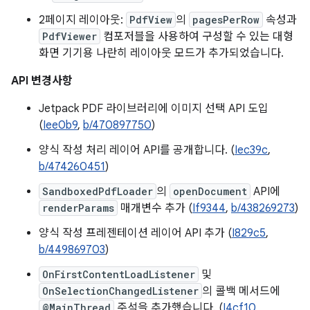
2페이지 레이아웃:
PdfView
의
pagesPerRow
속성과
PdfViewer
컴포저블을 사용하여 구성할 수 있는 대형
화면 기기용 나란히 레이아웃 모드가 추가되었습니다.
API 변경사항
Jetpack PDF 라이브러리에 이미지 선택 API 도입
(
Iee0b9
,
b/470897750
)
양식 작성 처리 레이어 API를 공개합니다. (
Iec39c
,
b/474260451
)
SandboxedPdfLoader
의
openDocument
API에
renderParams
매개변수 추가 (
If9344
,
b/438269273
)
양식 작성 프레젠테이션 레이어 API 추가 (
I829c5
,
b/449869703
)
OnFirstContentLoadListener
및
OnSelectionChangedListener
의 콜백 메서드에
@MainThread
주석을 추가했습니다. (
I4cf10
,