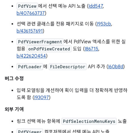
PdfView
에서 선택 메뉴 API 노출 (
Idd547
,
b/407663737
)
선택 관련 클래스를 전용 패키지로 이동 (
I953cb
,
b/436157691
)
PdfViewerFragment
에서 PdfView 액세스를 위한 실
험용
onPdfViewCreated
도입 (
I86715
,
b/422620454
)
PdfLoader
에
FileDescriptor
API 추가 (
I60b8d
)
버그 수정
입력 모델링을 개선하여 획이 입력을 더 정확하게 반영하
도록 함 (
I93097
)
외부 기여
링크 선택 메뉴 항목에
PdfSelectionMenuKeys
노출
PdfViewer
컴포저블에서 선택 메뉴 API 노출