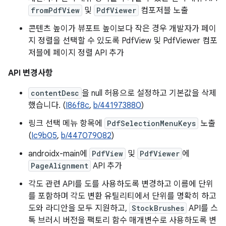
fromPdfView
및
PdfViewer
컴포저블 노출
콘텐츠 높이가 뷰포트 높이보다 작은 경우 개발자가 페이
지 정렬을 선택할 수 있도록 PdfView 및 PdfViewer 컴포
저블에 페이지 정렬 API 추가
API 변경사항
contentDesc
을 null 허용으로 설정하고 기본값을 삭제
했습니다. (
I86f8c
,
b/441973880
)
링크 선택 메뉴 항목에
PdfSelectionMenuKeys
노출
(
Ic9b05
,
b/447079082
)
androidx-main에
PdfView
및
PdfViewer
에
PageAlignment
API 추가
각도 관련 API를 도를 사용하도록 변경하고 이름에 단위
를 포함하며 각도 변환 유틸리티에서 단위를 명확히 하고
도와 라디안을 모두 지원하고,
StockBrushes
API를 스
톡 브러시 버전을 팩토리 함수 매개변수로 사용하도록 변