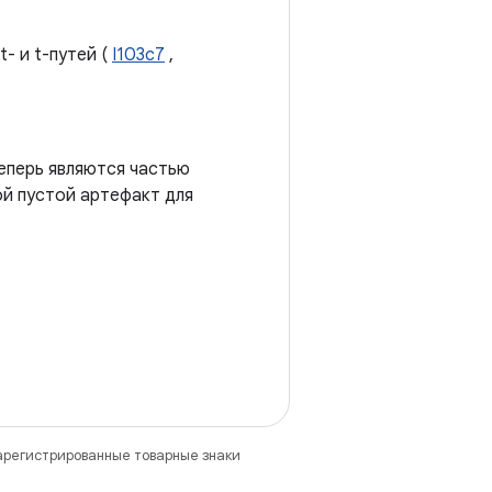
- и t-путей (
I103c7
,
теперь являются частью
ой пустой артефакт для
зарегистрированные товарные знаки