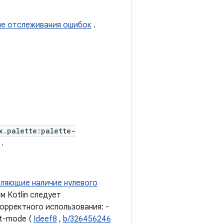
ме отслеживания ошибок
.
x.palette:palette-
.
еляющие наличие нулевого
м Kotlin следует
орректного использования: -
ct-mode (
Ideef8
,
b/326456246