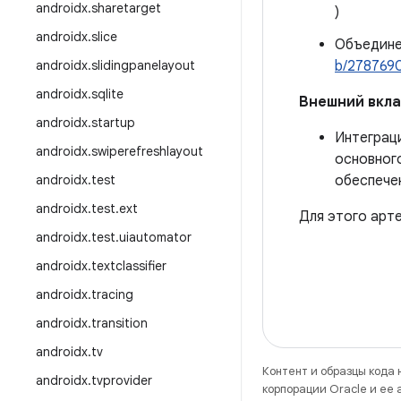
androidx
.
sharetarget
)
androidx
.
slice
Объединен
androidx
.
slidingpanelayout
b/278769
androidx
.
sqlite
Внешний вкл
androidx
.
startup
Интеграци
androidx
.
swiperefreshlayout
основного
androidx
.
test
обеспече
androidx
.
test
.
ext
Для этого арт
androidx
.
test
.
uiautomator
androidx
.
textclassifier
androidx
.
tracing
androidx
.
transition
androidx
.
tv
Контент и образцы кода
androidx
.
tvprovider
корпорации Oracle и ее