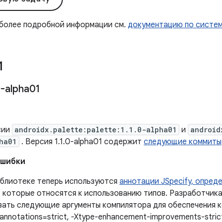
 более подробной информации см.
документацию по систе
1
-alpha01
сии
androidx.palette:palette:1.1.0-alpha01
и
android
ha01
. Версия 1.1.0-alpha01 содержит
следующие коммиты
ошибки
иблиотеке теперь используются
аннотации JSpecify, опред
, которые относятся к использованию типов. Разработчика
вать следующие аргументы компилятора для обеспечения к
-annotations=strict, -Xtype-enhancement-improvements-stri