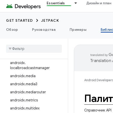
Essentials
Дизайн и план
androidx.интерполятор
androidx.javascriptengine
GET STARTED
JETPACK
androidx.leanback
Обзор
Руководства
Примеры
Библи
androidx.legacy
androidx
.
lifecycle
androidx
.
lint
androidx
.
loader
Translation
androidx
.
localbroadcastmanager
androidx
.
media
Android Developer
androidx
.
media3
androidx
.
mediarouter
Пали
androidx
.
metrics
androidx
.
multidex
Справочник API