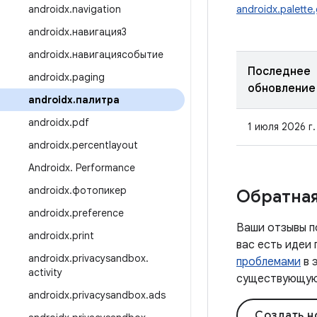
androidx
.
navigation
androidx.palette
androidx
.
навигация3
androidx
.
навигациясобытие
Последнее
androidx
.
paging
обновление
androidx
.
палитра
androidx
.
pdf
1 июля 2026 г.
androidx
.
percentlayout
Androidx
.
Performance
androidx
.
фотопикер
Обратная
androidx
.
preference
Ваши отзывы п
androidx
.
print
вас есть идеи
androidx
.
privacysandbox
.
проблемами
в 
activity
существующую 
androidx
.
privacysandbox
.
ads
Создать н