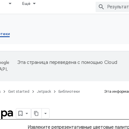
Ещё
отеки
Эта страница переведена с помощью
Cloud
 API
.
s
Get started
Jetpack
Библиотеки
Эта информац
тра
Извлеките репрезентативные цветовые палитр