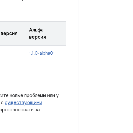
Альфа-
-версия
версия
1.1.0-alpha01
ите новые проблемы или у
 с
существующими
 проголосовать за