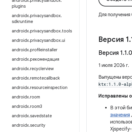
androidx
.
privacysandbox
.
plugins
Для получения
androidx
.
privacysandbox
.
sdkruntime
androidx
.
privacysandbox
.
tools
Версия 1
.
androidx
.
privacysandbox
.
ui
androidx
.
profileinstaller
Версия 1
.
1
.
0
androidx
.
рекомендация
1 июля 2026 г.
androidx
.
recyclerview
Выпущены вер
androidx
.
remotecallback
ktx:1.1.0-alp
androidx
.
resourceinspection
Исправлены 
androidx
.
room
androidx
.
room3
В этой б
значения
androidx
.
savedstate
использо
androidx
.
security
Xjspecify