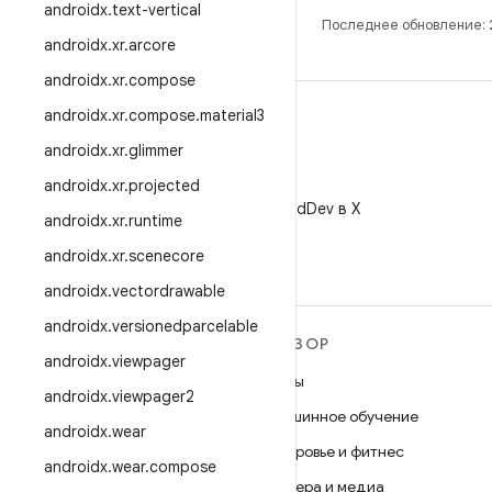
androidx
.
text-vertical
Последнее обновление:
androidx
.
xr
.
arcore
androidx
.
xr
.
compose
androidx
.
xr
.
compose
.
material3
androidx
.
xr
.
glimmer
androidx
.
xr
.
projected
X
Читайте @AndroidDev в X
androidx
.
xr
.
runtime
androidx
.
xr
.
scenecore
androidx
.
vectordrawable
androidx
.
versionedparcelable
ПОДРОБНЕЕ ОБ ОС
ОБЗОР
androidx
.
viewpager
ANDROID
Игры
androidx
.
viewpager2
Android
Машинное обучение
androidx
.
wear
Android for Enterprise
Здоровье и фитнес
androidx
.
wear
.
compose
Безопасность
Камера и медиа