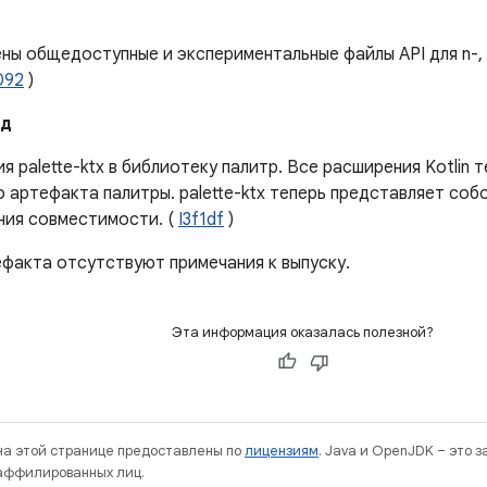
ы общедоступные и экспериментальные файлы API для n-, t
092
)
ад
я palette-ktx в библиотеку палитр. Все расширения Kotlin 
 артефакта палитры. palette-ktx теперь представляет соб
ния совместимости. (
I3f1df
)
ефакта отсутствуют примечания к выпуску.
Эта информация оказалась полезной?
 на этой странице предоставлены по
лицензиям
. Java и OpenJDK – это 
 аффилированных лиц.