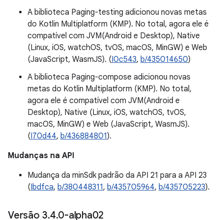
A biblioteca Paging-testing adicionou novas metas
do Kotlin Multiplatform (KMP). No total, agora ele é
compatível com JVM(Android e Desktop), Native
(Linux, iOS, watchOS, tvOS, macOS, MinGW) e Web
(JavaScript, WasmJS). (
I0c543
,
b/435014650
)
A biblioteca Paging-compose adicionou novas
metas do Kotlin Multiplatform (KMP). No total,
agora ele é compatível com JVM(Android e
Desktop), Native (Linux, iOS, watchOS, tvOS,
macOS, MinGW) e Web (JavaScript, WasmJS).
(
I70d44
,
b/436884801
).
Mudanças na API
Mudança da minSdk padrão da API 21 para a API 23
(
Ibdfca
,
b/380448311
,
b/435705964
,
b/435705223
).
Versão 3
.
4
.
0-alpha02