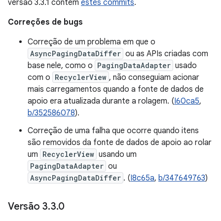
versão 3.3.1 contém
estes commits
.
Correções de bugs
Correção de um problema em que o
AsyncPagingDataDiffer
ou as APIs criadas com
base nele, como o
PagingDataAdapter
usado
com o
RecyclerView
, não conseguiam acionar
mais carregamentos quando a fonte de dados de
apoio era atualizada durante a rolagem. (
I60ca5
,
b/352586078
).
Correção de uma falha que ocorre quando itens
são removidos da fonte de dados de apoio ao rolar
um
RecyclerView
usando um
PagingDataAdapter
ou
AsyncPagingDataDiffer
. (
I8c65a
,
b/347649763
)
Versão 3
.
3
.
0