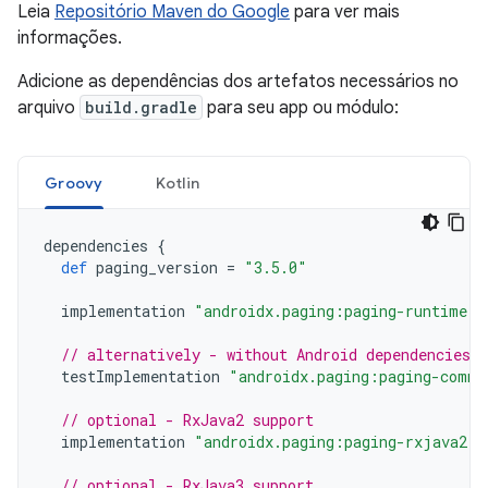
Leia
Repositório Maven do Google
para ver mais
informações.
Adicione as dependências dos artefatos necessários no
arquivo
build.gradle
para seu app ou módulo:
Groovy
Kotlin
dependencies
{
def
paging_version
=
"3.5.0"
implementation
"androidx.paging:paging-runtime:$
// alternatively - without Android dependencies f
testImplementation
"androidx.paging:paging-commo
// optional - RxJava2 support
implementation
"androidx.paging:paging-rxjava2:$
// optional - RxJava3 support