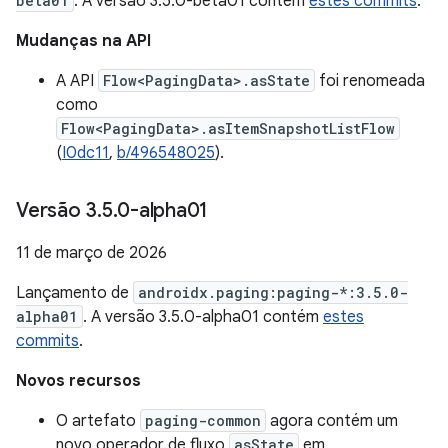
beta01
. A versão 3.5.0-beta01 contém
estes commits
.
Mudanças na API
A API
Flow<PagingData>.asState
foi renomeada
como
Flow<PagingData>.asItemSnapshotListFlow
(
I0dc11
,
b/496548025
).
Versão 3
.
5
.
0-alpha01
11 de março de 2026
Lançamento de
androidx.paging:paging-*:3.5.0-
alpha01
. A versão 3.5.0-alpha01 contém
estes
commits
.
Novos recursos
O artefato
paging-common
agora contém um
novo operador de fluxo
asState
em