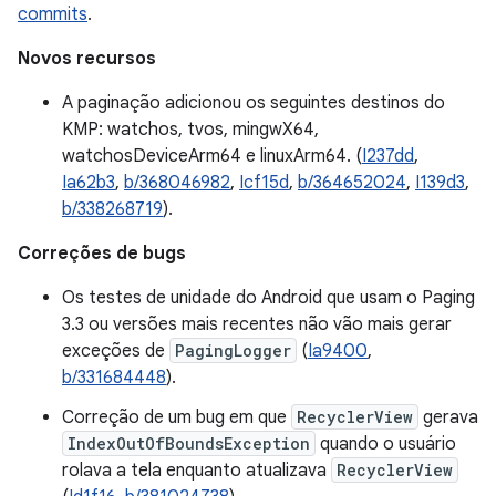
commits
.
Novos recursos
A paginação adicionou os seguintes destinos do
KMP: watchos, tvos, mingwX64,
watchosDeviceArm64 e linuxArm64. (
I237dd
,
Ia62b3
,
b/368046982
,
Icf15d
,
b/364652024
,
I139d3
,
b/338268719
).
Correções de bugs
Os testes de unidade do Android que usam o Paging
3.3 ou versões mais recentes não vão mais gerar
exceções de
PagingLogger
(
Ia9400
,
b/331684448
).
Correção de um bug em que
RecyclerView
gerava
IndexOutOfBoundsException
quando o usuário
rolava a tela enquanto atualizava
RecyclerView