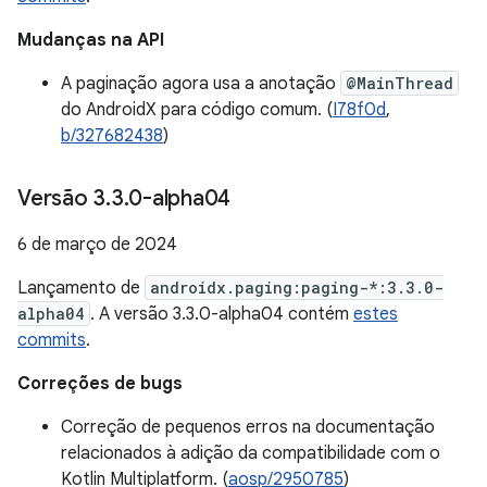
Mudanças na API
A paginação agora usa a anotação
@MainThread
do AndroidX para código comum. (
I78f0d
,
b/327682438
)
Versão 3
.
3
.
0-alpha04
6 de março de 2024
Lançamento de
androidx.paging:paging-*:3.3.0-
alpha04
. A versão 3.3.0-alpha04 contém
estes
commits
.
Correções de bugs
Correção de pequenos erros na documentação
relacionados à adição da compatibilidade com o
Kotlin Multiplatform. (
aosp/2950785
)