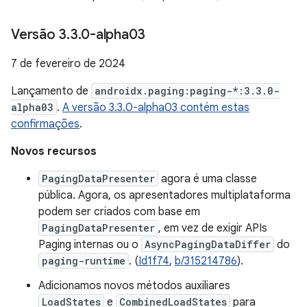
Versão 3
.
3
.
0-alpha03
7 de fevereiro de 2024
Lançamento de
androidx.paging:paging-*:3.3.0-
alpha03
.
A versão 3.3.0-alpha03 contém estas
confirmações
.
Novos recursos
PagingDataPresenter
agora é uma classe
pública. Agora, os apresentadores multiplataforma
podem ser criados com base em
PagingDataPresenter
, em vez de exigir APIs
Paging internas ou o
AsyncPagingDataDiffer
do
paging-runtime
. (
Id1f74
,
b/315214786
).
Adicionamos novos métodos auxiliares
LoadStates
e
CombinedLoadStates
para