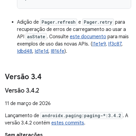
Adição de
Pager.refresh
e
Pager.retry
para
recuperação de erros de carregamento ao usar a
API
asState
. Consulte
este documento
para mais
exemplos de uso das novas APIs. (
I1e1e9
,
If3c87
,
Idbd48
,
Id1e1d
,
I816fe
).
Versão 3
.
4
Versão 3
.
4
.
2
11 de março de 2026
Lançamento de
androidx.paging:paging-*:3.4.2
. A
versão 3.4.2 contém
estes commits
.
Sem alterações