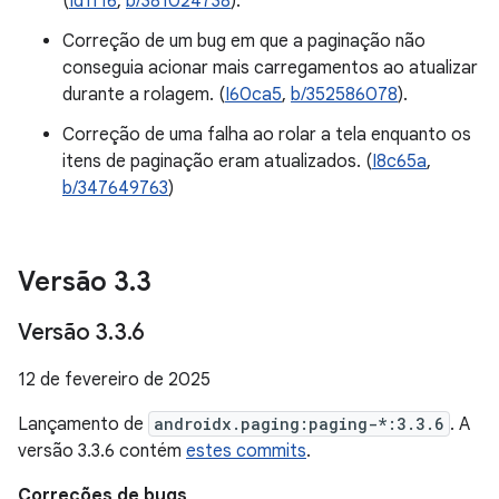
(
Id1f16
,
b/381024738
).
Correção de um bug em que a paginação não
conseguia acionar mais carregamentos ao atualizar
durante a rolagem. (
I60ca5
,
b/352586078
).
Correção de uma falha ao rolar a tela enquanto os
itens de paginação eram atualizados. (
I8c65a
,
b/347649763
)
Versão 3
.
3
Versão 3
.
3
.
6
12 de fevereiro de 2025
Lançamento de
androidx.paging:paging-*:3.3.6
. A
versão 3.3.6 contém
estes commits
.
Correções de bugs