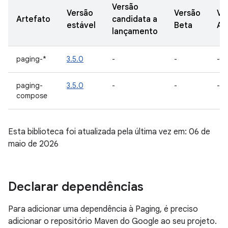
Versão
Versão
Versão
Ve
Artefato
candidata a
estável
Beta
Al
lançamento
paging-*
3.5.0
-
-
-
paging-
3.5.0
-
-
-
compose
Esta biblioteca foi atualizada pela última vez em: 06 de
maio de 2026
Declarar dependências
Para adicionar uma dependência à Paging, é preciso
adicionar o repositório Maven do Google ao seu projeto.