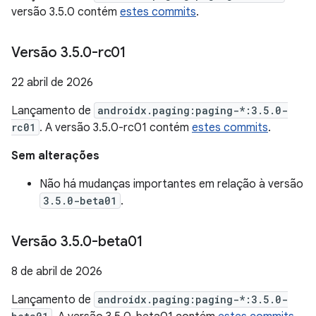
versão 3.5.0 contém
estes commits
.
Versão 3
.
5
.
0-rc01
22 abril de 2026
Lançamento de
androidx.paging:paging-*:3.5.0-
rc01
. A versão 3.5.0-rc01 contém
estes commits
.
Sem alterações
Não há mudanças importantes em relação à versão
3.5.0-beta01
.
Versão 3
.
5
.
0-beta01
8 de abril de 2026
Lançamento de
androidx.paging:paging-*:3.5.0-