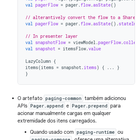
val
pagerFlow
=
pager
.
flow
.
asState
()
// alterantively convert the flow to a Shared
val
pagerFlow
=
pager
.
flow
.
asState
().
stateIn
(
// In presenter layer
val
snapshotFlow
=
viewModel
.
pagerFlow
.
collec
val
snapshot
=
itemsFlow
.
value
LazyColumn
{
items
(
items
=
snapshot
.
items
)
{
...
}
}
O artefato
paging-common
também adicionou
APIs
Pager.append
e
Pager.prepend
para
acionar manualmente cargas em qualquer
extremidade dos itens carregados.
Quando usado com
paging-runtime
ou
paging-compose
, oferece uma alternativa