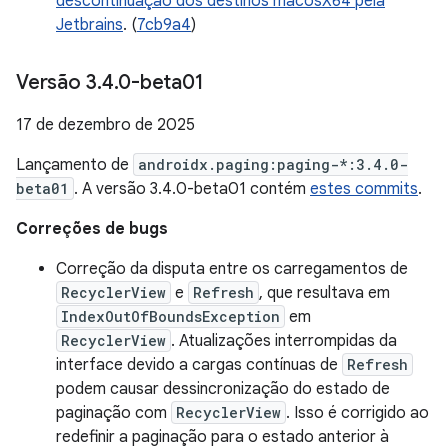
descontinuação dos destinos macosX64 pela
Jetbrains
. (
7cb9a4
)
Versão 3
.
4
.
0-beta01
17 de dezembro de 2025
Lançamento de
androidx.paging:paging-*:3.4.0-
beta01
. A versão 3.4.0-beta01 contém
estes commits
.
Correções de bugs
Correção da disputa entre os carregamentos de
RecyclerView
e
Refresh
, que resultava em
IndexOutOfBoundsException
em
RecyclerView
. Atualizações interrompidas da
interface devido a cargas contínuas de
Refresh
podem causar dessincronização do estado de
paginação com
RecyclerView
. Isso é corrigido ao
redefinir a paginação para o estado anterior à