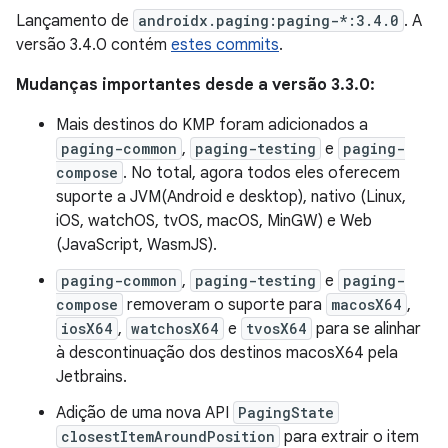
Lançamento de
androidx.paging:paging-*:3.4.0
. A
versão 3.4.0 contém
estes commits
.
Mudanças importantes desde a versão 3.3.0:
Mais destinos do KMP foram adicionados a
paging-common
,
paging-testing
e
paging-
compose
. No total, agora todos eles oferecem
suporte a JVM(Android e desktop), nativo (Linux,
iOS, watchOS, tvOS, macOS, MinGW) e Web
(JavaScript, WasmJS).
paging-common
,
paging-testing
e
paging-
compose
removeram o suporte para
macosX64
,
iosX64
,
watchosX64
e
tvosX64
para se alinhar
à descontinuação dos destinos macosX64 pela
Jetbrains.
Adição de uma nova API
PagingState
closestItemAroundPosition
para extrair o item