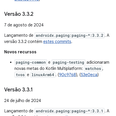
Versão 3
.
3
.
2
7 de agosto de 2024
Lançamento de
androidx.paging:paging-*:3.3.2
. A
versão 3.3.2 contém
estes commits
.
Novos recursos
paging-common
e
paging-testing
adicionaram
novas metas do Kotlin Multiplatform:
watchos
,
tvos
e
linuxArm64
. (
90c9768
), (
53e0eca
)
Versão 3
.
3
.
1
24 de julho de 2024
Lançamento de
androidx.paging:paging-*:3.3.1
. A