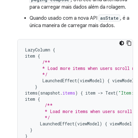
para carregar mais dados além da rolagem.
Quando usado com a nova API
asState
, é a
única maneira de carregar mais dados.
LazyColumn
{
item
{
/**
       * Load more items when users scroll ne
       */
LaunchedEffect
(
viewModel
)
{
viewModel
.
}
items
(
snapshot
.
items
)
{
item
-
>
Text
(
"Item: 
item
{
/**
        * Load more items when users scroll n
        */
LaunchedEffect
(
viewModel
)
{
viewModel
.
a
}
}