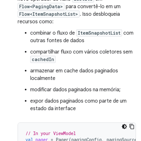
Flow<PagingData>
para convertê-lo em um
Flow<ItemSnapshotList>
. Isso desbloqueia
recursos como:
combinar o fluxo de
ItemSnapshotList
com
outras fontes de dados
compartilhar fluxo com vários coletores sem
cachedIn
armazenar em cache dados paginados
localmente
modificar dados paginados na memória;
expor dados paginados como parte de um
estado da interface
// In your ViewModel
val
pager
=
Pager
(
pagingConfig
,
pagingSourceF