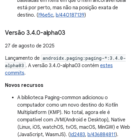
baseadas em itens em que o item ancorável ideal
está por perto, mas não na posição exata de
destino. (
I96e5c
,
b/440187139
)
Versão 3
.
4
.
0-alpha03
27 de agosto de 2025
Lançamento de
androidx.paging:paging-*:3.4.0-
alpha03
. A versão 3.4.0-alpha03 contém
estes
commits
.
Novos recursos
A biblioteca Paging-common adicionou o
computador como um novo destino do Kotlin
Multiplatform (KMP). No total, agora ele é
compatível com JVM(Android e Desktop), Native
(Linux, iOS, watchOS, tvOS, macOS, MinGW) e Web
(JavaScript, WasmJS). (
Id2483
,
b/436884811
).