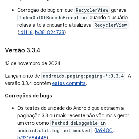
Correção do bug em que
RecyclerView
gerava
IndexOutOfBoundsException
quando o usuário
rolava a tela enquanto atualizava
RecyclerView
.
(
Id1f16
,
b/381024738
)
Versão 3
.
3
.
4
13 de novembro de 2024
Lançamento de
androidx.paging:paging-*:3.3.4
. A
versão 3.3.4 contém
estes commits
.
Correções de bugs
Os testes de unidade do Android que extraem a
paginação 3.3 ou mais recente não vão mais gerar
um erro como
Method isLoggable in
android.util.Log not mocked
. (
Ia9400
,
b/331684448
)