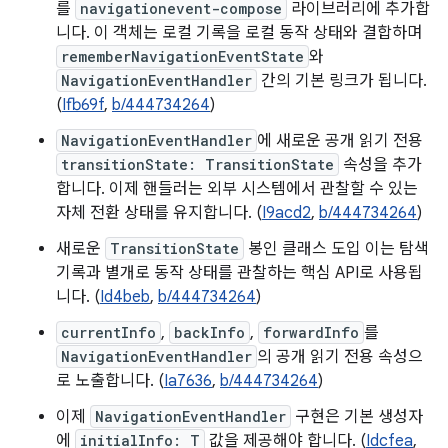
를
navigationevent-compose
라이브러리에 추가합
니다. 이 객체는 로컬 기록을 로컬 동작 상태와 결합하며
rememberNavigationEventState
와
NavigationEventHandler
간의 기본 링크가 됩니다.
(
Ifb69f
,
b/444734264
)
NavigationEventHandler
에 새로운 공개 읽기 전용
transitionState: TransitionState
속성을 추가
합니다. 이제 핸들러는 외부 시스템에서 관찰할 수 있는
자체 전환 상태를 유지합니다. (
I9acd2
,
b/444734264
)
새로운
TransitionState
봉인 클래스 도입 이는 탐색
기록과 별개로 동작 상태를 관찰하는 핵심 API로 사용됩
니다. (
Id4beb
,
b/444734264
)
currentInfo
,
backInfo
,
forwardInfo
를
NavigationEventHandler
의 공개 읽기 전용 속성으
로 노출합니다. (
Ia7636
,
b/444734264
)
이제
NavigationEventHandler
구현은 기본 생성자
에
initialInfo: T
값을 제공해야 합니다. (
Idcfea
,