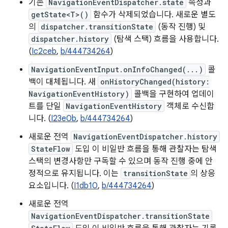
기존
NavigationEventDispatcher.state
속성과
getState<T>()
함수가 삭제되었습니다. 새로운 별도
의
dispatcher.transitionState
(동작 진행) 및
dispatcher.history
(탐색 스택) 흐름을 사용합니다.
(
Ic2ceb
,
b/444734264
)
NavigationEventInput.onInfoChanged(...)
콜
백이 대체됩니다. 새
onHistoryChanged(history:
NavigationEventHistory)
콜백을 구현하여 업데이
트를 단일
NavigationEventHistory
객체로 수신합
니다. (
I23e0b
,
b/444734264
)
새로운 전역
NavigationEventDispatcher.history
StateFlow
도입 이 비일반 흐름을 통해 관찰자는 탐색
스택의 변경사항만 구독할 수 있으며 동작 진행 중에 안
정적으로 유지됩니다. 이는
transitionState
의 상응
요소입니다. (
I1db10
,
b/444734264
)
새로운 전역
NavigationEventDispatcher.transitionState