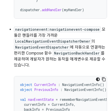
dispatcher
.
addHandler
(
myHandler
)
navigationevent:navigationevent-compose
모
듈은 핸들러를 가장 가까운
LocalNavigationEventDispatcherOwner
의
NavigationEventDispatcher
에 자동으로 연결하는
편리한 Compose 함수
NavigationBackHandler
를
제공하며 개발자가 원하는 동작을 매개변수로 제공할 수
있습니다.
object
CurrentInfo
:
NavigationEventInfo
()
object
PreviousInfo
:
NavigationEventInfo
()
val
navEventState
=
rememberNavigationEventSt
currentInfo
=
CurrentInfo
,
backInfo
=
PreviousInfo