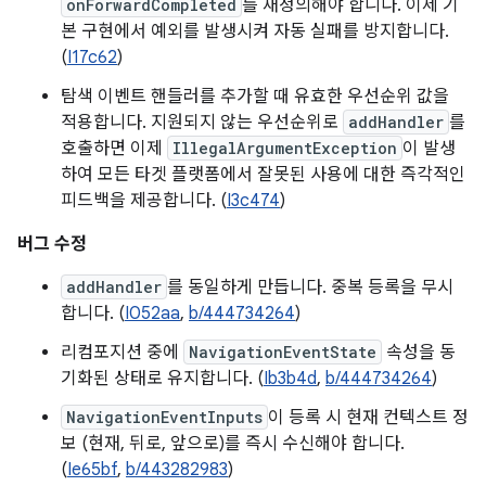
onForwardCompleted
를 재정의해야 합니다. 이제 기
본 구현에서 예외를 발생시켜 자동 실패를 방지합니다.
(
I17c62
)
탐색 이벤트 핸들러를 추가할 때 유효한 우선순위 값을
적용합니다. 지원되지 않는 우선순위로
addHandler
를
호출하면 이제
IllegalArgumentException
이 발생
하여 모든 타겟 플랫폼에서 잘못된 사용에 대한 즉각적인
피드백을 제공합니다. (
I3c474
)
버그 수정
addHandler
를 동일하게 만듭니다. 중복 등록을 무시
합니다. (
I052aa
,
b/444734264
)
리컴포지션 중에
NavigationEventState
속성을 동
기화된 상태로 유지합니다. (
Ib3b4d
,
b/444734264
)
NavigationEventInputs
이 등록 시 현재 컨텍스트 정
보 (현재, 뒤로, 앞으로)를 즉시 수신해야 합니다.
(
Ie65bf
,
b/443282983
)