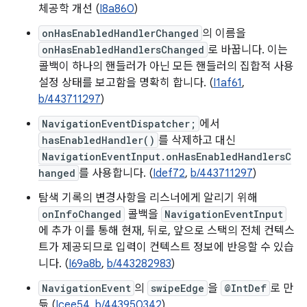
체공학 개선 (
I8a860
)
onHasEnabledHandlerChanged
의 이름을
onHasEnabledHandlersChanged
로 바꿉니다. 이는
콜백이 하나의 핸들러가 아닌 모든 핸들러의 집합적 사용
설정 상태를 보고함을 명확히 합니다. (
I1af61
,
b/443711297
)
NavigationEventDispatcher;
에서
hasEnabledHandler()
를 삭제하고 대신
NavigationEventInput.onHasEnabledHandlersC
hanged
를 사용합니다. (
Idef72
,
b/443711297
)
탐색 기록의 변경사항을 리스너에게 알리기 위해
onInfoChanged
콜백을
NavigationEventInput
에 추가 이를 통해 현재, 뒤로, 앞으로 스택의 전체 컨텍스
트가 제공되므로 입력이 컨텍스트 정보에 반응할 수 있습
니다. (
I69a8b
,
b/443282983
)
NavigationEvent
의
swipeEdge
을
@IntDef
로 만
듦 (
Icee54
,
b/443950342
)