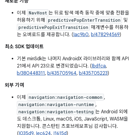
새로운 기능
이제
NavHost
는 뒤로 탐색 예측 동작 중에 맞춤 전환을
허용하기 위해
predictivePopEnterTransition
및
predictivePopExitTransition
매개변수를 허용하
는 오버로드를 제공합니다. (
Iac9b0
,
b/478294569
)
최소 SDK 업데이트
기본 minSdk는 나머지 AndroidX 라이브러리와 함께 API
21에서 API 23으로 변경되었습니다. (
Ibdfca
,
b/380448311
,
b/435705964
,
b/435705223
)
외부 기여
이제
navigation:navigation-common
,
navigation:navigation-runtime
,
navigation:navigation-testing
는 Android 외에
도 데스크톱, Linux, macOS, iOS, JavaScript, WASM을
지원합니다. 콘스탄틴 츠호브레보프님 감사합니다.
(
I035d9
,
Iec624
,
I1615d
)