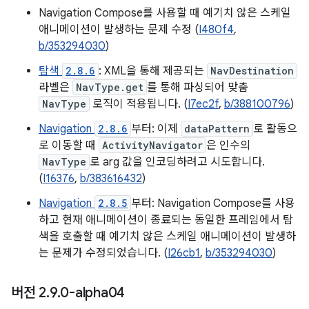
Navigation Compose를 사용할 때 예기치 않은 스케일
애니메이션이 발생하는 문제 수정 (
I480f4
,
b/353294030
)
탐색
2.8.6
: XML을 통해 제공되는
NavDestination
라벨은
NavType.get
를 통해 파싱되어 맞춤
NavType
로직이 적용됩니다. (
I7ec2f
,
b/388100796
)
Navigation
2.8.6
부터: 이제
dataPattern
로 활동으
로 이동할 때
ActivityNavigator
은 인수의
NavType
로 arg 값을 인코딩하려고 시도합니다.
(
I16376
,
b/383616432
)
Navigation
2.8.5
부터: Navigation Compose를 사용
하고 현재 애니메이션이 종료되는 동일한 프레임에서 탐
색을 호출할 때 예기치 않은 스케일 애니메이션이 발생하
는 문제가 수정되었습니다. (
I26cb1
,
b/353294030
)
버전 2
.
9
.
0-alpha04