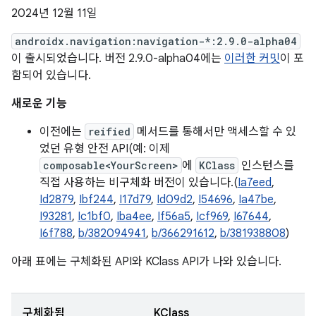
2024년 12월 11일
androidx.navigation:navigation-*:2.9.0-alpha04
이 출시되었습니다. 버전 2.9.0-alpha04에는
이러한 커밋
이 포
함되어 있습니다.
새로운 기능
이전에는
reified
메서드를 통해서만 액세스할 수 있
었던 유형 안전 API(예: 이제
composable<YourScreen>
에
KClass
인스턴스를
직접 사용하는 비구체화 버전이 있습니다.(
Ia7eed
,
Id2879
,
Ibf244
,
I17d79
,
Id09d2
,
I54696
,
Ia47be
,
I93281
,
Ic1bf0
,
Iba4ee
,
If56a5
,
Icf969
,
I67644
,
I6f788
,
b/382094941
,
b/366291612
,
b/381938808
)
아래 표에는 구체화된 API와 KClass API가 나와 있습니다.
구체화됨
KClass