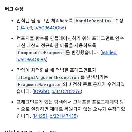
버그 수정
인식된 딥 링크만 처리되도록
handleDeepLink
수정
(
Id4fe3
,
b/509640056
)
컴포저블 함수를 인플레이션하기 위해 프래그먼트 인수
대신 대상의 정규화된 이름을 사용하도록
ComposableFragment
를 변경했습니다. (
I65ded
,
b/509640586
)
작업이 최적화될 때 적법한 프래그먼트가
IllegalArgumentException
를 발생시키는
FragmentNavigator
의 비정상 종료 문제가 수정되었
습니다. (
I093b0
,
b/340202276
)
프래그먼트가 있는 탐색에서 그래프를 프로그래매틱 방
식으로 설정하면 제대로 복원되지 않는 오류가 수정되었
습니다. (
I41251
,
b/321147435
)