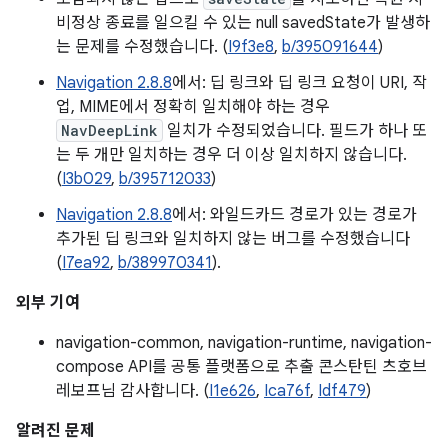
비정상 종료를 일으킬 수 있는 null savedState가 발생하
는 문제를 수정했습니다. (
I9f3e8
,
b/395091644
)
Navigation 2.8.8
에서: 딥 링크와 딥 링크 요청이 URI, 작
업, MIME에서 정확히 일치해야 하는 경우
NavDeepLink
일치가 수정되었습니다. 필드가 하나 또
는 두 개만 일치하는 경우 더 이상 일치하지 않습니다.
(
I3b029
,
b/395712033
)
Navigation 2.8.8
에서: 와일드카드 경로가 있는 경로가
추가된 딥 링크와 일치하지 않는 버그를 수정했습니다
(
I7ea92
,
b/389970341
).
외부 기여
navigation-common, navigation-runtime, navigation-
compose API를 공통 플랫폼으로 추출 콘스탄틴 츠호브
레보프님 감사합니다. (
I1e626
,
Ica76f
,
Idf479
)
알려진 문제