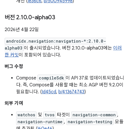
개선 (
Ie36c6
,
b/500945998
)
버전 2
.
10
.
0-alpha03
2026년 4월 22일
androidx.navigation:navigation-*:2.10.0-
alpha03
이 출시되었습니다. 버전 2.10.0-alpha03에는
이러
한 커밋
이 포함되어 있습니다.
버그 수정
Compose
compileSdk
이 API 37로 업데이트되었습니
다. 즉, Compose를 사용할 때는 최소 AGP 버전 9.2.0이
필요합니다. (
Id45cd
,
b/413674743
)
외부 기여
watchos
및
tvos
타겟이
navigation-common
,
navigation-runtime
,
navigation-testing
모듈
에 추가됨 (
I60e46
)