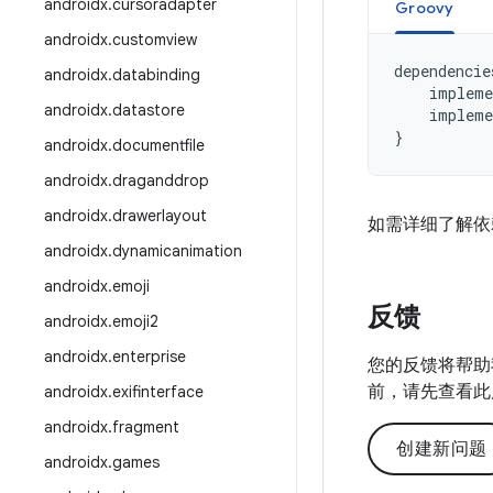
androidx
.
cursoradapter
Groovy
androidx
.
customview
dependencie
androidx
.
databinding
impleme
androidx
.
datastore
impleme
}
androidx
.
documentfile
androidx
.
draganddrop
androidx
.
drawerlayout
如需详细了解依
androidx
.
dynamicanimation
androidx
.
emoji
反馈
androidx
.
emoji2
androidx
.
enterprise
您的反馈将帮助
前，请先查看此
androidx
.
exifinterface
androidx
.
fragment
创建新问题
androidx
.
games