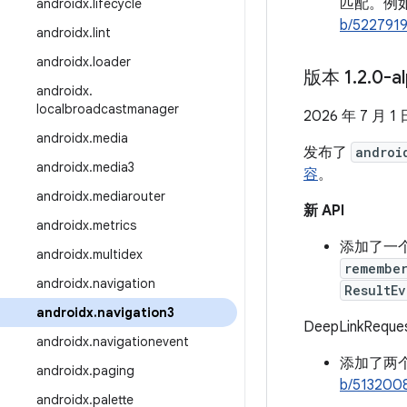
匹配。例
androidx
.
lifecycle
b/522791
androidx
.
lint
androidx
.
loader
版本 1
.
2
.
0-a
androidx
.
localbroadcastmanager
2026 年 7 月 1 
androidx
.
media
发布了
androi
androidx
.
media3
容
。
androidx
.
mediarouter
新 API
androidx
.
metrics
添加了一
androidx
.
multidex
remembe
androidx
.
navigation
ResultEv
androidx
.
navigation3
DeepLinkReque
androidx
.
navigationevent
添加了两个与
androidx
.
paging
b/513200
androidx
.
palette