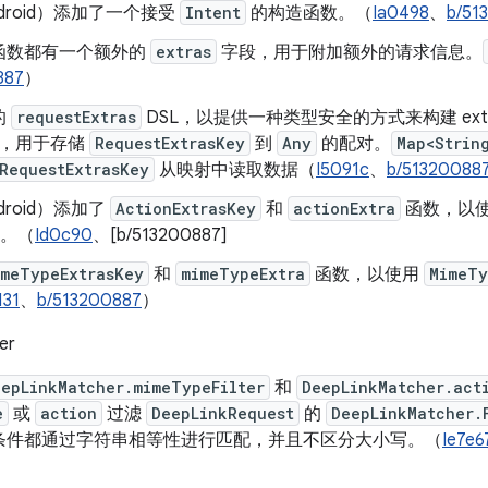
ndroid）添加了一个接受
Intent
的构造函数。（
Ia0498
、
b/51
函数都有一个额外的
extras
字段，用于附加额外的请求信息。
887
）
的
requestExtras
DSL，以提供一种类型安全的方式来构建 extr
，用于存储
RequestExtrasKey
到
Any
的配对。
Map<Strin
RequestExtrasKey
从映射中读取数据（
I5091c
、
b/51320088
droid）添加了
ActionExtrasKey
和
actionExtra
函数，以
ap。（
Id0c90
、[b/513200887]
imeTypeExtrasKey
和
mimeTypeExtra
函数，以使用
MimeTy
131
、
b/513200887
）
er
eepLinkMatcher.mimeTypeFilter
和
DeepLinkMatcher.act
e
或
action
过滤
DeepLinkRequest
的
DeepLinkMatcher.
条件都通过字符串相等性进行匹配，并且不区分大小写。（
Ie7e6