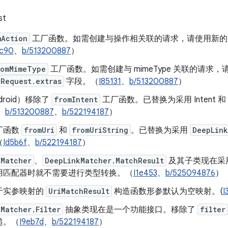
st
mAction
工厂函数。如需创建与操作相关联的请求，请使用新
0c90
、
b/513200887
）
romMimeType
工厂函数。如需创建与 mimeType 关联的请求
kRequest.extras
字段。（
I85131
、
b/513200887
）
droid）移除了
fromIntent
工厂函数。已替换为采用 Intent 和
、
b/513200887
、
b/522194187
）
厂函数
fromUri
和
fromUriString
。已替换为采用
DeepLink
（
Id5b6f
、
b/522194187
）
kMatcher
、
DeepLinkMatcher.MatchResult
及其子类现在采用
用匹配器时就不需要进行类型转换。（
I1e453
、
b/525094876
）
于实参映射的
UriMatchResult
构造函数形参默认为空映射。(
I
Matcher.Filter
抽象类现在是一个功能接口。移除了
filter
递。（
I9eb7d
、
b/522194187
）