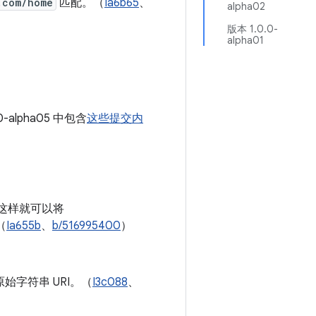
.com/home
匹配。（
Ia6b65
、
alpha02
版本 1.0.0-
alpha01
0-alpha05 中包含
这些提交内
这样就可以将
（
Ia655b
、
b/516995400
）
原始字符串 URI。（
I3c088
、