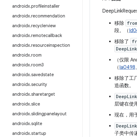
androidx
.
profileinstaller
DeepLinkReque
androidx
.
recommendation
移除
fro
androidx
.
recyclerview
段。（
Id
androidx
.
remotecallback
移除了
f
androidx
.
resourceinspection
DeepLin
androidx
.
room
（仅限 An
androidx
.
room3
（
Ia0498
androidx
.
savedstate
移除了工
androidx
.
security
造函数。
androidx
.
sharetarget
DeepLin
层键在使
androidx
.
slice
androidx
.
slidingpanelayout
现在，用
androidx
.
sqlite
DeepLink
子类中传
androidx
.
startup