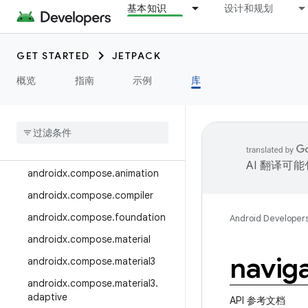
基本知识
设计和规划
androidx.camera.media3
androidx.camera.viewfinder
GET STARTED
JETPACK
androidx.car
概览
指南
示例
库
androidx.car.app
androidx
.
cardview
androidx
.
collection
androidx
.
compose
AI 翻译可
androidx
.
compose
.
animation
androidx
.
compose
.
compiler
androidx
.
compose
.
foundation
Android Developer
androidx
.
compose
.
material
navig
androidx
.
compose
.
material3
androidx
.
compose
.
material3
.
adaptive
API 参考文档