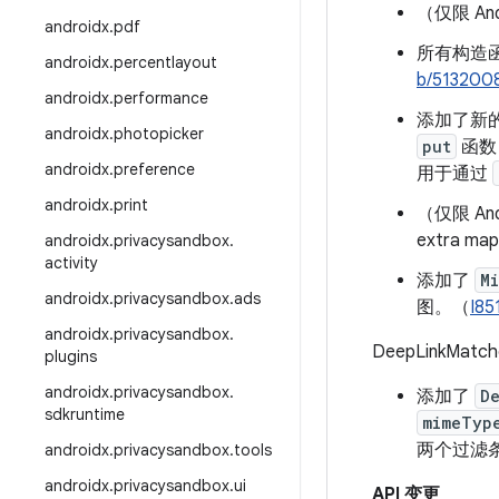
（仅限 A
androidx
.
pdf
所有构造
androidx
.
percentlayout
b/513200
androidx
.
performance
添加了新
androidx
.
photopicker
put
函数
androidx
.
preference
用于通过
androidx
.
print
（仅限 An
extra m
androidx
.
privacysandbox
.
activity
添加了
M
androidx
.
privacysandbox
.
ads
图。（
I85
androidx
.
privacysandbox
.
DeepLinkMatch
plugins
androidx
.
privacysandbox
.
添加了
D
sdkruntime
mimeTyp
两个过滤
androidx
.
privacysandbox
.
tools
androidx
.
privacysandbox
.
ui
API 变更