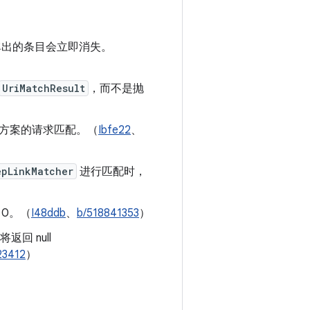
，弹出的条目会立即消失。
UriMatchResult
，而不是抛
s 方案的请求匹配。（
Ibfe22
、
epLinkMatcher
进行匹配时，
）
0。（
I48ddb
、
b/518841353
）
将返回 null
23412
）