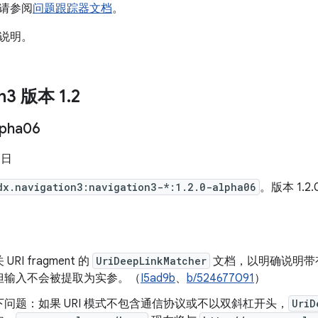
请参阅
问题跟踪器文档
。
说明。
on3 版本 1
.
2
lpha06
 日
dx.navigation3:navigation3-*:1.2.0-alpha06
。版本 1.2.
RI fragment 的
UriDeepLinkMatcher
文档，以明确说明带有通
但输入不会被提取为实参。（
I5ad9b
、
b/524677091
）
问题：如果 URI 模式不包含通信协议或不以双斜杠开头，
UriD