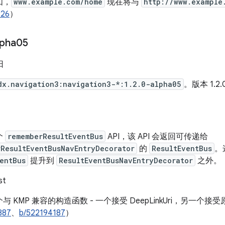
如，
www.example.com/home
现在将与
http://www.example
926
）
lpha05
日
dx.navigation3:navigation3-*:1.2.0-alpha05
。版本 1.2.
个
rememberResultEventBus
API，该 API 会返回可传递给
rResultEventBusNavEntryDecorator
的
ResultEventBus
。
entBus
提升到
ResultEventBusNavEntryDecorator
之外。
st
 KMP 兼容的构造函数 - 一个接受 DeepLinkUri，另一个接受
887
、
b/522194187
）