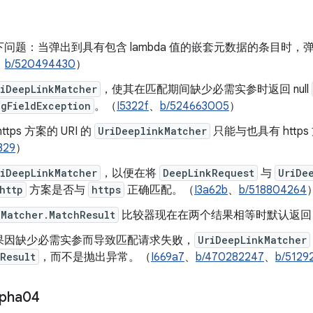
问题：当弹出到具有包含 lambda 值的嵌套元数据的条目时
、
b/520494430
）
riDeepLinkMatcher
，使其在匹配期间缺少必需实参时返回 null
ngFieldException
。（
I5322f
、
b/524663005
）
tps 方案的 URI 的
UriDeeplinkMatcher
只能与也具有 http
329
）
riDeepLinkMatcher
，以便在将
DeepLinkRequest
与
UriDe
http
方案是否与
https
正确匹配。（
I3a62b
、
b/518804264
kMatcher.MatchResult
比较器现在在两个结果相等时默认返回 
果因缺少必需实参而导致匹配请求失败，
UriDeepLinkMatcher
Result
，而不是抛出异常。（
I669a7
、
b/470282247
、
b/5129
lpha04