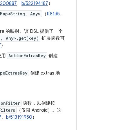
3200887
、
b/522194187
）
Map<String, Any>
（
If81d5
、
a 的映射。该 DSL 提供了一个
g, Any>.get(key)
扩展函数可
7
）
使用
ActionExtrasKey
创建
peExtrasKey
创建 extras 地
ionFilter
函数，以创建按
Filters
（仅限 Android）。这
7
、
b/513191950
）