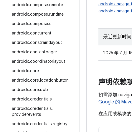
androidx.navigat
androidx
.
compose
.
remote
androidx.navigati
androidx
.
compose
.
runtime
androidx
.
compose
.
ui
androidx
.
concurrent
最近更新时间
androidx
.
constraintlayout
androidx
.
contentpager
2026 年 7 月 1
androidx
.
coordinatorlayout
androidx
.
core
androidx
.
core
.
locationbutton
声明依赖
androidx
.
core
.
uwb
如需添加 navi
androidx
.
credentials
Google 的 Ma
androidx
.
credentials
.
在应用或模块
providerevents
androidx
.
credentials
.
registry