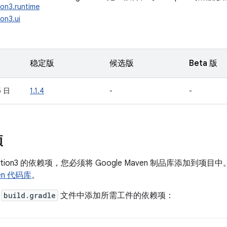
ion3.runtime
on3.ui
稳定版
候选版
Beta 版
5 日
1.1.4
-
-
项
gation3 的依赖项，您必须将 Google Maven 制品库添加到
ven 代码库
。
的
build.gradle
文件中添加所需工件的依赖项：