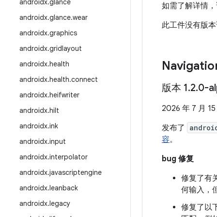
androidx
.
glance
如需了解详情，
androidx
.
glance
.
wear
此工件没有版本
androidx
.
graphics
androidx
.
gridlayout
Navigati
androidx
.
health
androidx
.
health
.
connect
版本 1
.
2
.
0-a
androidx
.
heifwriter
2026 年 7 月 15
androidx
.
hilt
androidx
.
ink
发布了
androi
容
。
androidx
.
input
androidx
.
interpolator
bug 修复
androidx
.
javascriptengine
修复了有关 U
androidx
.
leanback
何输入，
androidx
.
legacy
修复了以下