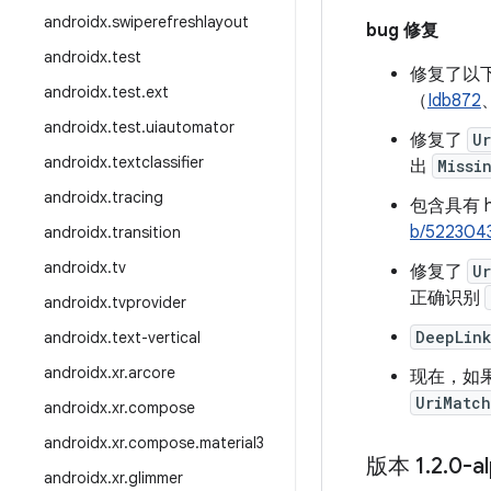
androidx
.
swiperefreshlayout
bug 修复
androidx
.
test
修复了以下
androidx
.
test
.
ext
（
Idb872
androidx
.
test
.
uiautomator
修复了
U
androidx
.
textclassifier
出
Missi
androidx
.
tracing
包含具有 ht
b/522304
androidx
.
transition
androidx
.
tv
修复了
U
正确识别
androidx
.
tvprovider
DeepLin
androidx
.
text-vertical
androidx
.
xr
.
arcore
现在，如
UriMatch
androidx
.
xr
.
compose
androidx
.
xr
.
compose
.
material3
版本 1
.
2
.
0-a
androidx
.
xr
.
glimmer