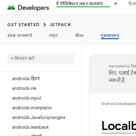
androidx.games
ये ऐप्लिकेशन ज़रूर आज़माएं
डिज
androidx.glance
androidx.glance.wear
GET STARTED
JETPACK
androidx.graphics
खास जानकारी
गाइड
सैंपल
पुस्तकालय
androidx.gridlayout
androidx
.
health
androidx
.
health
.
connect
androidx
.
heif मशीन
लिए, एआई टेक्
androidx
.
हिल्ट
सकती हैं.
androidx
.
ink
androidx
.
input
Android Developer
androidx
.
interplator
androidx
.
Java
Scriptengine
Local
androidx
.
leanback