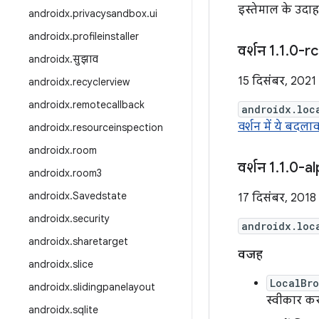
इस्तेमाल के उदा
androidx
.
privacysandbox
.
ui
androidx
.
profileinstaller
वर्शन 1
.
1
.
0-rc
androidx
.
सुझाव
15 दिसंबर, 2021
androidx
.
recyclerview
androidx
.
remotecallback
androidx.loc
वर्शन में ये बदलाव
androidx
.
resourceinspection
androidx
.
room
वर्शन 1
.
1
.
0-al
androidx
.
room3
androidx
.
Savedstate
17 दिसंबर, 2018
androidx
.
security
androidx.loc
androidx
.
sharetarget
वजह
androidx
.
slice
LocalBr
androidx
.
slidingpanelayout
स्वीकार करत
androidx
.
sqlite