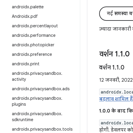
androidx
.
palette
नई समस्या ब
Androidx
.
pdf
androidx
.
percentlayout
ज़्यादा जानकारी
androidx
.
performance
androidx
.
photopicker
वर्शन 1
.
1
.
0
androidx
.
preference
androidx
.
print
वर्शन 1
.
1
.
0
androidx
.
privacysandbox
.
activity
12 जनवरी, 2022
androidx
.
privacysandbox
.
ads
androidx.loc
androidx
.
privacysandbox
.
बदलाव शामिल हैं
plugins
1.0.0 के बाद 
androidx
.
privacysandbox
.
sdkruntime
androidx.loc
androidx
.
privacysandbox
.
tools
होगी. डेवलपर क