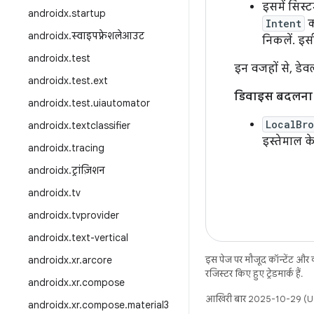
इसमें सिस्
androidx
.
startup
Intent
क
androidx
.
स्वाइपफ़्रेशलेआउट
निकलें. इस
androidx
.
test
इन वजहों से, डेव
androidx
.
test
.
ext
डिवाइस बदलना
androidx
.
test
.
uiautomator
LocalBr
androidx
.
textclassifier
इस्तेमाल 
androidx
.
tracing
androidx
.
ट्रांज़िशन
androidx
.
tv
androidx
.
tvprovider
androidx
.
text-vertical
androidx
.
xr
.
arcore
इस पेज पर मौजूद कॉन्टेंट और
रजिस्टर किए हुए ट्रेडमार्क हैं.
androidx
.
xr
.
compose
आखिरी बार 2025-10-29 (UT
androidx
.
xr
.
compose
.
material3