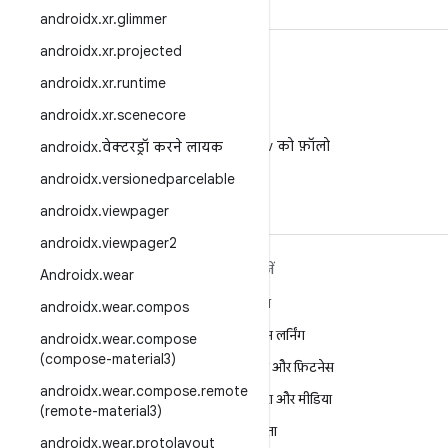
androidx
.
xr
.
glimmer
androidx
.
xr
.
projected
androidx
.
xr
.
runtime
androidx
.
xr
.
scenecore
X
X पर @AndroidDev को फ़ॉलो
androidx
.
वेक्टरड्रॉ करने लायक
करें
androidx
.
versionedparcelable
androidx
.
viewpager
androidx
.
viewpager2
ANDROID के बारे में ज़्यादा
खोजें
Androidx
.
wear
जानें
गेमिंग
androidx
.
wear
.
compos
Android
मशीन लर्निंग
androidx
.
wear
.
compose
Android for Enterprise
(compose-material3)
सेहत और फ़िटनेस
सुरक्षा
androidx
.
wear
.
compose
.
remote
कैमरा और मीडिया
(remote-material3)
सोर्स
निजता
androidx
.
wear
.
protolayout