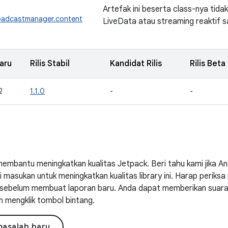
Artefak ini beserta class-nya tida
roadcastmanager.content
LiveData atau streaming reaktif s
aru
Rilis Stabil
Kandidat Rilis
Rilis Beta
2
1.1.0
-
-
embantu meningkatkan kualitas Jetpack. Beri tahu kami jika 
masukan untuk meningkatkan kualitas library ini. Harap periksa
ni sebelum membuat laporan baru. Anda dapat memberikan suar
n mengklik tombol bintang.
masalah baru