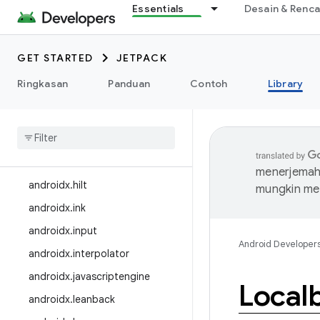
androidx.games
Essentials
Desain & Renc
androidx.glance
androidx.glance.wear
GET STARTED
JETPACK
androidx.graphics
Ringkasan
Panduan
Contoh
Library
androidx.gridlayout
androidx
.
health
androidx
.
health
.
connect
androidx
.
heifwriter
menerjemahk
androidx
.
hilt
mungkin me
androidx
.
ink
androidx
.
input
Android Developer
androidx
.
interpolator
androidx
.
javascriptengine
Local
androidx
.
leanback