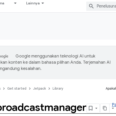
ana
Lainnya
Google menggunakan teknologi AI untuk
an konten ke dalam bahasa pilihan Anda. Terjemahan AI
ngandung kesalahan.
s
Get started
Jetpack
Library
Apakah
broadcastmanager
P