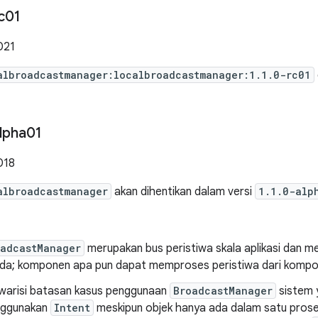
c01
021
albroadcastmanager:localbroadcastmanager:1.1.0-rc01
lpha01
018
albroadcastmanager
akan dihentikan dalam versi
1.1.0-alp
oadcastManager
merupakan bus peristiwa skala aplikasi dan m
Anda; komponen apa pun dapat memproses peristiwa dari kompon
ewarisi batasan kasus penggunaan
BroadcastManager
sistem y
nggunakan
Intent
meskipun objek hanya ada dalam satu prose