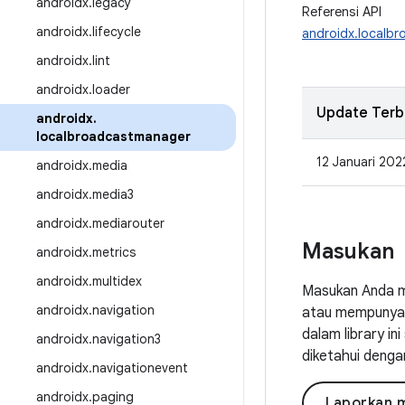
androidx
.
legacy
Referensi API
androidx
.
lifecycle
androidx.localb
androidx
.
lint
androidx
.
loader
Update Terb
androidx
.
localbroadcastmanager
12 Januari 202
androidx
.
media
androidx
.
media3
androidx
.
mediarouter
Masukan
androidx
.
metrics
androidx
.
multidex
Masukan Anda m
androidx
.
navigation
atau mempunyai 
dalam library i
androidx
.
navigation3
diketahui denga
androidx
.
navigationevent
androidx
.
paging
Laporkan 