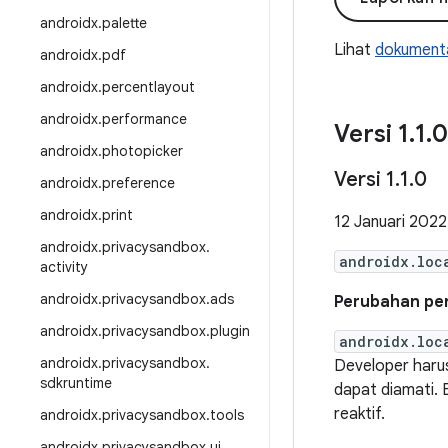
androidx
.
palette
Lihat
dokumenta
androidx
.
pdf
androidx
.
percentlayout
androidx
.
performance
Versi 1
.
1
.
0
androidx
.
photopicker
Versi 1
.
1
.
0
androidx
.
preference
androidx
.
print
12 Januari 2022
androidx
.
privacysandbox
.
androidx.loc
activity
androidx
.
privacysandbox
.
ads
Perubahan pen
androidx
.
privacysandbox
.
plugin
androidx.loc
androidx
.
privacysandbox
.
Developer haru
sdkruntime
dapat diamati. 
reaktif.
androidx
.
privacysandbox
.
tools
androidx
.
privacysandbox
.
ui