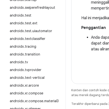
meninggal
androidx
.
swiperefreshlayout
mempertim
androidx
.
test
Hal ini menjadi
androidx
.
test
.
ext
Penggantian
androidx
.
test
.
uiautomator
Anda dap
androidx
.
textclassifier
dapat dia
androidx
.
tracing
atau aliran
androidx
.
transition
androidx
.
tv
androidx
.
tvprovider
androidx
.
text-vertical
androidx
.
xr
.
arcore
Konten dan contoh kode d
androidx
.
xr
.
compose
atau merek dagang terdaft
androidx
.
xr
.
compose
.
material3
Terakhir diperbarui pad
androidx
.
xr
.
glimmer