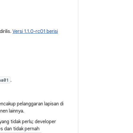
dirilis.
Versi 1.1.0-rc01 berisi
ha01
.
encakup pelanggaran lapisan di
en lainnya.
ang tidak perlu; developer
s dan tidak pernah