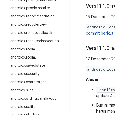
Versi 1
.
1
.
0-r
androidx
.
profileinstaller
androidx
.
recommendation
15 Desember 2
androidx
.
recyclerview
androidx.loc
androidx
.
remotecallback
commit berikut.
androidx
.
resourceinspection
Versi 1
.
1
.
0-a
androidx
.
room
androidx
.
room3
17 Desember 2
androidx
.
savedstate
androidx.loc
androidx
.
security
Alasan
androidx
.
sharetarget
LocalBr
androidx
.
slice
aplikasi 
androidx
.
slidingpanelayout
Bus ini m
androidx
.
sqlite
harus me
androidx
.
startup