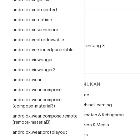
androidx
.
xr
.
projected
androidx
.
xr
.
runtime
androidx
.
xr
.
scenecore
X
androidx
.
vectordrawable
Ikuti @AndroidDev tentang X
androidx
.
versionedparcelable
androidx
.
viewpager
androidx
.
viewpager2
androidx
.
wear
SELENGKAPNYA
TEMUKAN
androidx
.
wear
.
compose
TENTANG ANDROID
Game
androidx
.
wear
.
compose
Android
Machine Learning
(compose-material3)
Android untuk Perusahaan
Kesehatan & Kebugaran
androidx
.
wear
.
compose
.
remote
Keamanan
(remote-material3)
Kamera & Media
Source
androidx
.
wear
.
protolayout
Privasi