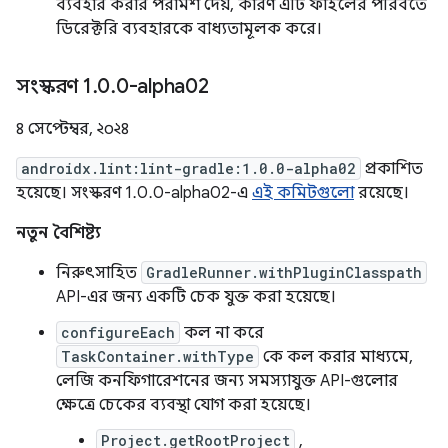
ব্যবহার করার পরামর্শ দেয়, কারণ এটি ফাইলের পরিবর্তে
ডিরেক্টরি ব্যবহারকে বাধ্যতামূলক করে।
সংস্করণ 1
.
0
.
0-alpha02
৪ সেপ্টেম্বর, ২০২৪
androidx.lint:lint-gradle:1.0.0-alpha02
প্রকাশিত
হয়েছে। সংস্করণ 1.0.0-alpha02-এ
এই কমিটগুলো
রয়েছে।
নতুন বৈশিষ্ট্য
নিরুৎসাহিত
GradleRunner.withPluginClasspath
API-এর জন্য একটি চেক যুক্ত করা হয়েছে।
configureEach
কল না করে
TaskContainer.withType
কে কল করার মাধ্যমে,
লেজি কনফিগারেশনের জন্য সমস্যাযুক্ত API-গুলোর
ক্ষেত্রে চেকের ব্যবস্থা যোগ করা হয়েছে।
Project.getRootProject
,