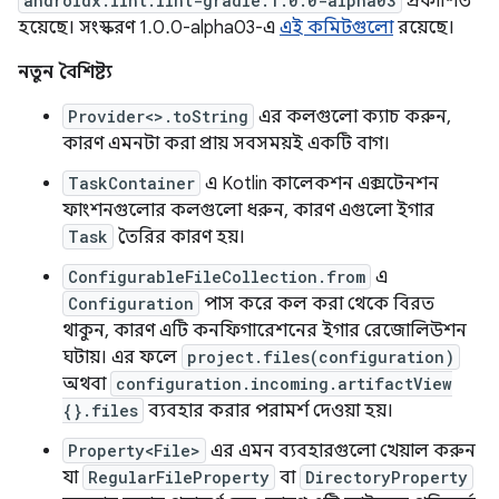
androidx.lint:lint-gradle:1.0.0-alpha03
প্রকাশিত
হয়েছে। সংস্করণ 1.0.0-alpha03-এ
এই কমিটগুলো
রয়েছে।
নতুন বৈশিষ্ট্য
Provider<>.toString
এর কলগুলো ক্যাচ করুন,
কারণ এমনটা করা প্রায় সবসময়ই একটি বাগ।
TaskContainer
এ Kotlin কালেকশন এক্সটেনশন
ফাংশনগুলোর কলগুলো ধরুন, কারণ এগুলো ইগার
Task
তৈরির কারণ হয়।
ConfigurableFileCollection.from
এ
Configuration
পাস করে কল করা থেকে বিরত
থাকুন, কারণ এটি কনফিগারেশনের ইগার রেজোলিউশন
ঘটায়। এর ফলে
project.files(configuration)
অথবা
configuration.incoming.artifactView
{}.files
ব্যবহার করার পরামর্শ দেওয়া হয়।
Property<File>
এর এমন ব্যবহারগুলো খেয়াল করুন
যা
RegularFileProperty
বা
DirectoryProperty