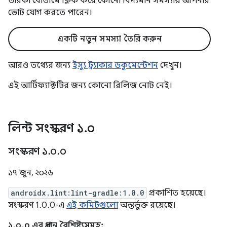
তারকা বোতামে ক্লিক করে কোনো বিদ্যমান সমস্যায় আপনার
ভোট যোগ করতে পারেন।
একটি নতুন সমস্যা তৈরি করুন
আরও তথ্যের জন্য
ইস্যু ট্র্যাকার ডকুমেন্টেশন
দেখুন।
এই আর্টিফ্যাক্টটির জন্য কোনো রিলিজ নোট নেই।
লিন্ট সংস্করণ ১
.
০
সংস্করণ ১
.
০
.
০
১৭ জুন, ২০২৬
androidx.lint:lint-gradle:1.0.0
প্রকাশিত হয়েছে।
সংস্করণ 1.0.0-এ
এই কমিটগুলো
অন্তর্ভুক্ত রয়েছে।
১.০.০ এর প্রধান বৈশিষ্ট্যসমূহ: