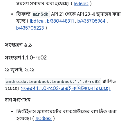
সমস্যা সমাধান করা হয়েছে। (
I636a0
)
ডিফল্ট
minSdk
API 21 থেকে API 23-এ স্থানান্তর করা
হচ্ছে (
Ibdfca
,
b/380448311
,
b/435705964
,
b/435705223
)
সংস্করণ ১
.
১
সংস্করণ 1
.
1
.
0-rc02
২১ জুলাই, ২০২১
androidx.leanback:leanback:1.1.0-rc02
প্রকাশিত
হয়েছে।
সংস্করণ 1.1.0-rc02-এ এই কমিটগুলো রয়েছে।
বাগ সংশোধন
ডিটেইলস ফ্র্যাগমেন্টের ব্যাকগ্রাউন্ডের বাগ ঠিক করা
হয়েছে। (
40d8e3
)