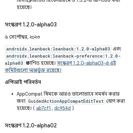
রিসাইক্লারভিউ রিকোয়ারমেন্ট 1.3.2-এ আপডেট করা
হয়েছে।
সংস্করণ 1
.
2
.
0-alpha03
৬ সেপ্টেম্বর, ২০২৩
androidx.leanback:leanback:1.2.0-alpha03
এবং
androidx.leanback:leanback-preference:1.2.0-
alpha03
প্রকাশিত হয়েছে।
সংস্করণ 1.2.0-alpha03-এ এই
কমিটগুলো অন্তর্ভুক্ত রয়েছে।
এপিআই পরিবর্তন
AppCompat থিমকে আরও ভালোভাবে সমর্থন করার
জন্য
GuidedActionAppCompatEditText
যোগ করা
হয়েছে। (
ab7cf1
,
dc954d
)
সংস্করণ 1
.
2
.
0-alpha02