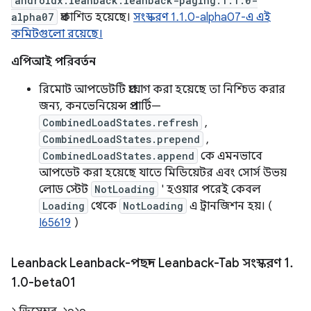
androidx.leanback:leanback-paging:1.1.0-
alpha07
প্রকাশিত হয়েছে।
সংস্করণ 1.1.0-alpha07-এ এই
কমিটগুলো রয়েছে।
এপিআই পরিবর্তন
রিমোট আপডেটটি প্রয়োগ করা হয়েছে তা নিশ্চিত করার
জন্য, কনভেনিয়েন্স প্রপার্টি—
CombinedLoadStates.refresh
,
CombinedLoadStates.prepend
,
CombinedLoadStates.append
কে এমনভাবে
আপডেট করা হয়েছে যাতে মিডিয়েটর এবং সোর্স উভয়
লোড স্টেট
NotLoading
' হওয়ার পরেই কেবল
Loading
থেকে
NotLoading
এ ট্রানজিশন হয়। (
I65619
)
Leanback Leanback-পছন্দ Leanback-Tab সংস্করণ 1
.
1
.
0-beta01