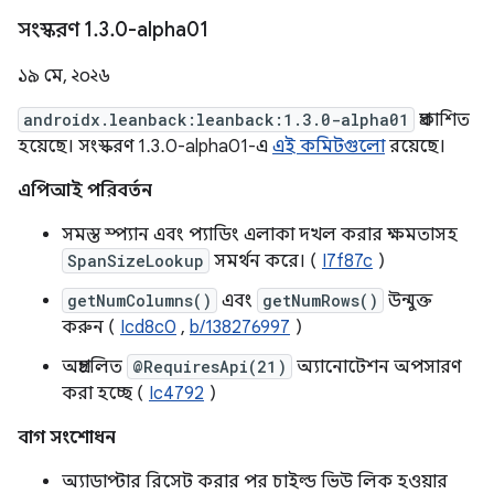
সংস্করণ 1
.
3
.
0-alpha01
১৯ মে, ২০২৬
androidx.leanback:leanback:1.3.0-alpha01
প্রকাশিত
হয়েছে। সংস্করণ 1.3.0-alpha01-এ
এই কমিটগুলো
রয়েছে।
এপিআই পরিবর্তন
সমস্ত স্প্যান এবং প্যাডিং এলাকা দখল করার ক্ষমতাসহ
SpanSizeLookup
সমর্থন করে। (
I7f87c
)
getNumColumns()
এবং
getNumRows()
উন্মুক্ত
করুন (
Icd8c0
,
b/138276997
)
অপ্রচলিত
@RequiresApi(21)
অ্যানোটেশন অপসারণ
করা হচ্ছে (
Ic4792
)
বাগ সংশোধন
অ্যাডাপ্টার রিসেট করার পর চাইল্ড ভিউ লিক হওয়ার