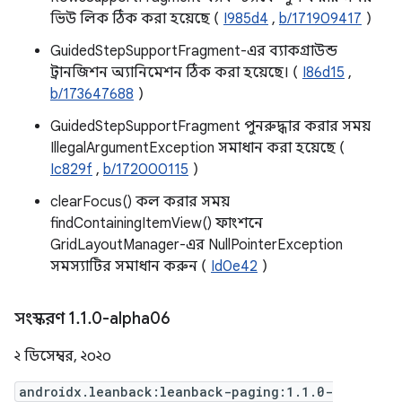
ভিউ লিক ঠিক করা হয়েছে (
I985d4
,
b/171909417
)
GuidedStepSupportFragment-এর ব্যাকগ্রাউন্ড
ট্রানজিশন অ্যানিমেশন ঠিক করা হয়েছে। (
I86d15
,
b/173647688
)
GuidedStepSupportFragment পুনরুদ্ধার করার সময়
IllegalArgumentException সমাধান করা হয়েছে (
Ic829f
,
b/172000115
)
clearFocus() কল করার সময়
findContainingItemView() ফাংশনে
GridLayoutManager-এর NullPointerException
সমস্যাটির সমাধান করুন (
Id0e42
)
সংস্করণ 1
.
1
.
0-alpha06
২ ডিসেম্বর, ২০২০
androidx.leanback:leanback-paging:1.1.0-