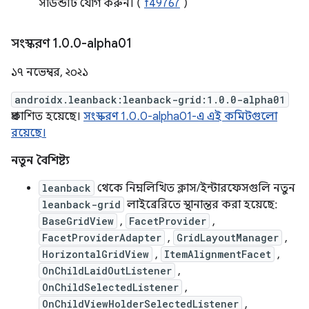
সাউন্ডটি যোগ করুন। (
f49767
)
সংস্করণ 1
.
0
.
0-alpha01
১৭ নভেম্বর, ২০২১
androidx.leanback:leanback-grid:1.0.0-alpha01
প্রকাশিত হয়েছে।
সংস্করণ 1.0.0-alpha01-এ এই কমিটগুলো
রয়েছে।
নতুন বৈশিষ্ট্য
leanback
থেকে নিম্নলিখিত ক্লাস/ইন্টারফেসগুলি নতুন
leanback-grid
লাইব্রেরিতে স্থানান্তর করা হয়েছে:
BaseGridView
,
FacetProvider
,
FacetProviderAdapter
,
GridLayoutManager
,
HorizontalGridView
,
ItemAlignmentFacet
,
OnChildLaidOutListener
,
OnChildSelectedListener
,
OnChildViewHolderSelectedListener
,