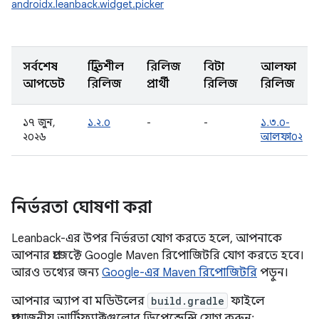
androidx.leanback.widget.picker
সর্বশেষ
স্থিতিশীল
রিলিজ
বিটা
আলফা
আপডেট
রিলিজ
প্রার্থী
রিলিজ
রিলিজ
১৭ জুন,
১.২.০
-
-
১.৩.০-
২০২৬
আলফা০২
নির্ভরতা ঘোষণা করা
Leanback-এর উপর নির্ভরতা যোগ করতে হলে, আপনাকে
আপনার প্রজেক্টে Google Maven রিপোজিটরি যোগ করতে হবে।
আরও তথ্যের জন্য
Google-এর Maven রিপোজিটরি
পড়ুন।
আপনার অ্যাপ বা মডিউলের
build.gradle
ফাইলে
প্রয়োজনীয় আর্টিফ্যাক্টগুলোর ডিপেন্ডেন্সি যোগ করুন: