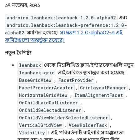
১৭ নভেম্বর, ২০২১
androidx.leanback:leanback:1.2.0-alpha02
এবং
androidx.leanback:leanback-preference:1.2.0-
alpha02
প্রকাশিত হয়েছে।
সংস্করণ 1.2.0-alpha02-এ এই
কমিটগুলো অন্তর্ভুক্ত রয়েছে।
নতুন বৈশিষ্ট্য
leanback
থেকে নিম্নলিখিত ক্লাস/ইন্টারফেসগুলি নতুন
leanback-grid
লাইব্রেরিতে স্থানান্তর করা হয়েছে:
BaseGridView
,
FacetProvider
,
FacetProviderAdapter
,
GridLayoutManager
,
HorizontalGridView
,
ItemAlignmentFacet
,
OnChildLaidOutListener
,
OnChildSelectedListener
,
OnChildViewHolderSelectedListener
,
VerticalGridView
,
ViewHolderTask
,
Visibility
। এই পরিবর্তনটি বাইনারি সামঞ্জস্যতা