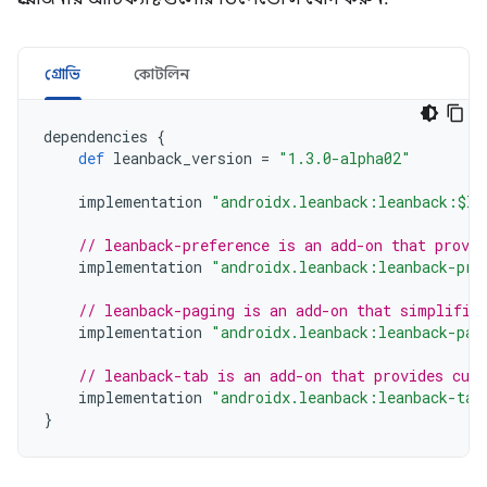
গ্রোভি
কোটলিন
dependencies
{
def
leanback_version
=
"1.3.0-alpha02"
implementation
"androidx.leanback:leanback:$le
// leanback-preference is an add-on that provi
implementation
"androidx.leanback:leanback-pre
// leanback-paging is an add-on that simplifie
implementation
"androidx.leanback:leanback-pag
// leanback-tab is an add-on that provides cus
implementation
"androidx.leanback:leanback-tab
}