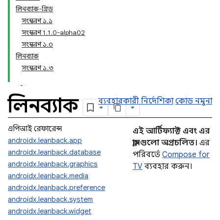
লিনব্যাক-গ্রিড
সংস্করণ ১.১
সংস্করণ 1.1.0-alpha02
সংস্করণ ১.০
লিনব্যাক
সংস্করণ ১.৩
লিনব্যাক
ব্যবহারকারী নির্দেশিকা
কোড নমুনা
এপিআই রেফারেন্স
এই আর্টিফ্যাক্ট এবং এর
androidx.leanback.app
ক্লাসগুলো অপ্রচলিত।
এর
androidx.leanback.database
পরিবর্তে
Compose for
androidx.leanback.graphics
TV
ব্যবহার করুন।
androidx.leanback.media
androidx.leanback.preference
androidx.leanback.system
androidx.leanback.widget