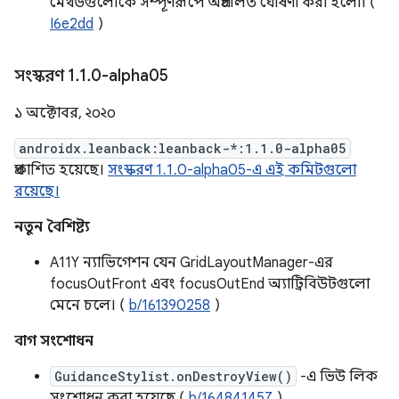
মেথডগুলোকে সম্পূর্ণরূপে অপ্রচলিত ঘোষণা করা হলো। (
I6e2dd
)
সংস্করণ 1
.
1
.
0-alpha05
১ অক্টোবর, ২০২০
androidx.leanback:leanback-*:1.1.0-alpha05
প্রকাশিত হয়েছে।
সংস্করণ 1.1.0-alpha05-এ এই কমিটগুলো
রয়েছে।
নতুন বৈশিষ্ট্য
A11Y ন্যাভিগেশন যেন GridLayoutManager-এর
focusOutFront এবং focusOutEnd অ্যাট্রিবিউটগুলো
মেনে চলে। (
b/161390258
)
বাগ সংশোধন
GuidanceStylist.onDestroyView()
-এ ভিউ লিক
সংশোধন করা হয়েছে (
b/164841457
)