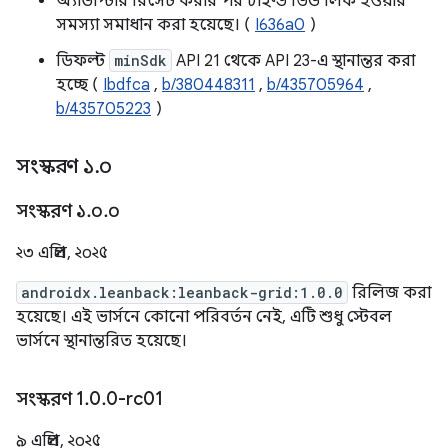
অ্যাডাপ্টার রিসেট করার পর চাইল্ড ভিউ লিক হওয়ার
সমস্যা সমাধান করা হয়েছে। (
I636a0
)
ডিফল্ট
minSdk
API 21 থেকে API 23-এ স্থানান্তর করা
হচ্ছে (
Ibdfca
,
b/380448311
,
b/435705964
,
b/435705223
)
সংস্করণ ১
.
০
সংস্করণ ১
.
০
.
০
২৩ এপ্রিল, ২০২৫
androidx.leanback:leanback-grid:1.0.0
রিলিজ করা
হয়েছে। এই ভার্সনে কোনো পরিবর্তন নেই, এটি শুধু স্টেবল
ভার্সনে স্থানান্তরিত হয়েছে।
সংস্করণ 1
.
0
.
0-rc01
৯ এপ্রিল, ২০২৫