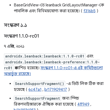
BaseGridView-তে leanback GridLayoutManager-কে
পাবলিক এবং বিনিময়যোগ্য করা হয়েছে। (
f316b5
)
সংস্করণ ১
.
১
সংস্করণ 1
.
1
.
0-rc01
৭ এপ্রিল, ২০২১
androidx.leanback:leanback:1.1.0-rc01
এবং
androidx.leanback:leanback-preference:1.1.0-
rc01
প্রকাশিত হয়েছে।
সংস্করণ 1.1.0-rc01-এ এই কমিটগুলো
অন্তর্ভুক্ত রয়েছে।
SearchSupportFragment()
-এ ভিউ লিক ঠিক করা
হয়েছে (
6c47a1
,
b/171909417
)
SearchSupportFragment
জন্য স্পিচ
রিকগনাইজারকে ঐচ্ছিক করা হয়েছে (
4ff949
,