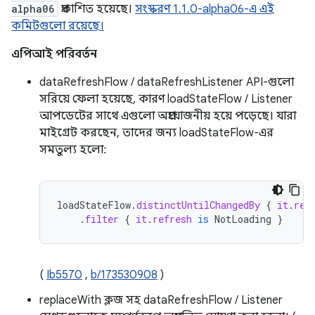
alpha06
প্রকাশিত হয়েছে।
সংস্করণ 1.1.0-alpha06-এ এই
কমিটগুলো রয়েছে।
এপিআই পরিবর্তন
dataRefreshFlow / dataRefreshListener API-গুলো
সরিয়ে ফেলা হয়েছে, কারণ loadStateFlow / Listener
আপডেটের সাথে এগুলো অপ্রয়োজনীয় হয়ে পড়েছে। যারা
মাইগ্রেট করছেন, তাদের জন্য loadStateFlow-এর
সমতুল্য হলো:
loadStateFlow
.
distinctUntilChangedBy
{
it
.
ref
.
filter
{
it
.
refresh
is
NotLoading
}
(
Ib5570
,
b/173530908
)
replaceWith ক্লজ সহ dataRefreshFlow / Listener