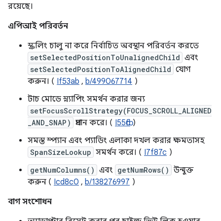
রয়েছে।
এপিআই পরিবর্তন
স্ক্রলিং চালু না করে নির্বাচিত অবস্থান পরিবর্তন করতে
setSelectedPositionToUnalignedChild
এবং
setSelectedPositionToAlignedChild
যোগ
করুন। (
If53ab
,
b/499067714
)
টাচ মোডে স্ন্যাপিং সমর্থন করার জন্য
setFocusScrollStrategy(FOCUS_SCROLL_ALIGNED
_AND_SNAP)
প্রদান করে। (
I55fbc
)
সমস্ত স্প্যান এবং প্যাডিং এলাকা দখল করার ক্ষমতাসহ
SpanSizeLookup
সমর্থন করে। (
I7f87c
)
getNumColumns()
এবং
getNumRows()
উন্মুক্ত
করুন (
Icd8c0
,
b/138276997
)
বাগ সংশোধন