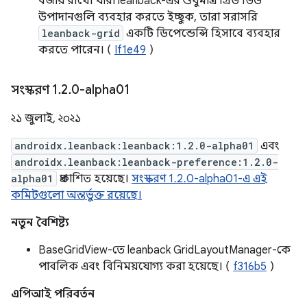
বজায় রাখে। যারা leanback-এর শুধুমাত্র গ্রিড ভিউ
উপাদানগুলি ব্যবহার করতে ইচ্ছুক, তারা সরাসরি
leanback-grid
একটি ডিপেন্ডেন্সি হিসাবে ব্যবহার
করতে পারেন। (
If1e49
)
সংস্করণ 1
.
2
.
0-alpha01
২১ জুলাই, ২০২১
androidx.leanback:leanback:1.2.0-alpha01
এবং
androidx.leanback:leanback-preference:1.2.0-
alpha01
প্রকাশিত হয়েছে।
সংস্করণ 1.2.0-alpha01-এ এই
কমিটগুলো অন্তর্ভুক্ত রয়েছে।
নতুন বৈশিষ্ট্য
BaseGridView-তে leanback GridLayoutManager-কে
পাবলিক এবং বিনিময়যোগ্য করা হয়েছে। (
f316b5
)
এপিআই পরিবর্তন