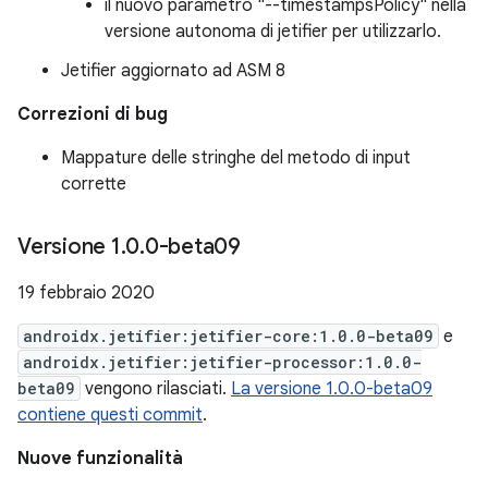
il nuovo parametro "--timestampsPolicy" nella
versione autonoma di jetifier per utilizzarlo.
Jetifier aggiornato ad ASM 8
Correzioni di bug
Mappature delle stringhe del metodo di input
corrette
Versione 1
.
0
.
0-beta09
19 febbraio 2020
androidx.jetifier:jetifier-core:1.0.0-beta09
e
androidx.jetifier:jetifier-processor:1.0.0-
beta09
vengono rilasciati.
La versione 1.0.0-beta09
contiene questi commit
.
Nuove funzionalità