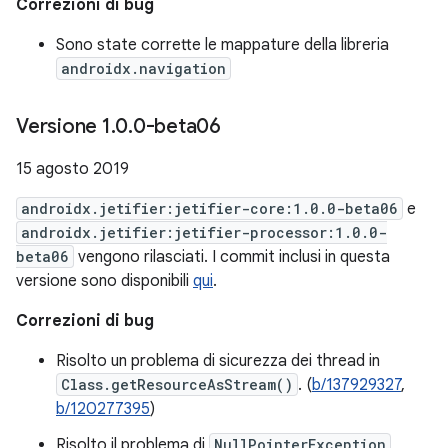
Correzioni di bug
Sono state corrette le mappature della libreria
androidx.navigation
Versione 1
.
0
.
0-beta06
15 agosto 2019
androidx.jetifier:jetifier-core:1.0.0-beta06
e
androidx.jetifier:jetifier-processor:1.0.0-
beta06
vengono rilasciati. I commit inclusi in questa
versione sono disponibili
qui
.
Correzioni di bug
Risolto un problema di sicurezza dei thread in
Class.getResourceAsStream()
. (
b/137929327
,
b/120277395
)
Risolto il problema di
NullPointerException