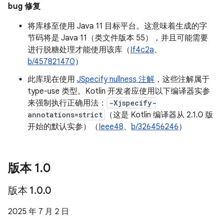
bug 修复
将库移至使用 Java 11 目标平台。这意味着生成的字
节码将是 Java 11（类文件版本 55），并且可能需要
进行脱糖处理才能使用该库（
If4c2a
、
b/457821470
）
此库现在使用
JSpecify nullness 注解
，这些注解属于
type-use 类型。Kotlin 开发者应使用以下编译器实参
来强制执行正确用法：
-Xjspecify-
annotations=strict
（这是 Kotlin 编译器从 2.1.0 版
开始的默认实参）（
Ieee48
、
b/326456246
）
版本 1
.
0
版本 1
.
0
.
0
2025 年 7 月 2 日