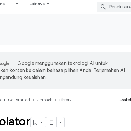
ana
Lainnya
Google menggunakan teknologi AI untuk
an konten ke dalam bahasa pilihan Anda. Terjemahan AI
ngandung kesalahan.
s
Get started
Jetpack
Library
Apakah
olator