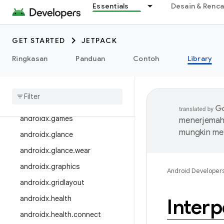
Essentials
Desain & Renc
androidx.drawerlayout
androidx.dynamicanimation
androidx.emoji
GET STARTED
JETPACK
androidx.emoji2
Ringkasan
Panduan
Contoh
Library
androidx
.
enterprise
androidx
.
exifinterface
androidx
.
fragment
androidx
.
games
menerjemahk
mungkin me
androidx
.
glance
androidx
.
glance
.
wear
androidx
.
graphics
Android Developer
androidx
.
gridlayout
androidx
.
health
Interp
androidx
.
health
.
connect