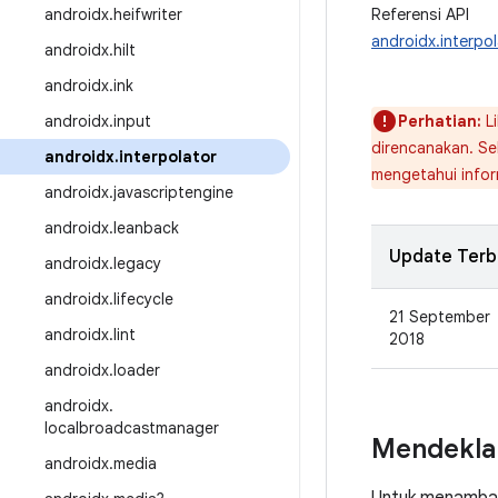
androidx
.
heifwriter
Referensi API
androidx.interpol
androidx
.
hilt
androidx
.
ink
androidx
.
input
Perhatian:
Li
direncanakan. S
androidx
.
interpolator
mengetahui infor
androidx
.
javascriptengine
androidx
.
leanback
Update Terb
androidx
.
legacy
androidx
.
lifecycle
21 September
androidx
.
lint
2018
androidx
.
loader
androidx
.
localbroadcastmanager
Mendekla
androidx
.
media