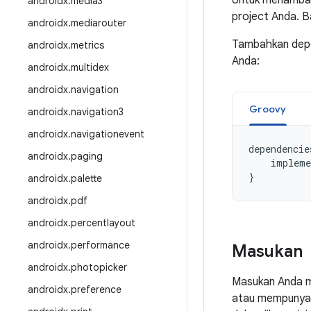
Untuk menambah
androidx
.
media3
project Anda. 
androidx
.
mediarouter
Tambahkan depen
androidx
.
metrics
Anda:
androidx
.
multidex
androidx
.
navigation
Groovy
androidx
.
navigation3
androidx
.
navigationevent
dependencie
androidx
.
paging
impleme
}
androidx
.
palette
androidx
.
pdf
androidx
.
percentlayout
androidx
.
performance
Masukan
androidx
.
photopicker
Masukan Anda m
androidx
.
preference
atau mempunyai 