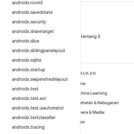
androidx
.
room3
androidx
.
savedstate
androidx
.
security
X
androidx
.
sharetarget
Ikuti @AndroidDev tentang X
androidx
.
slice
androidx
.
slidingpanelayout
androidx
.
sqlite
androidx
.
startup
SELENGKAPNYA
TEMUKAN
TENTANG ANDROID
androidx
.
swiperefreshlayout
Game
androidx
.
test
Android
Machine Learning
androidx
.
test
.
ext
Android untuk Perusahaan
Kesehatan & Kebugaran
androidx
.
test
.
uiautomator
Keamanan
Kamera & Media
androidx
.
textclassifier
Source
Privasi
androidx
.
tracing
Berita
5G