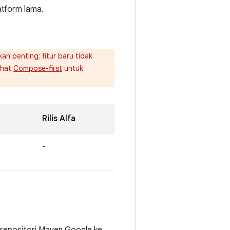
atform lama.
n penting; fitur baru tidak
ihat
Compose-first
untuk
Rilis Alfa
-