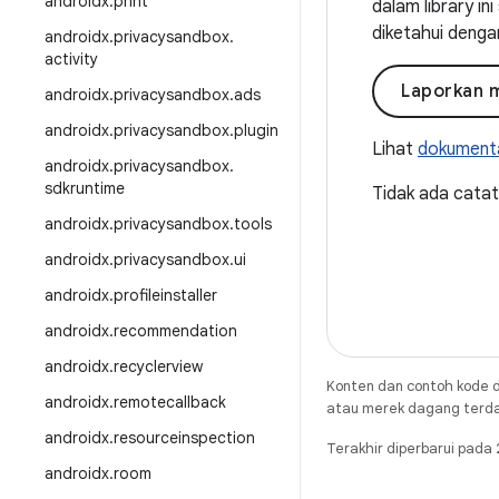
androidx
.
print
dalam library i
diketahui denga
androidx
.
privacysandbox
.
activity
Laporkan 
androidx
.
privacysandbox
.
ads
androidx
.
privacysandbox
.
plugin
Lihat
dokumenta
androidx
.
privacysandbox
.
sdkruntime
Tidak ada catatan
androidx
.
privacysandbox
.
tools
androidx
.
privacysandbox
.
ui
androidx
.
profileinstaller
androidx
.
recommendation
androidx
.
recyclerview
Konten dan contoh kode d
androidx
.
remotecallback
atau merek dagang terdaft
androidx
.
resourceinspection
Terakhir diperbarui pad
androidx
.
room