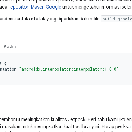
kan dependensi pada Interpolator, Anda harus menambahkan 
Baca
repositori Maven Google
untuk mengetahui informasi sele
densi untuk artefak yang diperlukan dalam file
build.gradl
Kotlin
s
{
ntation
"androidx.interpolator:interpolator:1.0.0"
embantu meningkatkan kualitas Jetpack. Beri tahu kami jika 
masukan untuk meningkatkan kualitas library ini. Harap periksa