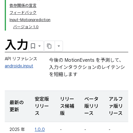
依存関係の宣言
フィードバック
Input-Motionprediction
バージョン 1.0
入力
API リファレンス
今後の MotionEvents を予測して、
androidx.input
入力インタラクションのレイテンシ
を短縮します
安定版
リリー
ベータ
アルフ
最新の
リリー
ス候補
版リリ
ァ版リ
更新
ス
版
ース
リース
2025 年
1.0.0
-
-
-