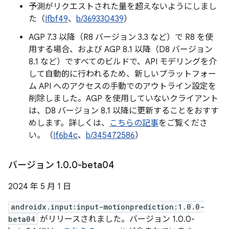
予測がリクエストされた量を超えないようにしまし
た（
Ifbf49
、
b/369330439
）
AGP 7.3 以降（R8 バージョン 3.3 など）で R8 を使
用する場合、および AGP 8.1 以降（D8 バージョン
8.1 など）ですべてのビルドで、API モデリングを介
して自動的に行われるため、新しいプラットフォー
ム API へのアクセスの手動でのアウトライン設定を
削除しました。AGP を使用していないクライアント
は、D8 バージョン 8.1 以降に更新することをおすす
めします。詳しくは、
こちらの記事
をご覧くださ
い。（
If6b4c
、
b/345472586
）
バージョン 1
.
0
.
0-beta04
2024 年 5 月 1 日
androidx.input:input-motionprediction:1.0.0-
beta04
がリリースされました。バージョン 1.0.0-