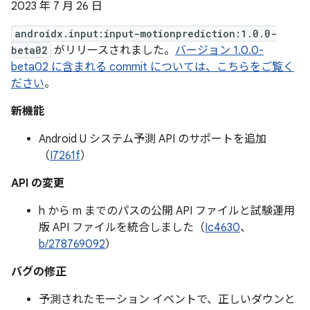
2023 年 7 月 26 日
androidx.input:input-motionprediction:1.0.0-
beta02
がリリースされました。
バージョン 1.0.0-
beta02 に含まれる commit については、こちらをご覧く
ださい
。
新機能
Android U システム予測 API のサポートを追加
（
I7261f
）
API の変更
h から m までのパスの公開 API ファイルと試験運用
版 API ファイルを統合しました（
Ic4630
、
b/278769092
）
バグの修正
予測されたモーション イベントで、正しいダウンと