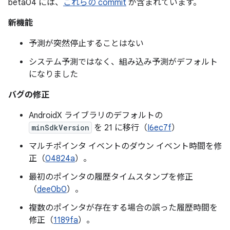
beta04 には、
これらの commit
が含まれています。
新機能
予測が突然停止することはない
システム予測ではなく、組み込み予測がデフォルト
になりました
バグの修正
AndroidX ライブラリのデフォルトの
minSdkVersion
を 21 に移行（
I6ec7f
）
マルチポインタ イベントのダウン イベント時間を修
正（
04824a
）。
最初のポインタの履歴タイムスタンプを修正
（
dee0b0
）。
複数のポインタが存在する場合の誤った履歴時間を
修正（
1189fa
）。