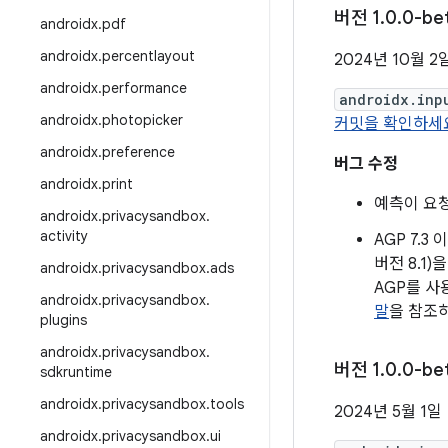
버전 1
.
0
.
0-be
androidx
.
pdf
androidx
.
percentlayout
2024년 10월 2
androidx
.
performance
androidx.inp
androidx
.
photopicker
커밋을 확인하세
androidx
.
preference
버그 수정
androidx
.
print
예측이 요청
androidx
.
privacysandbox
.
activity
AGP 7.3
버전 8.1
androidx
.
privacysandbox
.
ads
AGP를 사
androidx
.
privacysandbox
.
말
을 참조하
plugins
androidx
.
privacysandbox
.
버전 1
.
0
.
0-be
sdkruntime
androidx
.
privacysandbox
.
tools
2024년 5월 1일
androidx
.
privacysandbox
.
ui