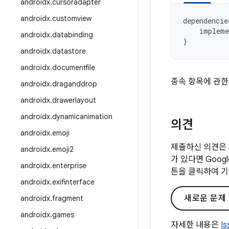
androidx
.
cursoradapter
androidx
.
customview
dependencie
impleme
androidx
.
databinding
}
androidx
.
datastore
androidx
.
documentfile
종속 항목에 관한
androidx
.
draganddrop
androidx
.
drawerlayout
androidx
.
dynamicanimation
의견
androidx
.
emoji
제출하신 의견은 
androidx
.
emoji2
가 있다면 Goo
androidx
.
enterprise
튼을 클릭하여 기
androidx
.
exifinterface
새로운 문제
androidx
.
fragment
androidx
.
games
자세한 내용은
I