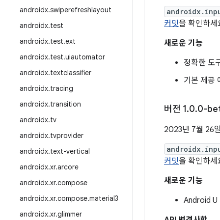
androidx
.
swiperefreshlayout
androidx.inp
커밋
을 확인하세
androidx
.
test
androidx
.
test
.
ext
새로운 기능
androidx
.
test
.
uiautomator
정확한 도구
androidx
.
textclassifier
기본 제공 
androidx
.
tracing
androidx
.
transition
버전 1
.
0
.
0-be
androidx
.
tv
2023년 7월 26
androidx
.
tvprovider
androidx.inp
androidx
.
text-vertical
커밋
을 확인하세
androidx
.
xr
.
arcore
새로운 기능
androidx
.
xr
.
compose
androidx
.
xr
.
compose
.
material3
Android
androidx
.
xr
.
glimmer