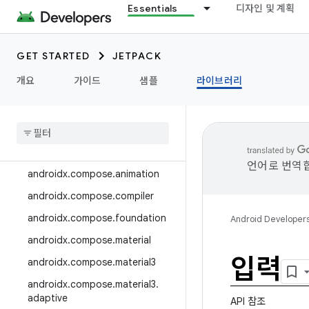
Essentials
디자인 및 계획
androidx.camera.media3
androidx.camera.viewfinder
GET STARTED
JETPACK
androidx.car
개요
가이드
샘플
라이브러리
androidx.car.app
androidx
.
cardview
androidx
.
collection
androidx
.
compose
언어로 번역합
androidx
.
compose
.
animation
androidx
.
compose
.
compiler
androidx
.
compose
.
foundation
Android Developer
androidx
.
compose
.
material
입력
androidx
.
compose
.
material3
androidx
.
compose
.
material3
.
adaptive
API 참조