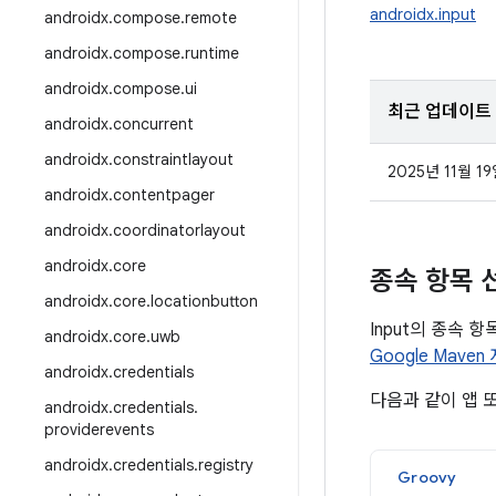
androidx.input
androidx
.
compose
.
remote
androidx
.
compose
.
runtime
androidx
.
compose
.
ui
최근 업데이트
androidx
.
concurrent
androidx
.
constraintlayout
2025년 11월 1
androidx
.
contentpager
androidx
.
coordinatorlayout
androidx
.
core
종속 항목 
androidx
.
core
.
locationbutton
Input의 종속 
androidx
.
core
.
uwb
Google Mave
androidx
.
credentials
다음과 같이 앱 
androidx
.
credentials
.
providerevents
androidx
.
credentials
.
registry
Groovy