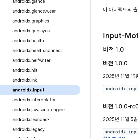
androidx
.
glance
이 아티팩트의 출
androidx
.
glance
.
wear
androidx
.
graphics
androidx
.
gridlayout
Input-Mot
androidx
.
health
버전 1
.
0
androidx
.
health
.
connect
androidx
.
heifwriter
버전 1
.
0
.
0
androidx
.
hilt
2025년 11월 19
androidx
.
ink
androidx.inp
androidx
.
input
androidx
.
interpolator
버전 1
.
0
.
0-rc
androidx
.
javascriptengine
2025년 11월 5일
androidx
.
leanback
androidx
.
legacy
androidx.inp