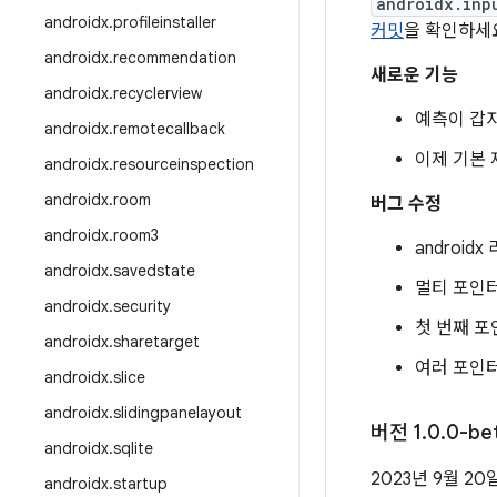
androidx.inp
androidx
.
profileinstaller
커밋
을 확인하세
androidx
.
recommendation
새로운 기능
androidx
.
recyclerview
예측이 갑
androidx
.
remotecallback
이제 기본 
androidx
.
resourceinspection
androidx
.
room
버그 수정
androidx
.
room3
androi
androidx
.
savedstate
멀티 포인터
androidx
.
security
첫 번째 포
androidx
.
sharetarget
여러 포인터
androidx
.
slice
androidx
.
slidingpanelayout
버전 1
.
0
.
0-be
androidx
.
sqlite
2023년 9월 20
androidx
.
startup