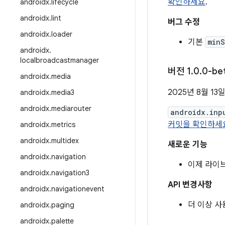
확인하세요
.
androidx
.
lifecycle
androidx
.
lint
버그 수정
androidx
.
loader
기본
min
androidx
.
localbroadcastmanager
버전 1
.
0
.
0-be
androidx
.
media
2025년 8월 13
androidx
.
media3
androidx
.
mediarouter
androidx.inp
커밋을 확인하세
androidx
.
metrics
androidx
.
multidex
새로운 기능
androidx
.
navigation
이제 라이브
androidx
.
navigation3
API 변경사항
androidx
.
navigationevent
더 이상 
androidx
.
paging
androidx
.
palette