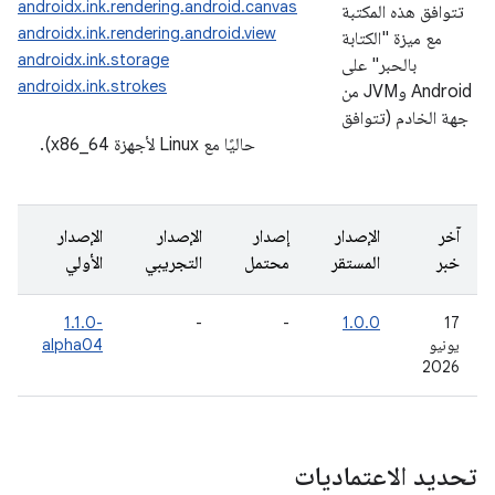
androidx.ink.rendering.android.canvas
تتوافق هذه المكتبة
androidx.ink.rendering.android.view
مع ميزة "الكتابة
androidx.ink.storage
بالحبر" على
androidx.ink.strokes
Android وJVM من
جهة الخادم (تتوافق
حاليًا مع Linux لأجهزة x86_64).
آخر
الإصدار
إصدار
الإصدار
الإصدار
خبر
المستقر
محتمل
التجريبي
الأولي
‎1.1.0-
-
-
1.0.0
‫17
يونيو
alpha04
2026
تحديد الاعتماديات