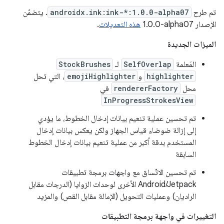
تم طرح
androidx.ink:ink-*:1.0.0-alpha07
. يتضمّن
الإصدار ‎1.0.0-alpha07
هذه التعديلات
.
الميزات الجديدة
المَعلمة
SelfOverlap
لـ
StockBrushes
highlighter
و
emojiHighlighter
، التي تحل
محل
rendererFactory
في
InProgressStrokesView
تم تحسين عملية تنعيم بيانات إدخال الخطوط، ما يؤدي
إلى إزالة ضوضاء قياس الجهاز ولكن يعكس بيانات إدخال
المستخدم بدقة أكبر من عملية تنعيم بيانات إدخال الخطوط
السابقة
تم تحسين الاتّساق مع واجهات برمجة تطبيقات
Android/Jetpack الأخرى لوحدات الزوايا (الدرجات مقابل
الراديان) وعمليات التحويل (الإمالة مقابل القص) والمزيد
التغييرات في واجهة برمجة التطبيقات