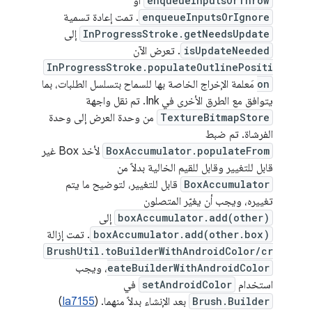
enqueueInputsOrThrow
أو
enqueueInputsOrIgnore
. تمت إعادة تسمية
InProgressStroke.getNeedsUpdate
إلى
isUpdateNeeded
. تعرض الآن
InProgressStroke.populateOutlinePositi
on
مَعلمة الإخراج الخاصة بها للسماح بتسلسل الطلبات، بما
يتوافق مع الطرق الأخرى في Ink. تم نقل واجهة
TextureBitmapStore
من وحدة العرض إلى وحدة
الفرشاة. تم ضبط
BoxAccumulator.populateFrom
لأخذ Box غير
قابل للتغيير وقابل للقيم الخالية بدلاً من
BoxAccumulator
قابل للتغيير، لتوضيح ما يتم
تغييره، ويجب أن يغيّر المتصلون
boxAccumulator.add(other)
إلى
boxAccumulator.add(other.box)
. تمت إزالة
BrushUtil.toBuilderWithAndroidColor/cr
eateBuilderWithAndroidColor
، ويجب
استخدام
setAndroidColor
في
Brush.Builder
بعد الإنشاء بدلاً منهما. (
Ia7155
)