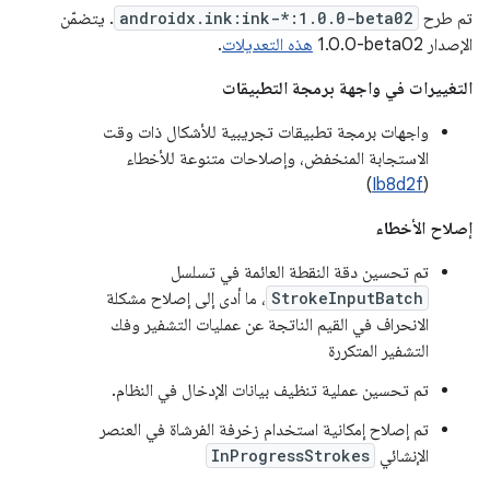
تم طرح
androidx.ink:ink-*:1.0.0-beta02
. يتضمّن
الإصدار ‎1.0.0-beta02
هذه التعديلات
.
التغييرات في واجهة برمجة التطبيقات
واجهات برمجة تطبيقات تجريبية للأشكال ذات وقت
الاستجابة المنخفض، وإصلاحات متنوعة للأخطاء
)
Ib8d2f
(
إصلاح الأخطاء
تم تحسين دقة النقطة العائمة في تسلسل
StrokeInputBatch
، ما أدى إلى إصلاح مشكلة
الانحراف في القيم الناتجة عن عمليات التشفير وفك
التشفير المتكررة
تم تحسين عملية تنظيف بيانات الإدخال في النظام.
تم إصلاح إمكانية استخدام زخرفة الفرشاة في العنصر
الإنشائي
InProgressStrokes