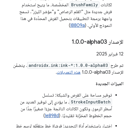
لكائنات
BrushFamily
المخصّصة، ما يتيح استخدام
فرش جديدة مثل "القلم الرصاص" و"مؤشر الليزر". تسمح
واجهة برمجة التطبيقات بتحميل الفرش المحدّدة في هذا
النموذج الأولي. (
I8809a
)
الإصدار ‎1
0-alpha03
.
0
.
‫12 فبراير 2025
تم طرح
androidx.ink:ink-*:1.0.0-alpha03
. يتضمّن
الإصدار ‎1.0.0-alpha03
هذه التعديلات
.
الميزات الجديدة
توفير مساحة على القرص والشبكة: تسلسل
StrokeInputBatch
، ما يؤدي إلى توفير العديد من
أسطر الرموز، وتكون الكائنات الناتجة جزءًا صغيرًا جدًا من
حجم الخطوط المخزّنة تقليديًا. (
Ie898d
)
اختيار باستخدام أداة التحديد: فرشاة خط متقطّع لرسم خط