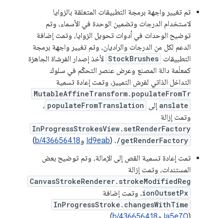
تم تغيير واجهة برمجة التطبيقات المتعلقة بالزوايا
لاستخدام الدرجات وتضمين الوحدة في الأسماء، وتم
توضيح الوحدات في أدوات تحويل الزوايا، وتمت إضافة
الدعم لكل من الدرجات والراديان، وتم تغيير واجهة برمجة
التطبيقات
StockBrushes
لأخذ إصدار الفرشاة الجاهزة
كمعلَمة دالة المصنع وعرض عنصر التحكّم في سلوك
التداخل الذاتي لفرش التمييز، وتمت إعادة تسمية
MutableAffineTransform.populateFromTr
anslate
إلى
populateFromTranslation
،
وتمت إزالة
InProgressStrokesView.setRenderFactory
/getRenderFactory
. (
Id9eab
و
b/436656418
)
تمت إعادة تسمية القص إلى الإمالة، وتم توضيح بعض
المستندات، وتمت إزالة
CanvasStrokeRenderer.strokeModifiedReg
ionOutsetPx
، وتمت إضافة
InProgressStroke.changesWithTime
(
Ia5e70
و
b/436656418
)