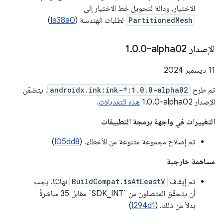
الاختيار، ودالة لتحويل خط الاختيار إلى
PartitionedMesh
لطلبات الهندسة (
Ia38a0
)
الإصدار ‎1
0-alpha02
.
0
.
‫11 ديسمبر 2024
تم طرح
androidx.ink:ink-*:1.0.0-alpha02
. يتضمّن
الإصدار ‎1.0.0-alpha02
هذه التعديلات
.
التغييرات في واجهة برمجة التطبيقات
تم إصلاح مجموعة متنوعة من الأخطاء. (
I05dd8
)
مساهمة خارجية
تم إيقاف
BuildCompat.isAtLeastV
نهائيًا. يجب
أن يتحقّق المتصلون من `SDK_INT` مقابل 35 مباشرةً
بدلاً من ذلك. (
I294d1
)