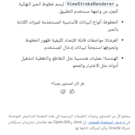
و
ViewStrokeRenderer
لرسم خطوط الحبر النهائية
كجزء من واجهة مستخدم التطبيق.
الخطوط: أنواع البيانات الأساسية المستخدَمة لميزات الكتابة
بالحبر
الفرشاة: مواصفات قابلة للإعداد لكيفية ظهور الخطوط
وتصرفها استجابةً لبيانات إدخال المستخدم
الهندسة: عمليات هندسية مثل التقاطع والتغطية لتشغيل
أدوات مثل الاختيار والمحو
هل كان المحتوى مفيدًا؟
يخضع كل من المحتوى وعيّنات التعليمات البرمجية في هذه الصفحة للتراخيص الموضحّة
في
ترخيص استخدام المحتوى
. إنّ Java وOpenJDK هما علامتان تجاريتان مسجَّلتان
لشركة Oracle و/أو الشركات التابعة لها.