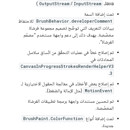
)
OutputStream
/
InputStream
Java
تمت إضافة السمة
BrushBehavior.developerComment
للاحتفاظ
ببيانات التعريف التي توضّح تصميم مجموعة فرشاة
مخصّصة. يهدف ذلك إلى دعم واجهة مستخدم "مصمّم
الفرشاة".
تم إصلاح خطأ في عمليات التحقّق من اتّساق سلاسل
المحادثات في
CanvasInProgressStrokesRenderHelperV3
.
3
تم إصلاح بعض الأخطاء في معالجة الحقول الاختيارية لـ
MotionEvent
(مثل الإمالة والضغط).
تم تحسين مستندات واجهة برمجة تطبيقات الفرشاة
المخصّصة.
تمت إضافة أنواع
BrushPaint.ColorFunction
جديدة.