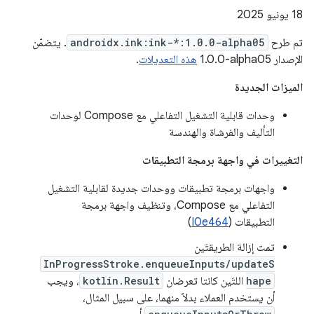
‫18 يونيو 2025
تم طرح
androidx.ink:ink-*:1.0.0-alpha05
. يتضمّن
الإصدار ‎1.0.0-alpha05
هذه التعديلات
.
الميزات الجديدة
وحدات قابلية التشغيل التفاعلي مع Compose لوحدات
التأليف والفرشاة والهندسة
التغييرات في واجهة برمجة التطبيقات
واجهات برمجة تطبيقات ووحدات جديدة لقابلية التشغيل
التفاعلي مع Compose، وتنظيف واجهة برمجة
التطبيقات (
I0e464
)
تمت إزالة الطريقتَين
InProgressStroke.enqueueInputs/updateS
hape
اللتَين كانتا تعرضان
kotlin.Result
، ويجب
أن يستخدم العملاء بدلاً منهما، على سبيل المثال،