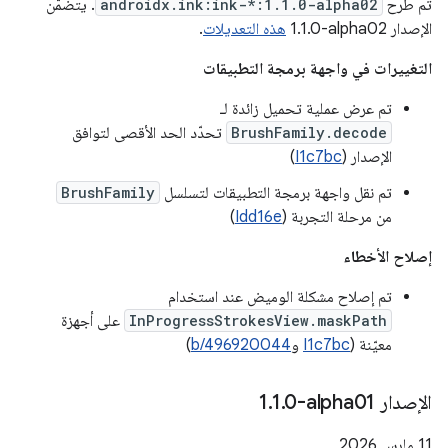
تم طرح
androidx.ink:ink-*:1.1.0-alpha02
. يتضمّن
الإصدار ‎1.1.0-alpha02
هذه التعديلات
.
التغييرات في واجهة برمجة التطبيقات
تم عرض عملية تحميل زائدة لـ
BrushFamily.decode
تحدّد الحد الأقصى لتوافق
الإصدار (
I1c7bc
)
تم نقل واجهة برمجة التطبيقات لتسلسل
BrushFamily
من مرحلة التجربة (
Idd16e
)
إصلاح الأخطاء
تم إصلاح مشكلة الوميض عند استخدام
InProgressStrokesView.maskPath
على أجهزة
معيّنة (
I1c7bc
و
b/496920044
)
الإصدار ‎1
0-alpha01
.
1
.
‫11 مارس 2026