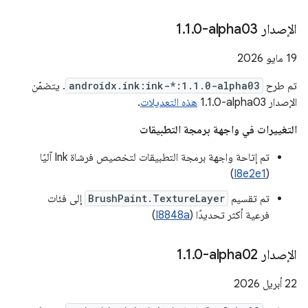
الإصدار ‎1
0-alpha03
.
1
.
‫19 مايو 2026
تم طرح
androidx.ink:ink-*:1.1.0-alpha03
. يتضمّن
الإصدار ‎1.1.0-alpha03
هذه التعديلات
.
التغييرات في واجهة برمجة التطبيقات
تم إتاحة واجهة برمجة التطبيقات لتخصيص فرشاة Ink آليًا
)
I8e2e1
(
تم تقسيم
BrushPaint.TextureLayer
إلى فئات
فرعية أكثر تحديدًا (
I8848a
)
الإصدار ‎1
0-alpha02
.
1
.
‫22 أبريل 2026