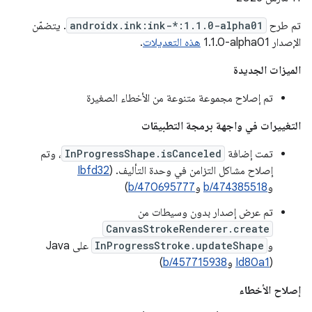
تم طرح
androidx.ink:ink-*:1.1.0-alpha01
. يتضمّن
الإصدار ‎1.1.0-alpha01
هذه التعديلات
.
الميزات الجديدة
تم إصلاح مجموعة متنوعة من الأخطاء الصغيرة
التغييرات في واجهة برمجة التطبيقات
تمت إضافة
InProgressShape.isCanceled
، وتم
إصلاح مشاكل التزامن في وحدة التأليف. (
Ibfd32
و
b/474385518
و
b/470695777
)
تم عرض إصدار بدون وسيطات من
CanvasStrokeRenderer.create
و
InProgressStroke.updateShape
على Java
(
Id80a1
و
b/457715938
)
إصلاح الأخطاء