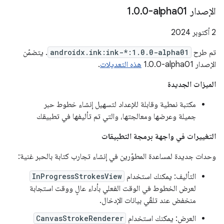
الإصدار ‎1
0-alpha01
.
0
.
‫2 أكتوبر 2024
تم طرح
androidx.ink:ink-*:1.0.0-alpha01
. يتضمّن
الإصدار ‎1.0.0-alpha01
هذه التعديلات
.
الميزات الجديدة
مكتبة نمطية وقابلة للإعداد لتسهيل إنشاء خطوط حبر
جميلة وعرضها ومعالجتها، والتي تم تأليفها في تطبيقك
التغييرات في واجهة برمجة التطبيقات
وحدات جديدة لمساعدة المطوّرين في إنشاء تجارب كتابة بالحبر غنية:
التأليف: يمكنك استخدام
InProgressStrokesView
لعرض الخطوط في الوقت الفعلي بأداء عالٍ ووقت استجابة
منخفض عند تلقّي بيانات الإدخال.
العرض: يمكنك استخدام
CanvasStrokeRenderer