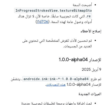
أصبحت السمة
InProgressStrokesView.textureBitmapSto
re
، التي كانت تجريبية سابقًا، خاصة الآن. لا تزال هناك
أدوات وصول عامة لهذه السمة. (
I1d706
)
إصلاح الأخطاء
تم تحسين الأداء للفرش المخصّصة التي تحتوي على
العديد من الجسيمات.
الإصدار ‎1
0-alpha04
.
0
.
‫9 أبريل 2025
تم طرح
androidx.ink:ink-*:1.0.0-alpha04
. يتضمّن
الإصدار ‎1.0.0-alpha04
هذه التعديلات
.
الميزات الجديدة
تمت إضافة واجهات برمجة تطبيقات تجريبية جديدة