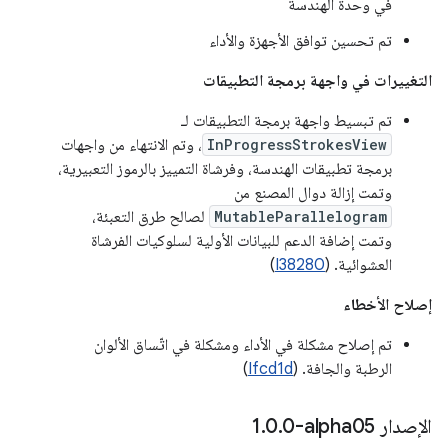
في وحدة الهندسة
تم تحسين توافق الأجهزة والأداء
التغييرات في واجهة برمجة التطبيقات
تم تبسيط واجهة برمجة التطبيقات لـ
InProgressStrokesView
، وتم الانتهاء من واجهات
برمجة تطبيقات الهندسة، وفرشاة التمييز بالرموز التعبيرية،
وتمت إزالة دوال المصنع من
MutableParallelogram
لصالح طرق التعبئة،
وتمت إضافة الدعم للبيانات الأولية لسلوكيات الفرشاة
العشوائية. (
I38280
)
إصلاح الأخطاء
تم إصلاح مشكلة في الأداء ومشكلة في اتّساق الألوان
الرطبة والجافة. (
Ifcd1d
)
الإصدار ‎1
0-alpha05
.
0
.