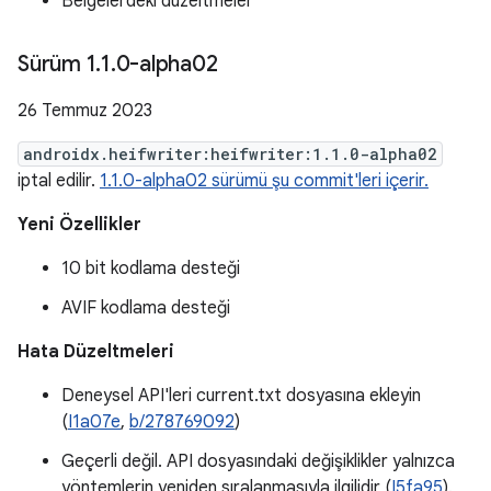
Belgelerdeki düzeltmeler
Sürüm 1
.
1
.
0-alpha02
26 Temmuz 2023
androidx.heifwriter:heifwriter:1.1.0-alpha02
iptal edilir.
1.1.0-alpha02 sürümü şu commit'leri içerir.
Yeni Özellikler
10 bit kodlama desteği
AVIF kodlama desteği
Hata Düzeltmeleri
Deneysel API'leri current.txt dosyasına ekleyin
(
I1a07e
,
b/278769092
)
Geçerli değil. API dosyasındaki değişiklikler yalnızca
yöntemlerin yeniden sıralanmasıyla ilgilidir (
I5fa95
).