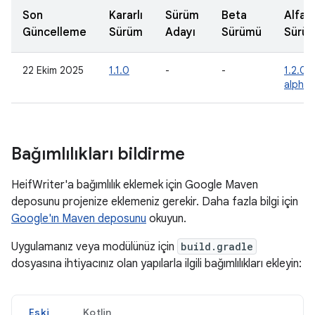
Son
Kararlı
Sürüm
Beta
Alfa
Güncelleme
Sürüm
Adayı
Sürümü
Sürü
22 Ekim 2025
1.1.0
-
-
1.2.0-
alpha
Bağımlılıkları bildirme
HeifWriter'a bağımlılık eklemek için Google Maven
deposunu projenize eklemeniz gerekir. Daha fazla bilgi için
Google'ın Maven deposunu
okuyun.
Uygulamanız veya modülünüz için
build.gradle
dosyasına ihtiyacınız olan yapılarla ilgili bağımlılıkları ekleyin:
Eski
Kotlin