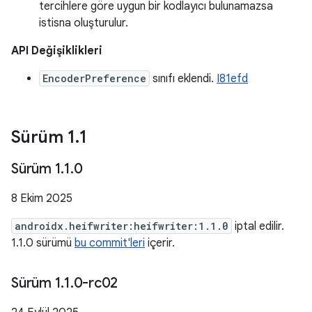
tercihlere göre uygun bir kodlayıcı bulunamazsa
istisna oluşturulur.
API Değişiklikleri
EncoderPreference
sınıfı eklendi.
I81efd
Sürüm 1
.
1
Sürüm 1
.
1
.
0
8 Ekim 2025
androidx.heifwriter:heifwriter:1.1.0
iptal edilir.
1.1.0 sürümü
bu commit'leri
içerir.
Sürüm 1
.
1
.
0-rc02