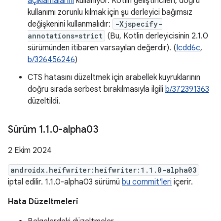
açıklamalarını
kullanıyor. Kotlin geliştiricileri, doğru
kullanımı zorunlu kılmak için şu derleyici bağımsız
değişkenini kullanmalıdır:
-Xjspecify-
annotations=strict
(Bu, Kotlin derleyicisinin 2.1.0
sürümünden itibaren varsayılan değerdir). (
Icdd6c
,
b/326456246
)
CTS hatasını düzeltmek için arabellek kuyruklarının
doğru sırada serbest bırakılmasıyla ilgili
b/372391363
düzeltildi.
Sürüm 1
.
1
.
0-alpha03
2 Ekim 2024
androidx.heifwriter:heifwriter:1.1.0-alpha03
iptal edilir. 1.1.0-alpha03 sürümü
bu commit'leri
içerir.
Hata Düzeltmeleri