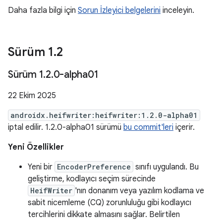
Daha fazla bilgi için
Sorun İzleyici belgelerini
inceleyin.
Sürüm 1
.
2
Sürüm 1
.
2
.
0-alpha01
22 Ekim 2025
androidx.heifwriter:heifwriter:1.2.0-alpha01
iptal edilir. 1.2.0-alpha01 sürümü
bu commit'leri
içerir.
Yeni Özellikler
Yeni bir
EncoderPreference
sınıfı uygulandı. Bu
geliştirme, kodlayıcı seçim sürecinde
HeifWriter
'nın donanım veya yazılım kodlama ve
sabit nicemleme (CQ) zorunluluğu gibi kodlayıcı
tercihlerini dikkate almasını sağlar. Belirtilen