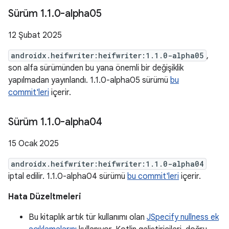
Sürüm 1
.
1
.
0-alpha05
12 Şubat 2025
androidx.heifwriter:heifwriter:1.1.0-alpha05
,
son alfa sürümünden bu yana önemli bir değişiklik
yapılmadan yayınlandı. 1.1.0-alpha05 sürümü
bu
commit'leri
içerir.
Sürüm 1
.
1
.
0-alpha04
15 Ocak 2025
androidx.heifwriter:heifwriter:1.1.0-alpha04
iptal edilir. 1.1.0-alpha04 sürümü
bu commit'leri
içerir.
Hata Düzeltmeleri
Bu kitaplık artık tür kullanımı olan
JSpecify nullness ek