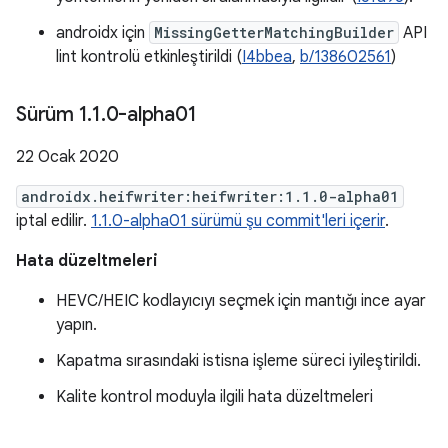
androidx için
MissingGetterMatchingBuilder
API
lint kontrolü etkinleştirildi (
I4bbea
,
b/138602561
)
Sürüm 1
.
1
.
0-alpha01
22 Ocak 2020
androidx.heifwriter:heifwriter:1.1.0-alpha01
iptal edilir.
1.1.0-alpha01 sürümü şu commit'leri içerir
.
Hata düzeltmeleri
HEVC/HEIC kodlayıcıyı seçmek için mantığı ince ayar
yapın.
Kapatma sırasındaki istisna işleme süreci iyileştirildi.
Kalite kontrol moduyla ilgili hata düzeltmeleri