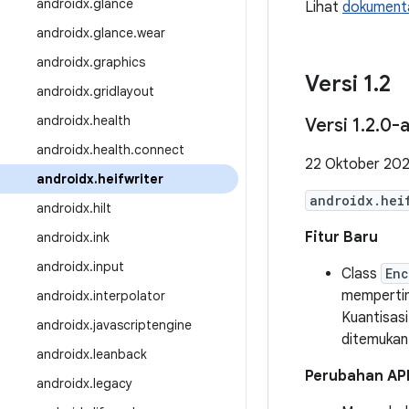
androidx
.
glance
Lihat
dokumenta
androidx
.
glance
.
wear
androidx
.
graphics
Versi 1
.
2
androidx
.
gridlayout
androidx
.
health
Versi 1
.
2
.
0-a
androidx
.
health
.
connect
22 Oktober 20
androidx
.
heifwriter
androidx.hei
androidx
.
hilt
Fitur Baru
androidx
.
ink
androidx
.
input
Class
En
mempertim
androidx
.
interpolator
Kuantisasi
androidx
.
javascriptengine
ditemukan
androidx
.
leanback
Perubahan AP
androidx
.
legacy