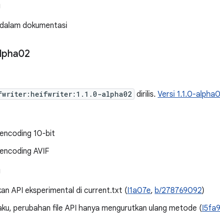
g
 dalam dokumentasi
lpha02
fwriter:heifwriter:1.1.0-alpha02
dirilis.
Versi 1.1.0-alpha0
encoding 10-bit
encoding AVIF
g
n API eksperimental di current.txt (
I1a07e
,
b/278769092
)
aku, perubahan file API hanya mengurutkan ulang metode (
I5fa