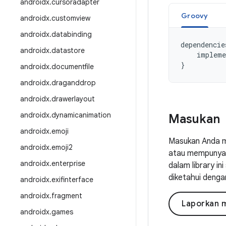
androidx
.
cursoradapter
Groovy
androidx
.
customview
androidx
.
databinding
dependencie
androidx
.
datastore
impleme
}
androidx
.
documentfile
androidx
.
draganddrop
androidx
.
drawerlayout
androidx
.
dynamicanimation
Masukan
androidx
.
emoji
Masukan Anda m
androidx
.
emoji2
atau mempunyai 
androidx
.
enterprise
dalam library i
diketahui denga
androidx
.
exifinterface
androidx
.
fragment
Laporkan 
androidx
.
games