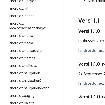
Menambah
androidx
.
lifecycle
androidx
.
lint
androidx
.
loader
Versi 1
.
1
androidx
.
localbroadcastmanager
Versi 1
.
1
.
0
androidx
.
media
8 Oktober 202
androidx
.
media3
androidx.hei
androidx
.
mediarouter
androidx
.
metrics
Versi 1
.
1
.
0-r
androidx
.
multidex
androidx
.
navigation
24 September 
androidx
.
navigation3
androidx.hei
androidx
.
navigationevent
androidx
.
paging
Versi 1
.
1
.
0-r
androidx
.
palette