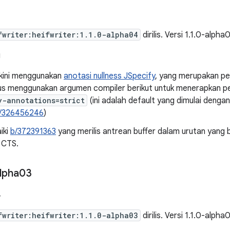
fwriter:heifwriter:1.1.0-alpha04
dirilis. Versi 1.1.0-alpha
g
i kini menggunakan
anotasi nullness JSpecify
, yang merupakan pe
rus menggunakan argumen compiler berikut untuk menerapkan 
y-annotations=strict
(ini adalah default yang dimulai dengan 
/326456246
)
iki
b/372391363
yang merilis antrean buffer dalam urutan yang
 CTS.
lpha03
4
fwriter:heifwriter:1.1.0-alpha03
dirilis. Versi 1.1.0-alpha