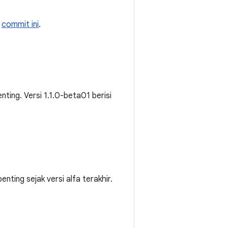
i
commit ini
.
nting. Versi 1.1.0-beta01 berisi
enting sejak versi alfa terakhir.