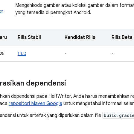
Mengenkode gambar atau koleksi gambar dalam forma
er
yang tersedia di perangkat Android.
aru
Rilis Stabil
Kandidat Rilis
Rilis Beta
25
1.1.0
-
-
rasikan dependensi
kan dependensi pada HeifWriter, Anda harus menambahkan re
Baca
repositori Maven Google
untuk mengetahui informasi sele
densi untuk artefak yang diperlukan dalam file
build.gradl