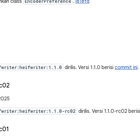
kan class
EncoderPreference
.
I81efd
5
fwriter:heifwriter:1.1.0
dirilis. Versi 1.1.0 berisi
commit ini
.
c02
2025
fwriter:heifwriter:1.1.0-rc02
dirilis. Versi 1.1.0-rc02 beris
c01