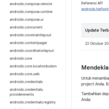
Referensi API
androidx
.
compose
.
remote
androidx.heifwrit
androidx
.
compose
.
runtime
androidx
.
compose
.
ui
androidx
.
concurrent
Update Terb
androidx
.
constraintlayout
androidx
.
contentpager
22 Oktober 20
androidx
.
coordinatorlayout
androidx
.
core
androidx
.
core
.
locationbutton
Mendekla
androidx
.
core
.
uwb
Untuk menambah
androidx
.
credentials
project Anda. 
androidx
.
credentials
.
Tambahkan depen
providerevents
Anda:
androidx
.
credentials
.
registry