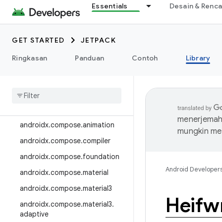
Essentials
Desain & Renc
androidx.camera.media3
androidx.camera.viewfinder
GET STARTED
JETPACK
androidx.car
Ringkasan
Panduan
Contoh
Library
androidx.car.app
androidx
.
cardview
androidx
.
collection
androidx
.
compose
menerjemahk
androidx
.
compose
.
animation
mungkin me
androidx
.
compose
.
compiler
androidx
.
compose
.
foundation
Android Developer
androidx
.
compose
.
material
androidx
.
compose
.
material3
Heifwr
androidx
.
compose
.
material3
.
adaptive