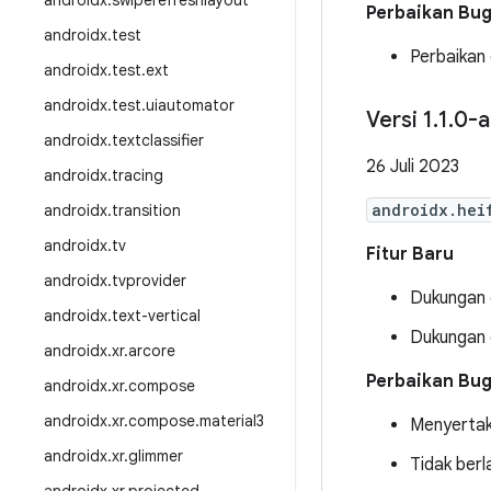
androidx
.
swiperefreshlayout
Perbaikan Bu
androidx
.
test
Perbaikan
androidx
.
test
.
ext
androidx
.
test
.
uiautomator
Versi 1
.
1
.
0-a
androidx
.
textclassifier
26 Juli 2023
androidx
.
tracing
androidx.hei
androidx
.
transition
androidx
.
tv
Fitur Baru
androidx
.
tvprovider
Dukungan 
androidx
.
text-vertical
Dukungan 
androidx
.
xr
.
arcore
Perbaikan Bu
androidx
.
xr
.
compose
androidx
.
xr
.
compose
.
material3
Menyertaka
androidx
.
xr
.
glimmer
Tidak berl