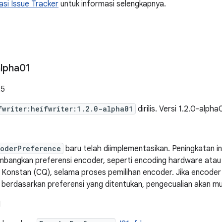
si Issue Tracker
untuk informasi selengkapnya.
lpha01
25
fwriter:heifwriter:1.2.0-alpha01
dirilis. Versi 1.2.0-alpha
coderPreference
baru telah diimplementasikan. Peningkatan 
bangkan preferensi encoder, seperti encoding hardware atau
 Konstan (CQ), selama proses pemilihan encoder. Jika encoder
 berdasarkan preferensi yang ditentukan, pengecualian akan mu
I