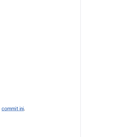
i
commit ini
.