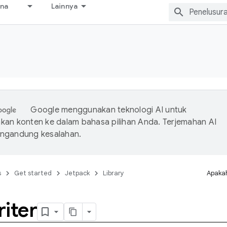
ana
Lainnya
Google menggunakan teknologi AI untuk
an konten ke dalam bahasa pilihan Anda. Terjemahan AI
ngandung kesalahan.
s
Get started
Jetpack
Library
Apakah
iter