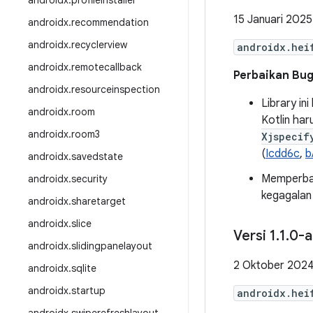
androidx
.
profileinstaller
15 Januari 2025
androidx
.
recommendation
androidx
.
recyclerview
androidx.hei
androidx
.
remotecallback
Perbaikan Bu
androidx
.
resourceinspection
Library in
androidx
.
room
Kotlin ha
androidx
.
room3
Xjspecif
(
Icdd6c
,
b
androidx
.
savedstate
Memperba
androidx
.
security
kegagalan
androidx
.
sharetarget
androidx
.
slice
Versi 1
.
1
.
0-a
androidx
.
slidingpanelayout
2 Oktober 202
androidx
.
sqlite
androidx
.
startup
androidx.hei