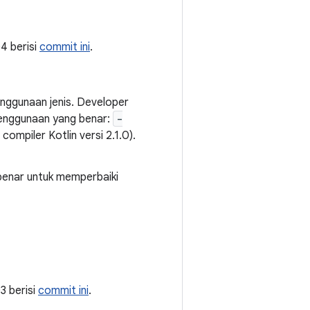
04 berisi
commit ini
.
nggunaan jenis. Developer
penggunaan yang benar:
-
compiler Kotlin versi 2.1.0).
 benar untuk memperbaiki
03 berisi
commit ini
.