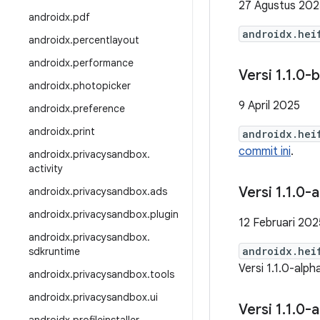
27 Agustus 202
androidx
.
pdf
androidx.hei
androidx
.
percentlayout
androidx
.
performance
Versi 1
.
1
.
0-b
androidx
.
photopicker
9 April 2025
androidx
.
preference
androidx
.
print
androidx.hei
commit ini
.
androidx
.
privacysandbox
.
activity
Versi 1
.
1
.
0-a
androidx
.
privacysandbox
.
ads
androidx
.
privacysandbox
.
plugin
12 Februari 202
androidx
.
privacysandbox
.
androidx.hei
sdkruntime
Versi 1.1.0-alph
androidx
.
privacysandbox
.
tools
androidx
.
privacysandbox
.
ui
Versi 1
.
1
.
0-a