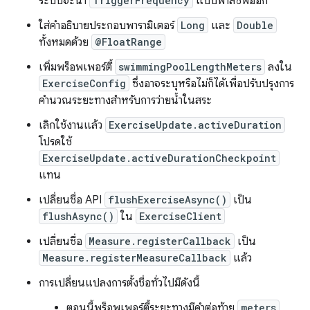
ระบบจะนำ
TriggerFrequency
แบบพาสซีฟออก
ใส่คำอธิบายประกอบพารามิเตอร์
Long
และ
Double
ทั้งหมดด้วย
@FloatRange
เพิ่มพร็อพเพอร์ตี้
swimmingPoolLengthMeters
ลงใน
ExerciseConfig
ซึ่งอาจระบุหรือไม่ก็ได้เพื่อปรับปรุงการ
คำนวณระยะทางสำหรับการว่ายน้ำในสระ
เลิกใช้งานแล้ว
ExerciseUpdate.activeDuration
โปรดใช้
ExerciseUpdate.activeDurationCheckpoint
แทน
เปลี่ยนชื่อ API
flushExerciseAsync()
เป็น
flushAsync()
ใน
ExerciseClient
เปลี่ยนชื่อ
Measure.registerCallback
เป็น
Measure.registerMeasureCallback
แล้ว
การเปลี่ยนแปลงการตั้งชื่อทั่วไปมีดังนี้
ตอนนี้พร็อพเพอร์ตี้ระยะทางมีคำต่อท้าย
meters