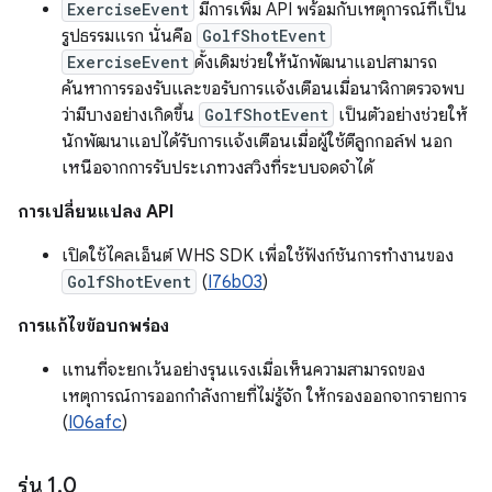
ExerciseEvent
มีการเพิ่ม API พร้อมกับเหตุการณ์ที่เป็น
รูปธรรมแรก นั่นคือ
GolfShotEvent
ExerciseEvent
ดั้งเดิมช่วยให้นักพัฒนาแอปสามารถ
ค้นหาการรองรับและขอรับการแจ้งเตือนเมื่อนาฬิกาตรวจพบ
ว่ามีบางอย่างเกิดขึ้น
GolfShotEvent
เป็นตัวอย่างช่วยให้
นักพัฒนาแอปได้รับการแจ้งเตือนเมื่อผู้ใช้ตีลูกกอล์ฟ นอก
เหนือจากการรับประเภทวงสวิงที่ระบบจดจำได้
การเปลี่ยนแปลง API
เปิดใช้ไคลเอ็นต์ WHS SDK เพื่อใช้ฟังก์ชันการทำงานของ
GolfShotEvent
(
I76b03
)
การแก้ไขข้อบกพร่อง
แทนที่จะยกเว้นอย่างรุนแรงเมื่อเห็นความสามารถของ
เหตุการณ์การออกกำลังกายที่ไม่รู้จัก ให้กรองออกจากรายการ
(
I06afc
)
รุ่น 1
.
0