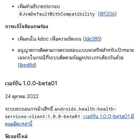
เพิ่มคำอธิบายประกอบ
@JvmDefaultWithCompatibility
(
I8f206
)
การแก้ไขข้อบกพร่อง
เพิ่มลงใน kdoc เพื่อความชัดเจน (
Ide285
)
อนุญาตการติดตามการตรวจสอบแบบพาสซีฟสําหรับเป้าหมาย
เฉพาะในกรณีที่ระบบติดตามข้อมูลประเภทเดียวกันด้วย
(
Ibed8d
)
เวอร์ชัน 1
.
0
.
0-beta01
24 ตุลาคม 2022
ระบบจะถอนการอ้างสิทธิ์
androidx.health:health-
services-client:1.0.0-beta01
เวอร์ชัน 1.0.0-beta01 มี
คอมมิตเหล่านี้
ฟีเจอร์ใหม่