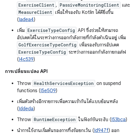
ExerciseClient
,
PassiveMonitoringClient
และ
MeasureClient
เพื่อให้รองรับ Kotlin ได้ดียิ่งขึ้น
(
Iadea4
)
เพิ่ม
ExerciseTypeConfig
API ซึ่งช่วยให้สามารถ
อัปเดตได้ในระหว่างการออกกำลังกายที่กำลังดำเนินอยู่ เพิ่ม
GolfExerciseTypeConfig
เพื่อรองรับการอัปเดต
ExerciseTypeConfig
ระหว่างการออกกำลังกายกอล์ฟ
(
I4c539
)
การเปลี่ยนแปลง API
Throw
HealthServicesException
on suspend
functions (
I5e509
)
เพิ่มตัวสร้างอีกรายการเพื่อความเข้ากันได้แบบย้อนหลัง
(
Iddeda
)
Throw
RuntimeException
ในฟังก์ชันระงับ (
I53bca
)
นำการใช้งานเริ่มต้นของการทิ้งข้อยกเว้น (
Id947f
) ออก