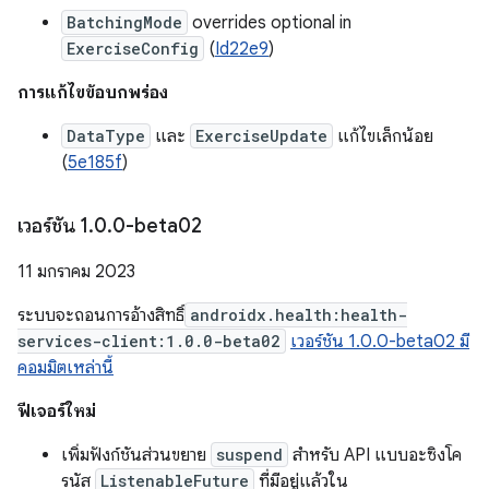
BatchingMode
overrides optional in
ExerciseConfig
(
Id22e9
)
การแก้ไขข้อบกพร่อง
DataType
และ
ExerciseUpdate
แก้ไขเล็กน้อย
(
5e185f
)
เวอร์ชัน 1
.
0
.
0-beta02
11 มกราคม 2023
ระบบจะถอนการอ้างสิทธิ์
androidx.health:health-
services-client:1.0.0-beta02
เวอร์ชัน 1.0.0-beta02 มี
คอมมิตเหล่านี้
ฟีเจอร์ใหม่
เพิ่มฟังก์ชันส่วนขยาย
suspend
สำหรับ API แบบอะซิงโค
รนัส
ListenableFuture
ที่มีอยู่แล้วใน