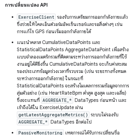
การเปลี่ยนแปลง API
ExerciseClient
รองรับการเตรียมการออกกำลังกายแล้ว
ซึ่งช่วยให้ไคลเอ็นต์วอร์มอัพเซ็นเซอร์และรอสิ่งต่างๆ เช่น
การแก้ไข GPS ก่อนเริ่มออกกำลังกายได้
แนะนําคลาส CumulativeDataPoints และ
StatisticalDataPoints AggregateDataPoint เพื่อสร้าง
แบบจำลองเมตริกรวมที่ติดตามระหว่างการออกกำลังกายที่ใช้
งานอยู่ได้ดียิ่งขึ้น CumulativeDataPoints จะเก็บค่าสะสม
ของประเภทข้อมูลช่วงเวลาที่รวบรวม (เช่น ระยะทางทั้งหมด
ระหว่างการออกกำลังกาย) ในขณะที่
StatisticalDataPoints จะสร้างโมเดลการรวมข้อมูลจากการ
สุ่มตัวอย่าง (เช่น HeartRateBpm ต่ำสุด สูงสุด และเฉลี่ย)
ซึ่งจะแทนที่
AGGREGATE_*
DataTypes ก่อนหน้า และ
เข้าถึงได้ใน ExerciseUpdate ผ่าน
getLatestAggregateMetrics()
ระบบไม่รองรับ
AGGREGATE_*
DataTypes อีกต่อไป
PassiveMonitoring
เหตุการณ์ได้รับการเปลี่ยนชื่อ