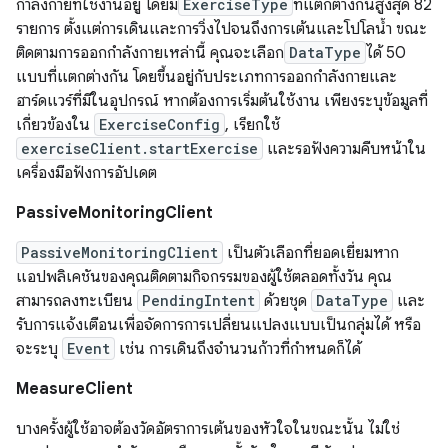
กำลังกายที่ใช้งานอยู่ โดยมี
ExerciseType
ที่แตกต่างกันสูงสุด 82
รายการ ตั้งแต่การเดินและการวิ่งไปจนถึงการเต้นและโปโลน้ำ ขณะ
ติดตามการออกกำลังกายเหล่านี้ คุณจะเลือก
DataType
ได้ 50
แบบที่แตกต่างกัน โดยขึ้นอยู่กับประเภทการออกกำลังกายและ
ฮาร์ดแวร์ที่มีในอุปกรณ์ หากต้องการเริ่มต้นใช้งาน เพียงระบุข้อมูลที่
เกี่ยวข้องใน
ExerciseConfig
, เรียกใช้
exerciseClient.startExercise
และรอฟังความคืบหน้าใน
เครื่องมือฟังการอัปเดต
PassiveMonitoringClient
PassiveMonitoringClient
เป็นตัวเลือกที่ยอดเยี่ยมหาก
แอปพลิเคชันของคุณติดตามกิจกรรมของผู้ใช้ตลอดทั้งวัน คุณ
สามารถลงทะเบียน
PendingIntent
ด้วยชุด
DataType
และ
รับการแจ้งเตือนเพื่อจัดการการเปลี่ยนแปลงแบบเป็นกลุ่มได้ หรือ
จะระบุ
Event
เช่น การเดินถึงจำนวนก้าวที่กำหนดก็ได้
MeasureClient
บางครั้งผู้ใช้อาจต้องวัดอัตราการเต้นของหัวใจในขณะนั้น ไม่ใช่