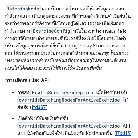
BatchingMode
ตอนนี้สามารถกำหนดค่าให้ส่งข้อมูลการออก
กำลังกายแบบเป็นกลุ่มตามช่วงเวลาที่กำหนดค่าไว้แทนค่าเริ่มต้นใน
ระหว่างการออกกำลังกายที่ใช้งานอยู่ได้แล้ว ไม่ว่าจะเมื่อเริ่มออก
กำลังกายผ่าน
ExerciseConfig
หรือในระหว่างการออกกำลัง
กายด้วยวิธีการลบล้าง การรองรับฟีเจอร์นี้จะเปิดใช้โดยการเปิดตัว
บริการข้อมูลสุขภาพที่จะมีขึ้นใน Google Play Store และตรวจ
สอบได้ผ่านความสามารถในการออกกำลังกาย
หมายเหตุ: โหมดการ
ประมวลผลแบบกลุ่มจะมีผลขณะที่อุปกรณ์อยู่ในสถานะพลังงาน
แบบไม่โต้ตอบ และจะทำให้มีการใช้พลังงานเพิ่มขึ้น
การเปลี่ยนแปลง API
การส่ง
HealthServicesException
เมื่อฟังก์ชันระงับ
overrideBatchingModesForActiveExercise
ไม่
สำเร็จ (
Ifd387
)
เปิดตัวฟังก์ชันระงับสำหรับ
overrideBatchingModesForActiveExercise
API
แบบไม่พร้อมกันเพื่อให้เป็นมิตรกับ Kotlin มากขึ้น (
I7dd15
)