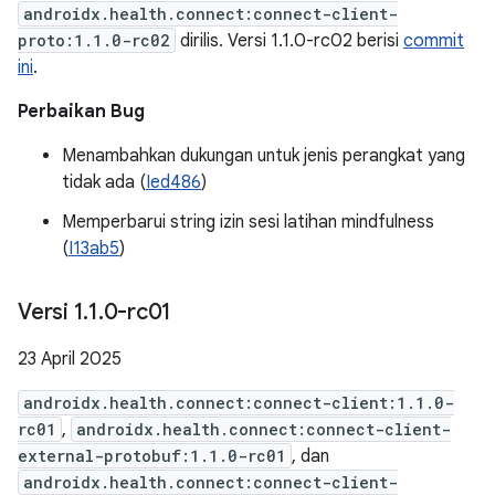
androidx.health.connect:connect-client-
proto:1.1.0-rc02
dirilis. Versi 1.1.0-rc02 berisi
commit
ini
.
Perbaikan Bug
Menambahkan dukungan untuk jenis perangkat yang
tidak ada (
Ied486
)
Memperbarui string izin sesi latihan mindfulness
(
I13ab5
)
Versi 1
.
1
.
0-rc01
23 April 2025
androidx.health.connect:connect-client:1.1.0-
rc01
,
androidx.health.connect:connect-client-
external-protobuf:1.1.0-rc01
, dan
androidx.health.connect:connect-client-