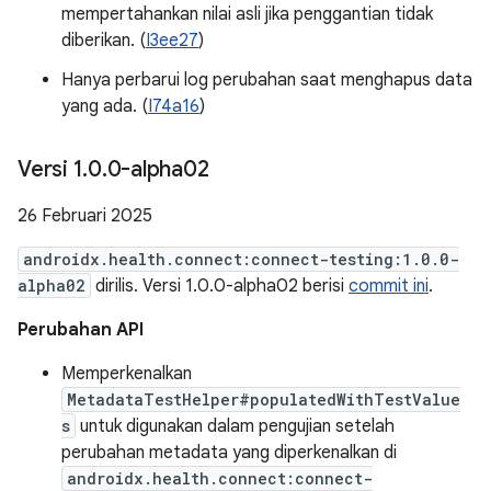
mempertahankan nilai asli jika penggantian tidak
diberikan. (
I3ee27
)
Hanya perbarui log perubahan saat menghapus data
yang ada. (
I74a16
)
Versi 1
.
0
.
0-alpha02
26 Februari 2025
androidx.health.connect:connect-testing:1.0.0-
alpha02
dirilis. Versi 1.0.0-alpha02 berisi
commit ini
.
Perubahan API
Memperkenalkan
MetadataTestHelper#populatedWithTestValue
s
untuk digunakan dalam pengujian setelah
perubahan metadata yang diperkenalkan di
androidx.health.connect:connect-