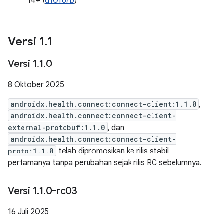
14+ (
d10f67b
)
Versi 1
.
1
Versi 1
.
1
.
0
8 Oktober 2025
androidx.health.connect:connect-client:1.1.0
,
androidx.health.connect:connect-client-
external-protobuf:1.1.0
, dan
androidx.health.connect:connect-client-
proto:1.1.0
telah dipromosikan ke rilis stabil
pertamanya tanpa perubahan sejak rilis RC sebelumnya.
Versi 1
.
1
.
0-rc03
16 Juli 2025