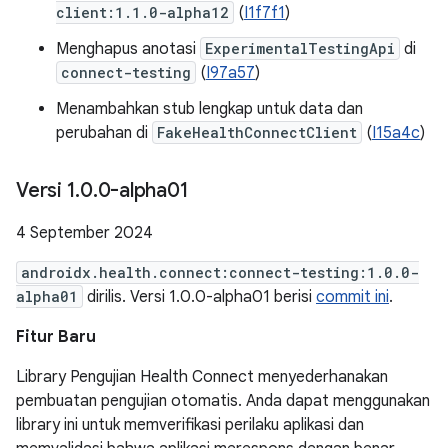
client:1.1.0-alpha12
(
I1f7f1
)
Menghapus anotasi
ExperimentalTestingApi
di
connect-testing
(
I97a57
)
Menambahkan stub lengkap untuk data dan
perubahan di
FakeHealthConnectClient
(
I15a4c
)
Versi 1
.
0
.
0-alpha01
4 September 2024
androidx.health.connect:connect-testing:1.0.0-
alpha01
dirilis. Versi 1.0.0-alpha01 berisi
commit ini
.
Fitur Baru
Library Pengujian Health Connect menyederhanakan
pembuatan pengujian otomatis. Anda dapat menggunakan
library ini untuk memverifikasi perilaku aplikasi dan