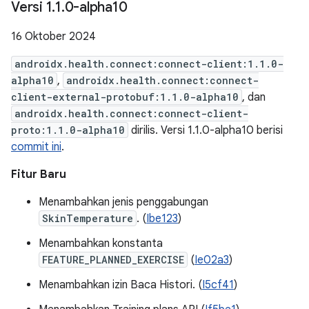
Versi 1
.
1
.
0-alpha10
16 Oktober 2024
androidx.health.connect:connect-client:1.1.0-
alpha10
,
androidx.health.connect:connect-
client-external-protobuf:1.1.0-alpha10
, dan
androidx.health.connect:connect-client-
proto:1.1.0-alpha10
dirilis. Versi 1.1.0-alpha10 berisi
commit ini
.
Fitur Baru
Menambahkan jenis penggabungan
SkinTemperature
. (
Ibe123
)
Menambahkan konstanta
FEATURE_PLANNED_EXERCISE
(
Ie02a3
)
Menambahkan izin Baca Histori. (
I5cf41
)