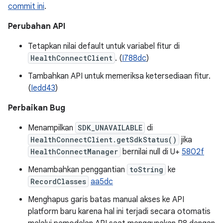
commit ini
.
Perubahan API
Tetapkan nilai default untuk variabel fitur di
HealthConnectClient
. (
I788dc
)
Tambahkan API untuk memeriksa ketersediaan fitur.
(
Iedd43
)
Perbaikan Bug
Menampilkan
SDK_UNAVAILABLE
di
HealthConnectClient.getSdkStatus()
jika
HealthConnectManager
bernilai null di U+
5802f
Menambahkan penggantian
toString
ke
RecordClasses
aa5dc
Menghapus garis batas manual akses ke API
platform baru karena hal ini terjadi secara otomatis