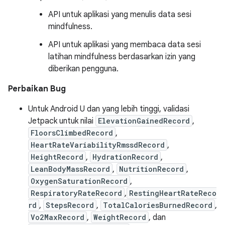
API untuk aplikasi yang menulis data sesi
mindfulness.
API untuk aplikasi yang membaca data sesi
latihan mindfulness berdasarkan izin yang
diberikan pengguna.
Perbaikan Bug
Untuk Android U dan yang lebih tinggi, validasi
Jetpack untuk nilai
ElevationGainedRecord
,
FloorsClimbedRecord
,
HeartRateVariabilityRmssdRecord
,
HeightRecord
,
HydrationRecord
,
LeanBodyMassRecord
,
NutritionRecord
,
OxygenSaturationRecord
,
RespiratoryRateRecord
,
RestingHeartRateReco
rd
,
StepsRecord
,
TotalCaloriesBurnedRecord
,
Vo2MaxRecord
,
WeightRecord
, dan