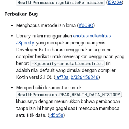
HealthPermission.getWritePermission
(
I59a2e
)
Perbaikan Bug
Menghapus metode izin lama (
Ifd080
)
Library ini kini menggunakan
anotasi nullabilitas
JSpecify
, yang merupakan penggunaan jenis.
Developer Kotlin harus menggunakan argumen
compiler berikut untuk menerapkan penggunaan yang
benar:
-Xjspecify-annotations=strict
(ini
adalah nilai default yang dimulai dengan compiler
Kotlin versi 2.1.0). (
Iaf73a
,
b/326456246
)
Memperbaiki dokumentasi untuk
HealthPermission.READ_HEALTH_DATA_HISTORY
,
khususnya dengan menunjukkan bahwa pembacaan
tanpa izin ini hanya gagal saat mencoba membaca
satu titik data. (
Id5b5a
)