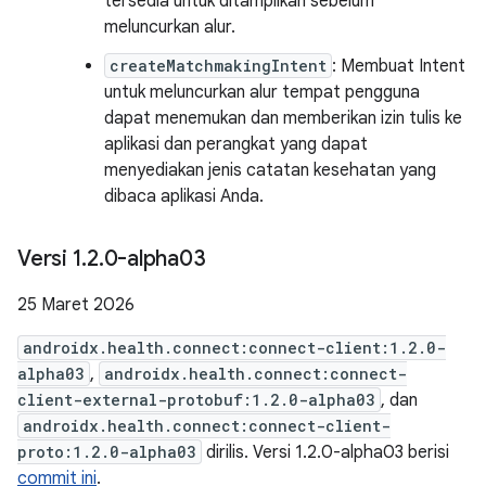
tersedia untuk ditampilkan sebelum
meluncurkan alur.
createMatchmakingIntent
: Membuat Intent
untuk meluncurkan alur tempat pengguna
dapat menemukan dan memberikan izin tulis ke
aplikasi dan perangkat yang dapat
menyediakan jenis catatan kesehatan yang
dibaca aplikasi Anda.
Versi 1
.
2
.
0-alpha03
25 Maret 2026
androidx.health.connect:connect-client:1.2.0-
alpha03
,
androidx.health.connect:connect-
client-external-protobuf:1.2.0-alpha03
, dan
androidx.health.connect:connect-client-
proto:1.2.0-alpha03
dirilis. Versi 1.2.0-alpha03 berisi
commit ini
.