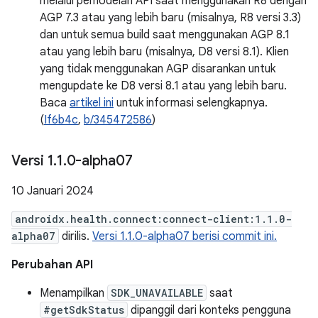
melalui pemodelan API saat menggunakan R8 dengan
AGP 7.3 atau yang lebih baru (misalnya, R8 versi 3.3)
dan untuk semua build saat menggunakan AGP 8.1
atau yang lebih baru (misalnya, D8 versi 8.1). Klien
yang tidak menggunakan AGP disarankan untuk
mengupdate ke D8 versi 8.1 atau yang lebih baru.
Baca
artikel ini
untuk informasi selengkapnya.
(
If6b4c
,
b/345472586
)
Versi 1
.
1
.
0-alpha07
10 Januari 2024
androidx.health.connect:connect-client:1.1.0-
alpha07
dirilis.
Versi 1.1.0-alpha07 berisi commit ini.
Perubahan API
Menampilkan
SDK_UNAVAILABLE
saat
#getSdkStatus
dipanggil dari konteks pengguna