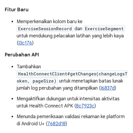
Fitur Baru
Memperkenalkan kolom baru ke
ExerciseSessionRecord
dan
ExerciseSegment
untuk mendukung pelacakan latihan yang lebih kaya
(
I3c176
)
Perubahan API
Tambahkan
HealthConnectClient#getChanges(changeLogsT
oken, pageSize)
untuk menetapkan batas lunak
jumlah log perubahan yang ditampilkan (
I6837d
)
Mengaktifkan dukungan untuk intensitas aktivitas
untuk Health Connect APK (
8c7923c
)
Menunda pemeriksaan validasi rekaman ke platform
di Android U+ (
7682d18
)