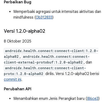
Perbaikan Bug
Memperbaiki agregasi untuk intensitas aktivitas dan
mindfulness (
0b312833
)
Versi 1
.
2
.
0-alpha02
8 Oktober 2025
androidx.health.connect:connect-client:1.2.0-
alpha02
,
androidx.health.connect:connect-
client-external-protobuf:1.2.0-alpha02
, dan
androidx.health.connect:connect-client-
proto:1.2.0-alpha02
dirilis. Versi 1.2.0-alpha02 berisi
commit ini
.
Perubahan API
Menambahkan enum Jenis Perangkat baru (
I86ce3
)