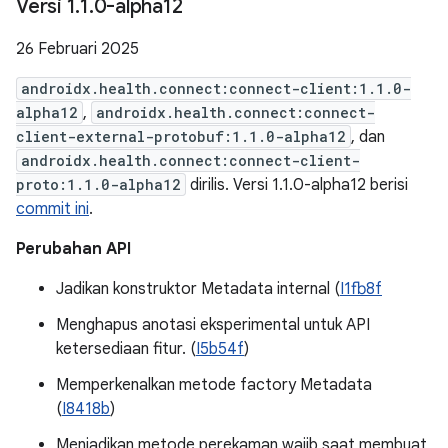
Versi 1
.
1
.
0-alpha12
26 Februari 2025
androidx.health.connect:connect-client:1.1.0-
alpha12
,
androidx.health.connect:connect-
client-external-protobuf:1.1.0-alpha12
, dan
androidx.health.connect:connect-client-
proto:1.1.0-alpha12
dirilis. Versi 1.1.0-alpha12 berisi
commit ini
.
Perubahan API
Jadikan konstruktor Metadata internal (
I1fb8f
Menghapus anotasi eksperimental untuk API
ketersediaan fitur. (
I5b54f
)
Memperkenalkan metode factory Metadata
(
I8418b
)
Menjadikan metode perekaman wajib saat membuat