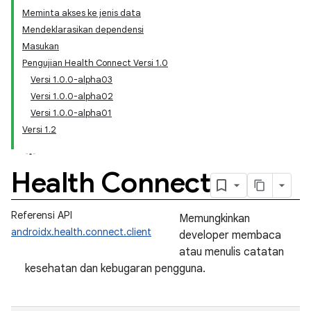
Meminta akses ke jenis data
Mendeklarasikan dependensi
Masukan
Pengujian Health Connect Versi 1.0
Versi 1.0.0-alpha03
Versi 1.0.0-alpha02
Versi 1.0.0-alpha01
Versi 1.2
Health Connect
Referensi API
Memungkinkan
androidx.health.connect.client
developer membaca
atau menulis catatan
kesehatan dan kebugaran pengguna.