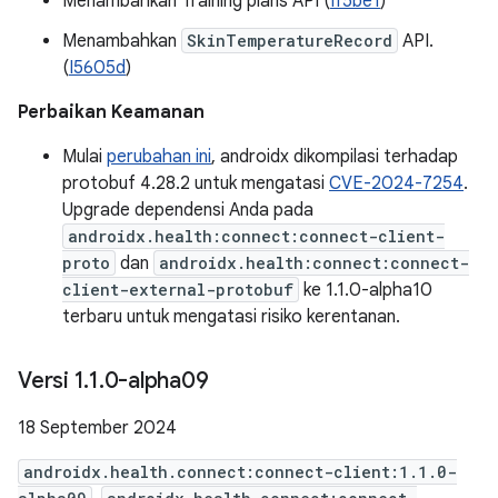
Menambahkan Training plans API (
If5be1
)
Menambahkan
SkinTemperatureRecord
API.
(
I5605d
)
Perbaikan Keamanan
Mulai
perubahan ini
, androidx dikompilasi terhadap
protobuf 4.28.2 untuk mengatasi
CVE-2024-7254
.
Upgrade dependensi Anda pada
androidx.health:connect:connect-client-
proto
dan
androidx.health:connect:connect-
client-external-protobuf
ke 1.1.0-alpha10
terbaru untuk mengatasi risiko kerentanan.
Versi 1
.
1
.
0-alpha09
18 September 2024
androidx.health.connect:connect-client:1.1.0-