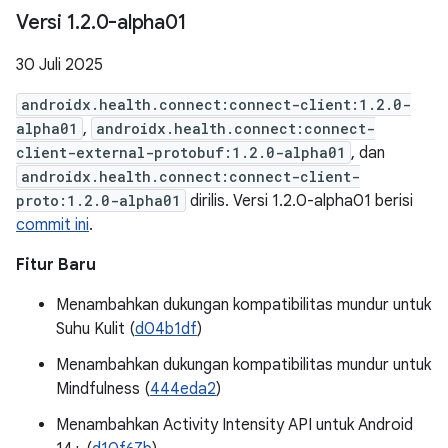
Versi 1
.
2
.
0-alpha01
30 Juli 2025
androidx.health.connect:connect-client:1.2.0-
alpha01
,
androidx.health.connect:connect-
client-external-protobuf:1.2.0-alpha01
, dan
androidx.health.connect:connect-client-
proto:1.2.0-alpha01
dirilis. Versi 1.2.0-alpha01 berisi
commit ini
.
Fitur Baru
Menambahkan dukungan kompatibilitas mundur untuk
Suhu Kulit (
d04b1df
)
Menambahkan dukungan kompatibilitas mundur untuk
Mindfulness (
444eda2
)
Menambahkan Activity Intensity API untuk Android