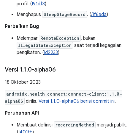
profil. (
I91df3
)
Menghapus
SleepStageRecord
. (
/If6ada
)
Perbaikan Bug
Melempar
RemoteException
, bukan
IllegalStateException
saat terjadi kegagalan
pengikatan. (
Id2233
)
Versi 1
.
1
.
0-alpha06
18 Oktober 2023
androidx.health.connect:connect-client:1.1.0-
alpha06
dirilis.
Versi 1.1.0-alpha06 berisi commit ini
.
Perubahan API
Membuat definisi
recordingMethod
menjadi publik.
(
I401fb
)