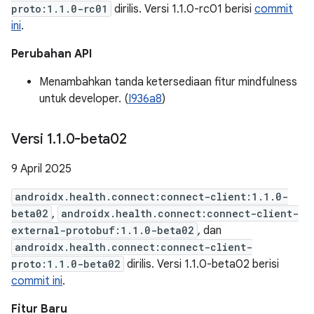
proto:1.1.0-rc01
dirilis. Versi 1.1.0-rc01 berisi
commit
ini
.
Perubahan API
Menambahkan tanda ketersediaan fitur mindfulness
untuk developer. (
I936a8
)
Versi 1
.
1
.
0-beta02
9 April 2025
androidx.health.connect:connect-client:1.1.0-
beta02
,
androidx.health.connect:connect-client-
external-protobuf:1.1.0-beta02
, dan
androidx.health.connect:connect-client-
proto:1.1.0-beta02
dirilis. Versi 1.1.0-beta02 berisi
commit ini
.
Fitur Baru