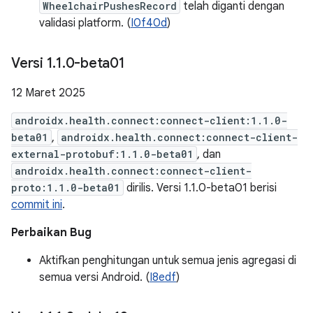
WheelchairPushesRecord
telah diganti dengan
validasi platform. (
I0f40d
)
Versi 1
.
1
.
0-beta01
12 Maret 2025
androidx.health.connect:connect-client:1.1.0-
beta01
,
androidx.health.connect:connect-client-
external-protobuf:1.1.0-beta01
, dan
androidx.health.connect:connect-client-
proto:1.1.0-beta01
dirilis. Versi 1.1.0-beta01 berisi
commit ini
.
Perbaikan Bug
Aktifkan penghitungan untuk semua jenis agregasi di
semua versi Android. (
I8edf
)