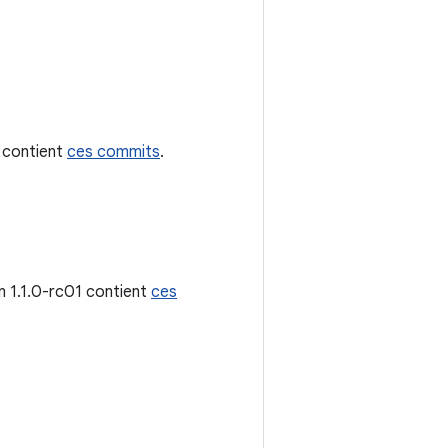
0 contient
ces commits
.
on 1.1.0-rc01 contient
ces