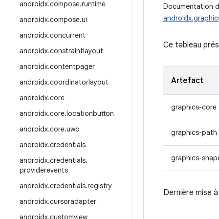
androidx
.
compose
.
runtime
Documentation de
androidx.graphic
androidx
.
compose
.
ui
androidx
.
concurrent
Ce tableau prés
androidx
.
constraintlayout
androidx
.
contentpager
Artefact
androidx
.
coordinatorlayout
androidx
.
core
graphics-core
androidx
.
core
.
locationbutton
androidx
.
core
.
uwb
graphics-path
androidx
.
credentials
graphics-shap
androidx
.
credentials
.
providerevents
androidx
.
credentials
.
registry
Dernière mise à 
androidx
.
cursoradapter
androidx
.
customview