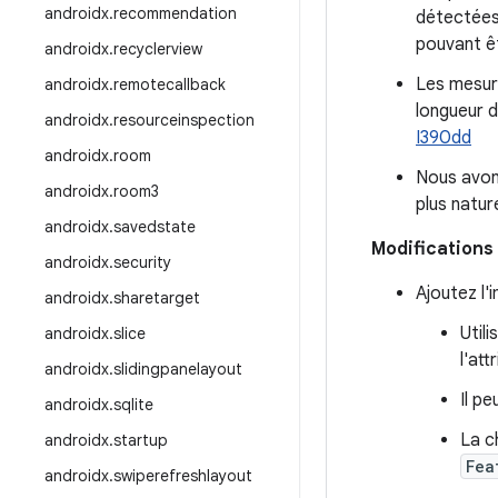
androidx
.
recommendation
détectées 
pouvant êt
androidx
.
recyclerview
Les mesur
androidx
.
remotecallback
longueur d
androidx
.
resourceinspection
I390dd
androidx
.
room
Nous avon
androidx
.
room3
plus nature
androidx
.
savedstate
Modifications 
androidx
.
security
Ajoutez l'
androidx
.
sharetarget
Util
androidx
.
slice
l'att
androidx
.
slidingpanelayout
Il p
androidx
.
sqlite
La c
androidx
.
startup
Fea
androidx
.
swiperefreshlayout