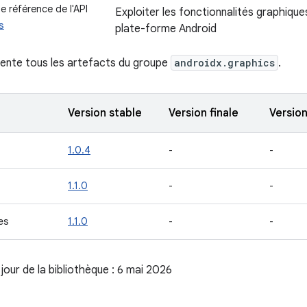
 référence de l'API
Exploiter les fonctionnalités graphiques
s
plate-forme Android
ente tous les artefacts du groupe
androidx.graphics
.
Version stable
Version finale
Versio
1.0.4
-
-
1.1.0
-
-
es
1.1.0
-
-
jour de la bibliothèque : 6 mai 2026