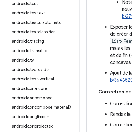
Note
androidx
.
test
nouv
androidx
.
test
.
ext
b/37
androidx
.
test
.
uiautomator
Exposer le
androidx
.
textclassifier
de créer 
List<Fea
androidx
.
tracing
mais elles
androidx
.
transition
et de fin 
androidx
.
tv
concaves 
androidx
.
tvprovider
Ajout de l
androidx
.
text-vertical
b/364652
androidx
.
xr
.
arcore
Correction de
androidx
.
xr
.
compose
Correction
androidx
.
xr
.
compose
.
material3
Rendez la
androidx
.
xr
.
glimmer
Correction 
androidx
.
xr
.
projected