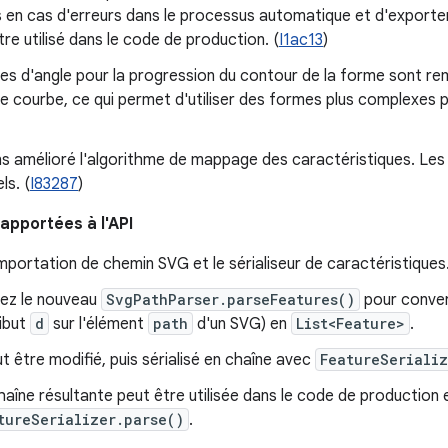
en cas d'erreurs dans le processus automatique et d'exporter
re utilisé dans le code de production. (
I1ac13
)
es d'angle pour la progression du contour de la forme sont r
e courbe, ce qui permet d'utiliser des formes plus complexes 
s amélioré l'algorithme de mappage des caractéristiques. Les
ls. (
I83287
)
apportées à l'API
importation de chemin SVG et le sérialiseur de caractéristiques. 
isez le nouveau
SvgPathParser.parseFeatures()
pour convert
ribut
d
sur l'élément
path
d'un SVG) en
List<Feature>
.
eut être modifié, puis sérialisé en chaîne avec
FeatureSerializ
haîne résultante peut être utilisée dans le code de production 
tureSerializer.parse()
.