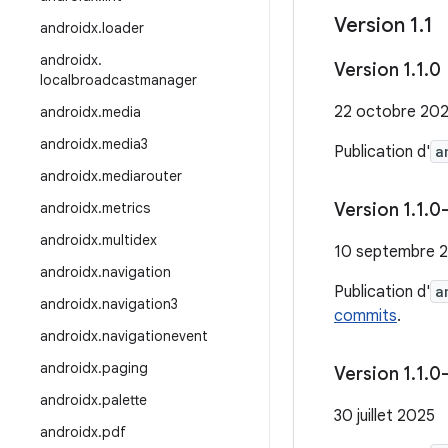
Version 1
.
1
androidx
.
loader
androidx
.
Version 1
.
1
.
0
localbroadcastmanager
22 octobre 20
androidx
.
media
androidx
.
media3
Publication d'
a
androidx
.
mediarouter
androidx
.
metrics
Version 1
.
1
.
0-
androidx
.
multidex
10 septembre 
androidx
.
navigation
Publication d'
a
androidx
.
navigation3
commits
.
androidx
.
navigationevent
androidx
.
paging
Version 1
.
1
.
0
androidx
.
palette
30 juillet 2025
androidx
.
pdf