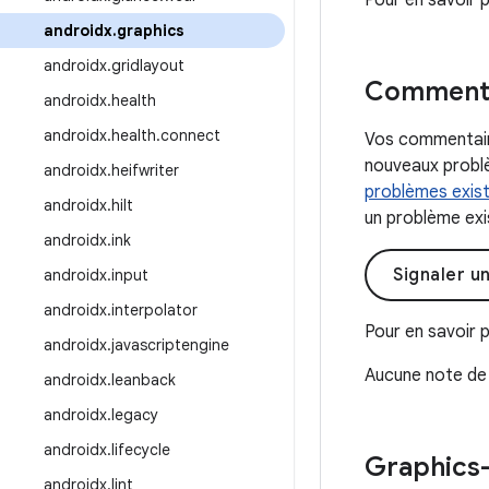
Pour en savoir 
androidx
.
graphics
androidx
.
gridlayout
Commenta
androidx
.
health
androidx
.
health
.
connect
Vos commentaire
nouveaux problè
androidx
.
heifwriter
problèmes exis
androidx
.
hilt
un problème exis
androidx
.
ink
Signaler u
androidx
.
input
androidx
.
interpolator
Pour en savoir p
androidx
.
javascriptengine
Aucune note de 
androidx
.
leanback
androidx
.
legacy
androidx
.
lifecycle
Graphics
androidx
.
lint