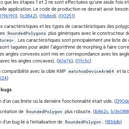
z que les étapes 1 et 2 ne sont effectuées qu'une seule fois et
elle application. Le code de production ne devrait avoir besoin 
1196190
), (
Ic3842
), (
If68ed
), (
I10251
)
s caractéristiques et les types de caractéristiques des polygo
des
RoundedPolygons
plus génériques avec le constructeur d
tures>
. Les caractéristiques sont principalement une liste de
 sont taguées pour aider l'algorithme de morphing à faire cor
(les angles convexes sont mis en correspondance avec les angl
avec les angles concaves). (
I61e76
), (
I1fc5c
)
a compatibilité avec la cible KMP
watchosDeviceArm64
et la c
024
)
 bugs
 d'un cas limite où la dernière fonctionnalité était vide. (
I390d
 création de
RoundedPolygon
plus robuste. (
Ib862c
,
b/36088
d'un bug lié à l'initialisation de
RoundedPolygon
. (
I83ddb
)