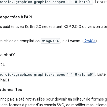
ndroidx.graphics:graphics-shapes:1.1.0-beta01
. La ver
apportées à l'API
s publiés avec Kotlin 2.0 nécessitent KGP 2.0.0 ou version ultér
s cibles de compilation
mingwX64
, js et wasm. (
I2c46a
)
alpha01
024
ndroidx.graphics:graphics-shapes:1.1.0-alpha01
. List
lpha01
ctionnalités
incipale a été retravaillée pour devenir un éditeur de formes
 des formes à partir d'un chemin SVG, de modifier manuellemen