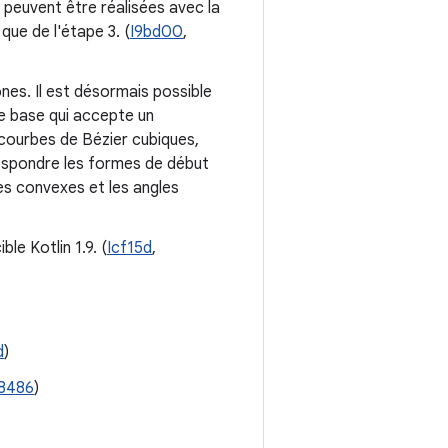
 peuvent être réalisées avec la
que de l'étape 3. (
I9bd00
,
nes. Il est désormais possible
e base qui accepte un
 courbes de Bézier cubiques,
respondre les formes de début
es convexes et les angles
ible Kotlin 1.9. (
Icf15d
,
d
)
8486
)