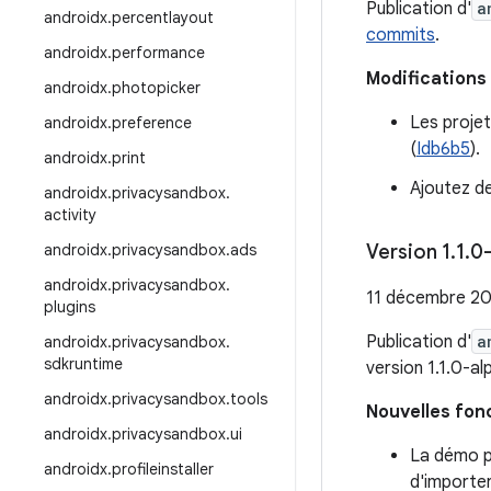
Publication d'
a
androidx
.
percentlayout
commits
.
androidx
.
performance
Modifications 
androidx
.
photopicker
Les projet
androidx
.
preference
(
Idb6b5
).
androidx
.
print
Ajoutez de
androidx
.
privacysandbox
.
activity
androidx
.
privacysandbox
.
ads
Version 1
.
1
.
0-
androidx
.
privacysandbox
.
11 décembre 2
plugins
Publication d'
a
androidx
.
privacysandbox
.
sdkruntime
version 1.1.0-a
androidx
.
privacysandbox
.
tools
Nouvelles fon
androidx
.
privacysandbox
.
ui
La démo pr
androidx
.
profileinstaller
d'importer