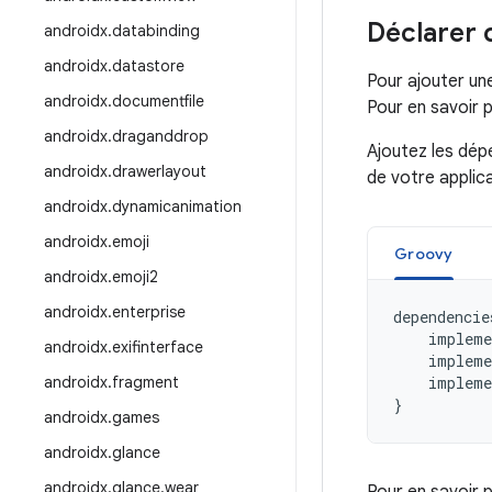
Déclarer
androidx
.
databinding
androidx
.
datastore
Pour ajouter un
androidx
.
documentfile
Pour en savoir p
androidx
.
draganddrop
Ajoutez les dép
androidx
.
drawerlayout
de votre applic
androidx
.
dynamicanimation
androidx
.
emoji
Groovy
androidx
.
emoji2
androidx
.
enterprise
dependencie
impleme
androidx
.
exifinterface
impleme
androidx
.
fragment
impleme
}
androidx
.
games
androidx
.
glance
androidx
.
glance
.
wear