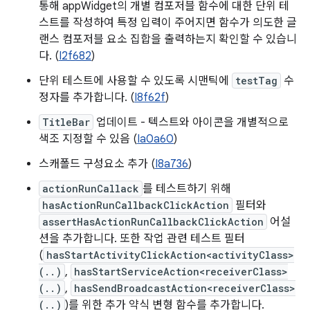
통해 appWidget의 개별 컴포저블 함수에 대한 단위 테
스트를 작성하여 특정 입력이 주어지면 함수가 의도한 글
랜스 컴포저블 요소 집합을 출력하는지 확인할 수 있습니
다. (
I2f682
)
단위 테스트에 사용할 수 있도록 시맨틱에
testTag
수
정자를 추가합니다. (
I8f62f
)
TitleBar
업데이트 - 텍스트와 아이콘을 개별적으로
색조 지정할 수 있음 (
Ia0a60
)
스캐폴드 구성요소 추가 (
I8a736
)
actionRunCallack
를 테스트하기 위해
hasActionRunCallbackClickAction
필터와
assertHasActionRunCallbackClickAction
어설
션을 추가합니다. 또한 작업 관련 테스트 필터
(
hasStartActivityClickAction<activityClass>
(..)
,
hasStartServiceAction<receiverClass>
(..)
,
hasSendBroadcastAction<receiverClass>
(..)
)를 위한 추가 약식 변형 함수를 추가합니다.