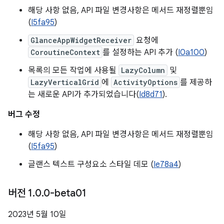
해당 사항 없음, API 파일 변경사항은 메서드 재정렬뿐임
(
I5fa95
)
GlanceAppWidgetReceiver
요청에
CoroutineContext
를 설정하는 API 추가 (
I0a100
)
목록의 모든 작업에 사용될
LazyColumn
및
LazyVerticalGrid
에
ActivityOptions
를 제공하
는 새로운 API가 추가되었습니다(
Id8d71
).
버그 수정
해당 사항 없음, API 파일 변경사항은 메서드 재정렬뿐임
(
I5fa95
)
글랜스 텍스트 구성요소 스타일 데모 (
Ie78a4
)
버전 1
.
0
.
0-beta01
2023년 5월 10일