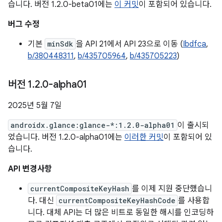
습니다. 버전 1.2.0-beta01에는
이 커밋
이 포함되어 있습니다.
버그 수정
기본
minSdk
을 API 21에서 API 23으로 이동 (
Ibdfca
,
b/380448311
,
b/435705964
,
b/435705223
)
버전 1
.
2
.
0-alpha01
2025년 5월 7일
androidx.glance:glance-*:1.2.0-alpha01
이 출시되
었습니다. 버전 1.2.0-alpha01에는
이러한 커밋
이 포함되어 있
습니다.
API 변경사항
currentCompositeKeyHash
를 이제 지원 중단했습니
다. 대신
currentCompositeKeyHashCode
를 사용합
니다. 대체 API는 더 많은 비트로 동일한 해시를 인코딩하