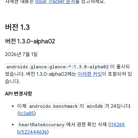
자세한 내용은
Issue Tracker 문서
를 참고하세요.
버전 1
.
3
버전 1
.
3
.
0-alpha02
2026년 7월 1일
androidx.glance:glance-*:1.3.0-alpha02
이 출시되
었습니다. 버전 1.3.0-alpha02에는
이러한 커밋
이 포함되어 있
습니다.
API 변경사항
이제
androidx.benchmark
의
minSdk
가 24입니다.
(
Ic2a85
)
heartRateAccuracy
에서 권한 확인 삭제 (
I14269
,
b/522444636
)