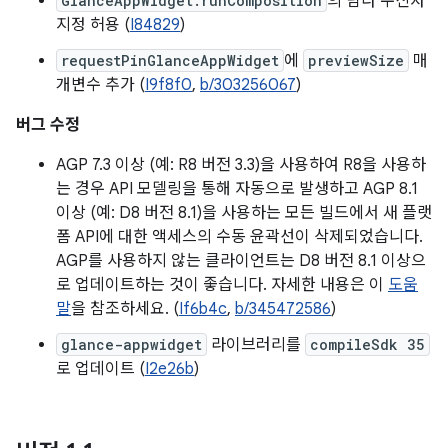
GlanceAppWidget.runComposition
의 람다 수신자
지정 허용 (
I84829
)
requestPinGlanceAppWidget
에
previewSize
매
개변수 추가 (
I9f8f0
,
b/303256067
)
버그 수정
AGP 7.3 이상 (예: R8 버전 3.3)을 사용하여 R8을 사용하
는 경우 API 모델링을 통해 자동으로 발생하고 AGP 8.1
이상 (예: D8 버전 8.1)을 사용하는 모든 빌드에서 새 플랫
폼 API에 대한 액세스의 수동 윤곽선이 삭제되었습니다.
AGP를 사용하지 않는 클라이언트는 D8 버전 8.1 이상으
로 업데이트하는 것이 좋습니다. 자세한 내용은 이
도움
말
을 참조하세요. (
If6b4c
,
b/345472586
)
glance-appwidget
라이브러리를
compileSdk 35
로 업데이트 (
I2e26b
)