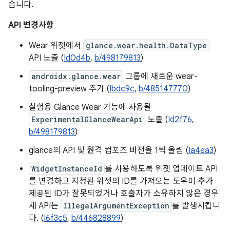
습니다.
API 변경사항
Wear 위젯에서
glance.wear.health.DataType
API 노출 (
Id0d4b
,
b/498179813
)
androidx.glance.wear
그룹에 새로운 wear-
tooling-preview 추가 (
Ibdc9c
,
b/485147770
)
실험용 Glance Wear 기능에 사용될
ExperimentalGlanceWearApi
노출 (
Id2f76
,
b/498179813
)
glance의 API 및 원격 컴포즈 버전을 1씩 올림 (
Ia4ea3
)
WidgetInstanceId
를 사용하도록 위젯 업데이트 API
를 변경하고 지정된 위젯의 ID를 가져오는 도우미 추가
제공된 ID가 잘못되었거나 호출자가 소유하지 않은 경우
새 API는
IllegalArgumentException
를 발생시킵니
다. (
I6f3c5
,
b/446828899
)