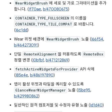
WearWidgetBrush
에 세로 및 가로 그라데이션을 추가
합니다. (
If70ae
,
b/470080675
)
CONTAINER_TYPE_FULLSCREEN
의 이름을
CONTAINER_TYPE_TILE_COMPAT
로 바꿉니다.
(
I6c1dd
)
Wear 위젯 배경에
WearWidgetBrush
노출 (
I66f54
,
b/464273091
)
단일
RemoteAlignment
을 허용하도록
RemoteBox
정렬 변경 (
I0bfbf
,
b/471212869
)
fetchActiveWidgetsForProvider
API 삭제
(
I85e4e
,
b/486197890
)
앱이 활성 위젯과 타일을 쿼리할 수 있도록
GlanceWearWidgetManager
노출 (
I5be95
,
b/429980862
)
일반적인 원격 컴포저블 및 수정자 유형 노출 (
Id1d40
)