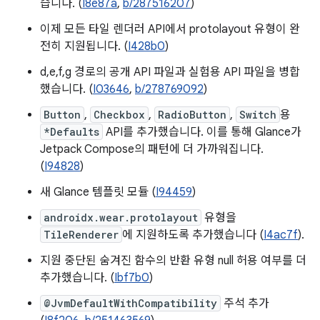
습니다. (
I8e87a
,
b/287516207
)
이제 모든 타일 렌더러 API에서 protolayout 유형이 완
전히 지원됩니다. (
I428b0
)
d,e,f,g 경로의 공개 API 파일과 실험용 API 파일을 병합
했습니다. (
I03646
,
b/278769092
)
Button
,
Checkbox
,
RadioButton
,
Switch
용
*Defaults
API를 추가했습니다. 이를 통해 Glance가
Jetpack Compose의 패턴에 더 가까워집니다.
(
I94828
)
새 Glance 템플릿 모듈 (
I94459
)
androidx.wear.protolayout
유형을
TileRenderer
에 지원하도록 추가했습니다 (
I4ac7f
).
지원 중단된 숨겨진 함수의 반환 유형 null 허용 여부를 더
추가했습니다. (
Ibf7b0
)
@JvmDefaultWithCompatibility
주석 추가