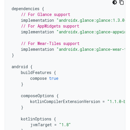
dependencies
{
// For Glance support
implementation
"androidx.glance:glance:1.3.0-a
// For AppWidgets support
implementation
"androidx.glance:glance-appwidg
// For Wear-Tiles support
implementation
"androidx.glance:glance-wear-ti
}
android
{
buildFeatures
{
compose
true
}
composeOptions
{
kotlinCompilerExtensionVersion
=
"1.1.0-be
}
kotlinOptions
{
jvmTarget
=
"1.8"