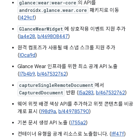
glance:wear:wear-core
의 API를
androidx.glance.wear.core
패키지로 이동
(
I429cf
)
GlanceWearWidget
에 상호작용 이벤트 지원 추가
(
Ia4e28
,
b/469808447
)
원격 컴포즈가 사용될 때 스냅 스크롤 지원 추가
(
I0ca9d
)
Glance Wear 인프라를 위한 최소 공개 API 노출
(
I7b4b9
,
b/467532762
)
captureSingleRemoteDocument
에서
CapturedDocument
반환 (
I5a283
,
b/467532762
)
웨어 위젯 배경 색상 API를 추가하고 위젯 콘텐츠를 비공
개로 표시 (
I98d9a
,
b/449785790
)
기본 문서 생성 API 노출 (
I755a2
)
컨테이너 유형을 공개 리소스로 노출합니다. (
Iff47f
)