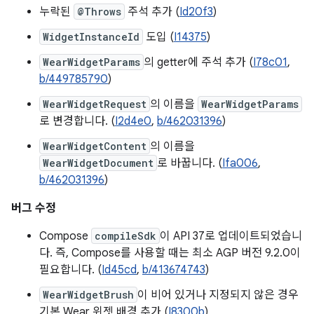
누락된
@Throws
주석 추가 (
Id20f3
)
WidgetInstanceId
도입 (
I14375
)
WearWidgetParams
의 getter에 주석 추가 (
I78c01
,
b/449785790
)
WearWidgetRequest
의 이름을
WearWidgetParams
로 변경합니다. (
I2d4e0
,
b/462031396
)
WearWidgetContent
의 이름을
WearWidgetDocument
로 바꿉니다. (
Ifa006
,
b/462031396
)
버그 수정
Compose
compileSdk
이 API 37로 업데이트되었습니
다. 즉, Compose를 사용할 때는 최소 AGP 버전 9.2.0이
필요합니다. (
Id45cd
,
b/413674743
)
WearWidgetBrush
이 비어 있거나 지정되지 않은 경우
기본 Wear 위젯 배경 추가 (
I8300b
)