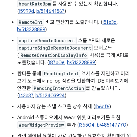
heartRateBpm
를 사용할 수 있는지 확인합니다.
(
I5999d
,
b/514641567
)
RemoteInt
비교 연산자를 노출합니다. (
I5fe3d
,
b/513228889
)
captureRemoteDocument
흐름 API와 새로운
captureSingleRemoteDocument
오버로드
(
RemoteCreationDisplayInfo
사용)를 공개 API로
노출했습니다. (
I87b0e
,
b/513228889
)
람다를 통해
PendingIntent
액세스를 지연하고 미리
보기 모드에서 no-op 작업을 반환하여 IDE 미리보기에
안전한
PendingIntentAction
를 만들었습니다.
(
I43b37
,
b/512403924
)
사용하지 않는 스냅 스크롤 상수 삭제 (
Ib6df6
)
Android 스튜디오에서 Wear 위젯 미리보기를 위한
WearWidgetPreview
추가 (
I36504
,
b/485147770
)
관련 데이터 유형이 사용 가능하고 유효한지 확인하기 위