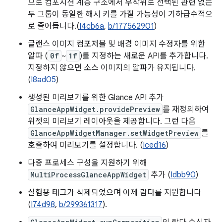
므로 컴포지션 계층 구조에서 무작위로 선택된 관련 없는
두 그룹이 동일한 해시 키를 가질 가능성이 기하급수적으
로 줄어듭니다.(
I4cb6a
,
b/177562901
)
글랜스 이미지 컴포저블 및 배경 이미지 수정자를 위한
알파 (
0f
~
1f
)를 지정하는 새로운 API를 추가합니다.
지정하지 않으면 소스 이미지의 알파가 유지됩니다.
(
I8ad05
)
생성된 미리보기를 위한 Glance API 추가
GlanceAppWidget.providePreview
를 재정의하여
위젯의 미리보기 레이아웃을 제공합니다. 그런 다음
GlanceAppWidgetManager.setWidgetPreview
를
호출하여 미리보기를 설정합니다. (
Iced16
)
다중 프로세스 구성을 지원하기 위해
MultiProcessGlanceAppWidget
추가 (
Idbb90
)
실험용 태그가 삭제되었으며 이제 람다를 지원합니다
(
I74d98
,
b/299361317
).