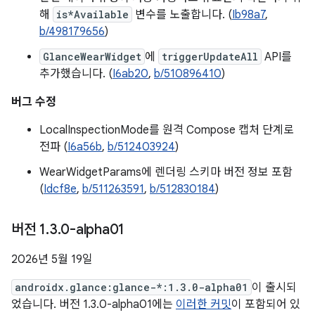
해
is*Available
변수를 노출합니다. (
Ib98a7
,
b/498179656
)
GlanceWearWidget
에
triggerUpdateAll
API를
추가했습니다. (
I6ab20
,
b/510896410
)
버그 수정
LocalInspectionMode를 원격 Compose 캡처 단계로
전파 (
I6a56b
,
b/512403924
)
WearWidgetParams에 렌더링 스키마 버전 정보 포함
(
Idcf8e
,
b/511263591
,
b/512830184
)
버전 1
.
3
.
0-alpha01
2026년 5월 19일
androidx.glance:glance-*:1.3.0-alpha01
이 출시되
었습니다. 버전 1.3.0-alpha01에는
이러한 커밋
이 포함되어 있