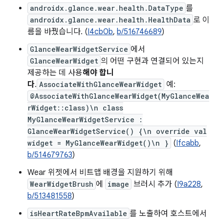
androidx.glance.wear.health.DataType
를
androidx.glance.wear.health.HealthData
로 이
름을 바꿨습니다. (
I4cb0b
,
b/516746689
)
GlanceWearWidgetService
에서
GlanceWearWidget
의 어떤 구현과 연결되어 있는지
제공하는 데 사용
해야 합니
다
.
AssociateWithGlanceWearWidget
예:
@AssociateWithGlanceWearWidget(MyGlanceWea
rWidget::class)\n class
MyGlanceWearWidgetService :
GlanceWearWidgetService() {\n override val
widget = MyGlanceWearWidget()\n }
(
Ifcabb
,
b/514679763
)
Wear 위젯에서 비트맵 배경을 지원하기 위해
WearWidgetBrush
에
image
브러시 추가 (
I9a228
,
b/513481558
)
isHeartRateBpmAvailable
를 노출하여 호스트에서