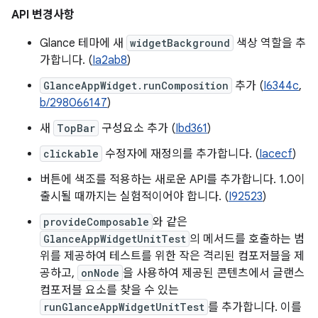
API 변경사항
Glance 테마에 새
widgetBackground
색상 역할을 추
가합니다. (
Ia2ab8
)
GlanceAppWidget.runComposition
추가 (
I6344c
,
b/298066147
)
새
TopBar
구성요소 추가 (
Ibd361
)
clickable
수정자에 재정의를 추가합니다. (
Iacecf
)
버튼에 색조를 적용하는 새로운 API를 추가합니다. 1.0이
출시될 때까지는 실험적이어야 합니다. (
I92523
)
provideComposable
와 같은
GlanceAppWidgetUnitTest
의 메서드를 호출하는 범
위를 제공하여 테스트를 위한 작은 격리된 컴포저블을 제
공하고,
onNode
을 사용하여 제공된 콘텐츠에서 글랜스
컴포저블 요소를 찾을 수 있는
runGlanceAppWidgetUnitTest
를 추가합니다. 이를