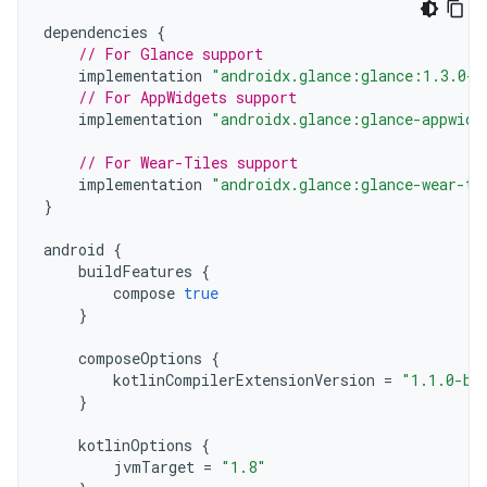
dependencies
{
// For Glance support
implementation
"androidx.glance:glance:1.3.0-a
// For AppWidgets support
implementation
"androidx.glance:glance-appwidg
// For Wear-Tiles support
implementation
"androidx.glance:glance-wear-ti
}
android
{
buildFeatures
{
compose
true
}
composeOptions
{
kotlinCompilerExtensionVersion
=
"1.1.0-be
}
kotlinOptions
{
jvmTarget
=
"1.8"