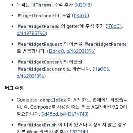
누락된
@Throws
주석 추가 (
Id20f3
)
WidgetInstanceId
도입 (
I14375
)
WearWidgetParams
의 getter에 주석 추가 (
I78c01
,
b/449785790
)
WearWidgetRequest
의 이름을
WearWidgetParams
로 변경합니다. (
I2d4e0
,
b/462031396
)
WearWidgetContent
의 이름을
WearWidgetDocument
로 바꿉니다. (
Ifa006
,
b/462031396
)
버그 수정
Compose
compileSdk
이 API 37로 업데이트되었습니
다. 즉, Compose를 사용할 때는 최소 AGP 버전 9.2.0이
필요합니다. (
Id45cd
,
b/413674743
)
WearWidgetBrush
이 비어 있거나 지정되지 않은 경우
기본 Wear 위젯 배경 추가 (
I8300b
)