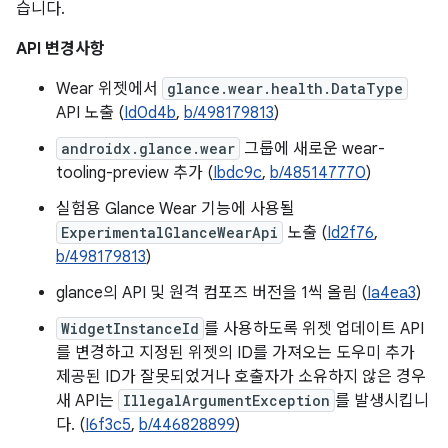
습니다.
API 변경사항
Wear 위젯에서
glance.wear.health.DataType
API 노출 (
Id0d4b
,
b/498179813
)
androidx.glance.wear
그룹에 새로운 wear-
tooling-preview 추가 (
Ibdc9c
,
b/485147770
)
실험용 Glance Wear 기능에 사용될
ExperimentalGlanceWearApi
노출 (
Id2f76
,
b/498179813
)
glance의 API 및 원격 컴포즈 버전을 1씩 올림 (
Ia4ea3
)
WidgetInstanceId
를 사용하도록 위젯 업데이트 API
를 변경하고 지정된 위젯의 ID를 가져오는 도우미 추가
제공된 ID가 잘못되었거나 호출자가 소유하지 않은 경우
새 API는
IllegalArgumentException
를 발생시킵니
다. (
I6f3c5
,
b/446828899
)