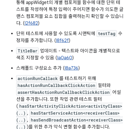
통해 appWidget의 개별 컴포저블 함수에 대한 단위 테
스트를 작성하여 특정 입력이 주어지면 함수가 의도한 글
랜스 컴포저블 요소 집합을 출력하는지 확인할 수 있습니
다. (
I2f682
)
단위 테스트에 사용할 수 있도록 시맨틱에
testTag
수
정자를 추가합니다. (
I8f62f
)
TitleBar
업데이트 - 텍스트와 아이콘을 개별적으로
색조 지정할 수 있음 (
Ia0a60
)
스캐폴드 구성요소 추가 (
I8a736
)
actionRunCallack
를 테스트하기 위해
hasActionRunCallbackClickAction
필터와
assertHasActionRunCallbackClickAction
어설
션을 추가합니다. 또한 작업 관련 테스트 필터
(
hasStartActivityClickAction<activityClass>
(..)
,
hasStartServiceAction<receiverClass>
(..)
,
hasSendBroadcastAction<receiverClass>
(..)
)를 위한 추가 약식 변형 함수를 추가합니다.