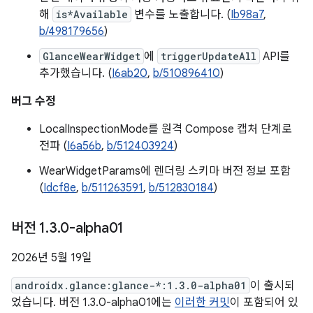
해
is*Available
변수를 노출합니다. (
Ib98a7
,
b/498179656
)
GlanceWearWidget
에
triggerUpdateAll
API를
추가했습니다. (
I6ab20
,
b/510896410
)
버그 수정
LocalInspectionMode를 원격 Compose 캡처 단계로
전파 (
I6a56b
,
b/512403924
)
WearWidgetParams에 렌더링 스키마 버전 정보 포함
(
Idcf8e
,
b/511263591
,
b/512830184
)
버전 1
.
3
.
0-alpha01
2026년 5월 19일
androidx.glance:glance-*:1.3.0-alpha01
이 출시되
었습니다. 버전 1.3.0-alpha01에는
이러한 커밋
이 포함되어 있