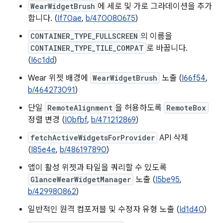
WearWidgetBrush
에 세로 및 가로 그라데이션을 추가
합니다. (
If70ae
,
b/470080675
)
CONTAINER_TYPE_FULLSCREEN
의 이름을
CONTAINER_TYPE_TILE_COMPAT
로 바꿉니다.
(
I6c1dd
)
Wear 위젯 배경에
WearWidgetBrush
노출 (
I66f54
,
b/464273091
)
단일
RemoteAlignment
을 허용하도록
RemoteBox
정렬 변경 (
I0bfbf
,
b/471212869
)
fetchActiveWidgetsForProvider
API 삭제
(
I85e4e
,
b/486197890
)
앱이 활성 위젯과 타일을 쿼리할 수 있도록
GlanceWearWidgetManager
노출 (
I5be95
,
b/429980862
)
일반적인 원격 컴포저블 및 수정자 유형 노출 (
Id1d40
)