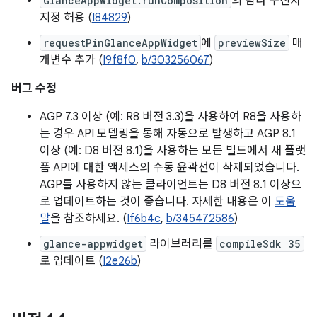
GlanceAppWidget.runComposition
의 람다 수신자
지정 허용 (
I84829
)
requestPinGlanceAppWidget
에
previewSize
매
개변수 추가 (
I9f8f0
,
b/303256067
)
버그 수정
AGP 7.3 이상 (예: R8 버전 3.3)을 사용하여 R8을 사용하
는 경우 API 모델링을 통해 자동으로 발생하고 AGP 8.1
이상 (예: D8 버전 8.1)을 사용하는 모든 빌드에서 새 플랫
폼 API에 대한 액세스의 수동 윤곽선이 삭제되었습니다.
AGP를 사용하지 않는 클라이언트는 D8 버전 8.1 이상으
로 업데이트하는 것이 좋습니다. 자세한 내용은 이
도움
말
을 참조하세요. (
If6b4c
,
b/345472586
)
glance-appwidget
라이브러리를
compileSdk 35
로 업데이트 (
I2e26b
)