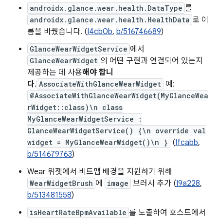
androidx.glance.wear.health.DataType
를
androidx.glance.wear.health.HealthData
로 이
름을 바꿨습니다. (
I4cb0b
,
b/516746689
)
GlanceWearWidgetService
에서
GlanceWearWidget
의 어떤 구현과 연결되어 있는지
제공하는 데 사용
해야 합니
다
.
AssociateWithGlanceWearWidget
예:
@AssociateWithGlanceWearWidget(MyGlanceWea
rWidget::class)\n class
MyGlanceWearWidgetService :
GlanceWearWidgetService() {\n override val
widget = MyGlanceWearWidget()\n }
(
Ifcabb
,
b/514679763
)
Wear 위젯에서 비트맵 배경을 지원하기 위해
WearWidgetBrush
에
image
브러시 추가 (
I9a228
,
b/513481558
)
isHeartRateBpmAvailable
를 노출하여 호스트에서