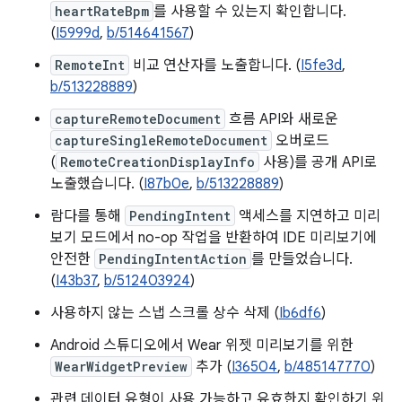
heartRateBpm
를 사용할 수 있는지 확인합니다.
(
I5999d
,
b/514641567
)
RemoteInt
비교 연산자를 노출합니다. (
I5fe3d
,
b/513228889
)
captureRemoteDocument
흐름 API와 새로운
captureSingleRemoteDocument
오버로드
(
RemoteCreationDisplayInfo
사용)를 공개 API로
노출했습니다. (
I87b0e
,
b/513228889
)
람다를 통해
PendingIntent
액세스를 지연하고 미리
보기 모드에서 no-op 작업을 반환하여 IDE 미리보기에
안전한
PendingIntentAction
를 만들었습니다.
(
I43b37
,
b/512403924
)
사용하지 않는 스냅 스크롤 상수 삭제 (
Ib6df6
)
Android 스튜디오에서 Wear 위젯 미리보기를 위한
WearWidgetPreview
추가 (
I36504
,
b/485147770
)
관련 데이터 유형이 사용 가능하고 유효한지 확인하기 위