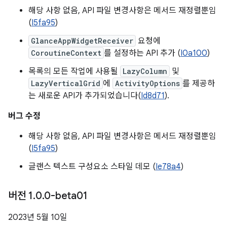
해당 사항 없음, API 파일 변경사항은 메서드 재정렬뿐임
(
I5fa95
)
GlanceAppWidgetReceiver
요청에
CoroutineContext
를 설정하는 API 추가 (
I0a100
)
목록의 모든 작업에 사용될
LazyColumn
및
LazyVerticalGrid
에
ActivityOptions
를 제공하
는 새로운 API가 추가되었습니다(
Id8d71
).
버그 수정
해당 사항 없음, API 파일 변경사항은 메서드 재정렬뿐임
(
I5fa95
)
글랜스 텍스트 구성요소 스타일 데모 (
Ie78a4
)
버전 1
.
0
.
0-beta01
2023년 5월 10일