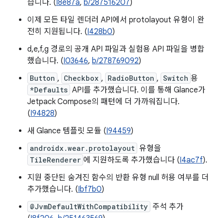
습니다. (
I8e87a
,
b/287516207
)
이제 모든 타일 렌더러 API에서 protolayout 유형이 완
전히 지원됩니다. (
I428b0
)
d,e,f,g 경로의 공개 API 파일과 실험용 API 파일을 병합
했습니다. (
I03646
,
b/278769092
)
Button
,
Checkbox
,
RadioButton
,
Switch
용
*Defaults
API를 추가했습니다. 이를 통해 Glance가
Jetpack Compose의 패턴에 더 가까워집니다.
(
I94828
)
새 Glance 템플릿 모듈 (
I94459
)
androidx.wear.protolayout
유형을
TileRenderer
에 지원하도록 추가했습니다 (
I4ac7f
).
지원 중단된 숨겨진 함수의 반환 유형 null 허용 여부를 더
추가했습니다. (
Ibf7b0
)
@JvmDefaultWithCompatibility
주석 추가