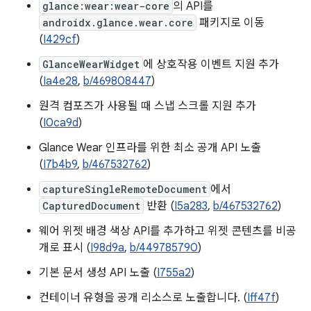
glance:wear:wear-core
의 API를
androidx.glance.wear.core
패키지로 이동
(
I429cf
)
GlanceWearWidget
에 상호작용 이벤트 지원 추가
(
Ia4e28
,
b/469808447
)
원격 컴포즈가 사용될 때 스냅 스크롤 지원 추가
(
I0ca9d
)
Glance Wear 인프라를 위한 최소 공개 API 노출
(
I7b4b9
,
b/467532762
)
captureSingleRemoteDocument
에서
CapturedDocument
반환 (
I5a283
,
b/467532762
)
웨어 위젯 배경 색상 API를 추가하고 위젯 콘텐츠를 비공
개로 표시 (
I98d9a
,
b/449785790
)
기본 문서 생성 API 노출 (
I755a2
)
컨테이너 유형을 공개 리소스로 노출합니다. (
Iff47f
)