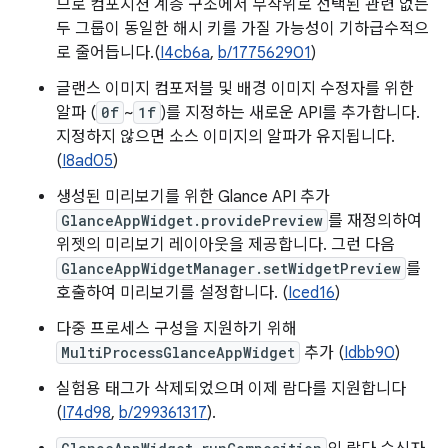
므로 컴포지션 계층 구조에서 무작위로 선택된 관련 없는
두 그룹이 동일한 해시 키를 가질 가능성이 기하급수적으
로 줄어듭니다.(
I4cb6a
,
b/177562901
)
글랜스 이미지 컴포저블 및 배경 이미지 수정자를 위한
알파 (
0f
~
1f
)를 지정하는 새로운 API를 추가합니다.
지정하지 않으면 소스 이미지의 알파가 유지됩니다.
(
I8ad05
)
생성된 미리보기를 위한 Glance API 추가
GlanceAppWidget.providePreview
를 재정의하여
위젯의 미리보기 레이아웃을 제공합니다. 그런 다음
GlanceAppWidgetManager.setWidgetPreview
를
호출하여 미리보기를 설정합니다. (
Iced16
)
다중 프로세스 구성을 지원하기 위해
MultiProcessGlanceAppWidget
추가 (
Idbb90
)
실험용 태그가 삭제되었으며 이제 람다를 지원합니다
(
I74d98
,
b/299361317
).