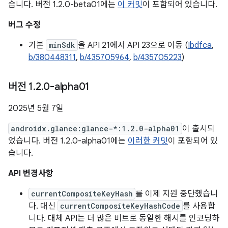
습니다. 버전 1.2.0-beta01에는
이 커밋
이 포함되어 있습니다.
버그 수정
기본
minSdk
을 API 21에서 API 23으로 이동 (
Ibdfca
,
b/380448311
,
b/435705964
,
b/435705223
)
버전 1
.
2
.
0-alpha01
2025년 5월 7일
androidx.glance:glance-*:1.2.0-alpha01
이 출시되
었습니다. 버전 1.2.0-alpha01에는
이러한 커밋
이 포함되어 있
습니다.
API 변경사항
currentCompositeKeyHash
를 이제 지원 중단했습니
다. 대신
currentCompositeKeyHashCode
를 사용합
니다. 대체 API는 더 많은 비트로 동일한 해시를 인코딩하