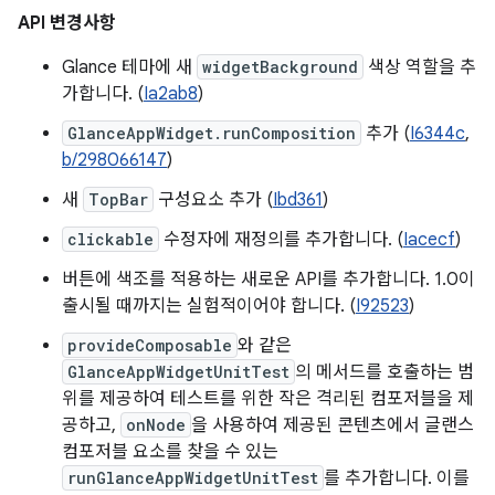
API 변경사항
Glance 테마에 새
widgetBackground
색상 역할을 추
가합니다. (
Ia2ab8
)
GlanceAppWidget.runComposition
추가 (
I6344c
,
b/298066147
)
새
TopBar
구성요소 추가 (
Ibd361
)
clickable
수정자에 재정의를 추가합니다. (
Iacecf
)
버튼에 색조를 적용하는 새로운 API를 추가합니다. 1.0이
출시될 때까지는 실험적이어야 합니다. (
I92523
)
provideComposable
와 같은
GlanceAppWidgetUnitTest
의 메서드를 호출하는 범
위를 제공하여 테스트를 위한 작은 격리된 컴포저블을 제
공하고,
onNode
을 사용하여 제공된 콘텐츠에서 글랜스
컴포저블 요소를 찾을 수 있는
runGlanceAppWidgetUnitTest
를 추가합니다. 이를