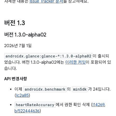
자세한 내용은
Issue Tracker 문서
를 참고하세요.
버전 1
.
3
버전 1
.
3
.
0-alpha02
2026년 7월 1일
androidx.glance:glance-*:1.3.0-alpha02
이 출시되
었습니다. 버전 1.3.0-alpha02에는
이러한 커밋
이 포함되어 있
습니다.
API 변경사항
이제
androidx.benchmark
의
minSdk
가 24입니다.
(
Ic2a85
)
heartRateAccuracy
에서 권한 확인 삭제 (
I14269
,
b/522444636
)