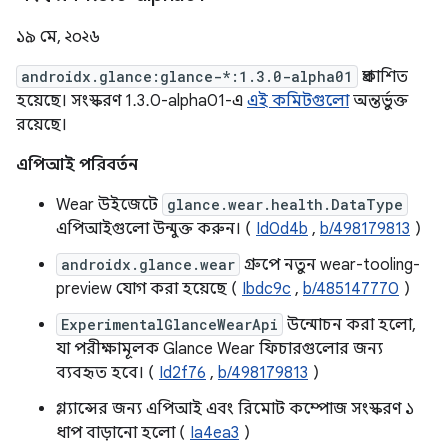
১৯ মে, ২০২৬
androidx.glance:glance-*:1.3.0-alpha01
প্রকাশিত
হয়েছে। সংস্করণ 1.3.0-alpha01-এ
এই কমিটগুলো
অন্তর্ভুক্ত
রয়েছে।
এপিআই পরিবর্তন
Wear উইজেটে
glance.wear.health.DataType
এপিআইগুলো উন্মুক্ত করুন। (
Id0d4b
,
b/498179813
)
androidx.glance.wear
গ্রুপে নতুন wear-tooling-
preview যোগ করা হয়েছে (
Ibdc9c
,
b/485147770
)
ExperimentalGlanceWearApi
উন্মোচন করা হলো,
যা পরীক্ষামূলক Glance Wear ফিচারগুলোর জন্য
ব্যবহৃত হবে। (
Id2f76
,
b/498179813
)
গ্ল্যান্সের জন্য এপিআই এবং রিমোট কম্পোজ সংস্করণ ১
ধাপ বাড়ানো হলো (
Ia4ea3
)