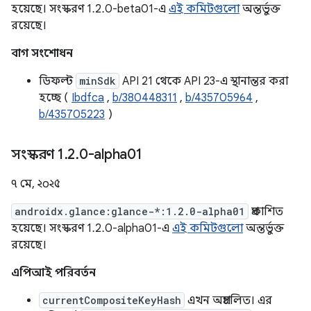
হয়েছে। সংস্করণ 1.2.0-beta01-এ
এই কমিটগুলো
অন্তর্ভুক্ত
রয়েছে।
বাগ সংশোধন
ডিফল্ট
minSdk
API 21 থেকে API 23-এ স্থানান্তর করা
হচ্ছে (
Ibdfca
,
b/380448311
,
b/435705964
,
b/435705223
)
সংস্করণ 1
.
2
.
0-alpha01
৭ মে, ২০২৫
androidx.glance:glance-*:1.2.0-alpha01
প্রকাশিত
হয়েছে। সংস্করণ 1.2.0-alpha01-এ
এই কমিটগুলো
অন্তর্ভুক্ত
রয়েছে।
এপিআই পরিবর্তন
currentCompositeKeyHash
এখন অপ্রচলিত। এর