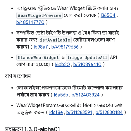
অ্যান্ড্রয়েড স্টুডিওতে Wear Widget প্রিভিউ করার জন্য
WearWidgetPreview
যোগ করা হয়েছে (
I36504
,
b/485147770
)
সম্পর্কিত ডেটা টাইপটি উপলব্ধ ও বৈধ কিনা তা যাচাই
করার জন্য
is*Available
ভেরিয়েবলগুলো প্রকাশ
করুন। (
Ib98a7
,
b/498179656
)
GlanceWearWidget
এ
triggerUpdateAll
API
যোগ করা হয়েছে। (
I6ab20
,
b/510896410
)
বাগ সংশোধন
লোকালইন্সপেকশনমোডকে রিমোট কম্পোজ ক্যাপচার
পর্যায়ে প্রচার করুন (
I6a56b
,
b/512403924
)
WearWidgetParams-এ রেন্ডারিং স্কিমা সংস্করণের তথ্য
অন্তর্ভুক্ত করুন (
Idcf8e
,
b/511263591
,
b/512830184
)
সংস্করণ 1
.
3
.
0-alpha01