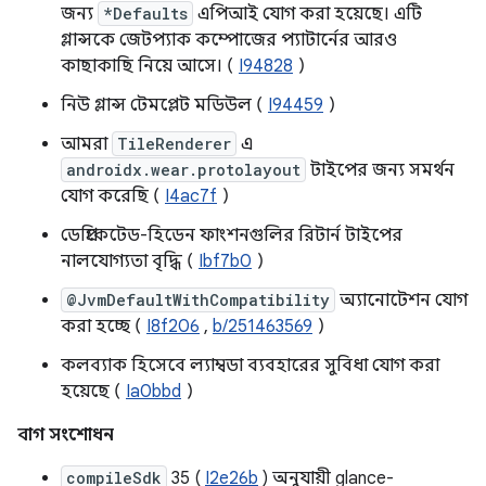
জন্য
*Defaults
এপিআই যোগ করা হয়েছে। এটি
গ্লান্সকে জেটপ্যাক কম্পোজের প্যাটার্নের আরও
কাছাকাছি নিয়ে আসে। (
I94828
)
নিউ গ্লান্স টেমপ্লেট মডিউল (
I94459
)
আমরা
TileRenderer
এ
androidx.wear.protolayout
টাইপের জন্য সমর্থন
যোগ করেছি (
I4ac7f
)
ডেপ্রিকেটেড-হিডেন ফাংশনগুলির রিটার্ন টাইপের
নালযোগ্যতা বৃদ্ধি (
Ibf7b0
)
@JvmDefaultWithCompatibility
অ্যানোটেশন যোগ
করা হচ্ছে (
I8f206
,
b/251463569
)
কলব্যাক হিসেবে ল্যাম্বডা ব্যবহারের সুবিধা যোগ করা
হয়েছে (
Ia0bbd
)
বাগ সংশোধন
compileSdk
35 (
I2e26b
) অনুযায়ী glance-