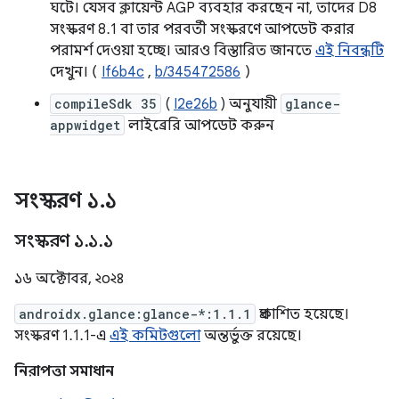
ঘটে। যেসব ক্লায়েন্ট AGP ব্যবহার করছেন না, তাদের D8
সংস্করণ 8.1 বা তার পরবর্তী সংস্করণে আপডেট করার
পরামর্শ দেওয়া হচ্ছে। আরও বিস্তারিত জানতে
এই নিবন্ধটি
দেখুন। (
If6b4c
,
b/345472586
)
compileSdk 35
(
I2e26b
) অনুযায়ী
glance-
appwidget
লাইব্রেরি আপডেট করুন
সংস্করণ ১
.
১
সংস্করণ ১
.
১
.
১
১৬ অক্টোবর, ২০২৪
androidx.glance:glance-*:1.1.1
প্রকাশিত হয়েছে।
সংস্করণ 1.1.1-এ
এই কমিটগুলো
অন্তর্ভুক্ত রয়েছে।
নিরাপত্তা সমাধান