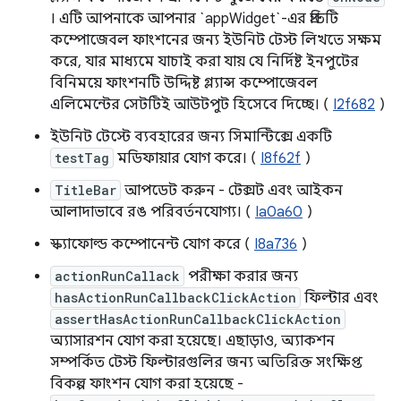
। এটি আপনাকে আপনার `appWidget`-এর প্রতিটি
কম্পোজেবল ফাংশনের জন্য ইউনিট টেস্ট লিখতে সক্ষম
করে, যার মাধ্যমে যাচাই করা যায় যে নির্দিষ্ট ইনপুটের
বিনিময়ে ফাংশনটি উদ্দিষ্ট গ্ল্যান্স কম্পোজেবল
এলিমেন্টের সেটটিই আউটপুট হিসেবে দিচ্ছে। (
I2f682
)
ইউনিট টেস্টে ব্যবহারের জন্য সিমান্টিক্সে একটি
testTag
মডিফায়ার যোগ করে। (
I8f62f
)
TitleBar
আপডেট করুন - টেক্সট এবং আইকন
আলাদাভাবে রঙ পরিবর্তনযোগ্য। (
Ia0a60
)
স্ক্যাফোল্ড কম্পোনেন্ট যোগ করে (
I8a736
)
actionRunCallack
পরীক্ষা করার জন্য
hasActionRunCallbackClickAction
ফিল্টার এবং
assertHasActionRunCallbackClickAction
অ্যাসারশন যোগ করা হয়েছে। এছাড়াও, অ্যাকশন
সম্পর্কিত টেস্ট ফিল্টারগুলির জন্য অতিরিক্ত সংক্ষিপ্ত
বিকল্প ফাংশন যোগ করা হয়েছে -