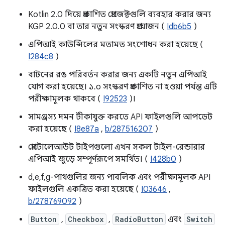
Kotlin 2.0 দিয়ে প্রকাশিত প্রোজেক্টগুলি ব্যবহার করার জন্য
KGP 2.0.0 বা তার নতুন সংস্করণ প্রয়োজন (
Idb6b5
)
এপিআই কাউন্সিলের মতামত সংশোধন করা হয়েছে (
I284c8
)
বাটনের রঙ পরিবর্তন করার জন্য একটি নতুন এপিআই
যোগ করা হয়েছে। ১.০ সংস্করণ প্রকাশিত না হওয়া পর্যন্ত এটি
পরীক্ষামূলক থাকবে (
I92523
)।
সামঞ্জস্য দমন টীকাযুক্ত করতে API ফাইলগুলি আপডেট
করা হয়েছে (
I8e87a
,
b/287516207
)
প্রোটোলেআউট টাইপগুলো এখন সকল টাইল-রেন্ডারার
এপিআই জুড়ে সম্পূর্ণরূপে সমর্থিত। (
I428b0
)
d,e,f,g-পাথগুলির জন্য পাবলিক এবং পরীক্ষামূলক API
ফাইলগুলি একত্রিত করা হয়েছে (
I03646
,
b/278769092
)
Button
,
Checkbox
,
RadioButton
এবং
Switch