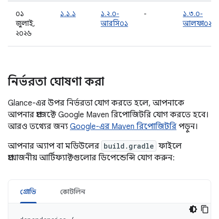
০১
১.১.১
১.২.০-
-
১.৩.০-
জুলাই,
আরসি০১
আলফা০২
২০২৬
নির্ভরতা ঘোষণা করা
Glance-এর উপর নির্ভরতা যোগ করতে হলে, আপনাকে
আপনার প্রজেক্টে Google Maven রিপোজিটরি যোগ করতে হবে।
আরও তথ্যের জন্য
Google-এর Maven রিপোজিটরি
পড়ুন।
আপনার অ্যাপ বা মডিউলের
build.gradle
ফাইলে
প্রয়োজনীয় আর্টিফ্যাক্টগুলোর ডিপেন্ডেন্সি যোগ করুন:
গ্রোভি
কোটলিন