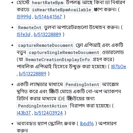
হোস্টে
heartRateBpm
উপলব্ধ আছে কিনা তা নির্ধারণ
করতে
isHeartRateBpmAvailable
প্রকাশ করুন। (
I5999d
,
b/514641567
)
RemoteInt
তুলনা অপারেটরগুলো উন্মোচন করুন। (
I5fe3d
,
b/513228889
)
captureRemoteDocument
ফ্লো এপিআই এবং একটি
নতুন
captureSingleRemoteDocument
ওভারলোড
(যা
RemoteCreationDisplayInfo
গ্রহণ করে)
পাবলিক এপিআই হিসেবে উন্মুক্ত করা হয়েছে। (
I87b0e
,
b/513228889
)
একটি ল্যাম্বডার মাধ্যমে
PendingIntent
অ্যাক্সেস
স্থগিত করে এবং প্রিভিউ মোডে একটি নো-অপ অ্যাকশন
রিটার্ন করার মাধ্যমে IDE প্রিভিউয়ের জন্য
PendingIntentAction
নিরাপদ করা হয়েছে। (
I43b37
,
b/512403924
)
অব্যবহৃত স্ন্যাপ স্ক্রোলিং ধ্রুবক (
Ib6df6
) অপসারণ
করুন