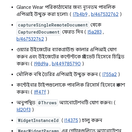
Glance Wear পরিকাঠামোর জন্য ন্যূনতম পাবলিক
এপিআই উন্মুক্ত করা হলো। (
I7b4b9
,
b/467532762
)
captureSingleRemoteDocument
থেকে
CapturedDocument
ফেরত দিন (
I5a283
,
b/467532762
)
ওয়্যার উইজেটের ব্যাকগ্রাউন্ড কালার এপিআই যোগ
করুন এবং উইজেটের কন্টেন্টকে প্রাইভেট হিসেবে চিহ্নিত
করুন। (
I98d9a
,
b/449785790
)
মৌলিক নথি তৈরির এপিআই উন্মুক্ত করুন (
I755a2
)
কন্টেইনার টাইপগুলোকে পাবলিক রিসোর্স হিসেবে প্রকাশ
করুন। (
Iff47f
)
অনুপস্থিত
@Throws
অ্যানোটেশনটি যোগ করুন। (
Id20f3
)
WidgetInstanceId
(
I14375
) চালু করুন
WearWidgetParams
এর গেটারগুলিতে অ্যানোটেশন