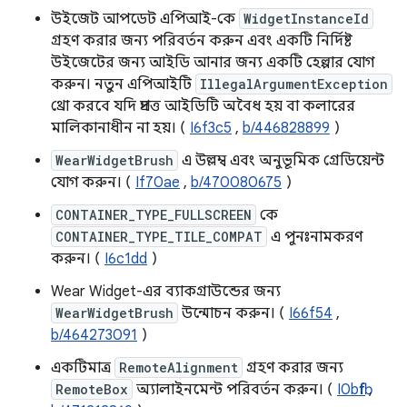
উইজেট আপডেট এপিআই-কে
WidgetInstanceId
গ্রহণ করার জন্য পরিবর্তন করুন এবং একটি নির্দিষ্ট
উইজেটের জন্য আইডি আনার জন্য একটি হেল্পার যোগ
করুন। নতুন এপিআইটি
IllegalArgumentException
থ্রো করবে যদি প্রদত্ত আইডিটি অবৈধ হয় বা কলারের
মালিকানাধীন না হয়। (
I6f3c5
,
b/446828899
)
WearWidgetBrush
এ উল্লম্ব এবং অনুভূমিক গ্রেডিয়েন্ট
যোগ করুন। (
If70ae
,
b/470080675
)
CONTAINER_TYPE_FULLSCREEN
কে
CONTAINER_TYPE_TILE_COMPAT
এ পুনঃনামকরণ
করুন। (
I6c1dd
)
Wear Widget-এর ব্যাকগ্রাউন্ডের জন্য
WearWidgetBrush
উন্মোচন করুন। (
I66f54
,
b/464273091
)
একটিমাত্র
RemoteAlignment
গ্রহণ করার জন্য
RemoteBox
অ্যালাইনমেন্ট পরিবর্তন করুন। (
I0bfbf
,