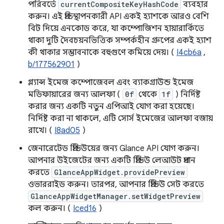
পরিবর্তে
currentCompositeKeyHashCode
ব্যবহার
করুন। এই প্রতিস্থাপনকারী API একই হ্যাশকে আরও বেশি
বিট দিয়ে এনকোড করে, যা কম্পোজিশন হায়ারার্কিতে
থাকা দুটি দৈবচয়নভিত্তিক সম্পর্কহীন গ্রুপের একই হ্যাশ
কী থাকার সম্ভাবনাকে বহুগুণে কমিয়ে দেয়। (
I4cb6a
,
b/177562901
)
গ্ল্যান্স ইমেজ কম্পোজেবল এবং ব্যাকগ্রাউন্ড ইমেজ
মডিফায়ারের জন্য আলফা (
0f
থেকে
1f
) নির্দিষ্ট
করার জন্য একটি নতুন এপিআই যোগ করা হয়েছে।
নির্দিষ্ট করা না থাকলে, এটি সোর্স ইমেজের আলফা বজায়
রাখে। (
I8ad05
)
জেনারেটেড প্রিভিউয়ের জন্য Glance API যোগ করুন।
আপনার উইজেটের জন্য একটি প্রিভিউ লেআউট প্রদান
করতে
GlanceAppWidget.providePreview
ওভাররাইড করুন। তারপর, আপনার প্রিভিউ সেট করতে
GlanceAppWidgetManager.setWidgetPreview
কল করুন। (
Iced16
)