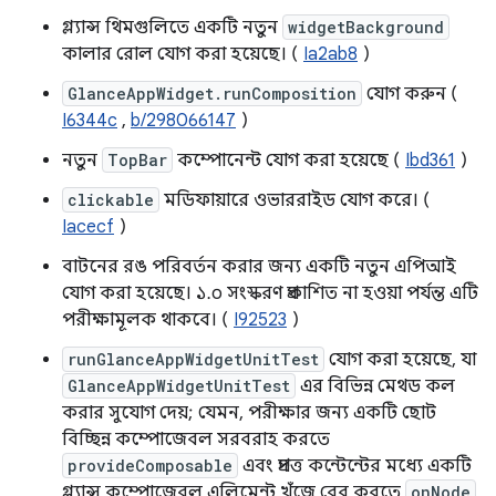
গ্ল্যান্স থিমগুলিতে একটি নতুন
widgetBackground
কালার রোল যোগ করা হয়েছে। (
Ia2ab8
)
GlanceAppWidget.runComposition
যোগ করুন (
I6344c
,
b/298066147
)
নতুন
TopBar
কম্পোনেন্ট যোগ করা হয়েছে (
Ibd361
)
clickable
মডিফায়ারে ওভাররাইড যোগ করে। (
Iacecf
)
বাটনের রঙ পরিবর্তন করার জন্য একটি নতুন এপিআই
যোগ করা হয়েছে। ১.০ সংস্করণ প্রকাশিত না হওয়া পর্যন্ত এটি
পরীক্ষামূলক থাকবে। (
I92523
)
runGlanceAppWidgetUnitTest
যোগ করা হয়েছে, যা
GlanceAppWidgetUnitTest
এর বিভিন্ন মেথড কল
করার সুযোগ দেয়; যেমন, পরীক্ষার জন্য একটি ছোট
বিচ্ছিন্ন কম্পোজেবল সরবরাহ করতে
provideComposable
এবং প্রদত্ত কন্টেন্টের মধ্যে একটি
গ্ল্যান্স কম্পোজেবল এলিমেন্ট খুঁজে বের করতে
onNode