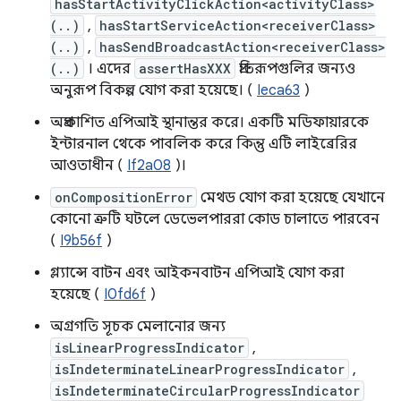
hasStartActivityClickAction<activityClass>
(..)
,
hasStartServiceAction<receiverClass>
(..)
,
hasSendBroadcastAction<receiverClass>
(..)
। এদের
assertHasXXX
প্রতিরূপগুলির জন্যও
অনুরূপ বিকল্প যোগ করা হয়েছে। (
Ieca63
)
অপ্রকাশিত এপিআই স্থানান্তর করে। একটি মডিফায়ারকে
ইন্টারনাল থেকে পাবলিক করে কিন্তু এটি লাইব্রেরির
আওতাধীন (
If2a08
)।
onCompositionError
মেথড যোগ করা হয়েছে যেখানে
কোনো ত্রুটি ঘটলে ডেভেলপাররা কোড চালাতে পারবেন
(
I9b56f
)
গ্ল্যান্সে বাটন এবং আইকনবাটন এপিআই যোগ করা
হয়েছে (
I0fd6f
)
অগ্রগতি সূচক মেলানোর জন্য
isLinearProgressIndicator
,
isIndeterminateLinearProgressIndicator
,
isIndeterminateCircularProgressIndicator