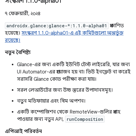
সংস্করণ 1
.
1
.
0-alpha01
৭ ফেব্রুয়ারী, ২০২৪
androidx.glance:glance-*:1.1.0-alpha01
প্রকাশিত
হয়েছে।
সংস্করণ 1.1.0-alpha01-এ এই কমিটগুলো অন্তর্ভুক্ত
রয়েছে।
নতুন বৈশিষ্ট্য
Glance-এর জন্য একটি ইউনিট টেস্ট লাইব্রেরি, যার জন্য
UI Automator-এর প্রয়োজন হয় না। ভিউ ইনফ্লেট না করেই
সরাসরি Glance কোড পরীক্ষা করা যায়।
সরল লেআউটের জন্য উচ্চ স্তরের উপাদানসমূহ।
নতুন মডিফায়ার এবং থিম অপশন।
একটি কম্পোজিশন থেকে RemoteView-গুলির প্রবাহ
পাওয়ার জন্য নতুন API,
runComposition
এপিআই পরিবর্তন