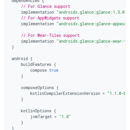
dependencies
{
// For Glance support
implementation
"androidx.glance:glance:1.3.0-a
// For AppWidgets support
implementation
"androidx.glance:glance-appwidg
// For Wear-Tiles support
implementation
"androidx.glance:glance-wear-ti
}
android
{
buildFeatures
{
compose
true
}
composeOptions
{
kotlinCompilerExtensionVersion
=
"1.1.0-be
}
kotlinOptions
{
jvmTarget
=
"1.8"
}
}