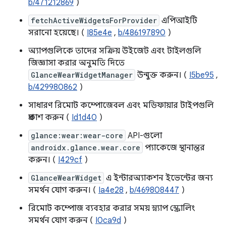
b/471212869
)
fetchActiveWidgetsForProvider
এপিআইটি
সরানো হয়েছে। (
I85e4e
,
b/486197890
)
অ্যাপগুলিকে তাদের সক্রিয় উইজেট এবং টাইলগুলি
জিজ্ঞাসা করার অনুমতি দিতে
GlanceWearWidgetManager
উন্মুক্ত করুন। (
I5be95
,
b/429980862
)
সাধারণ রিমোট কম্পোজেবল এবং মডিফায়ার টাইপগুলি
প্রকাশ করুন (
Id1d40
)
glance:wear:wear-core
API-গুলো
androidx.glance.wear.core
প্যাকেজে স্থানান্তর
করুন। (
I429cf
)
GlanceWearWidget
এ ইন্টারঅ্যাকশন ইভেন্টের জন্য
সমর্থন যোগ করুন। (
Ia4e28
,
b/469808447
)
রিমোট কম্পোজ ব্যবহার করার সময় স্ন্যাপ স্ক্রোলিং
সমর্থন যোগ করুন (
I0ca9d
)