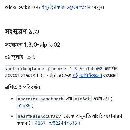
আরও তথ্যের জন্য
ইস্যু ট্র্যাকার ডকুমেন্টেশন
দেখুন।
সংস্করণ ১
.
৩
সংস্করণ 1
.
3
.
0-alpha02
০১ জুলাই, ২০২৬
androidx.glance:glance-*:1.3.0-alpha02
প্রকাশিত
হয়েছে। সংস্করণ 1.3.0-alpha02-এ
এই কমিটগুলো
রয়েছে।
এপিআই পরিবর্তন
androidx.benchmark
এর
minSdk
এখন ২৪। (
Ic2a85
)
heartRateAccuracy
থেকে অনুমতি যাচাই অপসারণ
করুন (
I14269
,
b/522444636
)