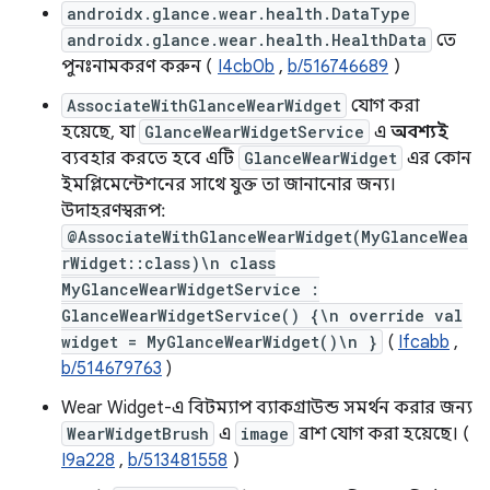
androidx.glance.wear.health.DataType
androidx.glance.wear.health.HealthData
তে
পুনঃনামকরণ করুন (
I4cb0b
,
b/516746689
)
AssociateWithGlanceWearWidget
যোগ করা
হয়েছে, যা
GlanceWearWidgetService
এ
অবশ্যই
ব্যবহার করতে হবে এটি
GlanceWearWidget
এর কোন
ইমপ্লিমেন্টেশনের সাথে যুক্ত তা জানানোর জন্য।
উদাহরণস্বরূপ:
@AssociateWithGlanceWearWidget(MyGlanceWea
rWidget::class)\n class
MyGlanceWearWidgetService :
GlanceWearWidgetService() {\n override val
widget = MyGlanceWearWidget()\n }
(
Ifcabb
,
b/514679763
)
Wear Widget-এ বিটম্যাপ ব্যাকগ্রাউন্ড সমর্থন করার জন্য
WearWidgetBrush
এ
image
ব্রাশ যোগ করা হয়েছে। (
I9a228
,
b/513481558
)