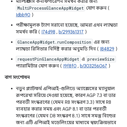
মাল্টিপ্রসেস কনফিগারেশন সমর্থন করার জন্য
MultiProcessGlanceAppWidget
যোগ করুন (
Idbb90
)
পরীক্ষামূলক ট্যাগ সরানো হয়েছে, আমরা এখন ল্যাম্বডা
সমর্থন করি (
I74d98
,
b/299361317
)
GlanceAppWidget.runComposition
এর জন্য
ল্যাম্বডা রিসিভার নির্দিষ্ট করার অনুমতি দিন (
I84829
)
requestPinGlanceAppWidget
এ
previewSize
প্যারামিটার যোগ করুন (
I9f8f0
,
b/303256067
)
বাগ সংশোধন
নতুন প্ল্যাটফর্ম এপিআই-গুলিতে অ্যাক্সেসের ম্যানুয়াল
রূপরেখা সরিয়ে দেওয়া হয়েছে, কারণ AGP 7.3 বা তার
পরবর্তী সংস্করণের (যেমন R8 সংস্করণ 3.3) সাথে R8
ব্যবহার করার সময় এবং AGP 8.1 বা তার পরবর্তী
সংস্করণের (যেমন D8 সংস্করণ 8.1) সাথে সমস্ত বিল্ডের
জন্য এটি এপিআই মডেলিংয়ের মাধ্যমে স্বয়ংক্রিয়ভাবে