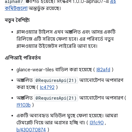
alpha07
প্রকাশিত হয়েছে। সংস্করণ 1.0.0-alpha07-এ
এই
কমিটগুলো
অন্তর্ভুক্ত রয়েছে।
নতুন বৈশিষ্ট্য
গ্লান্সওয়্যার টাইলস এখন অপ্রচলিত এবং আসন্ন একটি
রিলিজে এটি সরিয়ে ফেলা হবে। এর পরিবর্তে নতুন
গ্লান্সওয়্যার উইজেটস লাইব্রেরি আনা হবে।
এপিআই পরিবর্তন
glance-wear-tiles বাতিল করা হয়েছে (
I82afd
)
অপ্রচলিত
@RequiresApi(21)
অ্যানোটেশন অপসারণ
করা হচ্ছে (
Ic4792
)
অপ্রচলিত
@RequiresApi(21)
অ্যানোটেশন অপসারণ (
I9103b
)
একটি অব্যবহৃত মডিউল মুছে ফেলা হয়েছে। আমরা
টেমপ্লেট নিয়ে আর অগ্রসর হচ্ছি না। (
I3fc90
,
b/430070874
)