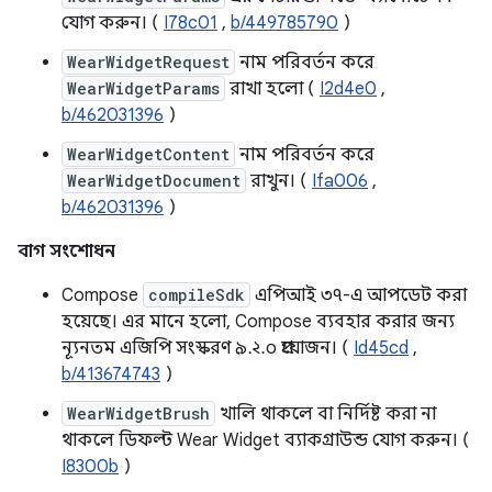
যোগ করুন। (
I78c01
,
b/449785790
)
WearWidgetRequest
নাম পরিবর্তন করে
WearWidgetParams
রাখা হলো (
I2d4e0
,
b/462031396
)
WearWidgetContent
নাম পরিবর্তন করে
WearWidgetDocument
রাখুন। (
Ifa006
,
b/462031396
)
বাগ সংশোধন
Compose
compileSdk
এপিআই ৩৭-এ আপডেট করা
হয়েছে। এর মানে হলো, Compose ব্যবহার করার জন্য
ন্যূনতম এজিপি সংস্করণ ৯.২.০ প্রয়োজন। (
Id45cd
,
b/413674743
)
WearWidgetBrush
খালি থাকলে বা নির্দিষ্ট করা না
থাকলে ডিফল্ট Wear Widget ব্যাকগ্রাউন্ড যোগ করুন। (
I8300b
)