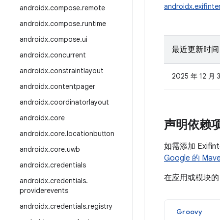
androidx.exifint
androidx
.
compose
.
remote
androidx
.
compose
.
runtime
androidx
.
compose
.
ui
最近更新时间
androidx
.
concurrent
androidx
.
constraintlayout
2025 年 12 月 
androidx
.
contentpager
androidx
.
coordinatorlayout
androidx
.
core
声明依赖
androidx
.
core
.
locationbutton
如需添加 Exif
androidx
.
core
.
uwb
Google 的 Ma
androidx
.
credentials
在应用或模块
androidx
.
credentials
.
providerevents
androidx
.
credentials
.
registry
Groovy