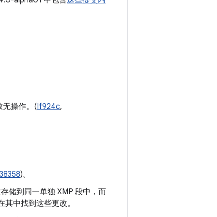
4.0-alpha01 中包含
这些提交内
无操作。(
If924c
,
638358
)。
更改存储到同一单独 XMP 段中，而
都无法在其中找到这些更改。