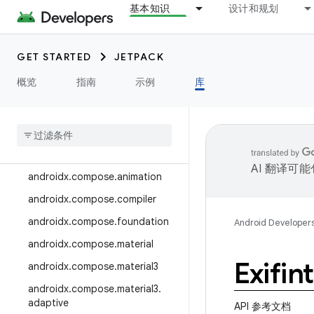
基本知识
设计和规划
androidx.camera.media3
androidx.camera.viewfinder
GET STARTED
JETPACK
androidx.car
概览
指南
示例
库
androidx.car.app
androidx
.
cardview
androidx
.
collection
androidx
.
compose
AI 翻译可
androidx
.
compose
.
animation
androidx
.
compose
.
compiler
androidx
.
compose
.
foundation
Android Developer
androidx
.
compose
.
material
Exifin
androidx
.
compose
.
material3
androidx
.
compose
.
material3
.
adaptive
API 参考文档