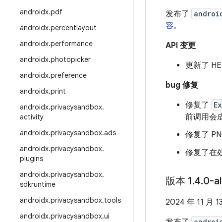
androidx
.
pdf
发布了
androi
容
。
androidx
.
percentlayout
androidx
.
performance
API 变更
androidx
.
photopicker
更新了 HE
androidx
.
preference
bug 修复
androidx
.
print
修复了
E
androidx
.
privacysandbox
.
前调用会
activity
androidx
.
privacysandbox
.
ads
修复了 PN
androidx
.
privacysandbox
.
修复了在处
plugins
androidx
.
privacysandbox
.
版本 1
.
4
.
0-a
sdkruntime
androidx
.
privacysandbox
.
tools
2024 年 11 月 1
androidx
.
privacysandbox
.
ui
androi