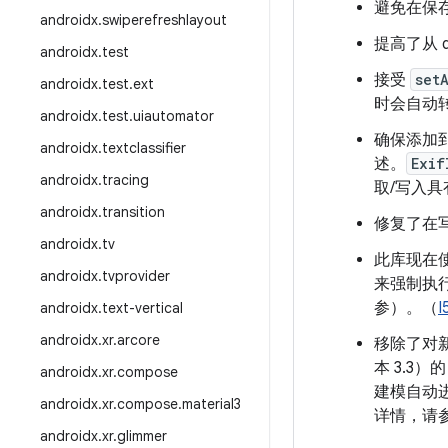
避免在保存
androidx
.
swiperefreshlayout
提高了从 do
androidx
.
test
接受
set
androidx
.
test
.
ext
时会自动转
androidx
.
test
.
uiautomator
确保添加到
androidx
.
textclassifier
述。
Exif
androidx
.
tracing
取/写入具
androidx
.
transition
修复了在写
androidx
.
tv
此库现在
androidx
.
tvprovider
来强制执
参）。（
I
androidx
.
text-vertical
androidx
.
xr
.
arcore
移除了对新
本 3.3）
androidx
.
xr
.
compose
建模自动进
androidx
.
xr
.
compose
.
material3
详情，请
androidx
.
xr
.
glimmer