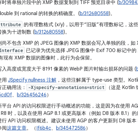
时将单独片段中的 XMP 数据复制到 TIFF 预览目录中 (
b/30984
uble 到 rational 的转换的精确度。(
b/312680558
)。
Attribute
的有理数格式 (x/y)，以用于“旧版”有理数标记，这
换为十进制数 (
b/312680558
)。
尚不包含 XMP 的 JPEG 图像的 XMP 数据会写入单独的段，如 
Interface
已记录为优先选择 JPEG 图像中 Exif 700 标记
有现有 XMP 数据的图像时，此行为会保留。
入高度或宽度大于 8191 像素的 WebP 图片时输出损坏的问题 (
使用
JSpecify nullness 注解
，这些注解属于 type-use 类型。K
行正确用法：
-Xjspecify-annotations=strict
（这是 Kotli
5cd0f
、
b/326456246
）
平台 API 的访问权限进行手动概述的功能，这是因为在使用 AGP 7
的 R8 时，以及在使用 AGP 8.1 或更高版本（例如 D8 版本 8.1）的
行 API 访问权限概述。建议未使用 AGP 的客户更新到 D8 版本
参阅
这篇文章
。（
If6b4c
、
b/345472586
）