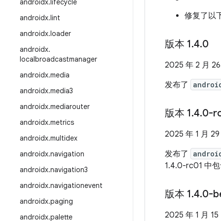
androidx
.
lifecycle
修复了以下 
androidx
.
lint
androidx
.
loader
版本 1
.
4
.
0
androidx
.
localbroadcastmanager
2025 年 2 月 2
androidx
.
media
发布了
androi
androidx
.
media3
androidx
.
mediarouter
版本 1
.
4
.
0-r
androidx
.
metrics
2025 年 1 月 29
androidx
.
multidex
发布了
androi
androidx
.
navigation
1.4.0-rc01 中
androidx
.
navigation3
androidx
.
navigationevent
版本 1
.
4
.
0-b
androidx
.
paging
2025 年 1 月 15
androidx
.
palette