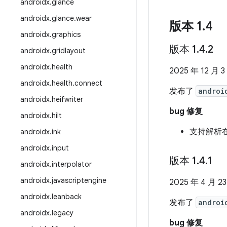
androidx
.
glance
androidx
.
glance
.
wear
版本 1
.
4
androidx
.
graphics
版本 1
.
4
.
2
androidx
.
gridlayout
androidx
.
health
2025 年 12 月 3
androidx
.
health
.
connect
发布了
androi
androidx
.
heifwriter
bug 修复
androidx
.
hilt
支持解析在
androidx
.
ink
androidx
.
input
版本 1
.
4
.
1
androidx
.
interpolator
androidx
.
javascriptengine
2025 年 4 月 2
androidx
.
leanback
发布了
androi
androidx
.
legacy
bug 修复