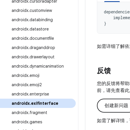
androidx
.
cursoradapter
androidx
.
customview
dependencie
impleme
androidx
.
databinding
}
androidx
.
datastore
androidx
.
documentfile
如需详细了解依
androidx
.
draganddrop
androidx
.
drawerlayout
androidx
.
dynamicanimation
反馈
androidx
.
emoji
您的反馈将帮助
androidx
.
emoji2
前，请先查看此
androidx
.
enterprise
androidx
.
exifinterface
创建新问题
androidx
.
fragment
如需了解详情，
androidx
.
games