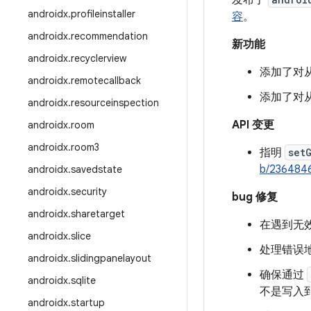
发布了
androidx
.
profileinstaller
容
。
androidx
.
recommendation
新功能
androidx
.
recyclerview
添加了对从
androidx
.
remotecallback
添加了对从 
androidx
.
resourceinspection
API 变更
androidx
.
room
androidx
.
room3
指明
set
b/236484
androidx
.
savedstate
androidx
.
security
bug 修复
androidx
.
sharetarget
在遇到无效
androidx
.
slice
处理错误地在
androidx
.
slidingpanelayout
确保通过
androidx
.
sqlite
不是写入到
androidx
.
startup