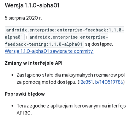
Wersja 1
.
1
.
0-alpha01
5 sierpnia 2020 r.
androidx.enterprise:enterprise-feedback:1.1.0-
alpha01
i
androidx.enterprise:enterprise-
feedback-testing:1.1.0-alpha01
są dostępne.
Wersja 1.1.0-alpha01 zawiera te commity.
Zmiany w interfejsie API
Zastąpiono stałe dla maksymalnych rozmiarów pól
za pomocą metod dostępu. (
I2e351
,
b/140519786
)
Poprawki błędów
Teraz zgodne z aplikacjami kierowanymi na interfejs
API 30.