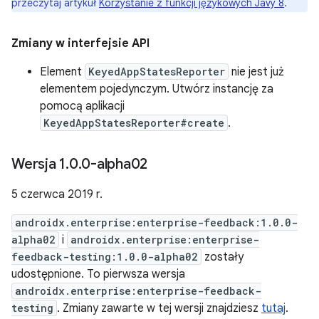
przeczytaj artykuł
Korzystanie z funkcji językowych Javy 8
.
Zmiany w interfejsie API
Element
KeyedAppStatesReporter
nie jest już
elementem pojedynczym. Utwórz instancję za
pomocą aplikacji
KeyedAppStatesReporter#create
.
Wersja 1
.
0
.
0-alpha02
5 czerwca 2019 r.
androidx.enterprise:enterprise-feedback:1.0.0-
alpha02
i
androidx.enterprise:enterprise-
feedback-testing:1.0.0-alpha02
zostały
udostępnione. To pierwsza wersja
androidx.enterprise:enterprise-feedback-
testing
. Zmiany zawarte w tej wersji znajdziesz
tutaj
.