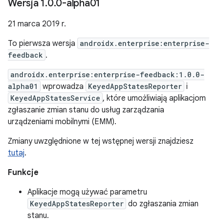
Wersja 1
.
0
.
0-alpha01
21 marca 2019 r.
To pierwsza wersja
androidx.enterprise:enterprise-
feedback
.
androidx.enterprise:enterprise-feedback:1.0.0-
alpha01
wprowadza
KeyedAppStatesReporter
i
KeyedAppStatesService
, które umożliwiają aplikacjom
zgłaszanie zmian stanu do usług zarządzania
urządzeniami mobilnymi (EMM).
Zmiany uwzględnione w tej wstępnej wersji znajdziesz
tutaj
.
Funkcje
Aplikacje mogą używać parametru
KeyedAppStatesReporter
do zgłaszania zmian
stanu.