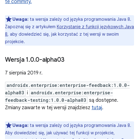
te commity.
Uwaga:
ta wersja zależy od języka programowania Java 8.
Zapoznaj się z artykułem
Korzystanie z funkcji językowych Java
8
, aby dowiedzieć się, jak korzystać z tej wersji w swoim
projekcie.
Wersja 1
.
0
.
0-alpha03
7 sierpnia 2019 r.
androidx.enterprise:enterprise-feedback:1.0.0-
alpha03
i
androidx.enterprise:enterprise-
feedback-testing:1.0.0-alpha03
są dostępne.
Zmiany zawarte w tej wersji znajdziesz
tutaj
.
Uwaga:
ta wersja zależy od języka programowania Java 8.
Aby dowiedzieć się, jak używać tej funkcji w projekcie,