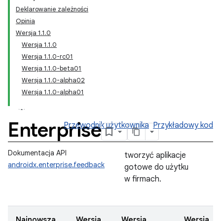
Deklarowanie zależności
Opinia
Wersja 1.1.0
Wersja 1.1.0
Wersja 1.1.0-rc01
Wersja 1.1.0-beta01
Wersja 1.1.0-alpha02
Wersja 1.1.0-alpha01
Enterprise
Przewodnik użytkownika
Przykładowy kod
Dokumentacja API
tworzyć aplikacje
androidx.enterprise.feedback
gotowe do użytku
w firmach.
Najnowsza
Wersja
Wersja
Wersja