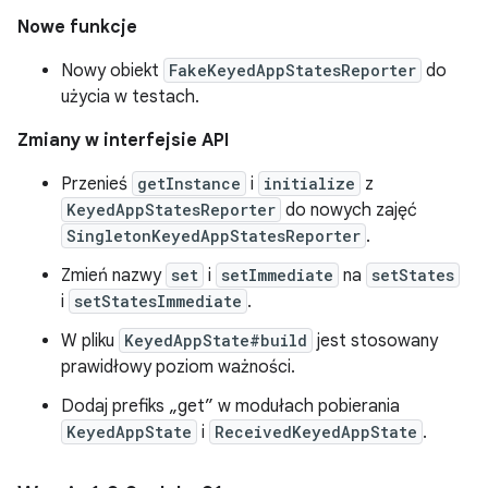
Nowe funkcje
Nowy obiekt
FakeKeyedAppStatesReporter
do
użycia w testach.
Zmiany w interfejsie API
Przenieś
getInstance
i
initialize
z
KeyedAppStatesReporter
do nowych zajęć
SingletonKeyedAppStatesReporter
.
Zmień nazwy
set
i
setImmediate
na
setStates
i
setStatesImmediate
.
W pliku
KeyedAppState#build
jest stosowany
prawidłowy poziom ważności.
Dodaj prefiks „get” w modułach pobierania
KeyedAppState
i
ReceivedKeyedAppState
.