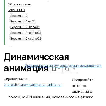
Обратная связь
Версия 1.1.0
Версия 1.1.0
Версия 1.1.0-rc01
Версия 1.1.0-beta01
Версия 1.1.0-alpha03
Версия 1.1.0-alpha02
Динамическая
анимация
Пример кода
из руководства пользователя
Справочник API
Создавайте
androidx.dynamicanimation.animation
плавные
анимации с
помощью API анимации, основанного на физике.