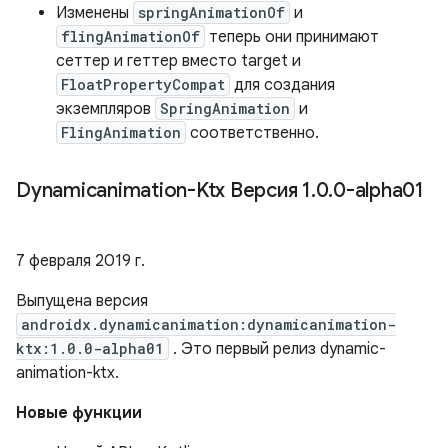
Изменены
springAnimationOf
и
flingAnimationOf
теперь они принимают
сеттер и геттер вместо target и
FloatPropertyCompat
для создания
экземпляров
SpringAnimation
и
FlingAnimation
соответственно.
Dynamicanimation-Ktx Версия 1
.
0
.
0-alpha01
7 февраля 2019 г.
Выпущена версия
androidx.dynamicanimation:dynamicanimation-
ktx:1.0.0-alpha01
. Это первый релиз dynamic-
animation-ktx.
Новые функции