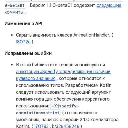
0-beta01
. Версия 1.1.0-beta01 содержит
следующие
коммиты
.
Изменения в API
Скрыть видимость класса AnimationHandler. (
I8072e
)
Исправлены ошибки
В этой библиотеке теперь используются
аннотации JSpecify, определяющие наличие
нулевого значения
, которые относятся к
использованию типов. Разработчикам Kotlin
следует использовать следующий аргумент
компилятора для обеспечения корректного
использования:
-Xjspecify-
annotations=strict
(это значение по
умолчанию, начиная с версии 2.1.0 компилятора
Kotlin). (
I70783
,
b/326456246
)