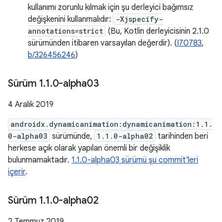
kullanımı zorunlu kılmak için şu derleyici bağımsız
değişkenini kullanmalıdır:
-Xjspecify-
annotations=strict
(Bu, Kotlin derleyicisinin 2.1.0
sürümünden itibaren varsayılan değerdir). (
I70783
,
b/326456246
)
Sürüm 1
.
1
.
0-alpha03
4 Aralık 2019
androidx.dynamicanimation:dynamicanimation:1.1.
0-alpha03
sürümünde,
1.1.0-alpha02
tarihinden beri
herkese açık olarak yapılan önemli bir değişiklik
bulunmamaktadır.
1.1.0-alpha03 sürümü şu commit'leri
içerir
.
Sürüm 1
.
1
.
0-alpha02
2 Temmuz 2019