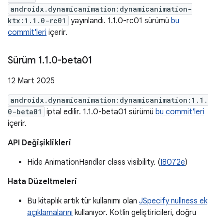
androidx.dynamicanimation:dynamicanimation-
ktx:1.1.0-rc01
yayınlandı. 1.1.0-rc01 sürümü
bu
commit'leri
içerir.
Sürüm 1
.
1
.
0-beta01
12 Mart 2025
androidx.dynamicanimation:dynamicanimation:1.1.
0-beta01
iptal edilir. 1.1.0-beta01 sürümü
bu commit'leri
içerir.
API Değişiklikleri
Hide AnimationHandler class visibility. (
I8072e
)
Hata Düzeltmeleri
Bu kitaplık artık tür kullanımı olan
JSpecify nullness ek
açıklamalarını
kullanıyor. Kotlin geliştiricileri, doğru