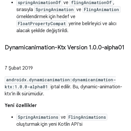
springAnimationOf
ve
flingAnimationOf
,
sırasıyla
SpringAnimation
ve
FlingAnimation
örneklendirmek için hedef ve
FloatPropertyCompat
yerine belirleyici ve alıcı
alacak şekilde değiştirildi.
Dynamicanimation-Ktx Version 1
.
0
.
0-alpha01
7 Şubat 2019
androidx.dynamicanimation:dynamicanimation-
ktx:1.0.0-alpha01
iptal edilir. Bu, dynamic-animation-
ktx'in ilk sürümüdür.
Yeni özellikler
SpringAnimations
ve
FlingAnimations
oluşturmak için yeni Kotlin API'si