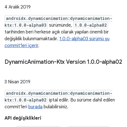
4 Aralık 2019
androidx.dynamicanimation:dynamicanimation-
ktx:1.0.0-alpha03
sürümünde,
1.0.0-alpha02
tarihinden beri herkese açık olarak yapılan önemli bir
değişiklik bulunmamaktadır.
1.0.0-alpha03 sürümü şu
commit'leri içerir
.
Dynamic
Animation-Ktx Version 1
.
0
.
0-alpha02
3 Nisan 2019
androidx.dynamicanimation:dynamicanimation-
ktx:1.0.0-alpha02
iptal edilir. Bu sürüme dahil edilen
commit'leri
burada
bulabilirsiniz.
API değişiklikleri