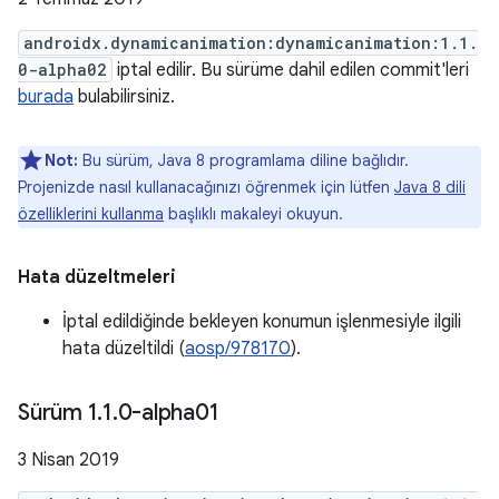
androidx.dynamicanimation:dynamicanimation:1.1.
0-alpha02
iptal edilir. Bu sürüme dahil edilen commit'leri
burada
bulabilirsiniz.
Not:
Bu sürüm, Java 8 programlama diline bağlıdır.
Projenizde nasıl kullanacağınızı öğrenmek için lütfen
Java 8 dili
özelliklerini kullanma
başlıklı makaleyi okuyun.
Hata düzeltmeleri
İptal edildiğinde bekleyen konumun işlenmesiyle ilgili
hata düzeltildi (
aosp/978170
).
Sürüm 1
.
1
.
0-alpha01
3 Nisan 2019