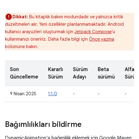
Dikkat:
Bu kitaplık bakım modundadır ve yalnızca kritik
düzeltmeleri alır. Yeni özellikler planlanmamaktadır. Android
kullanıcı arayüzleri oluşturmak için
Jetpack Compose
'u
kullanmanızı öneririz. Daha fazla bilgi için
Önce yazma
bölümüne bakın.
Son
Kararlı
Sürüm
Beta
Alfa
Güncelleme
Sürüm
Adayı
sürümü
Sürü
9 Nisan 2025
1.1.0
-
-
-
Bağımlılıkları bildirme
DynamicAnimation'a bağımlılık eklemek için Google Maven