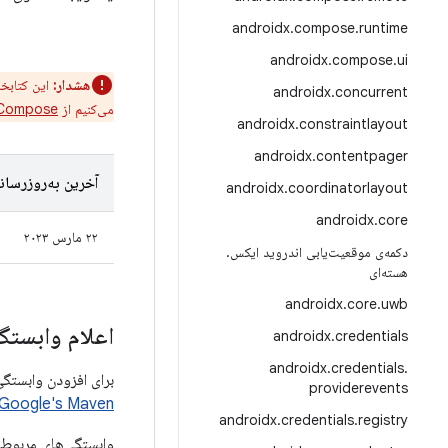
androidx
.
compose
.
runtime
androidx
.
compose
.
ui
هشدار:
این کتابخا
androidx
.
concurrent
می‌کنیم از
 Compose
androidx
.
constraintlayout
androidx
.
contentpager
آخرین به‌روزرسان
androidx
.
coordinatorlayout
androidx
.
core
۲۲ مارس ۲۰۲۳
دکمه‌ی موقعیت‌یابی اندروید ایکس
.
هسته‌ای
androidx
.
core
.
uwb
اعلام وابستگی
androidx
.
credentials
androidx
.
credentials
.
برای افزودن وابستگی به DrawerLayout، باید مخزن Google Maven را به پروژه خود اضافه کنید.
providerevents
Google's Maven را
androidx
.
credentials
.
registry
وابستگی‌های مربوط 