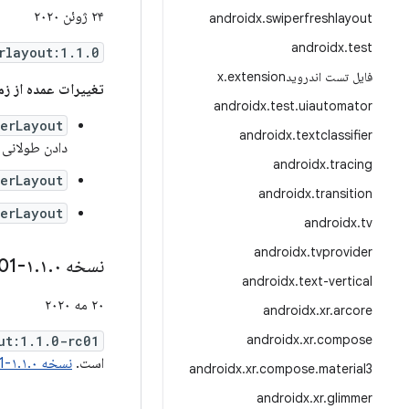
۲۴ ژوئن ۲۰۲۰
androidx
.
swiperfreshlayout
androidx
.
test
rlayout:1.1.0
فایل تست اندرویدx
extension
.
تغییرات عمده از زمان .۰
androidx
.
test
.
uiautomator
erLayout
androidx
.
textclassifier
دادن طولانی 
androidx
.
tracing
erLayout
androidx
.
transition
erLayout
androidx
.
tv
androidx
.
tvprovider
نسخه ۱
۰-rc01
.
۱
.
androidx
.
text-vertical
۲۰ مه ۲۰۲۰
androidx
.
xr
.
arcore
androidx
.
xr
.
compose
ut:1.1.0-rc01
است.
نسخه ۱.۱.۰-rc01 شامل این کامیت‌ها است.
androidx
.
xr
.
compose
.
material3
androidx
.
xr
.
glimmer