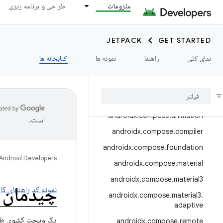
androidx.camera.media3
ملزومات
طراحی و برنامه ریزی
androidx.camera.viewfinder
androidx.car
JETPACK
GET STARTED
androidx.car.app
نمای کلی
راهنما
نمونه ها
کتابخانه ها
androidx.cardview
androidx
.
collection
androidx
.
compose
androidx
.
compose
.
animation
است.
androidx
.
compose
.
compiler
androidx
.
compose
.
foundation
Android Developers
androidx
.
compose
.
material
androidx
.
compose
.
material3
چیدمان
نمونه کد
راهنمای کار
androidx
.
compose
.
material3
.
adaptive
یک ویجت کشوی طراح
androidx
.
compose
.
remote