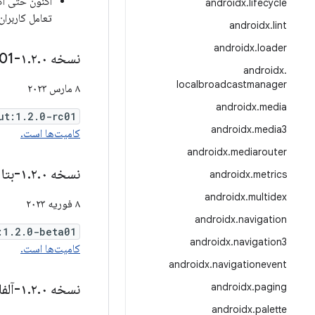
اکنون حتی اگ
androidx
.
lifecycle
تعامل کاربرا
androidx
.
lint
androidx
.
loader
نسخه ۱
۰-rc01
.
۲
.
androidx
.
localbroadcastmanager
۸ مارس ۲۰۲۳
androidx
.
media
ut:1.2.0-rc01
androidx
.
media3
کامیت‌ها است.
androidx
.
mediarouter
نسخه ۱
۰-بتا۰۱
.
۲
.
androidx
.
metrics
androidx
.
multidex
۸ فوریه ۲۰۲۳
androidx
.
navigation
:1.2.0-beta01
androidx
.
navigation3
کامیت‌ها است.
androidx
.
navigationevent
paging
.
androidx
نسخه ۱
۰-آلفا۰۱
.
۲
.
androidx
.
palette