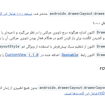
androidx.drawerlayout:drawe
منتشر شد.
نسخه ۱.۱.۰ شامل این کامیت‌ها است.
۱.۰
Draw
اکنون اندازه هرگونه درج ناوبری حرکتی را در نظر می‌گیرد و ناحیه‌ای را که
و کشیدن انگشت برای باز کردن کشو در هنگام فعال بودن ناوبری حرکتی، آن را ب
Draw
اکنون از تنظیم سبک پیش‌فرض با استفاده از ویژگی تم
ayoutStyle
Draw
اکنون رابط
Openable
اضافه شده در
1.1.0
CustomView
را پ
androidx.drawerlayout:drawerlayo
بدون هیچ تغییری از زمان ان