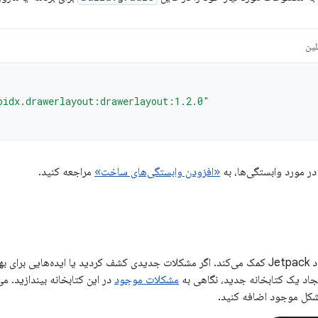
لین
oidx.drawerlayout:drawerlayout:1.2.0"
در مورد وابستگی‌ها، به
«افزودن وابستگی‌های ساخت»
مراجعه کنید.
بازخورد شما به بهبود Jetpack کمک می‌کند. اگر مشکلات جدیدی کشف کردید یا ایده‌هایی 
ایجاد یک کتابخانه جدید، نگاهی به
مشکلات موجود
در این کتابخانه بیندازید. می
شکل موجود اضافه کنید.