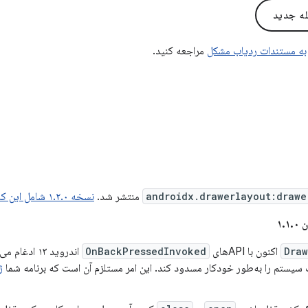
له جدید
به مستندات ردیاب مشکل
مراجعه کنید.
androidx.drawerlayout:drawe
منتشر شد.
نسخه ۱.۲.۰ شامل این کامیت‌ها است.
۱.
Draw
اکنون با APIهای
OnBackPressedInvoked
اندروید ۱۳ ا
سیستم را به‌طور خودکار مسدود کند. این امر مستلزم آن است که برنامه شما
ژ