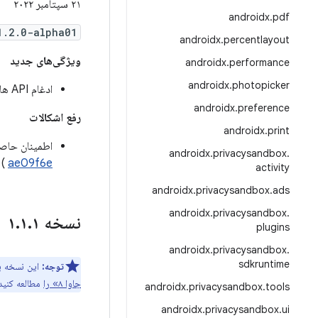
۲۱ سپتامبر ۲۰۲۲
androidx
.
pdf
1.2.0-alpha01
androidx
.
percentlayout
ویژگی‌های جدید
androidx
.
performance
androidx
.
photopicker
ادغام API های جدید
androidx
.
preference
رفع اشکالات
androidx
.
print
اطمینان حاص
androidx
.
privacysandbox
.
)
ae09f6e
activity
androidx
.
privacysandbox
.
ads
androidx
.
privacysandbox
.
نسخه ۱
۱
.
۱
.
plugins
androidx
.
privacysandbox
.
sdkruntime
توجه:
این نسخه به زبان برنامه‌نویسی 
جاوا ۸» را
مطالعه کنید
androidx
.
privacysandbox
.
tools
androidx
.
privacysandbox
.
ui