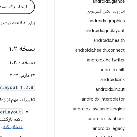
androidx
.
glance
ایجاد یک مسئ
اندروید ایکس
.
گلس
.
وِیر
androidx
.
graphics
برای اطلاعات بیشتر
androidx
.
gridlayout
androidx
.
health
نسخه ۱
۲
.
androidx
.
health
.
connect
androidx
.
heifwriter
نسخه ۱
۰
.
۲
.
androidx
.
hilt
۲۲ مارس ۲۰۲۳
androidx
.
ink
rlayout:1.2.0
androidx
.
input
androidx
.
interpolator
تغییرات مهم از زمان ۱.۰
androidx
.
javascriptengine
erLayout
androidx
.
leanback
دکمه بازگشت 
انتخاب کند
.
androidx
.
legacy