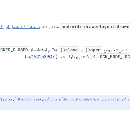
androidx.drawerlayout:drawe
منتشر شد.
نسخه ۱.۱.۱ شامل این کامیت‌ها است.
عث می‌شد توابع
open()
و
close()
هنگام استفاده از
OCKED_CLOSED
LOCK_MODE_LO
کار نکنند، برطرف شد. (
b/162253907
)
جاوا ۸ وابسته است. لطفاً برای یادگیری نحوه استفاده از آن در پروژه خود،
.