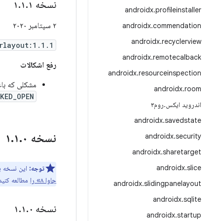
نسخه ۱
۱
.
۱
.
androidx
.
profileinstaller
۲ سپتامبر ۲۰۲۰
androidx
.
commendation
androidx
.
recyclerview
rlayout:1.1.1
androidx
.
remotecalback
رفع اشکالات
androidx
.
resourceinspection
مشکلی که با
androidx
.
room
CKED_OPEN
اندروید ایکس
.
روم۳
androidx
.
savedstate
نسخه ۱
۰
.
۱
.
androidx
.
security
androidx
.
sharetarget
androidx
.
slice
توجه:
این نسخه به زبان برنامه‌نویسی 
جاوا ۸» را
مطالعه کنید
androidx
.
slidingpanelayout
androidx
.
sqlite
نسخه ۱
۰
.
۱
.
androidx
.
startup