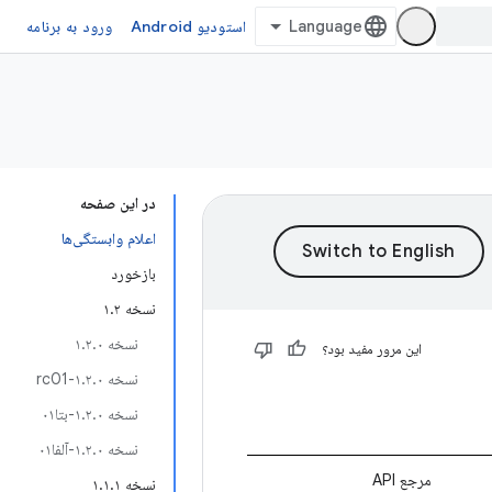
استودیو Android
ورود به برنامه
در این صفحه
اعلام وابستگی‌ها
بازخورد
نسخه ۱.۲
نسخه ۱.۲.۰
این مرور مفید بود؟
نسخه ۱.۲.۰-rc01
نسخه ۱.۲.۰-بتا۰۱
نسخه ۱.۲.۰-آلفا۰۱
مرجع API
نسخه ۱.۱.۱