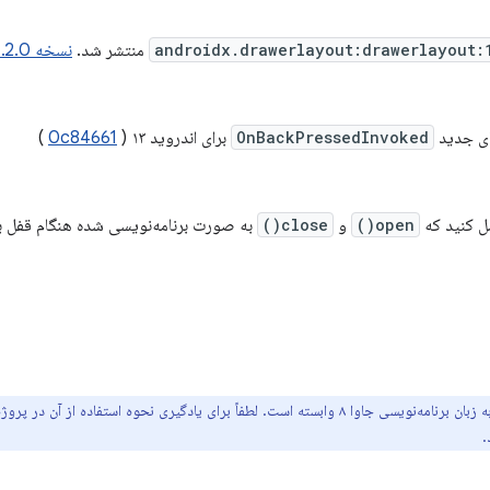
androidx.drawerlayout:drawerlayout:
منتشر شد.
نسخه 1.2.0-alpha01 شامل این کامیت‌ها است.
OnBackPressedInvoked
برای اندروید ۱۳ (
0c84661
)
ل کنید که
open()
و
close()
به صورت برنامه‌نویسی شده هنگام قفل بو
جاوا ۸ وابسته است. لطفاً برای یادگیری نحوه استفاده از آن در پروژه خود،
.