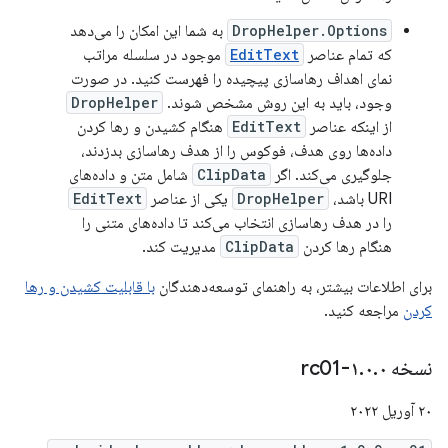
DropHelper.Options
به شما این امکان را می‌دهد
که تمام عناصر
EditText
موجود در سلسله مراتب
نمای اهداف رهاسازی پیچیده را فهرست کنید. در صورت
وجود، باید به این روش مشخص شوند.
DropHelper
از اینکه عناصر
EditText
هنگام کشیدن و رها کردن
داده‌ها روی هدف، فوکوس را از هدف رهاسازی بدزدند،
جلوگیری می‌کند. اگر
ClipData
شامل متن و داده‌های
URI باشد،
DropHelper
یکی از عناصر
EditText
را در هدف رهاسازی انتخاب می‌کند تا داده‌های متنی را
هنگام رها کردن
ClipData
مدیریت کند.
برای اطلاعات بیشتر، به راهنمای توسعه‌دهندگان
با قابلیت کشیدن و رها
کردن
مراجعه کنید.
نسخه ۱
۰-rc01
.
۰
.
۲۰ آوریل ۲۰۲۲