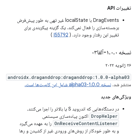
تغییرات API
DragEvents با localState غیر تهی به طور پیش‌فرض
برجسته‌سازی را فعال نمی‌کند. یک گزینه پیکربندی برای
تغییر این رفتار وجود دارد. (
I55792
)
نسخه ۱
۰-آلفا۰۳
.
۰
.
۲۶ ژانویه ۲۰۲۲
androidx.draganddrop:draganddrop:1.0.0-alpha03
منتشر شد.
نسخه 1.0.0-alpha03 شامل این کامیت‌ها است.
ویژگی‌های جدید
در دستگاه‌هایی که اندروید S یا بالاتر را اجرا می‌کنند،
DropHelper
اکنون پیاده‌سازی سیستمی
OnReceiveContentListener
را به عهده می‌گیرد
و به طور خودکار از روش‌های ورودی غیر از کشیدن و رها