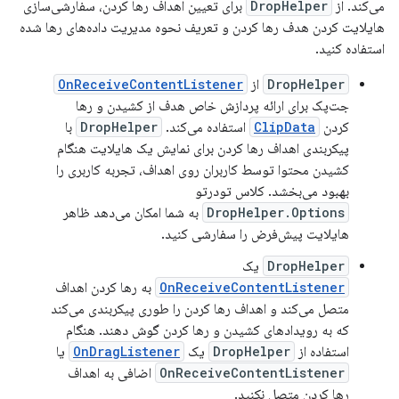
می‌کند. از
DropHelper
برای تعیین اهداف رها کردن، سفارشی‌سازی
هایلایت کردن هدف رها کردن و تعریف نحوه مدیریت داده‌های رها شده
استفاده کنید.
DropHelper
از
OnReceiveContentListener
جت‌پک برای ارائه پردازش خاص هدف از کشیدن و رها
کردن
ClipData
استفاده می‌کند.
DropHelper
با
پیکربندی اهداف رها کردن برای نمایش یک هایلایت هنگام
کشیدن محتوا توسط کاربران روی اهداف، تجربه کاربری را
بهبود می‌بخشد. کلاس تودرتو
DropHelper.Options
به شما امکان می‌دهد ظاهر
هایلایت پیش‌فرض را سفارشی کنید.
DropHelper
یک
OnReceiveContentListener
به رها کردن اهداف
متصل می‌کند و اهداف رها کردن را طوری پیکربندی می‌کند
که به رویدادهای کشیدن و رها کردن گوش دهند. هنگام
استفاده از
DropHelper
یک
OnDragListener
یا
OnReceiveContentListener
اضافی به اهداف
رها کردن متصل نکنید.