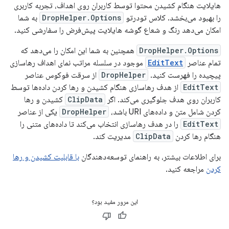
هایلایت هنگام کشیدن محتوا توسط کاربران روی اهداف، تجربه کاربری
را بهبود می‌بخشد. کلاس تودرتو
DropHelper.Options
به شما
امکان می‌دهد رنگ و شعاع گوشه هایلایت پیش‌فرض را سفارشی کنید.
DropHelper.Options
همچنین به شما این امکان را می‌دهد که
تمام عناصر
EditText
موجود در سلسله مراتب نمای اهداف رهاسازی
پیچیده را فهرست کنید.
DropHelper
از سرقت فوکوس عناصر
EditText
از هدف رهاسازی هنگام کشیدن و رها کردن داده‌ها توسط
کاربران روی هدف جلوگیری می‌کند. اگر
ClipData
کشیدن و رها
کردن شامل متن و داده‌های URI باشد،
DropHelper
یکی از عناصر
EditText
را در هدف رهاسازی انتخاب می‌کند تا داده‌های متنی را
هنگام رها کردن
ClipData
مدیریت کند.
برای اطلاعات بیشتر، به راهنمای توسعه‌دهندگان
با قابلیت کشیدن و رها
کردن
مراجعه کنید.
این مرور مفید بود؟