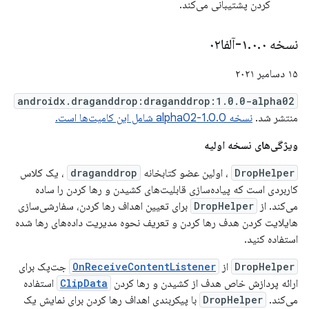
کردن پشتیبانی می‌کند.
نسخه ۱
۰-آلفا۰۲
.
۰
.
۱۵ دسامبر ۲۰۲۱
androidx.draganddrop:draganddrop:1.0.0-alpha02
منتشر شد.
نسخه 1.0.0-alpha02 شامل این کامیت‌ها است.
ویژگی‌های نسخه اولیه
DropHelper
، اولین عضو کتابخانه
draganddrop
، یک کلاس
کاربردی است که پیاده‌سازی قابلیت‌های کشیدن و رها کردن را ساده
می‌کند. از
DropHelper
برای تعیین اهداف رها کردن، سفارشی‌سازی
هایلایت کردن هدف رها کردن و تعریف نحوه مدیریت داده‌های رها شده
استفاده کنید.
DropHelper
از
OnReceiveContentListener
جت‌پک برای
ارائه پردازش خاص هدف از کشیدن و رها کردن
ClipData
استفاده
می‌کند.
DropHelper
با پیکربندی اهداف رها کردن برای نمایش یک