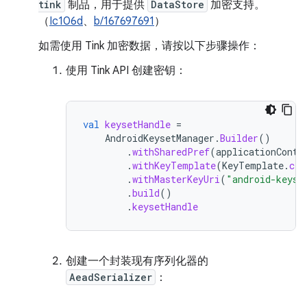
tink
制品，用于提供
DataStore
加密支持。
（
Ic106d
、
b/167697691
）
如需使用 Tink 加密数据，请按以下步骤操作：
使用 Tink API 创建密钥：
val
keysetHandle
=
AndroidKeysetManager
.
Builder
()
.
withSharedPref
(
applicationConte
.
withKeyTemplate
(
KeyTemplate
.
cre
.
withMasterKeyUri
(
"android-keyst
.
build
()
.
keysetHandle
创建一个封装现有序列化器的
AeadSerializer
：