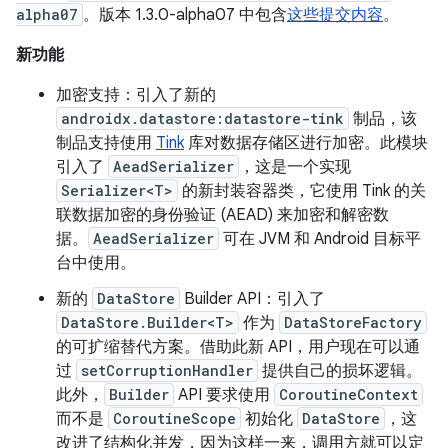
alpha07
。版本 1.3.0-alpha07 中包含
这些提交内容
。
新功能
加密支持：引入了新的
androidx.datastore:datastore-tink
制品，该
制品支持使用
Tink
库对数据存储区进行加密。此模块
引入了
AeadSerializer
，这是一个实现
Serializer<T>
的新封装容器类，它使用 Tink 的关
联数据加密的身份验证 (AEAD) 来加密和解密数
据。
AeadSerializer
可在 JVM 和 Android 目标平
台中使用。
新的
DataStore
Builder API：引入了
DataStore.Builder<T>
作为
DataStoreFactory
的可扩缩替代方案。借助此新 API，用户现在可以通
过
setCorruptionHandler
提供自己的损坏逻辑。
此外，
Builder
API 要求使用
CoroutineContext
而不是
CoroutineScope
初始化
DataStore
，这
改进了结构化并发，因为这样一来，调用方就可以定