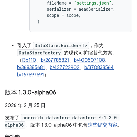
fileName
=
"settings.json"
,
serializer
=
aeadSerializer
,
scope
=
scope
,
)
引入了
DataStore.Builder<T>
，作为
DataStoreFactory
的现代可扩缩替代方案。
（
I3b110
、
b/267785821
、
b/400507108
、
b/368385681
、
b/427722902
、
b/370838564
、
b/167697691
）
版本 1
.
3
.
0-alpha06
2026 年 2 月 25 日
发布了
androidx.datastore:datastore-*:1.3.0-
alpha06
。版本 1.3.0-alpha06 中包含
这些提交内容
。