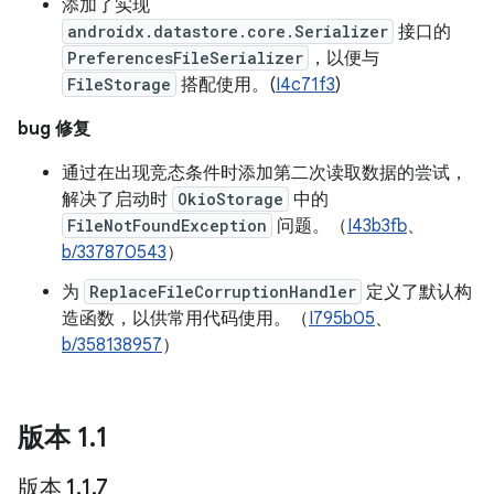
添加了实现
androidx.datastore.core.Serializer
接口的
PreferencesFileSerializer
，以便与
FileStorage
搭配使用。(
I4c71f3
)
bug 修复
通过在出现竞态条件时添加第二次读取数据的尝试，
解决了启动时
OkioStorage
中的
FileNotFoundException
问题。（
I43b3fb
、
b/337870543
）
为
ReplaceFileCorruptionHandler
定义了默认构
造函数，以供常用代码使用。（
I795b05
、
b/358138957
）
版本 1
.
1
版本 1
.
1
.
7