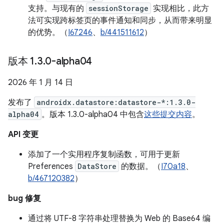
支持。与现有的
sessionStorage
实现相比，此方
法可实现跨标签页的事件通知和同步，从而带来明显
的优势。（
I67246
、
b/441511612
）
版本 1
.
3
.
0-alpha04
2026 年 1 月 14 日
发布了
androidx.datastore:datastore-*:1.3.0-
alpha04
。版本 1.3.0-alpha04 中包含
这些提交内容
。
API 变更
添加了一个实用程序复制函数，可用于更新
Preferences
DataStore
的数据。（
I70a18
、
b/467120382
）
bug 修复
通过将 UTF-8 字符串处理替换为 Web 的 Base64 编