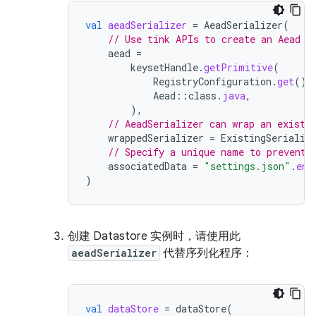
val
aeadSerializer
=
AeadSerializer
(
// Use tink APIs to create an Aead o
aead
=
keysetHandle
.
getPrimitive
(
RegistryConfiguration
.
get
(),
Aead
::
class
.
java
,
),
// AeadSerializer can wrap an existi
wrappedSerializer
=
ExistingSerializ
// Specify a unique name to prevent 
associatedData
=
"settings.json"
.
enc
)
创建 Datastore 实例时，请使用此
aeadSerializer
代替序列化程序：
val
dataStore
=
dataStore
(