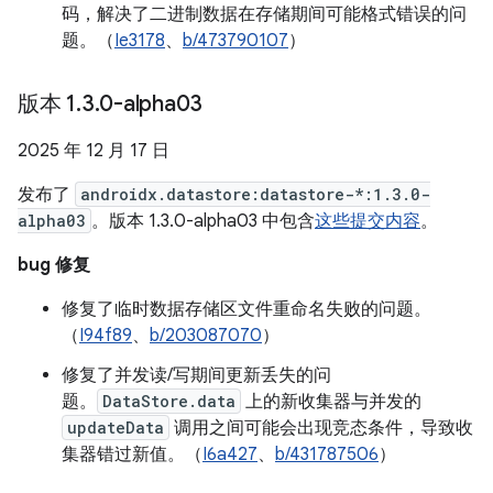
码，解决了二进制数据在存储期间可能格式错误的问
题。（
Ie3178
、
b/473790107
）
版本 1
.
3
.
0-alpha03
2025 年 12 月 17 日
发布了
androidx.datastore:datastore-*:1.3.0-
alpha03
。版本 1.3.0-alpha03 中包含
这些提交内容
。
bug 修复
修复了临时数据存储区文件重命名失败的问题。
（
I94f89
、
b/203087070
）
修复了并发读/写期间更新丢失的问
题。
DataStore.data
上的新收集器与并发的
updateData
调用之间可能会出现竞态条件，导致收
集器错过新值。（
I6a427
、
b/431787506
）