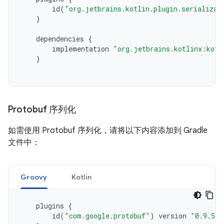
id
(
"org.jetbrains.kotlin.plugin.serializat
}
dependencies
{
implementation
"org.jetbrains.kotlinx:kotl
}
Protobuf 序列化
如需使用 Protobuf 序列化，请将以下内容添加到 Gradle
文件中：
Groovy
Kotlin
plugins
{
id
(
"com.google.protobuf"
)
version
"0.9.5"