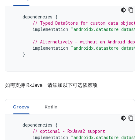
dependencies
{
// Typed DataStore for custom data objects
implementation
"androidx.datastore:datasto
// Alternatively - without an Android depen
implementation
"androidx.datastore:datasto
}
如需支持 RxJava，请添加以下可选依赖项：
Groovy
Kotlin
dependencies
{
// optional - RxJava2 support
implementation
"androidx.datastore:datasto