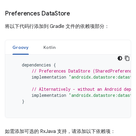
Preferences Data
Store
将以下代码行添加到 Gradle 文件的依赖项部分：
Groovy
Kotlin
dependencies
{
// Preferences DataStore (SharedPreference
implementation
"androidx.datastore:datasto
// Alternatively - without an Android depen
implementation
"androidx.datastore:datasto
}
如需添加可选的 RxJava 支持，请添加以下依赖项：