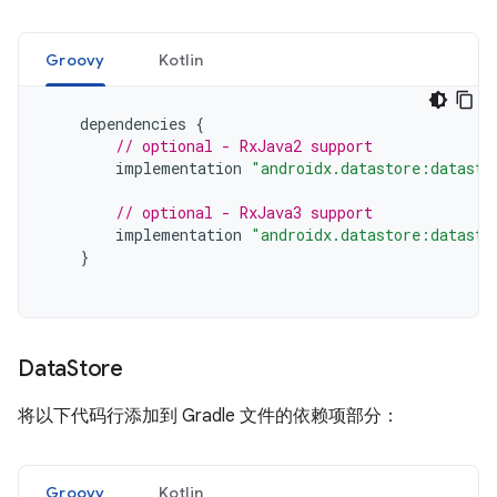
Groovy
Kotlin
dependencies
{
// optional - RxJava2 support
implementation
"androidx.datastore:datasto
// optional - RxJava3 support
implementation
"androidx.datastore:datasto
}
Data
Store
将以下代码行添加到 Gradle 文件的依赖项部分：
Groovy
Kotlin