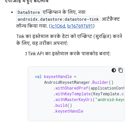
एपीआई में हुए बदलाव
DataStore
एन्क्रिप्शन के लिए, नया
androidx.datastore:datastore-tink
आर्टफ़ैक्ट
लॉन्च किया गया. (
Ic106d
,
b/167697691
)
Tink का इस्तेमाल करके डेटा को एन्क्रिप्ट (सुरक्षित) करने
के लिए, यह तरीका अपनाएं:
Tink API का इस्तेमाल करके पासकोड बनाएं:
val
keysetHandle
=
AndroidKeysetManager
.
Builder
()
.
withSharedPref
(
applicationConte
.
withKeyTemplate
(
KeyTemplate
.
cre
.
withMasterKeyUri
(
"android-keyst
.
build
()
.
keysetHandle