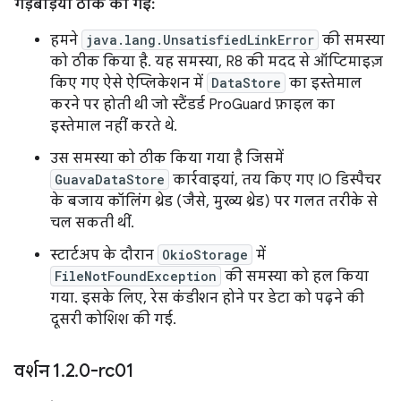
गड़बड़ियां ठीक की गईं:
हमने
java.lang.UnsatisfiedLinkError
की समस्या
को ठीक किया है. यह समस्या, R8 की मदद से ऑप्टिमाइज़
किए गए ऐसे ऐप्लिकेशन में
DataStore
का इस्तेमाल
करने पर होती थी जो स्टैंडर्ड ProGuard फ़ाइल का
इस्तेमाल नहीं करते थे.
उस समस्या को ठीक किया गया है जिसमें
GuavaDataStore
कार्रवाइयां, तय किए गए IO डिस्पैचर
के बजाय कॉलिंग थ्रेड (जैसे, मुख्य थ्रेड) पर गलत तरीके से
चल सकती थीं.
स्टार्टअप के दौरान
OkioStorage
में
FileNotFoundException
की समस्या को हल किया
गया. इसके लिए, रेस कंडीशन होने पर डेटा को पढ़ने की
दूसरी कोशिश की गई.
वर्शन 1
.
2
.
0-rc01