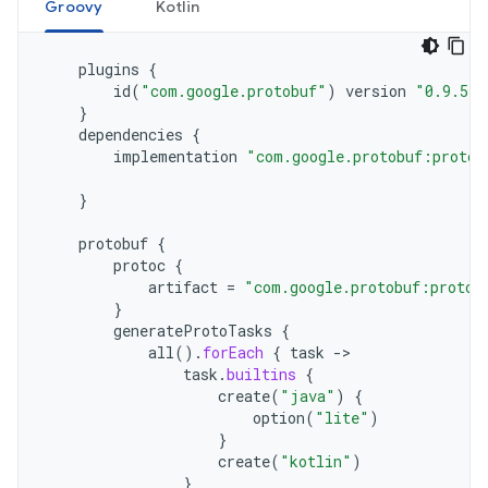
Groovy
Kotlin
plugins
{
id
(
"com.google.protobuf"
)
version
"0.9.5"
}
dependencies
{
implementation
"com.google.protobuf:protob
}
protobuf
{
protoc
{
artifact
=
"com.google.protobuf:protoc
}
generateProtoTasks
{
all
().
forEach
{
task
->
task
.
builtins
{
create
(
"java"
)
{
option
(
"lite"
)
}
create
(
"kotlin"
)
}