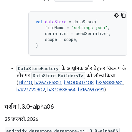
val
dataStore
=
dataStore
(
fileName
=
"settings.json"
,
serializer
=
aeadSerializer
,
scope
=
scope
,
)
DataStoreFactory
के आधुनिक और बेहतर विकल्प के
तौर पर
DataStore.Builder<T>
को लॉन्च किया.
(
I3b110
,
b/267785821
,
b/400507108
,
b/368385681
,
b/427722902
,
b/370838564
,
b/167697691
)
वर्शन 1
.
3
.
0-alpha06
25 फ़रवरी, 2026
androidx.datastore:datastore-*:1.3.0-alpha06