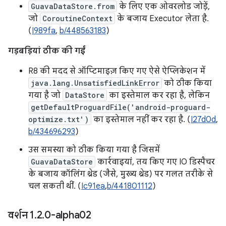
GuavaDataStore.from
के लिए एक ओवरलोड जोड़ें,
जो
CoroutineContext
के बजाय Executor लेता है.
(
I989fa
,
b/448563183
)
गड़बड़ियां ठीक की गईं
R8 की मदद से ऑप्टिमाइज़ किए गए ऐसे ऐप्लिकेशन में
java.lang.UnsatisfiedLinkError
को ठीक किया
गया है जो
DataStore
का इस्तेमाल कर रहा है, लेकिन
getDefaultProguardFile('android-proguard-
optimize.txt')
का इस्तेमाल नहीं कर रहा है. (
I27d0d
,
b/434696293
)
उस समस्या को ठीक किया गया है जिसमें
GuavaDataStore
कार्रवाइयां, तय किए गए IO डिस्पैचर
के बजाय कॉलिंग थ्रेड (जैसे, मुख्य थ्रेड) पर गलत तरीके से
चल सकती थीं. (
Ic91ea
,
b/441801112
)
वर्शन 1
.
2
.
0-alpha02