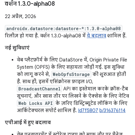
वर्शन 1
.
3
.
0-alpha08
22 अप्रैल, 2026
androidx.datastore:datastore-*:1.3.0-alpha08
रिलीज़ हो गया है. वर्शन 1.3.0-alpha08 में
ये बदलाव
शामिल हैं.
नई सुविधाएं
वेब प्लैटफ़ॉर्म के लिए DataStore में, Origin Private File
System (OPFS) के लिए सहायता जोड़ी गई. इस सुविधा
को लागू करने से,
WebOpfsStorage
की शुरुआत होती
है. साथ ही, इसमें एसिंक्रोनस फ़ाइल I/O,
BroadcastChannel
API का इस्तेमाल करके क्रॉस-टैब
सूचनाएं, और खास तौर पर लिखने के ऐक्सेस के लिए नेटिव
Web Locks API
के ज़रिए डिस्ट्रिब्यूटेड लॉकिंग के लिए
आर्किटेक्चरल सपोर्ट शामिल है.
Id7f5807
b/316376114
एपीआई में हुए बदलाव
वेब एनवायरमेंट में स्टोरेज टाइप को साफ़ तौर पर मैनेज